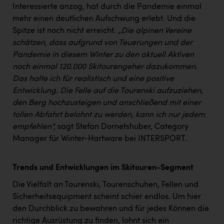
TCL
Interessierte anzog, hat durch die Pandemie einmal
mehr einen deutlichen Aufschwung erlebt. Und die
TGW Logistics
Spitze ist noch nicht erreicht.
„Die alpinen Vereine
TRAILOMAT & Cycling Austria
schätzen, dass aufgrund von Teuerungen und der
Pandemie in diesem Winter zu den aktuell Aktiven
VERITAS
noch einmal 120.000 Skitourengeher dazukommen.
Vier Diamanten
Das halte ich für realistisch und eine positive
Entwicklung. Die Felle auf die Tourenski aufzuziehen,
Vorlagenportal
den Berg hochzusteigen und anschließend mit einer
Wir besiegen Krebs
tollen Abfahrt belohnt zu werden, kann ich nur jedem
empfehlen“,
sagt Stefan Dornetshuber, Category
Wirtschaftskammer OÖ
Manager für Winter-Hartware bei INTERSPORT.
ZGONC
Trends und Entwicklungen im Skitouren-Segment
ZULuft - Zukunft Luft Austria
Die Vielfalt an Tourenski, Tourenschuhen, Fellen und
z.l.ö.
Sicherheitsequipment scheint schier endlos. Um hier
Österreichisches Hebammengremium
den Durchblick zu bewahren und für jedes Können die
richtige Ausrüstung zu finden, lohnt sich ein