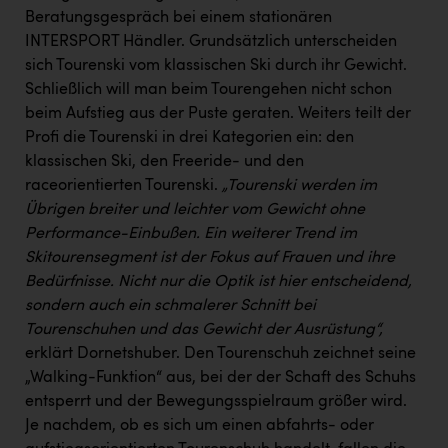
Wirtschaftskammer OÖ Energiehandel
Beratungsgespräch bei einem stationären
Dopgas
INTERSPORT Händler. Grundsätzlich unterscheiden
sich Tourenski vom klassischen Ski durch ihr Gewicht.
kunden basics
Schließlich will man beim Tourengehen nicht schon
beim Aufstieg aus der Puste geraten. Weiters teilt der
kontakt
Profi die Tourenski in drei Kategorien ein: den
klassischen Ski, den Freeride- und den
raceorientierten Tourenski.
„Tourenski werden im
Übrigen breiter und leichter vom Gewicht ohne
Performance-Einbußen. Ein weiterer Trend im
Skitourensegment ist der Fokus auf Frauen und ihre
Bedürfnisse.
Nicht nur die Optik ist hier entscheidend,
sondern auch ein schmalerer Schnitt bei
Tourenschuhen und das Gewicht der Ausrüstung“,
erklärt Dornetshuber. Den Tourenschuh zeichnet seine
„Walking-Funktion“ aus, bei der der Schaft des Schuhs
entsperrt und der Bewegungsspielraum größer wird.
Je nachdem, ob es sich um einen abfahrts- oder