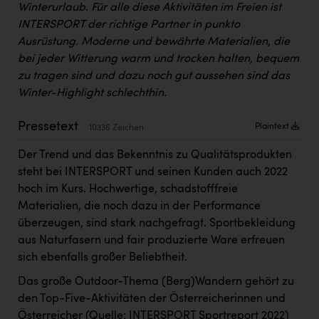
Winterurlaub. Für alle diese Aktivitäten im Freien ist
Kärcher
INTERSPORT der richtige Partner in punkto
Karin Liedl
Ausrüstung. Moderne und bewährte Materialien, die
bei jeder Witterung warm und trocken halten, bequem
KEBA
zu tragen sind und dazu noch gut aussehen sind das
KIWI Kinderwunsch Institut Dr. Loimer
Winter-Highlight schlechthin.
KLIPP Frisör
Pressetext
Plaintext
10336 Zeichen
Kleider Bauer
Der Trend und das Bekenntnis zu Qualitätsprodukten
Kremsmüller Anlagenbau GmbH
steht bei INTERSPORT und seinen Kunden auch 2022
hoch im Kurs. Hochwertige, schadstofffreie
Maximarkt
Materialien, die noch dazu in der Performance
Oldtimer Raststationen und Motorhotels
überzeugen, sind stark nachgefragt. Sportbekleidung
aus Naturfasern und fair produzierte Ware erfreuen
Österreichischer Kachelofenverband
sich ebenfalls großer Beliebtheit.
Orlen
Das große Outdoor-Thema (Berg)Wandern gehört zu
den Top-Five-Aktivitäten der Österreicherinnen und
Passage Linz
Österreicher (Quelle: INTERSPORT Sportreport 2022)