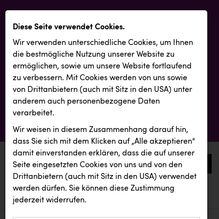
Diese Seite verwendet Cookies.
Wir verwenden unterschiedliche Cookies, um Ihnen
die best­mögliche Nutzung unserer Website zu
ermöglichen, sowie um unsere Website fortlaufend
zu verbessern. Mit Cookies werden von uns sowie
von Drittanbietern (auch mit Sitz in den USA) unter
anderem auch personenbezogene Daten
verarbeitet.
Wir weisen in diesem Zusammenhang darauf hin,
dass Sie sich mit dem Klicken auf „Alle akzeptieren“
damit ein­ver­standen erklären, dass die auf unserer
0
Seite eingesetzten Cookies von uns und von den
Drittanbietern (auch mit Sitz in den USA) verwendet
werden dürfen. Sie können diese Zustimmung
aktuelle aussendungen
aktuelle aussendungen
INTERSPORT Austria
jederzeit widerrufen.
REICHL UND PARTNER