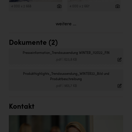
4 000 x 2 668
4 000 x 2 667
weitere ...
Dokumente (2)
Presseinformation_Trendaussendung WINTER_112022_FIN
.pdf
|
623,8 KB
Produkthighlights_Trendaussendung_WINTER22_Bild und
Produktbeschreibung
.pdf
|
965,7 KB
Kontakt