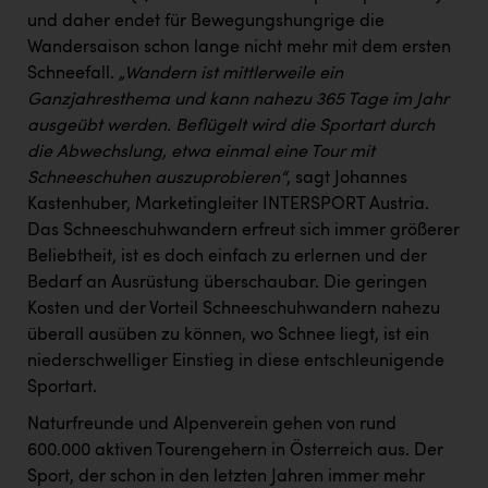
PEZ
und daher endet für Bewegungshungrige die
Wandersaison schon lange nicht mehr mit dem ersten
PÜSPÖK
Schneefall.
„Wandern ist mittlerweile ein
REMAX
Ganzjahresthema und kann nahezu 365 Tage im Jahr
ausgeübt werden. Beflügelt wird die Sportart durch
RE/MAX Welcome
die Abwechslung, etwa einmal eine Tour mit
Resch&Frisch
Schneeschuhen auszuprobieren“
, sagt Johannes
Kastenhuber, Marketingleiter INTERSPORT Austria.
RUBBLE MASTER
Das Schneeschuhwandern erfreut sich immer größerer
Ruderclub Wels
Beliebtheit, ist es doch einfach zu erlernen und der
Bedarf an Ausrüstung überschaubar. Die geringen
SCRI - Salzburg Cancer Research Institute
Kosten und der Vorteil Schneeschuhwandern nahezu
SCHMACHTL GmbH
überall ausüben zu können, wo Schnee liegt, ist ein
niederschwelliger Einstieg in diese entschleunigende
Schwingshandl - automation technology gmbh
Sportart.
Seher + Partner
Naturfreunde und Alpenverein gehen von rund
600.000 aktiven Tourengehern in Österreich aus. Der
Smurfit Westrock Nettingsdorf
Sport, der schon in den letzten Jahren immer mehr