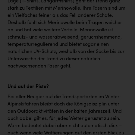
Lage (T-Shirts, Langarmshirts) geht der Trend ganz
stark zu Textilien mit Merinowolle. Ihre Fasern sind um
ein Vielfaches feiner als das Fell anderer Schafe.
Deshalb fühlt sich Merinowolle beim Tragen weicher
an und hat viele weitere Vorteile. Merinowolle ist
schmutz- und wasserabweisend, geruchshemmend,
temperaturregulierend und bietet sogar einen
natürlichen UV-Schutz, weshalb von der Socke bis zur
Unterwäsche der Trend zu dieser natürlich
nachwachsenden Faser geht.
Und auf der Piste?
Bei aller Neugier auf die Trendsportarten im Winter:
Alpinskifahren bleibt doch die Königsdisziplin unter
den Outdooraktivitäten in der kalten Jahreszeit. Und
auch dabei gilt es, für jedes Wetter gerüstet zu sein.
Warm bedeutet dabei aber nicht automatisch dick –
auch wenn viele Wattierungen auf den ersten Blick zu