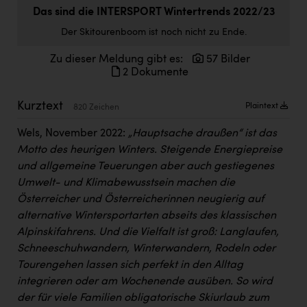
Doppler Gruppe
Das sind die INTERSPORT Wintertrends 2022/23
Der Skitourenboom ist noch nicht zu Ende.
ERLUS AG
Zu dieser Meldung gibt es:
57 Bilder
everfield
2 Dokumente
Firmenradl
Kurztext
Plaintext
820 Zeichen
Fristads Austria
Wels, November 2022:
„Hauptsache draußen“ ist das
HIG Infomotion Group
Motto des heurigen Winters. Steigende Energiepreise
IFE Austria GmbH
und allgemeine Teuerungen aber auch gestiegenes
Umwelt- und Klimabewusstsein machen die
Immotech
Österreicher und Österreicherinnen neugierig auf
INTERSPAR
alternative Wintersportarten abseits des klassischen
Alpinskifahrens. Und die Vielfalt ist groß: Langlaufen,
INTERSPORT Austria
Schneeschuhwandern, Winterwandern, Rodeln oder
Tourengehen lassen sich perfekt in den Alltag
Jesolo
integrieren oder am Wochenende ausüben. So wird
Jane Goodall Institute Austria
der für viele Familien obligatorische Skiurlaub zum