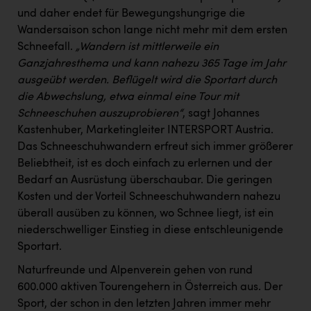
PEZ
und daher endet für Bewegungshungrige die
Wandersaison schon lange nicht mehr mit dem ersten
PÜSPÖK
Schneefall.
„Wandern ist mittlerweile ein
REMAX
Ganzjahresthema und kann nahezu 365 Tage im Jahr
ausgeübt werden. Beflügelt wird die Sportart durch
RE/MAX Welcome
die Abwechslung, etwa einmal eine Tour mit
Resch&Frisch
Schneeschuhen auszuprobieren“
, sagt Johannes
Kastenhuber, Marketingleiter INTERSPORT Austria.
RUBBLE MASTER
Das Schneeschuhwandern erfreut sich immer größerer
Ruderclub Wels
Beliebtheit, ist es doch einfach zu erlernen und der
Bedarf an Ausrüstung überschaubar. Die geringen
SCRI - Salzburg Cancer Research Institute
Kosten und der Vorteil Schneeschuhwandern nahezu
SCHMACHTL GmbH
überall ausüben zu können, wo Schnee liegt, ist ein
niederschwelliger Einstieg in diese entschleunigende
Schwingshandl - automation technology gmbh
Sportart.
Seher + Partner
Naturfreunde und Alpenverein gehen von rund
600.000 aktiven Tourengehern in Österreich aus. Der
Smurfit Westrock Nettingsdorf
Sport, der schon in den letzten Jahren immer mehr