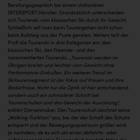
Wirtschaftskammer OÖ Energiehandel
Beratungsgespräch bei einem stationären
Dopgas
INTERSPORT Händler. Grundsätzlich unterscheiden
sich Tourenski vom klassischen Ski durch ihr Gewicht.
kunden basics
Schließlich will man beim Tourengehen nicht schon
beim Aufstieg aus der Puste geraten. Weiters teilt der
kontakt
Profi die Tourenski in drei Kategorien ein: den
klassischen Ski, den Freeride- und den
raceorientierten Tourenski.
„Tourenski werden im
Übrigen breiter und leichter vom Gewicht ohne
Performance-Einbußen. Ein weiterer Trend im
Skitourensegment ist der Fokus auf Frauen und ihre
Bedürfnisse.
Nicht nur die Optik ist hier entscheidend,
sondern auch ein schmalerer Schnitt bei
Tourenschuhen und das Gewicht der Ausrüstung“,
erklärt Dornetshuber. Den Tourenschuh zeichnet seine
„Walking-Funktion“ aus, bei der der Schaft des Schuhs
entsperrt und der Bewegungsspielraum größer wird.
Je nachdem, ob es sich um einen abfahrts- oder