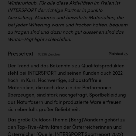
Winterurlaub. Für alle diese Aktivitäten im Freien ist
Kärcher
INTERSPORT der richtige Partner in punkto
Karin Liedl
Ausrüstung. Moderne und bewährte Materialien, die
bei jeder Witterung warm und trocken halten, bequem
KEBA
zu tragen sind und dazu noch gut aussehen sind das
KIWI Kinderwunsch Institut Dr. Loimer
Winter-Highlight schlechthin.
KLIPP Frisör
Pressetext
Plaintext
10336 Zeichen
Kleider Bauer
Der Trend und das Bekenntnis zu Qualitätsprodukten
Kremsmüller Anlagenbau GmbH
steht bei INTERSPORT und seinen Kunden auch 2022
hoch im Kurs. Hochwertige, schadstofffreie
Maximarkt
Materialien, die noch dazu in der Performance
Oldtimer Raststationen und Motorhotels
überzeugen, sind stark nachgefragt. Sportbekleidung
aus Naturfasern und fair produzierte Ware erfreuen
Österreichischer Kachelofenverband
sich ebenfalls großer Beliebtheit.
Orlen
Das große Outdoor-Thema (Berg)Wandern gehört zu
den Top-Five-Aktivitäten der Österreicherinnen und
Passage Linz
Österreicher (Quelle: INTERSPORT Sportreport 2022)