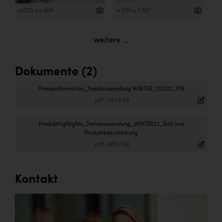
4 000 x 2 668
4 000 x 2 667
weitere ...
Dokumente (2)
Presseinformation_Trendaussendung WINTER_112022_FIN
.pdf
|
623,8 KB
Produkthighlights_Trendaussendung_WINTER22_Bild und
Produktbeschreibung
.pdf
|
965,7 KB
Kontakt