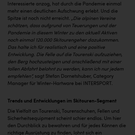
TCL
Interessierte anzog, hat durch die Pandemie einmal
mehr einen deutlichen Aufschwung erlebt. Und die
TGW Logistics
Spitze ist noch nicht erreicht.
„Die alpinen Vereine
TRAILOMAT & Cycling Austria
schätzen, dass aufgrund von Teuerungen und der
Pandemie in diesem Winter zu den aktuell Aktiven
VERITAS
noch einmal 120.000 Skitourengeher dazukommen.
Vier Diamanten
Das halte ich für realistisch und eine positive
Entwicklung. Die Felle auf die Tourenski aufzuziehen,
Vorlagenportal
den Berg hochzusteigen und anschließend mit einer
Wir besiegen Krebs
tollen Abfahrt belohnt zu werden, kann ich nur jedem
empfehlen“,
sagt Stefan Dornetshuber, Category
Wirtschaftskammer OÖ
Manager für Winter-Hartware bei INTERSPORT.
ZGONC
Trends und Entwicklungen im Skitouren-Segment
ZULuft - Zukunft Luft Austria
Die Vielfalt an Tourenski, Tourenschuhen, Fellen und
z.l.ö.
Sicherheitsequipment scheint schier endlos. Um hier
Österreichisches Hebammengremium
den Durchblick zu bewahren und für jedes Können die
richtige Ausrüstung zu finden, lohnt sich ein