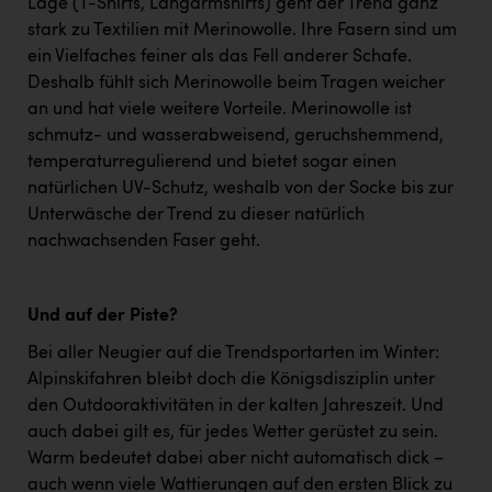
Lage (T-Shirts, Langarmshirts) geht der Trend ganz
stark zu Textilien mit Merinowolle. Ihre Fasern sind um
ein Vielfaches feiner als das Fell anderer Schafe.
Deshalb fühlt sich Merinowolle beim Tragen weicher
an und hat viele weitere Vorteile. Merinowolle ist
schmutz- und wasserabweisend, geruchshemmend,
temperaturregulierend und bietet sogar einen
natürlichen UV-Schutz, weshalb von der Socke bis zur
Unterwäsche der Trend zu dieser natürlich
nachwachsenden Faser geht.
Und auf der Piste?
Bei aller Neugier auf die Trendsportarten im Winter:
Alpinskifahren bleibt doch die Königsdisziplin unter
den Outdooraktivitäten in der kalten Jahreszeit. Und
auch dabei gilt es, für jedes Wetter gerüstet zu sein.
Warm bedeutet dabei aber nicht automatisch dick –
auch wenn viele Wattierungen auf den ersten Blick zu