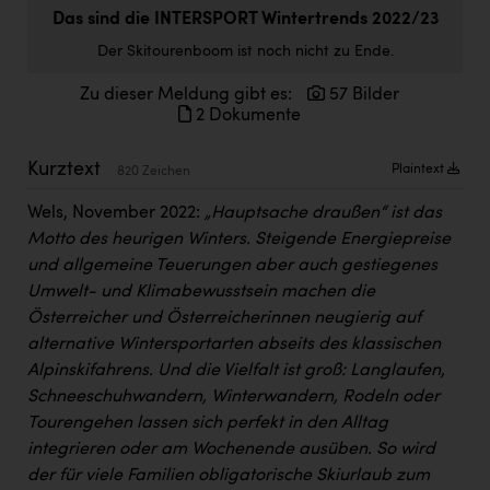
Doppler Gruppe
Das sind die INTERSPORT Wintertrends 2022/23
Der Skitourenboom ist noch nicht zu Ende.
ERLUS AG
Zu dieser Meldung gibt es:
57 Bilder
everfield
2 Dokumente
Firmenradl
Kurztext
Plaintext
820 Zeichen
Fristads Austria
Wels, November 2022:
„Hauptsache draußen“ ist das
HIG Infomotion Group
Motto des heurigen Winters. Steigende Energiepreise
IFE Austria GmbH
und allgemeine Teuerungen aber auch gestiegenes
Umwelt- und Klimabewusstsein machen die
Immotech
Österreicher und Österreicherinnen neugierig auf
INTERSPAR
alternative Wintersportarten abseits des klassischen
Alpinskifahrens. Und die Vielfalt ist groß: Langlaufen,
INTERSPORT Austria
Schneeschuhwandern, Winterwandern, Rodeln oder
Tourengehen lassen sich perfekt in den Alltag
Jesolo
integrieren oder am Wochenende ausüben. So wird
Jane Goodall Institute Austria
der für viele Familien obligatorische Skiurlaub zum