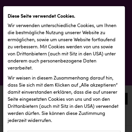
Diese Seite verwendet Cookies.
Wir verwenden unterschiedliche Cookies, um Ihnen
die best­mögliche Nutzung unserer Website zu
ermöglichen, sowie um unsere Website fortlaufend
zu verbessern. Mit Cookies werden von uns sowie
von Drittanbietern (auch mit Sitz in den USA) unter
anderem auch personenbezogene Daten
verarbeitet.
Wir weisen in diesem Zusammenhang darauf hin,
dass Sie sich mit dem Klicken auf „Alle akzeptieren“
damit ein­ver­standen erklären, dass die auf unserer
0
Seite eingesetzten Cookies von uns und von den
Drittanbietern (auch mit Sitz in den USA) verwendet
werden dürfen. Sie können diese Zustimmung
aktuelle aussendungen
aktuelle aussendungen
INTERSPORT Austria
jederzeit widerrufen.
REICHL UND PARTNER