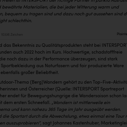
m Freien ist INTERSPORT der richtige Partner in punkto Ausrüst
bewährte Materialien, die bei jeder Witterung warm und
en, bequem zu tragen sind und dazu noch gut aussehen sind d
ght schlechthin.
Plaint
10336 Zeichen
d das Bekenntnis zu Qualitätsprodukten steht bei INTERSPOR
unden auch 2022 hoch im Kurs. Hochwertige, schadstofffreie
 die noch dazu in der Performance überzeugen, sind stark
 Sportbekleidung aus Naturfasern und fair produzierte Ware
 ebenfalls großer Beliebtheit.
tdoor-Thema (Berg)Wandern gehört zu den Top-Five-Aktivit
cherinnen und Österreicher (Quelle: INTERSPORT Sportreport
her endet für Bewegungshungrige die Wandersaison schon l
it dem ersten Schneefall.
„Wandern ist mittlerweile ein
hema und kann nahezu 365 Tage im Jahr ausgeübt werden.
d die Sportart durch die Abwechslung, etwa einmal eine Tour 
en auszuprobieren“
, sagt Johannes Kastenhuber, Marketinglei