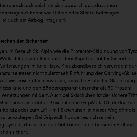
kitourenrucksack zeichnet sich dadurch aus, dass man
t sperriges Zubehör wie Helme oder Stöcke befestigen
ist auch ein Airbag integriert.
Zeichen der Sicherheit
en im Bereich Ski Alpin wie die Protector-Skibindung von Tyro
pWalk stehen vor allem unter dem Aspekt erhöhter Sicherheit.
 Verletzungen im Knie- bzw. Kreuzbandbereich verursacht dur
stürze treten nicht zuletzt seit Einführung der Carving-Ski se
s ist wissenschaftlich erwiesen, dass die Protector-Skibindung 
f das Knie und den Bänderapparat um mehr als 50 Prozent
 Verletzungen mildert. Auch bei Skischuhen ist der sichere Tritt
ust-have sind daher Skischuhe mit GripWalk. Ob die kurzen
kplatz oder zum Lift – mit Skischuhen ist dieser Weg oftmals
 zurückzulegen. Bei Gripwalk handelt es sich um ein
gssystem, das optimalen Gehkomfort und besseren Halt auf
ächen sichert.