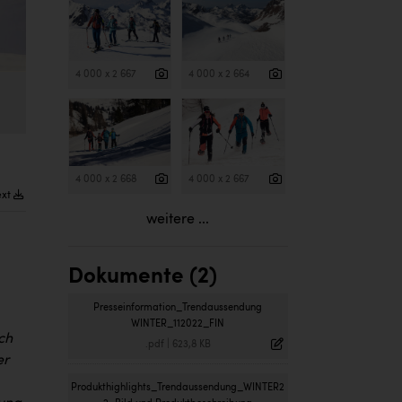
4 000 x 2 667
4 000 x 2 664
4 000 x 2 668
4 000 x 2 667
ext
weitere ...
Dokumente (2)
Presseinformation_Trendaussendung
WINTER_112022_FIN
ch
.pdf
|
623,8 KB
er
Produkthighlights_Trendaussendung_WINTER2