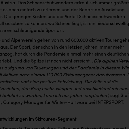
ustria. Das Schneeschuhwandern erfreut sich immer größer
ist es doch einfach zu erlernen und der Bedarf an Ausrüstung
. Die geringen Kosten und der Vorteil Schneeschuhwandern
l ausüben zu können, wo Schnee liegt, ist ein niederschwelli
iese entschleunigende Sportart.
 und Alpenverein gehen von rund 600.000 aktiven Tourengeh
 aus. Der Sport, der schon in den letzten Jahren immer mehr
e anzog, hat durch die Pandemie einmal mehr einen deutlichen
lebt. Und die Spitze ist noch nicht erreicht.
„Die alpinen Vere
ss aufgrund von Teuerungen und der Pandemie in diesem Win
ll Aktiven noch einmal 120.000 Skitourengeher dazukommen. 
realistisch und eine positive Entwicklung. Die Felle auf die
fzuziehen, den Berg hochzusteigen und anschließend mit eine
rt belohnt zu werden, kann ich nur jedem empfehlen“,
sagt Ste
, Category Manager für Winter-Hartware bei INTERSPORT.
Entwicklungen im Skitouren-Segment