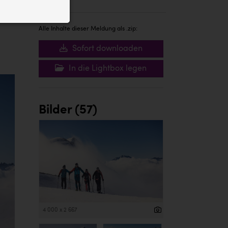
ID auf Ihrem
 der Website
Alle Inhalte dieser Meldung als .zip:
Sofort downloaden
In die Lightbox legen
Bilder (57)
4 000 x 2 667