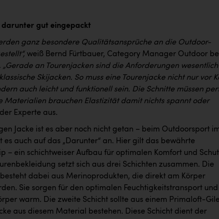
 darunter gut eingepackt
erden ganz besondere Qualitätsansprüche an die Outdoor-
stellt“,
weiß Bernd Fürtbauer, Category Manager Outdoor be
.
„Gerade an Tourenjacken sind die Anforderungen wesentlich
klassische Skijacken. So muss eine Tourenjacke nicht nur vor K
dern auch leicht und funktionell sein. Die Schnitte müssen per
e Materialien brauchen Elastizität damit nichts spannt oder
 der Experte aus.
igen Jacke ist es aber noch nicht getan – beim Outdoorsport i
 es auch auf das „Darunter“ an. Hier gilt das bewährte
ip – ein schichtweiser Aufbau für optimalen Komfort und Schut
ourenbekleidung setzt sich aus drei Schichten zusammen. Die
t besteht dabei aus Merinoprodukten, die direkt am Körper
den. Sie sorgen für den optimalen Feuchtigkeitstransport und
rper warm. Die zweite Schicht sollte aus einem Primaloft-Gile
acke aus diesem Material bestehen. Diese Schicht dient der