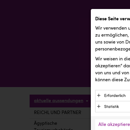
Diese Seite ver
Wir verwenden u
zu ermöglichen,
uns sowie von Dr
personenbezogen
Wir weisen in d
akzeptieren“ dam
von uns und von 
können diese Zu
Erforderlich
aktuelle aussendungen
Essenzielle C
Statistik
Funktion der 
REICHL UND PARTNER
aktuelle a
Statistik Cook
Daten und wer
verstehen, wi
Ägyptische
Alle akzeptier
Anbieter: Eigentü