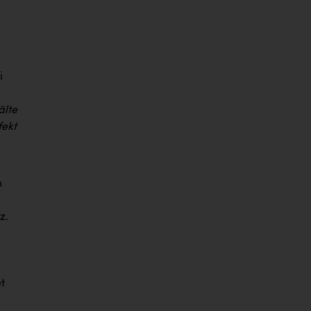
i
älte
fekt
m
z.
t