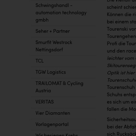
Die Vielfalt 
Schwingshandl -
scheint schi
automation technology
Können die ri
gmbh
bei einem st
Tourenski vom
Seher + Partner
Tourengehen n
Smurfit Westrock
Profi die Tou
Nettingsdorf
und den race
leichter vom
TCL
Skitourensegm
TGW Logistics
Optik ist hie
Tourenschuhe
TRAILOMAT & Cycling
Tourenschuh z
Austria
Schuhs entsp
VERITAS
es sich um ei
fallen die Mo
Vier Diamanten
Sicherheitsau
Vorlagenportal
bei der Abfa
sich Rucksäc