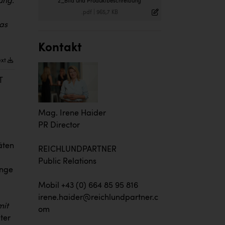
ung.
2_Bild und Produktbeschreibung
.pdf
|
965,7 KB
as
Kontakt
ext
T
Mag. Irene Haider
PR Director
äten
REICHLUNDPARTNER
Public Relations
ange
Mobil +43 (0) 664 85 95 816
irene.haider@reichlundpartner.c
mit
om
ter