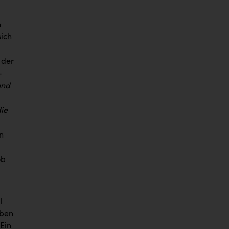
h
sich
 der
-
und
die
n
ob
l
aben
Ein