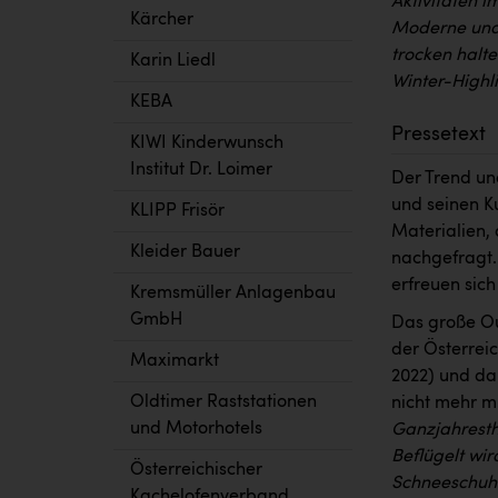
Aktivitäten i
Kärcher
Moderne und 
trocken halt
Karin Liedl
Winter-Highli
KEBA
Pressetext
KIWI Kinderwunsch
Institut Dr. Loimer
Der Trend un
und seinen K
KLIPP Frisör
Materialien,
Kleider Bauer
nachgefragt.
erfreuen sich
Kremsmüller Anlagenbau
GmbH
Das große Ou
der Österrei
Maximarkt
2022) und da
Oldtimer Raststationen
nicht mehr m
und Motorhotels
Ganzjahrest
Beflügelt wir
Österreichischer
Schneeschuh
Kachelofenverband