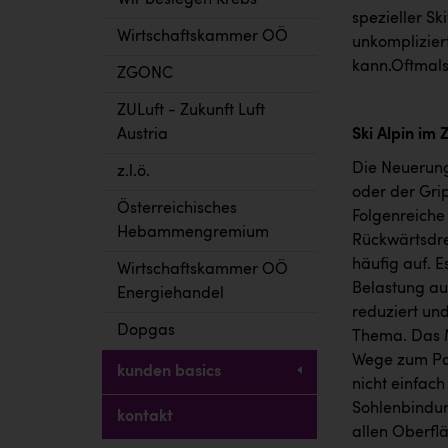
Wir besiegen Krebs
spezieller S
Wirtschaftskammer OÖ
unkomplizier
kann.Oftmals 
ZGONC
ZULuft - Zukunft Luft
Austria
Ski Alpin im 
Die Neuerung
z.l.ö.
oder der Gri
Österreichisches
Folgenreiche
Hebammengremium
Rückwärtsdreh
häufig auf. E
Wirtschaftskammer OÖ
Belastung au
Energiehandel
reduziert und
Dopgas
Thema. Das M
Wege zum Par
kunden basics
nicht einfach
Sohlenbindun
kontakt
allen Oberfl