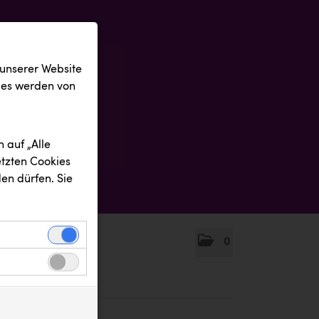
 unserer Website
ies werden von
 auf „Alle
etzten Cookies
en dürfen. Sie
0
einwandfreie
nbezogenen
n uns zu