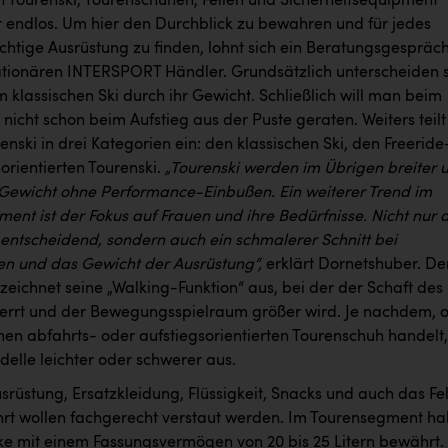
an Tourenski, Tourenschuhen, Fellen und Sicherheitsequipment
er endlos. Um hier den Durchblick zu bewahren und für jedes
chtige Ausrüstung zu finden, lohnt sich ein Beratungsgespräc
ationären INTERSPORT Händler. Grundsätzlich unterscheiden 
 klassischen Ski durch ihr Gewicht. Schließlich will man beim
icht schon beim Aufstieg aus der Puste geraten. Weiters teilt
renski in drei Kategorien ein: den klassischen Ski, den Freeride
orientierten Tourenski.
„Tourenski werden im Übrigen breiter 
 Gewicht ohne Performance-Einbußen. Ein weiterer Trend im
ent ist der Fokus auf Frauen und ihre Bedürfnisse.
Nicht nur 
r entscheidend, sondern auch ein schmalerer Schnitt bei
n und das Gewicht der Ausrüstung“,
erklärt Dornetshuber. De
eichnet seine „Walking-Funktion“ aus, bei der der Schaft des
errt und der Bewegungsspielraum größer wird. Je nachdem, 
nen abfahrts- oder aufstiegsorientierten Tourenschuh handelt,
delle leichter oder schwerer aus.
srüstung, Ersatzkleidung, Flüssigkeit, Snacks und auch das Fel
hrt wollen fachgerecht verstaut werden. Im Tourensegment h
ke mit einem Fassungsvermögen von 20 bis 25 Litern bewährt. 