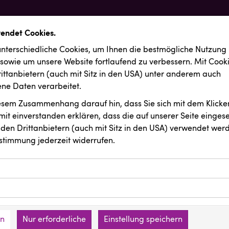
wendet Cookies.
nterschiedliche Cookies, um Ihnen die best­mögliche Nutzung
 sowie um unsere Website fortlaufend zu verbessern. Mit Cook
ittanbietern (auch mit Sitz in den USA) unter anderem auch
e Daten verarbeitet.
iesem Zusammenhang darauf hin, dass Sie sich mit dem Klicken
it ein­ver­standen erklären, dass die auf unserer Seite einges
den Drittanbietern (auch mit Sitz in den USA) verwendet werd
stimmung jederzeit widerrufen.
ookies ermöglichen grundlegende Funktionen und sind für die 
Website erforderlich. Diese Cookies speichern keine persone
ussendungen
INTERSPORT Austria
ies erfassen Informationen anonym. Diese Informationen helfe
den an keine Dritten übermittelt.
e unsere Besucher unsere Website nutzen.
en
Nur erforderliche
Einstellung speichern
mer der Website (Erstanbieter)