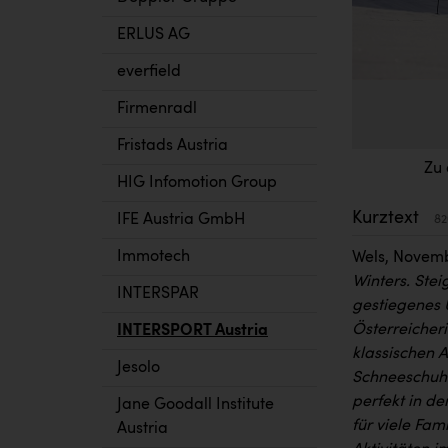
ERLUS AG
everfield
Firmenradl
Fristads Austria
Zu 
HIG Infomotion Group
Kurztext
IFE Austria GmbH
82
Immotech
Wels, Novem
Winters. Ste
INTERSPAR
gestiegenes 
Österreicheri
INTERSPORT Austria
klassischen A
Jesolo
Schneeschuhw
perfekt in d
Jane Goodall Institute
für viele Fam
Austria