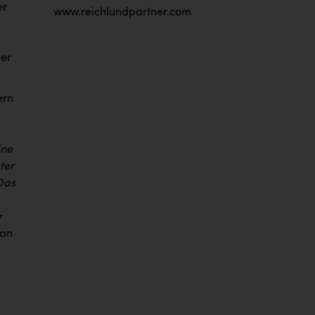
er
www.reichlundpartner.com
ger
ern
ine
ter
Das
r
fan