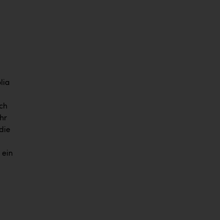
lia
ch
hr
die
 ein