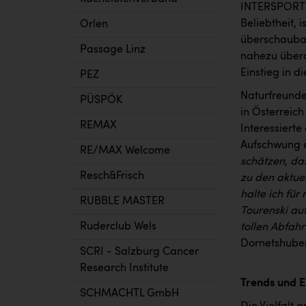
INTERSPORT A
Beliebtheit, 
Orlen
überschaubar
Passage Linz
nahezu überal
Einstieg in d
PEZ
Naturfreunde
PÜSPÖK
in Österreich
REMAX
Interessiert
Aufschwung er
RE/MAX Welcome
schätzen, da
Resch&Frisch
zu den aktue
halte ich für 
RUBBLE MASTER
Tourenski au
Ruderclub Wels
tollen Abfah
Dornetshuber
SCRI - Salzburg Cancer
Research Institute
Trends und 
SCHMACHTL GmbH