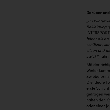
Darüber und
„Im Winter w
Bekleidung ge
INTERSPORT
höher als an 
schützen, son
sitzen und di
zwickt“,
führt
Mit der richt
Winter kommt
Zwiebelprinz
Die ideale T
erste Schich
getragen wer
halten den Kö
oder einer J