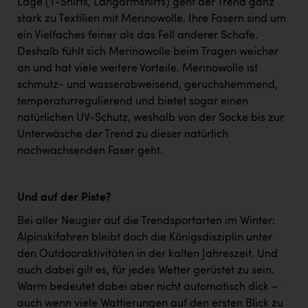
Lage (T-Shirts, Langarmshirts) geht der Trend ganz
stark zu Textilien mit Merinowolle. Ihre Fasern sind um
ein Vielfaches feiner als das Fell anderer Schafe.
Deshalb fühlt sich Merinowolle beim Tragen weicher
an und hat viele weitere Vorteile. Merinowolle ist
schmutz- und wasserabweisend, geruchshemmend,
temperaturregulierend und bietet sogar einen
natürlichen UV-Schutz, weshalb von der Socke bis zur
Unterwäsche der Trend zu dieser natürlich
nachwachsenden Faser geht.
Und auf der Piste?
Bei aller Neugier auf die Trendsportarten im Winter:
Alpinskifahren bleibt doch die Königsdisziplin unter
den Outdooraktivitäten in der kalten Jahreszeit. Und
auch dabei gilt es, für jedes Wetter gerüstet zu sein.
Warm bedeutet dabei aber nicht automatisch dick –
auch wenn viele Wattierungen auf den ersten Blick zu