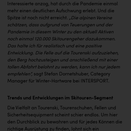
TCL
Interessierte anzog, hat durch die Pandemie einmal
mehr einen deutlichen Aufschwung erlebt. Und die
TGW Logistics
Spitze ist noch nicht erreicht.
„Die alpinen Vereine
TRAILOMAT & Cycling Austria
schätzen, dass aufgrund von Teuerungen und der
Pandemie in diesem Winter zu den aktuell Aktiven
VERITAS
noch einmal 120.000 Skitourengeher dazukommen.
Vier Diamanten
Das halte ich für realistisch und eine positive
Entwicklung. Die Felle auf die Tourenski aufzuziehen,
Vorlagenportal
den Berg hochzusteigen und anschließend mit einer
Wir besiegen Krebs
tollen Abfahrt belohnt zu werden, kann ich nur jedem
empfehlen“,
sagt Stefan Dornetshuber, Category
Wirtschaftskammer OÖ
Manager für Winter-Hartware bei INTERSPORT.
ZGONC
Trends und Entwicklungen im Skitouren-Segment
ZULuft - Zukunft Luft Austria
Die Vielfalt an Tourenski, Tourenschuhen, Fellen und
z.l.ö.
Sicherheitsequipment scheint schier endlos. Um hier
Österreichisches Hebammengremium
den Durchblick zu bewahren und für jedes Können die
richtige Ausrüstung zu finden, lohnt sich ein