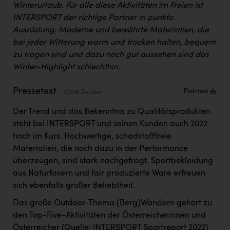
Winterurlaub. Für alle diese Aktivitäten im Freien ist
Kärcher
INTERSPORT der richtige Partner in punkto
Karin Liedl
Ausrüstung. Moderne und bewährte Materialien, die
bei jeder Witterung warm und trocken halten, bequem
KEBA
zu tragen sind und dazu noch gut aussehen sind das
KIWI Kinderwunsch Institut Dr. Loimer
Winter-Highlight schlechthin.
KLIPP Frisör
Pressetext
Plaintext
10336 Zeichen
Kleider Bauer
Der Trend und das Bekenntnis zu Qualitätsprodukten
Kremsmüller Anlagenbau GmbH
steht bei INTERSPORT und seinen Kunden auch 2022
hoch im Kurs. Hochwertige, schadstofffreie
Maximarkt
Materialien, die noch dazu in der Performance
Oldtimer Raststationen und Motorhotels
überzeugen, sind stark nachgefragt. Sportbekleidung
aus Naturfasern und fair produzierte Ware erfreuen
Österreichischer Kachelofenverband
sich ebenfalls großer Beliebtheit.
Orlen
Das große Outdoor-Thema (Berg)Wandern gehört zu
den Top-Five-Aktivitäten der Österreicherinnen und
Passage Linz
Österreicher (Quelle: INTERSPORT Sportreport 2022)