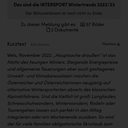
Doppler Gruppe
Das sind die INTERSPORT Wintertrends 2022/23
Der Skitourenboom ist noch nicht zu Ende.
ERLUS AG
Zu dieser Meldung gibt es:
57 Bilder
everfield
2 Dokumente
Firmenradl
Kurztext
Plaintext
820 Zeichen
Fristads Austria
Wels, November 2022:
„Hauptsache draußen“ ist das
HIG Infomotion Group
Motto des heurigen Winters. Steigende Energiepreise
IFE Austria GmbH
und allgemeine Teuerungen aber auch gestiegenes
Umwelt- und Klimabewusstsein machen die
Immotech
Österreicher und Österreicherinnen neugierig auf
INTERSPAR
alternative Wintersportarten abseits des klassischen
Alpinskifahrens. Und die Vielfalt ist groß: Langlaufen,
INTERSPORT Austria
Schneeschuhwandern, Winterwandern, Rodeln oder
Tourengehen lassen sich perfekt in den Alltag
Jesolo
integrieren oder am Wochenende ausüben. So wird
Jane Goodall Institute Austria
der für viele Familien obligatorische Skiurlaub zum