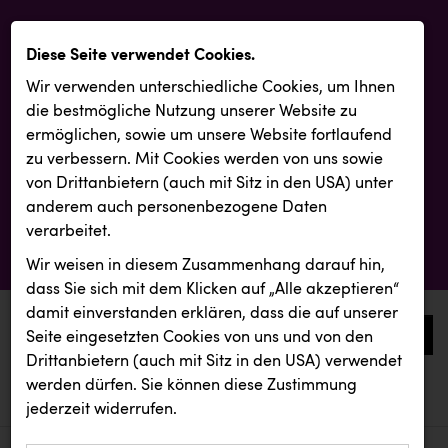
Diese Seite verwendet Cookies.
Wir verwenden unterschiedliche Cookies, um Ihnen
die best­mögliche Nutzung unserer Website zu
ermöglichen, sowie um unsere Website fortlaufend
zu verbessern. Mit Cookies werden von uns sowie
von Drittanbietern (auch mit Sitz in den USA) unter
anderem auch personenbezogene Daten
verarbeitet.
Wir weisen in diesem Zusammenhang darauf hin,
dass Sie sich mit dem Klicken auf „Alle akzeptieren“
damit ein­ver­standen erklären, dass die auf unserer
0
Seite eingesetzten Cookies von uns und von den
Drittanbietern (auch mit Sitz in den USA) verwendet
werden dürfen. Sie können diese Zustimmung
aktuelle aussendungen
aktuelle aussendungen
INTERSPORT Austria
jederzeit widerrufen.
REICHL UND PARTNER