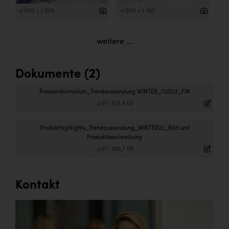
4 000 x 2 668
4 000 x 2 667
weitere ...
Dokumente (2)
Presseinformation_Trendaussendung WINTER_112022_FIN
.pdf
|
623,8 KB
Produkthighlights_Trendaussendung_WINTER22_Bild und
Produktbeschreibung
.pdf
|
965,7 KB
Kontakt