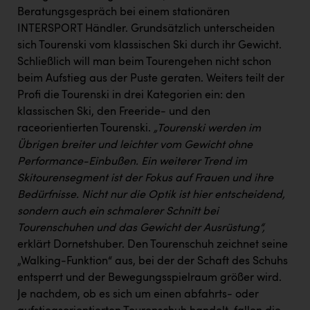
Wirtschaftskammer OÖ Energiehandel
Beratungsgespräch bei einem stationären
Dopgas
INTERSPORT Händler. Grundsätzlich unterscheiden
sich Tourenski vom klassischen Ski durch ihr Gewicht.
kunden basics
Schließlich will man beim Tourengehen nicht schon
beim Aufstieg aus der Puste geraten. Weiters teilt der
kontakt
Profi die Tourenski in drei Kategorien ein: den
klassischen Ski, den Freeride- und den
raceorientierten Tourenski.
„Tourenski werden im
Übrigen breiter und leichter vom Gewicht ohne
Performance-Einbußen. Ein weiterer Trend im
Skitourensegment ist der Fokus auf Frauen und ihre
Bedürfnisse.
Nicht nur die Optik ist hier entscheidend,
sondern auch ein schmalerer Schnitt bei
Tourenschuhen und das Gewicht der Ausrüstung“,
erklärt Dornetshuber. Den Tourenschuh zeichnet seine
„Walking-Funktion“ aus, bei der der Schaft des Schuhs
entsperrt und der Bewegungsspielraum größer wird.
Je nachdem, ob es sich um einen abfahrts- oder