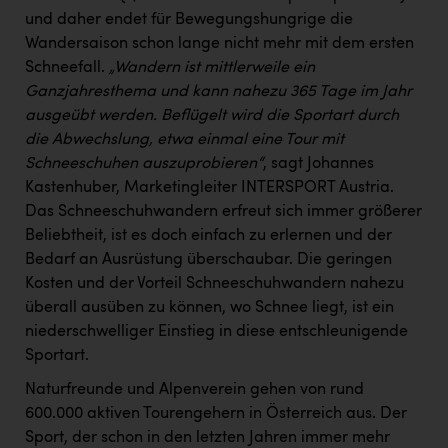
PEZ
und daher endet für Bewegungshungrige die
Wandersaison schon lange nicht mehr mit dem ersten
PÜSPÖK
Schneefall.
„Wandern ist mittlerweile ein
REMAX
Ganzjahresthema und kann nahezu 365 Tage im Jahr
ausgeübt werden. Beflügelt wird die Sportart durch
RE/MAX Welcome
die Abwechslung, etwa einmal eine Tour mit
Resch&Frisch
Schneeschuhen auszuprobieren“
, sagt Johannes
Kastenhuber, Marketingleiter INTERSPORT Austria.
RUBBLE MASTER
Das Schneeschuhwandern erfreut sich immer größerer
Ruderclub Wels
Beliebtheit, ist es doch einfach zu erlernen und der
Bedarf an Ausrüstung überschaubar. Die geringen
SCRI - Salzburg Cancer Research Institute
Kosten und der Vorteil Schneeschuhwandern nahezu
SCHMACHTL GmbH
überall ausüben zu können, wo Schnee liegt, ist ein
niederschwelliger Einstieg in diese entschleunigende
Schwingshandl - automation technology gmbh
Sportart.
Seher + Partner
Naturfreunde und Alpenverein gehen von rund
600.000 aktiven Tourengehern in Österreich aus. Der
Smurfit Westrock Nettingsdorf
Sport, der schon in den letzten Jahren immer mehr