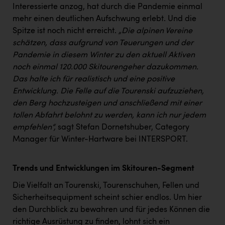
TCL
Interessierte anzog, hat durch die Pandemie einmal
mehr einen deutlichen Aufschwung erlebt. Und die
TGW Logistics
Spitze ist noch nicht erreicht.
„Die alpinen Vereine
TRAILOMAT & Cycling Austria
schätzen, dass aufgrund von Teuerungen und der
Pandemie in diesem Winter zu den aktuell Aktiven
VERITAS
noch einmal 120.000 Skitourengeher dazukommen.
Vier Diamanten
Das halte ich für realistisch und eine positive
Entwicklung. Die Felle auf die Tourenski aufzuziehen,
Vorlagenportal
den Berg hochzusteigen und anschließend mit einer
Wir besiegen Krebs
tollen Abfahrt belohnt zu werden, kann ich nur jedem
empfehlen“,
sagt Stefan Dornetshuber, Category
Wirtschaftskammer OÖ
Manager für Winter-Hartware bei INTERSPORT.
ZGONC
Trends und Entwicklungen im Skitouren-Segment
ZULuft - Zukunft Luft Austria
Die Vielfalt an Tourenski, Tourenschuhen, Fellen und
z.l.ö.
Sicherheitsequipment scheint schier endlos. Um hier
Österreichisches Hebammengremium
den Durchblick zu bewahren und für jedes Können die
richtige Ausrüstung zu finden, lohnt sich ein