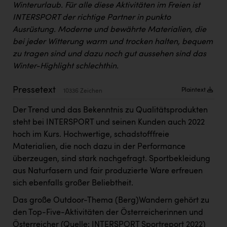
Winterurlaub. Für alle diese Aktivitäten im Freien ist
Kärcher
INTERSPORT der richtige Partner in punkto
Karin Liedl
Ausrüstung. Moderne und bewährte Materialien, die
bei jeder Witterung warm und trocken halten, bequem
KEBA
zu tragen sind und dazu noch gut aussehen sind das
KIWI Kinderwunsch Institut Dr. Loimer
Winter-Highlight schlechthin.
KLIPP Frisör
Pressetext
Plaintext
10336 Zeichen
Kleider Bauer
Der Trend und das Bekenntnis zu Qualitätsprodukten
Kremsmüller Anlagenbau GmbH
steht bei INTERSPORT und seinen Kunden auch 2022
hoch im Kurs. Hochwertige, schadstofffreie
Maximarkt
Materialien, die noch dazu in der Performance
Oldtimer Raststationen und Motorhotels
überzeugen, sind stark nachgefragt. Sportbekleidung
aus Naturfasern und fair produzierte Ware erfreuen
Österreichischer Kachelofenverband
sich ebenfalls großer Beliebtheit.
Orlen
Das große Outdoor-Thema (Berg)Wandern gehört zu
den Top-Five-Aktivitäten der Österreicherinnen und
Passage Linz
Österreicher (Quelle: INTERSPORT Sportreport 2022)