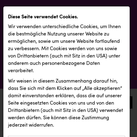
Diese Seite verwendet Cookies.
Wir verwenden unterschiedliche Cookies, um Ihnen
die best­mögliche Nutzung unserer Website zu
ermöglichen, sowie um unsere Website fortlaufend
zu verbessern. Mit Cookies werden von uns sowie
von Drittanbietern (auch mit Sitz in den USA) unter
anderem auch personenbezogene Daten
verarbeitet.
Wir weisen in diesem Zusammenhang darauf hin,
dass Sie sich mit dem Klicken auf „Alle akzeptieren“
damit ein­ver­standen erklären, dass die auf unserer
0
Seite eingesetzten Cookies von uns und von den
Drittanbietern (auch mit Sitz in den USA) verwendet
werden dürfen. Sie können diese Zustimmung
aktuelle aussendungen
aktuelle aussendungen
INTERSPORT Austria
jederzeit widerrufen.
REICHL UND PARTNER