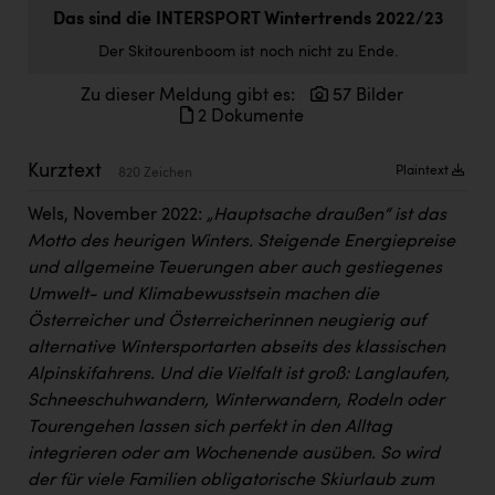
Doppler Gruppe
Das sind die INTERSPORT Wintertrends 2022/23
Der Skitourenboom ist noch nicht zu Ende.
ERLUS AG
Zu dieser Meldung gibt es:
57 Bilder
everfield
2 Dokumente
Firmenradl
Kurztext
Plaintext
820 Zeichen
Fristads Austria
Wels, November 2022:
„Hauptsache draußen“ ist das
HIG Infomotion Group
Motto des heurigen Winters. Steigende Energiepreise
IFE Austria GmbH
und allgemeine Teuerungen aber auch gestiegenes
Umwelt- und Klimabewusstsein machen die
Immotech
Österreicher und Österreicherinnen neugierig auf
INTERSPAR
alternative Wintersportarten abseits des klassischen
Alpinskifahrens. Und die Vielfalt ist groß: Langlaufen,
INTERSPORT Austria
Schneeschuhwandern, Winterwandern, Rodeln oder
Tourengehen lassen sich perfekt in den Alltag
Jesolo
integrieren oder am Wochenende ausüben. So wird
Jane Goodall Institute Austria
der für viele Familien obligatorische Skiurlaub zum