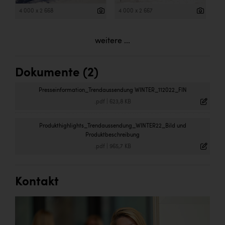
4 000 x 2 668
4 000 x 2 667
weitere ...
Dokumente (2)
Presseinformation_Trendaussendung WINTER_112022_FIN
.pdf
|
623,8 KB
Produkthighlights_Trendaussendung_WINTER22_Bild und
Produktbeschreibung
.pdf
|
965,7 KB
Kontakt