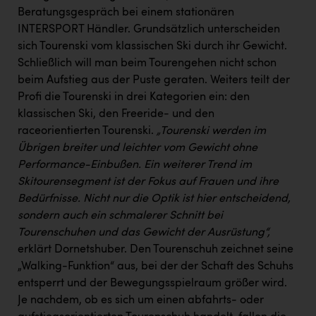
Wirtschaftskammer OÖ Energiehandel
Beratungsgespräch bei einem stationären
Dopgas
INTERSPORT Händler. Grundsätzlich unterscheiden
sich Tourenski vom klassischen Ski durch ihr Gewicht.
kunden basics
Schließlich will man beim Tourengehen nicht schon
beim Aufstieg aus der Puste geraten. Weiters teilt der
kontakt
Profi die Tourenski in drei Kategorien ein: den
klassischen Ski, den Freeride- und den
raceorientierten Tourenski.
„Tourenski werden im
Übrigen breiter und leichter vom Gewicht ohne
Performance-Einbußen. Ein weiterer Trend im
Skitourensegment ist der Fokus auf Frauen und ihre
Bedürfnisse.
Nicht nur die Optik ist hier entscheidend,
sondern auch ein schmalerer Schnitt bei
Tourenschuhen und das Gewicht der Ausrüstung“,
erklärt Dornetshuber. Den Tourenschuh zeichnet seine
„Walking-Funktion“ aus, bei der der Schaft des Schuhs
entsperrt und der Bewegungsspielraum größer wird.
Je nachdem, ob es sich um einen abfahrts- oder