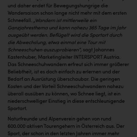
PEZ
und daher endet für Bewegungshungrige die
Wandersaison schon lange nicht mehr mit dem ersten
PÜSPÖK
Schneefall.
„Wandern ist mittlerweile ein
REMAX
Ganzjahresthema und kann nahezu 365 Tage im Jahr
ausgeübt werden. Beflügelt wird die Sportart durch
RE/MAX Welcome
die Abwechslung, etwa einmal eine Tour mit
Resch&Frisch
Schneeschuhen auszuprobieren“
, sagt Johannes
Kastenhuber, Marketingleiter INTERSPORT Austria.
RUBBLE MASTER
Das Schneeschuhwandern erfreut sich immer größerer
Ruderclub Wels
Beliebtheit, ist es doch einfach zu erlernen und der
Bedarf an Ausrüstung überschaubar. Die geringen
SCRI - Salzburg Cancer Research Institute
Kosten und der Vorteil Schneeschuhwandern nahezu
SCHMACHTL GmbH
überall ausüben zu können, wo Schnee liegt, ist ein
niederschwelliger Einstieg in diese entschleunigende
Schwingshandl - automation technology gmbh
Sportart.
Seher + Partner
Naturfreunde und Alpenverein gehen von rund
600.000 aktiven Tourengehern in Österreich aus. Der
Smurfit Westrock Nettingsdorf
Sport, der schon in den letzten Jahren immer mehr