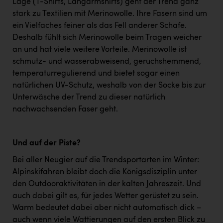
Lage (T-Shirts, Langarmshirts) geht der Trend ganz
stark zu Textilien mit Merinowolle. Ihre Fasern sind um
ein Vielfaches feiner als das Fell anderer Schafe.
Deshalb fühlt sich Merinowolle beim Tragen weicher
an und hat viele weitere Vorteile. Merinowolle ist
schmutz- und wasserabweisend, geruchshemmend,
temperaturregulierend und bietet sogar einen
natürlichen UV-Schutz, weshalb von der Socke bis zur
Unterwäsche der Trend zu dieser natürlich
nachwachsenden Faser geht.
Und auf der Piste?
Bei aller Neugier auf die Trendsportarten im Winter:
Alpinskifahren bleibt doch die Königsdisziplin unter
den Outdooraktivitäten in der kalten Jahreszeit. Und
auch dabei gilt es, für jedes Wetter gerüstet zu sein.
Warm bedeutet dabei aber nicht automatisch dick –
auch wenn viele Wattierungen auf den ersten Blick zu