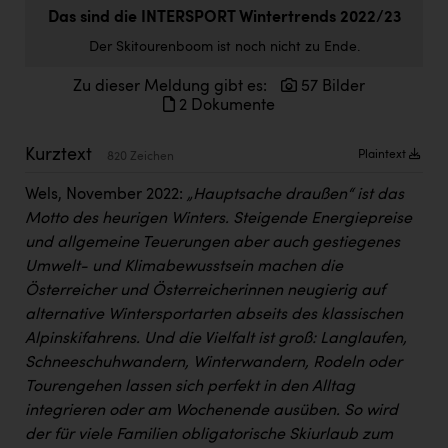
Doppler Gruppe
Das sind die INTERSPORT Wintertrends 2022/23
Der Skitourenboom ist noch nicht zu Ende.
ERLUS AG
Zu dieser Meldung gibt es:
57 Bilder
everfield
2 Dokumente
Firmenradl
Kurztext
Plaintext
820 Zeichen
Fristads Austria
Wels, November 2022:
„Hauptsache draußen“ ist das
HIG Infomotion Group
Motto des heurigen Winters. Steigende Energiepreise
IFE Austria GmbH
und allgemeine Teuerungen aber auch gestiegenes
Umwelt- und Klimabewusstsein machen die
Immotech
Österreicher und Österreicherinnen neugierig auf
INTERSPAR
alternative Wintersportarten abseits des klassischen
Alpinskifahrens. Und die Vielfalt ist groß: Langlaufen,
INTERSPORT Austria
Schneeschuhwandern, Winterwandern, Rodeln oder
Tourengehen lassen sich perfekt in den Alltag
Jesolo
integrieren oder am Wochenende ausüben. So wird
Jane Goodall Institute Austria
der für viele Familien obligatorische Skiurlaub zum