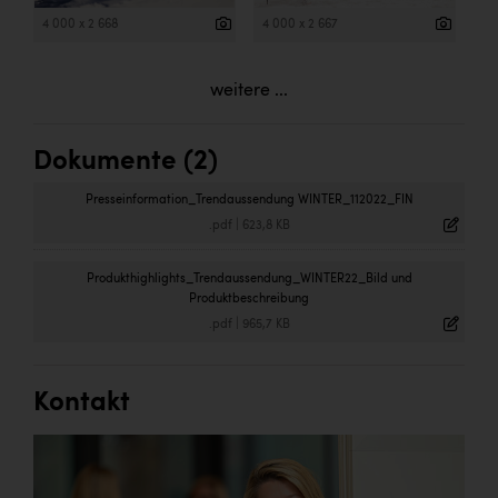
4 000 x 2 668
4 000 x 2 667
weitere ...
Dokumente (2)
Presseinformation_Trendaussendung WINTER_112022_FIN
.pdf
|
623,8 KB
Produkthighlights_Trendaussendung_WINTER22_Bild und
Produktbeschreibung
.pdf
|
965,7 KB
Kontakt