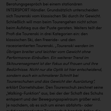
Wirtschaftskammer OÖ Energiehandel
Beratungsgespräch bei einem stationären
Dopgas
INTERSPORT Händler. Grundsätzlich unterscheiden
sich Tourenski vom klassischen Ski durch ihr Gewicht.
kunden basics
Schließlich will man beim Tourengehen nicht schon
beim Aufstieg aus der Puste geraten. Weiters teilt der
kontakt
Profi die Tourenski in drei Kategorien ein: den
klassischen Ski, den Freeride- und den
raceorientierten Tourenski.
„Tourenski werden im
Übrigen breiter und leichter vom Gewicht ohne
Performance-Einbußen. Ein weiterer Trend im
Skitourensegment ist der Fokus auf Frauen und ihre
Bedürfnisse.
Nicht nur die Optik ist hier entscheidend,
sondern auch ein schmalerer Schnitt bei
Tourenschuhen und das Gewicht der Ausrüstung“,
erklärt Dornetshuber. Den Tourenschuh zeichnet seine
„Walking-Funktion“ aus, bei der der Schaft des Schuhs
entsperrt und der Bewegungsspielraum größer wird.
Je nachdem, ob es sich um einen abfahrts- oder