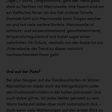
Lage (T-Shirts, Langarmshirts) geht der Trend ganz
stark zu Textilien mit Merinowolle. Ihre Fasern sind um
ein Vielfaches feiner als das Fell anderer Schafe.
Deshalb fühlt sich Merinowolle beim Tragen weicher
an und hat viele weitere Vorteile. Merinowolle ist
schmutz- und wasserabweisend, geruchshemmend,
temperaturregulierend und bietet sogar einen
natürlichen UV-Schutz, weshalb von der Socke bis zur
Unterwäsche der Trend zu dieser natürlich
nachwachsenden Faser geht.
Und auf der Piste?
Bei aller Neugier auf die Trendsportarten im Winter:
Alpinskifahren bleibt doch die Königsdisziplin unter
den Outdooraktivitäten in der kalten Jahreszeit. Und
auch dabei gilt es, für jedes Wetter gerüstet zu sein.
Warm bedeutet dabei aber nicht automatisch dick –
auch wenn viele Wattierungen auf den ersten Blick zu