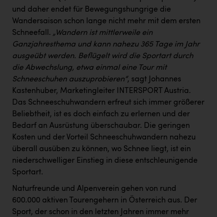
PEZ
und daher endet für Bewegungshungrige die
Wandersaison schon lange nicht mehr mit dem ersten
PÜSPÖK
Schneefall.
„Wandern ist mittlerweile ein
REMAX
Ganzjahresthema und kann nahezu 365 Tage im Jahr
ausgeübt werden. Beflügelt wird die Sportart durch
RE/MAX Welcome
die Abwechslung, etwa einmal eine Tour mit
Resch&Frisch
Schneeschuhen auszuprobieren“
, sagt Johannes
Kastenhuber, Marketingleiter INTERSPORT Austria.
RUBBLE MASTER
Das Schneeschuhwandern erfreut sich immer größerer
Ruderclub Wels
Beliebtheit, ist es doch einfach zu erlernen und der
Bedarf an Ausrüstung überschaubar. Die geringen
SCRI - Salzburg Cancer Research Institute
Kosten und der Vorteil Schneeschuhwandern nahezu
SCHMACHTL GmbH
überall ausüben zu können, wo Schnee liegt, ist ein
niederschwelliger Einstieg in diese entschleunigende
Schwingshandl - automation technology gmbh
Sportart.
Seher + Partner
Naturfreunde und Alpenverein gehen von rund
600.000 aktiven Tourengehern in Österreich aus. Der
Smurfit Westrock Nettingsdorf
Sport, der schon in den letzten Jahren immer mehr