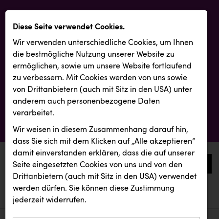
Diese Seite verwendet Cookies.
Wir verwenden unterschiedliche Cookies, um Ihnen
die best­mögliche Nutzung unserer Website zu
ermöglichen, sowie um unsere Website fortlaufend
zu verbessern. Mit Cookies werden von uns sowie
von Drittanbietern (auch mit Sitz in den USA) unter
anderem auch personenbezogene Daten
verarbeitet.
Wir weisen in diesem Zusammenhang darauf hin,
dass Sie sich mit dem Klicken auf „Alle akzeptieren“
damit ein­ver­standen erklären, dass die auf unserer
0
Seite eingesetzten Cookies von uns und von den
Drittanbietern (auch mit Sitz in den USA) verwendet
werden dürfen. Sie können diese Zustimmung
aktuelle aussendungen
aktuelle aussendungen
INTERSPORT Austria
jederzeit widerrufen.
REICHL UND PARTNER