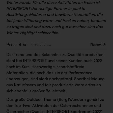
Winterurlaub. Für alle diese Aktivitäten im Freien ist
Kärcher
INTERSPORT der richtige Partner in punkto
Karin Liedl
Ausrüstung. Moderne und bewährte Materialien, die
bei jeder Witterung warm und trocken halten, bequem
KEBA
zu tragen sind und dazu noch gut aussehen sind das
KIWI Kinderwunsch Institut Dr. Loimer
Winter-Highlight schlechthin.
KLIPP Frisör
Pressetext
Plaintext
10336 Zeichen
Kleider Bauer
Der Trend und das Bekenntnis zu Qualitätsprodukten
Kremsmüller Anlagenbau GmbH
steht bei INTERSPORT und seinen Kunden auch 2022
hoch im Kurs. Hochwertige, schadstofffreie
Maximarkt
Materialien, die noch dazu in der Performance
Oldtimer Raststationen und Motorhotels
überzeugen, sind stark nachgefragt. Sportbekleidung
aus Naturfasern und fair produzierte Ware erfreuen
Österreichischer Kachelofenverband
sich ebenfalls großer Beliebtheit.
Orlen
Das große Outdoor-Thema (Berg)Wandern gehört zu
den Top-Five-Aktivitäten der Österreicherinnen und
Passage Linz
Österreicher (Quelle: INTERSPORT Sportreport 2022)