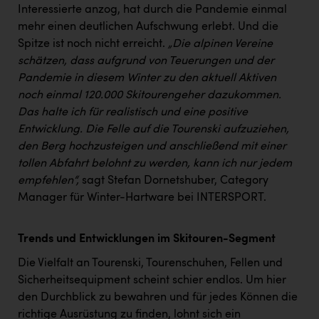
TCL
Interessierte anzog, hat durch die Pandemie einmal
mehr einen deutlichen Aufschwung erlebt. Und die
TGW Logistics
Spitze ist noch nicht erreicht.
„Die alpinen Vereine
TRAILOMAT & Cycling Austria
schätzen, dass aufgrund von Teuerungen und der
Pandemie in diesem Winter zu den aktuell Aktiven
VERITAS
noch einmal 120.000 Skitourengeher dazukommen.
Vier Diamanten
Das halte ich für realistisch und eine positive
Entwicklung. Die Felle auf die Tourenski aufzuziehen,
Vorlagenportal
den Berg hochzusteigen und anschließend mit einer
Wir besiegen Krebs
tollen Abfahrt belohnt zu werden, kann ich nur jedem
empfehlen“,
sagt Stefan Dornetshuber, Category
Wirtschaftskammer OÖ
Manager für Winter-Hartware bei INTERSPORT.
ZGONC
Trends und Entwicklungen im Skitouren-Segment
ZULuft - Zukunft Luft Austria
Die Vielfalt an Tourenski, Tourenschuhen, Fellen und
z.l.ö.
Sicherheitsequipment scheint schier endlos. Um hier
Österreichisches Hebammengremium
den Durchblick zu bewahren und für jedes Können die
richtige Ausrüstung zu finden, lohnt sich ein