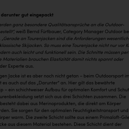
 darunter gut eingepackt
erden ganz besondere Qualitätsansprüche an die Outdoor-
stellt“,
weiß Bernd Fürtbauer, Category Manager Outdoor be
.
„Gerade an Tourenjacken sind die Anforderungen wesentlich
klassische Skijacken. So muss eine Tourenjacke nicht nur vor K
dern auch leicht und funktionell sein. Die Schnitte müssen per
e Materialien brauchen Elastizität damit nichts spannt oder
 der Experte aus.
igen Jacke ist es aber noch nicht getan – beim Outdoorsport i
 es auch auf das „Darunter“ an. Hier gilt das bewährte
ip – ein schichtweiser Aufbau für optimalen Komfort und Schut
ourenbekleidung setzt sich aus drei Schichten zusammen. Die
t besteht dabei aus Merinoprodukten, die direkt am Körper
den. Sie sorgen für den optimalen Feuchtigkeitstransport und
rper warm. Die zweite Schicht sollte aus einem Primaloft-Gile
acke aus diesem Material bestehen. Diese Schicht dient der