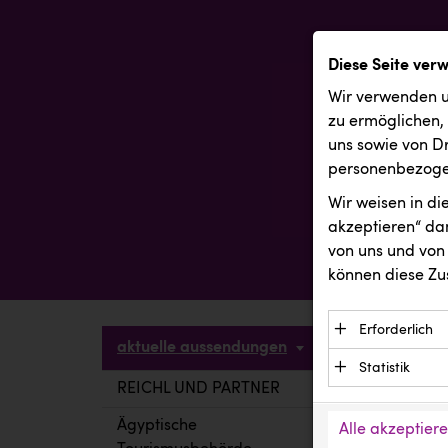
Diese Seite ver
Wir verwenden u
zu ermöglichen,
uns sowie von Dr
personenbezogen
Wir weisen in d
akzeptieren“ dam
von uns und von 
können diese Zu
Erforderlich
aktuelle aussendungen
Essenzielle C
Statistik
Funktion der 
REICHL UND PARTNER
aktuelle a
Statistik Cook
Daten und wer
verstehen, wi
Ägyptische
Alle akzeptier
Anbieter: Eigentü