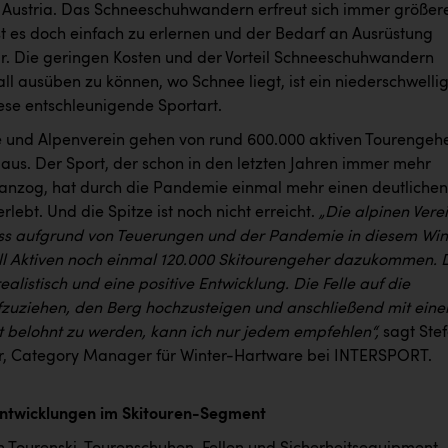
ustria. Das Schneeschuhwandern erfreut sich immer größer
ist es doch einfach zu erlernen und der Bedarf an Ausrüstung
. Die geringen Kosten und der Vorteil Schneeschuhwandern
l ausüben zu können, wo Schnee liegt, ist ein niederschwelli
iese entschleunigende Sportart.
 und Alpenverein gehen von rund 600.000 aktiven Tourengeh
 aus. Der Sport, der schon in den letzten Jahren immer mehr
e anzog, hat durch die Pandemie einmal mehr einen deutlichen
lebt. Und die Spitze ist noch nicht erreicht.
„Die alpinen Vere
ss aufgrund von Teuerungen und der Pandemie in diesem Win
ll Aktiven noch einmal 120.000 Skitourengeher dazukommen. 
realistisch und eine positive Entwicklung. Die Felle auf die
fzuziehen, den Berg hochzusteigen und anschließend mit eine
rt belohnt zu werden, kann ich nur jedem empfehlen“,
sagt Ste
, Category Manager für Winter-Hartware bei INTERSPORT.
Entwicklungen im Skitouren-Segment