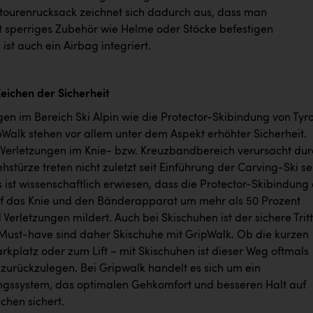
kitourenrucksack zeichnet sich dadurch aus, dass man
t sperriges Zubehör wie Helme oder Stöcke befestigen
ist auch ein Airbag integriert.
Zeichen der Sicherheit
en im Bereich Ski Alpin wie die Protector-Skibindung von Tyro
pWalk stehen vor allem unter dem Aspekt erhöhter Sicherheit.
 Verletzungen im Knie- bzw. Kreuzbandbereich verursacht dur
stürze treten nicht zuletzt seit Einführung der Carving-Ski se
s ist wissenschaftlich erwiesen, dass die Protector-Skibindung 
f das Knie und den Bänderapparat um mehr als 50 Prozent
 Verletzungen mildert. Auch bei Skischuhen ist der sichere Tritt
ust-have sind daher Skischuhe mit GripWalk. Ob die kurzen
kplatz oder zum Lift – mit Skischuhen ist dieser Weg oftmals
 zurückzulegen. Bei Gripwalk handelt es sich um ein
gssystem, das optimalen Gehkomfort und besseren Halt auf
ächen sichert.