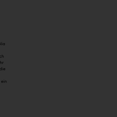
lia
ch
hr
die
 ein