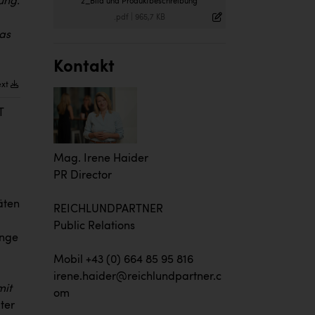
ung.
2_Bild und Produktbeschreibung
.pdf
|
965,7 KB
as
Kontakt
ext
T
Mag. Irene Haider
PR Director
äten
REICHLUNDPARTNER
Public Relations
ange
Mobil +43 (0) 664 85 95 816
irene.haider@reichlundpartner.c
mit
om
ter