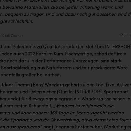
m Freien ist INTERSPORT der richtige Partner in punkto Ausrüst
bewährte Materialien, die bei jeder Witterung warm und
en, bequem zu tragen sind und dazu noch gut aussehen sind d
ght schlechthin.
Plaint
10336 Zeichen
d das Bekenntnis zu Qualitätsprodukten steht bei INTERSPOR
unden auch 2022 hoch im Kurs. Hochwertige, schadstofffreie
 die noch dazu in der Performance überzeugen, sind stark
 Sportbekleidung aus Naturfasern und fair produzierte Ware
 ebenfalls großer Beliebtheit.
tdoor-Thema (Berg)Wandern gehört zu den Top-Five-Aktivit
cherinnen und Österreicher (Quelle: INTERSPORT Sportreport
her endet für Bewegungshungrige die Wandersaison schon l
it dem ersten Schneefall.
„Wandern ist mittlerweile ein
hema und kann nahezu 365 Tage im Jahr ausgeübt werden.
d die Sportart durch die Abwechslung, etwa einmal eine Tour 
en auszuprobieren“
, sagt Johannes Kastenhuber, Marketinglei