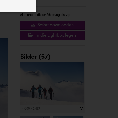
ID auf Ihrem
 der Website
Alle Inhalte dieser Meldung als .zip:
Sofort downloaden
In die Lightbox legen
Bilder (57)
4 000 x 2 667