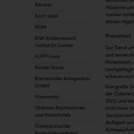
Aktivitäten i
Kärcher
Moderne und 
trocken halt
Karin Liedl
Winter-Highli
KEBA
Pressetext
KIWI Kinderwunsch
Institut Dr. Loimer
Der Trend un
und seinen K
KLIPP Frisör
Materialien,
Kleider Bauer
nachgefragt.
erfreuen sich
Kremsmüller Anlagenbau
GmbH
Das große Ou
der Österrei
Maximarkt
2022) und da
Oldtimer Raststationen
nicht mehr m
und Motorhotels
Ganzjahrest
Beflügelt wir
Österreichischer
Schneeschuh
Kachelofenverband