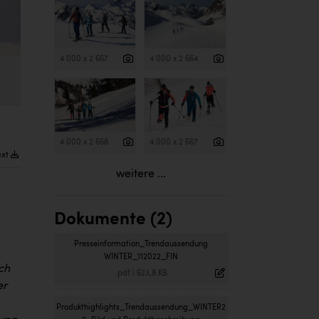
4 000 x 2 667
4 000 x 2 664
4 000 x 2 668
4 000 x 2 667
ext
weitere ...
Dokumente (2)
Presseinformation_Trendaussendung
WINTER_112022_FIN
ch
.pdf
|
623,8 KB
er
Produkthighlights_Trendaussendung_WINTER2