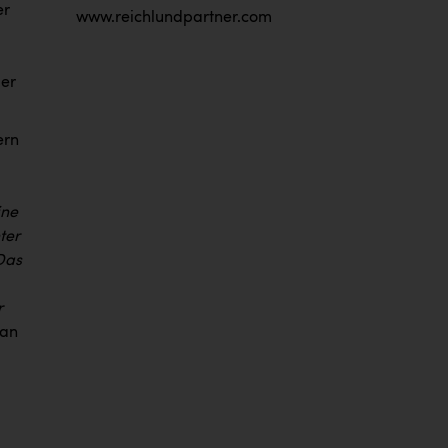
er
www.reichlundpartner.com
ger
ern
ine
ter
Das
r
fan