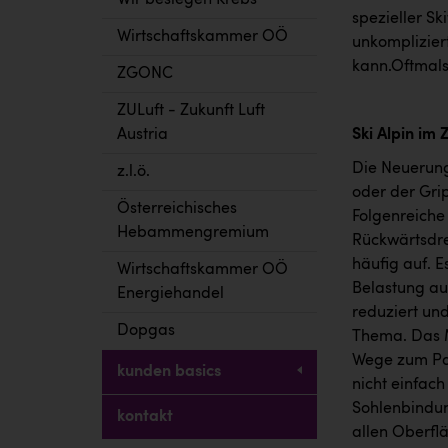
Wir besiegen Krebs
spezieller S
Wirtschaftskammer OÖ
unkomplizier
kann.Oftmals 
ZGONC
ZULuft - Zukunft Luft
Austria
Ski Alpin im 
Die Neuerung
z.l.ö.
oder der Gri
Österreichisches
Folgenreiche
Hebammengremium
Rückwärtsdreh
häufig auf. E
Wirtschaftskammer OÖ
Belastung au
Energiehandel
reduziert und
Dopgas
Thema. Das M
Wege zum Par
kunden basics
nicht einfach
Sohlenbindun
kontakt
allen Oberfl