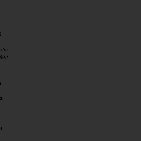
i
älte
fekt
m
z.
t