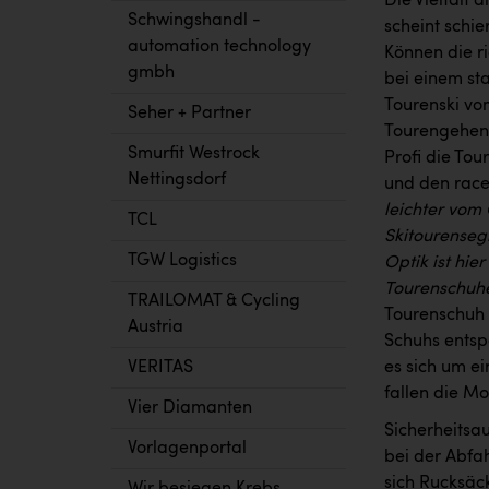
Die Vielfalt 
Schwingshandl -
scheint schi
automation technology
Können die ri
gmbh
bei einem st
Tourenski vom
Seher + Partner
Tourengehen n
Smurfit Westrock
Profi die Tou
Nettingsdorf
und den race
leichter vom
TCL
Skitourensegm
TGW Logistics
Optik ist hie
Tourenschuhe
TRAILOMAT & Cycling
Tourenschuh z
Austria
Schuhs entsp
VERITAS
es sich um ei
fallen die Mo
Vier Diamanten
Sicherheitsau
Vorlagenportal
bei der Abfa
sich Rucksäc