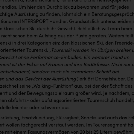
an Tourenski, Tourenschuhen, Fellen und Sicherheitsequipment
er endlos. Um hier den Durchblick zu bewahren und für jedes
chtige Ausrüstung zu finden, lohnt sich ein Beratungsgespräc
ationären INTERSPORT Händler. Grundsätzlich unterscheiden 
 klassischen Ski durch ihr Gewicht. Schließlich will man beim
icht schon beim Aufstieg aus der Puste geraten. Weiters teilt
renski in drei Kategorien ein: den klassischen Ski, den Freeride
orientierten Tourenski.
„Tourenski werden im Übrigen breiter 
 Gewicht ohne Performance-Einbußen. Ein weiterer Trend im
ent ist der Fokus auf Frauen und ihre Bedürfnisse.
Nicht nur 
r entscheidend, sondern auch ein schmalerer Schnitt bei
n und das Gewicht der Ausrüstung“,
erklärt Dornetshuber. De
eichnet seine „Walking-Funktion“ aus, bei der der Schaft des
errt und der Bewegungsspielraum größer wird. Je nachdem, 
nen abfahrts- oder aufstiegsorientierten Tourenschuh handelt,
delle leichter oder schwerer aus.
srüstung, Ersatzkleidung, Flüssigkeit, Snacks und auch das Fel
hrt wollen fachgerecht verstaut werden. Im Tourensegment h
ke mit einem Fassungsvermögen von 20 bis 25 Litern bewährt. 