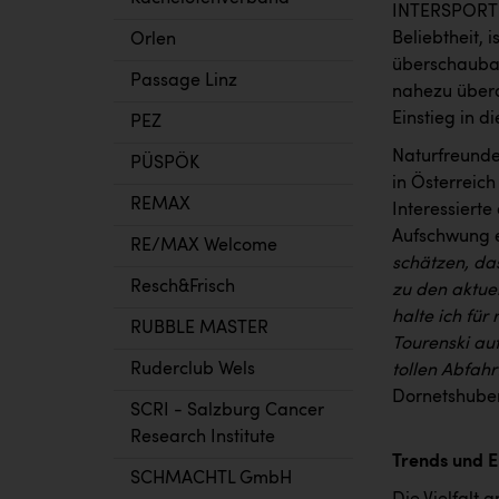
INTERSPORT A
Beliebtheit, 
Orlen
überschaubar
Passage Linz
nahezu überal
Einstieg in d
PEZ
Naturfreunde
PÜSPÖK
in Österreich
REMAX
Interessiert
Aufschwung er
RE/MAX Welcome
schätzen, da
Resch&Frisch
zu den aktue
halte ich für 
RUBBLE MASTER
Tourenski au
Ruderclub Wels
tollen Abfah
Dornetshuber
SCRI - Salzburg Cancer
Research Institute
Trends und 
SCHMACHTL GmbH