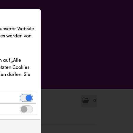
 unserer Website
ies werden von
 auf „Alle
etzten Cookies
en dürfen. Sie
0
einwandfreie
nbezogenen
n uns zu