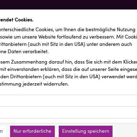
wendet Cookies.
nterschiedliche Cookies, um Ihnen die best­mögliche Nutzung
 sowie um unsere Website fortlaufend zu verbessern. Mit Cook
ittanbietern (auch mit Sitz in den USA) unter anderem auch
e Daten verarbeitet.
iesem Zusammenhang darauf hin, dass Sie sich mit dem Klicken
it ein­ver­standen erklären, dass die auf unserer Seite einges
den Drittanbietern (auch mit Sitz in den USA) verwendet werd
stimmung jederzeit widerrufen.
ookies ermöglichen grundlegende Funktionen und sind für die 
Website erforderlich. Diese Cookies speichern keine persone
ussendungen
INTERSPORT Austria
ies erfassen Informationen anonym. Diese Informationen helfe
den an keine Dritten übermittelt.
e unsere Besucher unsere Website nutzen.
en
Nur erforderliche
Einstellung speichern
mer der Website (Erstanbieter)