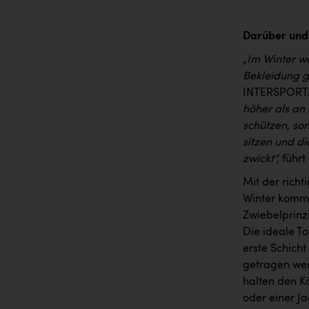
Darüber und
„Im Winter w
Bekleidung ge
INTERSPORT
höher als an 
schützen, son
sitzen und di
zwickt“,
führt
Mit der richt
Winter kommt
Zwiebelprinz
Die ideale T
erste Schich
getragen wer
halten den Kö
oder einer J