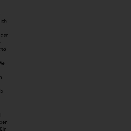
h
sich
 der
-
und
die
n
ob
l
aben
Ein