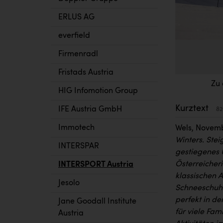
ERLUS AG
everfield
Firmenradl
Fristads Austria
Zu 
HIG Infomotion Group
Kurztext
IFE Austria GmbH
82
Immotech
Wels, Novem
Winters. Ste
INTERSPAR
gestiegenes 
Österreicheri
INTERSPORT Austria
klassischen A
Jesolo
Schneeschuhw
perfekt in d
Jane Goodall Institute
für viele Fam
Austria