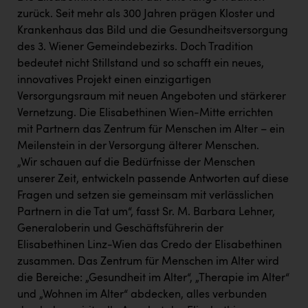
PEZ
zurück. Seit mehr als 300 Jahren prägen Kloster und
Krankenhaus das Bild und die Gesundheitsversorgung
PÜSPÖK
des 3. Wiener Gemeindebezirks. Doch Tradition
REMAX
bedeutet nicht Stillstand und so schafft ein neues,
innovatives Projekt einen einzigartigen
RE/MAX Welcome
Versorgungsraum mit neuen Angeboten und stärkerer
Resch&Frisch
Vernetzung. Die Elisabethinen Wien-Mitte errichten
mit Partnern das Zentrum für Menschen im Alter – ein
RUBBLE MASTER
Meilenstein in der Versorgung älterer Menschen.
Ruderclub Wels
„Wir schauen auf die Bedürfnisse der Menschen
unserer Zeit, entwickeln passende Antworten auf diese
SCRI - Salzburg Cancer Research Institute
Fragen und setzen sie gemeinsam mit verlässlichen
SCHMACHTL GmbH
Partnern in die Tat um“, fasst Sr. M. Barbara Lehner,
Generaloberin und Geschäftsführerin der
Schwingshandl - automation technology gmbh
Elisabethinen Linz-Wien das Credo der Elisabethinen
Seher + Partner
zusammen. Das Zentrum für Menschen im Alter wird
die Bereiche: „Gesundheit im Alter“, „Therapie im Alter“
Smurfit Westrock Nettingsdorf
und „Wohnen im Alter“ abdecken, alles verbunden