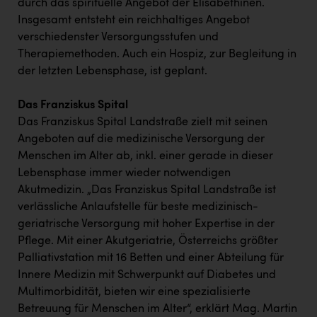
durch das spirituelle Angebot der Elisabethinen.
TCL
Insgesamt entsteht ein reichhaltiges Angebot
TGW Logistics
verschiedenster Versorgungsstufen und
Therapiemethoden. Auch ein Hospiz, zur Begleitung in
TRAILOMAT & Cycling Austria
der letzten Lebensphase, ist geplant.
VERITAS
Das Franziskus Spital
Vier Diamanten
Das Franziskus Spital Landstraße zielt mit seinen
Vorlagenportal
Angeboten auf die medizinische Versorgung der
Menschen im Alter ab, inkl. einer gerade in dieser
Wir besiegen Krebs
Lebensphase immer wieder notwendigen
Wirtschaftskammer OÖ
Akutmedizin. „Das Franziskus Spital Landstraße ist
verlässliche Anlaufstelle für beste medizinisch-
ZGONC
geriatrische Versorgung mit hoher Expertise in der
ZULuft - Zukunft Luft Austria
Pflege. Mit einer Akutgeriatrie, Österreichs größter
Palliativstation mit 16 Betten und einer Abteilung für
z.l.ö.
Innere Medizin mit Schwerpunkt auf Diabetes und
Österreichisches Hebammengremium
Multimorbidität, bieten wir eine spezialisierte
Betreuung für Menschen im Alter“, erklärt Mag. Martin