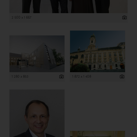
2 500 x 1 667
1 280 x 853
1 872 x 1 408