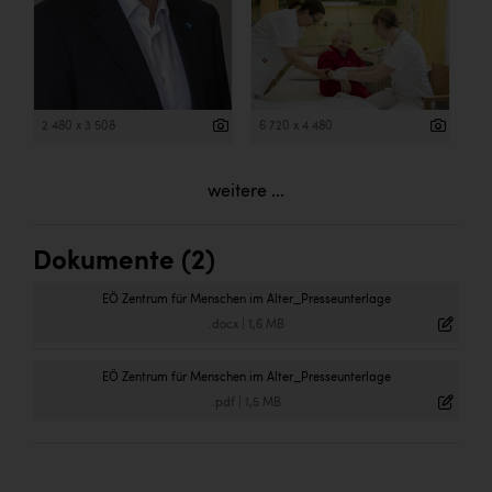
2 480 x 3 508
6 720 x 4 480
weitere ...
Dokumente (2)
EÖ Zentrum für Menschen im Alter_Presseunterlage
.docx
|
1,6 MB
EÖ Zentrum für Menschen im Alter_Presseunterlage
.pdf
|
1,5 MB