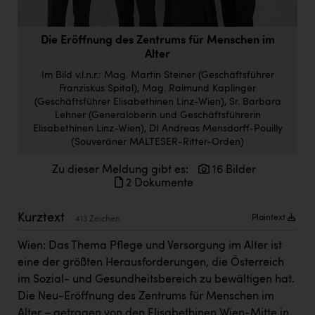
Doppler Gruppe
ERLUS AG
Die Eröffnung des Zentrums für Menschen im
Alter
everfield
Im Bild v.l.n.r.: Mag. Martin Steiner (Geschäftsführer
Franziskus Spital), Mag. Raimund Kaplinger
Firmenradl
(Geschäftsführer Elisabethinen Linz-Wien), Sr. Barbara
Lehner (Generaloberin und Geschäftsführerin
Fristads Austria
Elisabethinen Linz-Wien), DI Andreas Mensdorff-Pouilly
HIG Infomotion Group
(Souveräner MALTESER-Ritter-Orden)
IFE Austria GmbH
Zu dieser Meldung gibt es:
16 Bilder
2 Dokumente
Immotech
Kurztext
Plaintext
INTERSPAR
413 Zeichen
Wien: Das Thema Pflege und Versorgung im Alter ist
INTERSPORT Austria
eine der größten Herausforderungen, die Österreich
Jesolo
im Sozial- und Gesundheitsbereich zu bewältigen hat.
Die Neu-Eröffnung des Zentrums für Menschen im
Jane Goodall Institute Austria
Alter – getragen von den Elisabethinen Wien-Mitte in