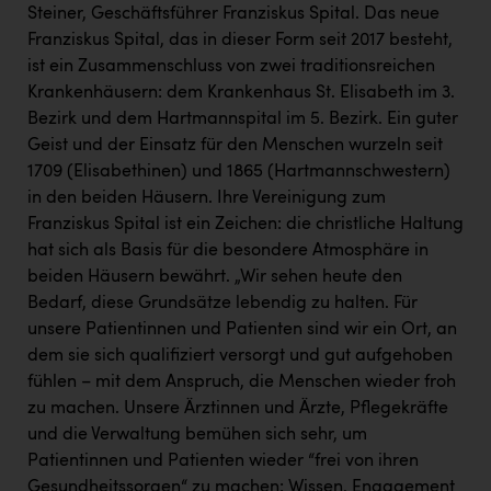
Wirtschaftskammer OÖ Energiehandel
Steiner, Geschäftsführer Franziskus Spital. Das neue
Franziskus Spital, das in dieser Form seit 2017 besteht,
Dopgas
ist ein Zusammenschluss von zwei traditionsreichen
kunden basics
Krankenhäusern: dem Krankenhaus St. Elisabeth im 3.
Bezirk und dem Hartmannspital im 5. Bezirk. Ein guter
kontakt
Geist und der Einsatz für den Menschen wurzeln seit
1709 (Elisabethinen) und 1865 (Hartmannschwestern)
in den beiden Häusern. Ihre Vereinigung zum
Franziskus Spital ist ein Zeichen: die christliche Haltung
hat sich als Basis für die besondere Atmosphäre in
beiden Häusern bewährt. „Wir sehen heute den
Bedarf, diese Grundsätze lebendig zu halten. Für
unsere Patientinnen und Patienten sind wir ein Ort, an
dem sie sich qualifiziert versorgt und gut aufgehoben
fühlen – mit dem Anspruch, die Menschen wieder froh
zu machen. Unsere Ärztinnen und Ärzte, Pflegekräfte
und die Verwaltung bemühen sich sehr, um
Patientinnen und Patienten wieder “frei von ihren
Gesundheitssorgen“ zu machen: Wissen, Engagement