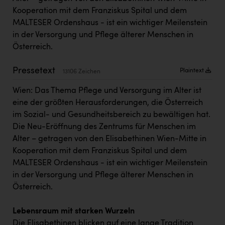
Kärcher
Kooperation mit dem Franziskus Spital und dem
MALTESER Ordenshaus - ist ein wichtiger Meilenstein
Karin Liedl
in der Versorgung und Pflege älterer Menschen in
KEBA
Österreich.
KIWI Kinderwunsch Institut Dr. Loimer
Pressetext
Plaintext
13106 Zeichen
KLIPP Frisör
Wien: Das Thema Pflege und Versorgung im Alter ist
Kleider Bauer
eine der größten Herausforderungen, die Österreich
im Sozial- und Gesundheitsbereich zu bewältigen hat.
Kremsmüller Anlagenbau GmbH
Die Neu-Eröffnung des Zentrums für Menschen im
Maximarkt
Alter – getragen von den Elisabethinen Wien-Mitte in
Kooperation mit dem Franziskus Spital und dem
Oldtimer Raststationen und Motorhotels
MALTESER Ordenshaus - ist ein wichtiger Meilenstein
Österreichischer Kachelofenverband
in der Versorgung und Pflege älterer Menschen in
Österreich.
Orlen
Passage Linz
Lebensraum mit starken Wurzeln
Die Elisabethinen blicken auf eine lange Tradition