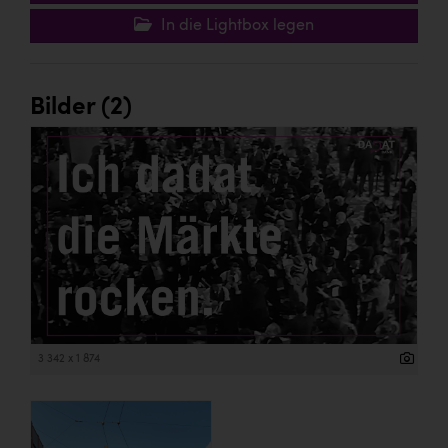
TCL
In die Lightbox legen
TGW Logistics
TRAILOMAT & Cycling Austria
Bilder (2)
VERITAS
Vier Diamanten
Vorlagenportal
Wir besiegen Krebs
Wirtschaftskammer OÖ
ZGONC
ZULuft - Zukunft Luft Austria
3 342 x 1 874
z.l.ö.
Österreichisches Hebammengremium