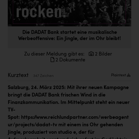
Doppler Gruppe
ERLUS AG
everfield
Die DADAT Bank startet eine musikalische
Werbeoffensive: Ein Jingle, der im Ohr bleibt!
Firmenradl
Fristads Austria
Zu dieser Meldung gibt es:
2 Bilder
2 Dokumente
HIG Infomotion Group
IFE Austria GmbH
Kurztext
Plaintext
347 Zeichen
Immotech
Salzburg, 24. März 2025: Mit ihrer neuen Kampagne
bringt die DADAT Bank frischen Wind in die
INTERSPAR
Finanzkommunikation. Im Mittelpunkt steht ein neuer
INTERSPORT Austria
TV-
Spot:
https://www.reichlundpartner.com/werbeagent
Jesolo
ur/projects/dadat-tv
mit einem ins Ohr gehenden
Jane Goodall Institute Austria
Jingle, produziert von studio e, der für