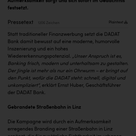
Aufmerksamkeit sorgt und sich sofort im Gedächtnis
Kärcher
festsetzt.
Karin Liedl
Pressetext
Plaintext
1206 Zeichen
KEBA
Statt traditioneller Finanzwerbung setzt die DADAT
KIWI Kinderwunsch Institut Dr. Loimer
Bank damit bewusst auf eine moderne, humorvolle
KLIPP Frisör
Inszenierung und ein hohes
Wiedererkennungspotenzial.
„Unser Anspruch ist es,
Kleider Bauer
Banking frisch, modern und unterhaltsam zu gestalten.
Der Jingle ist mehr als nur ein Ohrwurm – er bringt auf
Kremsmüller Anlagenbau GmbH
den Punkt, wofür die DADAT steht: schnell, digital und
Maximarkt
unkompliziert“
, erklärt Ernst Huber, Geschäftsführer
der DADAT Bank.
Oldtimer Raststationen und Motorhotels
Österreichischer Kachelofenverband
Gebrandete Straßenbahn in Linz
Orlen
Die Kampagne wird durch ein Aufmerksamkeit
Passage Linz
erregendes Branding einer Straßenbahn in Linz