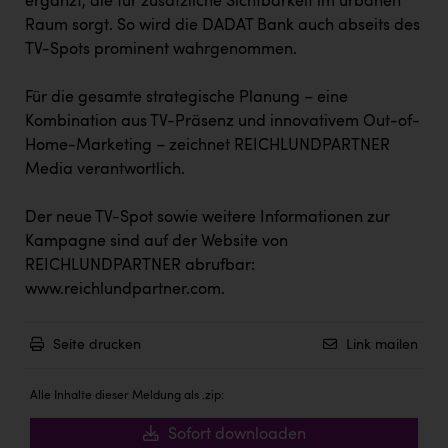
ergänzt, die für zusätzliche Sichtbarkeit im urbanen
PEZ
Raum sorgt. So wird die DADAT Bank auch abseits des
PÜSPÖK
TV-Spots prominent wahrgenommen.
REMAX
Für die gesamte strategische Planung – eine
RE/MAX Welcome
Kombination aus TV-Präsenz und innovativem Out-of-
Home-Marketing – zeichnet REICHLUNDPARTNER
Resch&Frisch
Media verantwortlich.
RUBBLE MASTER
Der neue TV-Spot sowie weitere Informationen zur
Ruderclub Wels
Kampagne sind auf der Website von
REICHLUNDPARTNER abrufbar:
SCRI - Salzburg Cancer Research Institute
www.reichlundpartner.com.
SCHMACHTL GmbH
Schwingshandl - automation technology gmbh
Seite drucken
Link mailen
Seher + Partner
Alle Inhalte dieser Meldung als .zip:
Smurfit Westrock Nettingsdorf
Sofort downloaden