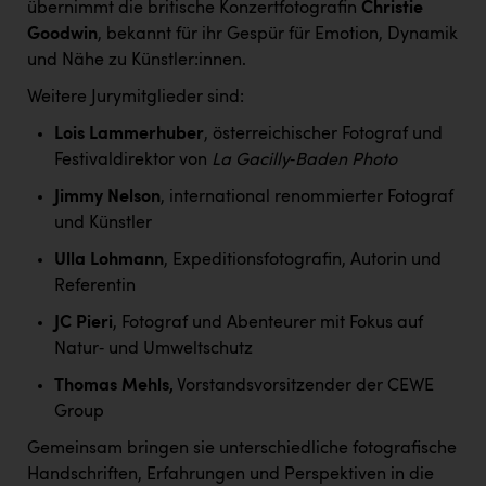
Wirtschaftskammer OÖ Energiehandel
übernimmt die britische Konzertfotografin
Christie
Goodwin
, bekannt für ihr Gespür für Emotion, Dynamik
Dopgas
und Nähe zu Künstler:innen.
kunden basics
Weitere Jurymitglieder sind:
kontakt
Lois Lammerhuber
, österreichischer Fotograf und
Festivaldirektor von
La Gacilly
‑
Baden Photo
Jimmy Nelson
, international renommierter Fotograf
und Künstler
Ulla Lohmann
, Expeditionsfotografin, Autorin und
Referentin
JC Pieri
, Fotograf und Abenteurer mit Fokus auf
Natur‑ und Umweltschutz
Thomas Mehls,
Vorstandsvorsitzender der CEWE
Group
Gemeinsam bringen sie unterschiedliche fotografische
Handschriften, Erfahrungen und Perspektiven in die