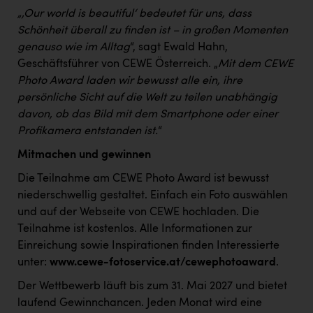
Kärcher
„,Our world is beautiful‘ bedeutet für uns, dass
Schönheit überall zu finden ist – in großen Momenten
Karin Liedl
genauso wie im Alltag
“, sagt Ewald Hahn,
KEBA
Geschäftsführer von CEWE Österreich. „
Mit dem CEWE
Photo Award laden wir bewusst alle ein, ihre
KIWI Kinderwunsch Institut Dr. Loimer
persönliche Sicht auf die Welt zu teilen unabhängig
KLIPP Frisör
davon, ob das Bild mit dem Smartphone oder einer
Profikamera entstanden ist.
“
Kleider Bauer
Mitmachen und gewinnen
Kremsmüller Anlagenbau GmbH
Die Teilnahme am CEWE Photo Award ist bewusst
Maximarkt
niederschwellig gestaltet. Einfach ein Foto auswählen
und auf der Webseite von CEWE hochladen. Die
Oldtimer Raststationen und Motorhotels
Teilnahme ist kostenlos. Alle Informationen zur
Österreichischer Kachelofenverband
Einreichung sowie Inspirationen finden Interessierte
unter:
www.cewe-fotoservice.at/cewephotoaward
.
Orlen
Der Wettbewerb läuft bis zum 31. Mai 2027 und bietet
Passage Linz
laufend Gewinnchancen. Jeden Monat wird eine