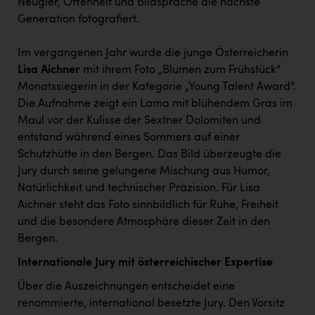
Neugier, Offenheit und Bildsprache die nächste
TCL
Generation fotografiert.
TGW Logistics
Im vergangenen Jahr wurde die junge Österreicherin
TRAILOMAT & Cycling Austria
Lisa Aichner
mit ihrem Foto „Blumen zum Frühstück“
VERITAS
Monatssiegerin in der Kategorie „Young Talent Award“.
Die Aufnahme zeigt ein Lama mit blühendem Gras im
Vier Diamanten
Maul vor der Kulisse der Sextner Dolomiten und
Vorlagenportal
entstand während eines Sommers auf einer
Schutzhütte in den Bergen. Das Bild überzeugte die
Wir besiegen Krebs
Jury durch seine gelungene Mischung aus Humor,
Wirtschaftskammer OÖ
Natürlichkeit und technischer Präzision. Für Lisa
Aichner steht das Foto sinnbildlich für Ruhe, Freiheit
ZGONC
und die besondere Atmosphäre dieser Zeit in den
ZULuft - Zukunft Luft Austria
Bergen.
Internationale Jury mit österreichischer Expertise
z.l.ö.
Über die Auszeichnungen entscheidet eine
Österreichisches Hebammengremium
renommierte, international besetzte Jury. Den Vorsitz