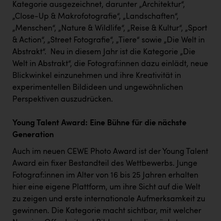
PEZ
Kategorie ausgezeichnet, darunter „Architektur“,
„Close-Up & Makrofotografie“, „Landschaften“,
PÜSPÖK
„Menschen“, „Nature & Wildlife“, „Reise & Kultur“, „Sport
& Action“, „Street Fotografie“, „Tiere“ sowie „Die Welt in
REMAX
Abstrakt“. Neu in diesem Jahr ist die Kategorie „Die
RE/MAX Welcome
Welt in Abstrakt“, die Fotograf:innen dazu einlädt, neue
Blickwinkel einzunehmen und ihre Kreativität in
Resch&Frisch
experimentellen Bildideen und ungewöhnlichen
RUBBLE MASTER
Perspektiven auszudrücken.
Ruderclub Wels
Young Talent Award: Eine Bühne für die nächste
SCRI - Salzburg Cancer Research Institute
Generation
SCHMACHTL GmbH
Auch im neuen CEWE Photo Award ist der Young Talent
Award ein fixer Bestandteil des Wettbewerbs. Junge
Schwingshandl - automation technology gmbh
Fotograf:innen im Alter von 16 bis 25 Jahren erhalten
Seher + Partner
hier eine eigene Plattform, um ihre Sicht auf die Welt
zu zeigen und erste internationale Aufmerksamkeit zu
Smurfit Westrock Nettingsdorf
gewinnen. Die Kategorie macht sichtbar, mit welcher