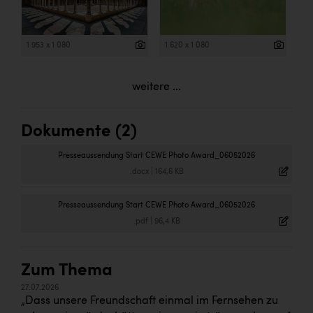
1 953 x 1 080
1 620 x 1 080
weitere ...
Dokumente (2)
Presseaussendung Start CEWE Photo Award_06052026
.docx
|
164,6 KB
Presseaussendung Start CEWE Photo Award_06052026
.pdf
|
96,4 KB
Zum Thema
27.07.2026
„Dass unsere Freundschaft einmal im Fernsehen zu