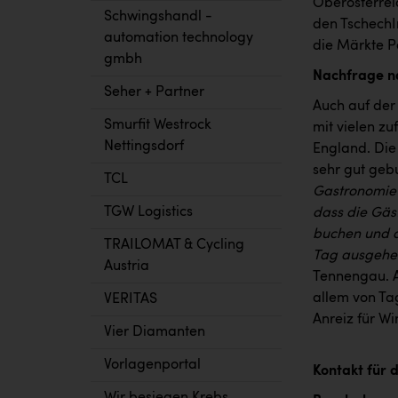
Oberösterrei
Schwingshandl -
den TschechI
automation technology
die Märkte P
gmbh
Nachfrage na
Seher + Partner
Auch auf der 
Smurfit Westrock
mit vielen z
Nettingsdorf
England. Die
sehr gut gebu
TCL
Gastronomie 
TGW Logistics
dass die Gäs
buchen und d
TRAILOMAT & Cycling
Tag ausgehe
Austria
Tennengau. A
allem von Ta
VERITAS
Anreiz für W
Vier Diamanten
Vorlagenportal
Kontakt für 