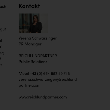
d
Kontakt
auch
 gut
Verena Schwarzinger
al
PR Manager
d
en,
REICHLUNDPARTNER
t
Public Relations
n
Mobil +43 (0) 664 882 49 748
verena.schwarzinger@reichlund
partner.com
www.reichlundpartner.com