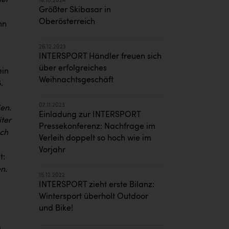
der
16.10.2024
Größter Skibasar in
Oberösterreich
nn
26.12.2023
INTERSPORT Händler freuen sich
über erfolgreiches
ein
Weihnachtsgeschäft
.
07.11.2023
ien.
Einladung zur INTERSPORT
ter
Pressekonferenz: Nachfrage im
ach
Verleih doppelt so hoch wie im
Vorjahr
t:
n.
15.12.2022
INTERSPORT zieht erste Bilanz:
Wintersport überholt Outdoor
und Bike!