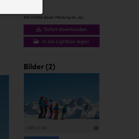
ID auf Ihrem
 der Website
Alle Inhalte dieser Meldung als .zip:
Sofort downloaden
In die Lightbox legen
–
Bilder (2)
3 680 x 2 456