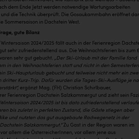
h anderen Aktivitäten, wie Kulinarik und Wellness – abseits 
ach dem Ende Jetzt werden notwendige Wartungsarbeiten
 und die Technik überprüft. Die Gosaukammbahn eröffnet da
ie Sommersaison in Dachstein West.
rage, gute Bilanz
 Wintersaison 2024/2025 fällt auch in der Ferienregion Dachst
t sehr zufriedenstellend aus. Die Weihnachtsferien bis zum 6
waren sehr gut gebucht.
„Der Ski-Urlaub mit der Familie fand
em in den Weihnachtsferien statt und nicht in den Semesterfer
in Ski-Haupturlaub gebucht und teilweise nicht mehr ein zwei
 dritter Kurz-Trip. Dafür wurden die Tages-Ski-Ausflüge je n
rstärkt“,
ergänzt Mag. (FH) Christian Schirlbauer,
rer Ferienregion Dachstein Salzkammergut und zieht sein Fazi
Wintersaison 2024/2025 ist bis dato zufriedenstellend verlaufe
ren bis zuletzt in perfekten Zustand, die Gäste stiegen aber
 Bike und nutzten das gut ausgebaute Radwegenetz in der
 Dachstein Salzkammergut.“
Zu Gast in der Region waren im
vor allem die ÖsterreicherInnen, vor allem jene aus