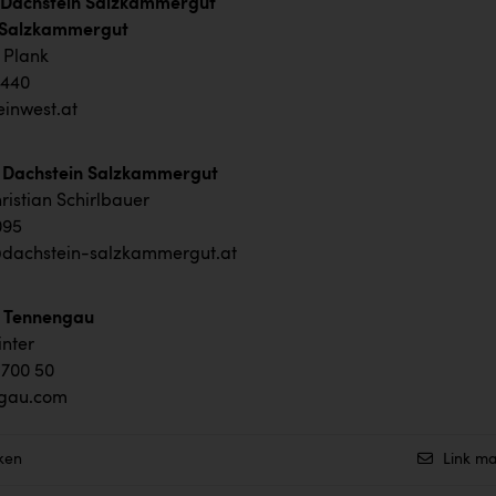
Dachstein Salzkammergut
m Salzkammergut
. Bettina Plank
. +43 6242 440
inwest.at
n Dachstein Salzkammergut
ristian Schirlbauer
095
@dachstein-salzkammergut.at
e Tennengau
nter
 700 50
gau.com
ken
Link ma