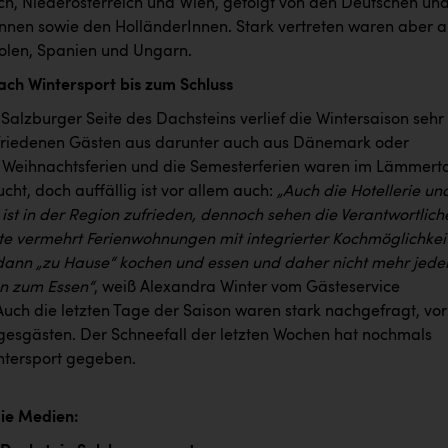
ch, Niederösterreich und Wien, gefolgt von den Deutschen un
nnen sowie den HolländerInnen. Stark vertreten waren aber 
olen, Spanien und Ungarn.
ch Wintersport bis zum Schluss
Salzburger Seite des Dachsteins verlief die Wintersaison sehr
ufriedenen Gästen aus darunter auch aus Dänemark oder
 Weihnachtsferien und die Semesterferien waren im Lämmert
cht, doch auffällig ist vor allem auch:
„Auch die Hotellerie un
ist in der Region zufrieden, dennoch sehen die Verantwortlich
te vermehrt Ferienwohnungen mit integrierter Kochmöglichkei
ann „zu Hause“ kochen und essen und daher nicht mehr jede
n zum Essen“
, weiß Alexandra Winter vom Gästeservice
uch die letzten Tage der Saison waren stark nachgefragt, vor
gesgästen. Der Schneefall der letzten Wochen hat nochmals
intersport gegeben.
die Medien: