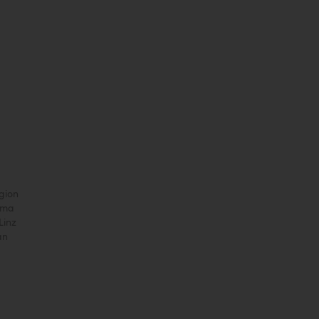
gion
rama
Linz
an