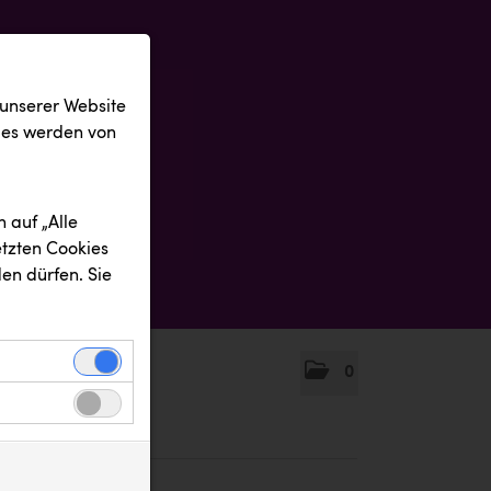
 unserer Website
ies werden von
 auf „Alle
etzten Cookies
en dürfen. Sie
0
einwandfreie
nbezogenen
n uns zu