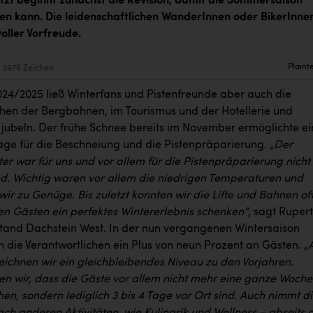
Jetzt beginnt zunächst die Revision, damit die Sommersaison
ten kann. Die leidenschaftlichen WanderInnen oder BikerInne
voller Vorfreude.
Plaint
3976 Zeichen
024/2025 ließ Winterfans und Pistenfreunde aber auch die
chen der Bergbahnen, im Tourismus und der Hotellerie und
jubeln. Der frühe Schnee bereits im November ermöglichte ei
lage für die Beschneiung und die Pistenpräparierung.
„Der
er war für uns und vor allem für die Pistenpräparierung nicht
d. Wichtig waren vor allem die niedrigen Temperaturen und
wir zu Genüge. Bis zuletzt konnten wir die Lifte und Bahnen of
en Gästen ein perfektes Wintererlebnis schenken“
, sagt Rupert
rstand Dachstein West. In der nun vergangenen Wintersaison
n die Verantwortlichen ein Plus von neun Prozent an Gästen.
„
eichnen wir ein gleichbleibendes Niveau zu den Vorjahren.
n wir, dass die Gäste vor allem nicht mehr eine ganze Woche
en, sondern lediglich 3 bis 4 Tage vor Ort sind. Auch nimmt d