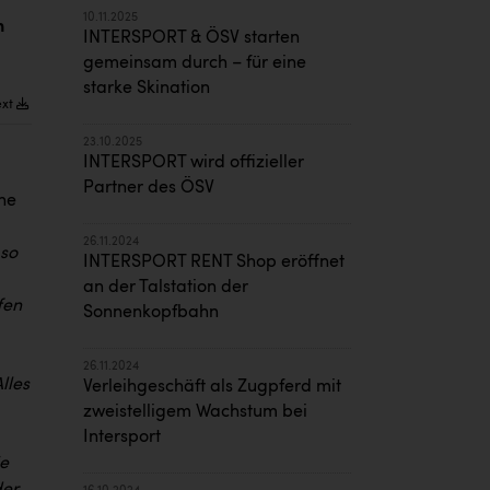
10.11.2025
n
INTERSPORT & ÖSV starten
gemeinsam durch – für eine
starke Skination
ext
23.10.2025
INTERSPORT wird offizieller
Partner des ÖSV
ne
26.11.2024
 so
INTERSPORT RENT Shop eröffnet
an der Talstation der
fen
Sonnenkopfbahn
26.11.2024
Alles
Verleihgeschäft als Zugpferd mit
zweistelligem Wachstum bei
Intersport
ie