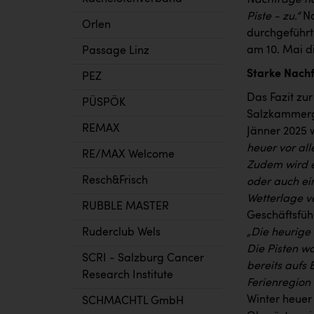
Nachfrage nac
Piste - zu.“
N
Orlen
durchgeführt
am 10. Mai d
Passage Linz
Starke Nachf
PEZ
Das Fazit zur
PÜSPÖK
Salzkammergu
REMAX
Jänner 2025 
heuer vor all
RE/MAX Welcome
Zudem wird e
Resch&Frisch
oder auch ein
Wetterlage ve
RUBBLE MASTER
Geschäftsfüh
Ruderclub Wels
„Die heurige 
Die Pisten wa
SCRI - Salzburg Cancer
bereits aufs
Research Institute
Ferienregion
Winter heuer 
SCHMACHTL GmbH