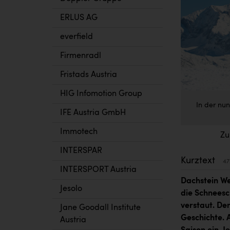
ERLUS AG
everfield
Firmenradl
Fristads Austria
HIG Infomotion Group
In der nu
IFE Austria GmbH
Immotech
Zu
INTERSPAR
Kurztext
47
INTERSPORT Austria
Dachstein We
Jesolo
die Schneesc
verstaut. De
Jane Goodall Institute
Geschichte. A
Austria