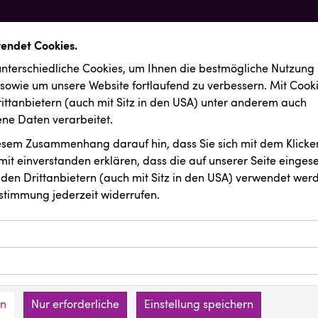
wendet Cookies.
nterschiedliche Cookies, um Ihnen die best­mögliche Nutzung
 sowie um unsere Website fortlaufend zu verbessern. Mit Cook
ittanbietern (auch mit Sitz in den USA) unter anderem auch
e Daten verarbeitet.
iesem Zusammenhang darauf hin, dass Sie sich mit dem Klicken
it ein­ver­standen erklären, dass die auf unserer Seite einges
den Drittanbietern (auch mit Sitz in den USA) verwendet werd
stimmung jederzeit widerrufen.
ookies ermöglichen grundlegende Funktionen und sind für die 
Website erforderlich. Diese Cookies speichern keine persone
ussendungen
ies erfassen Informationen anonym. Diese Informationen helfe
den an keine Dritten übermittelt.
e unsere Besucher unsere Website nutzen.
en
Nur erforderliche
Einstellung speichern
mer der Website (Erstanbieter)