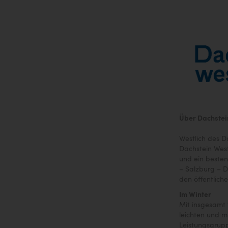
Über Dachstei
Westlich des 
Dachstein West
und ein beste
– Salzburg – D
den öffentlich
Im Winter
Mit insgesamt 
leichten und mi
Leistungsgrup