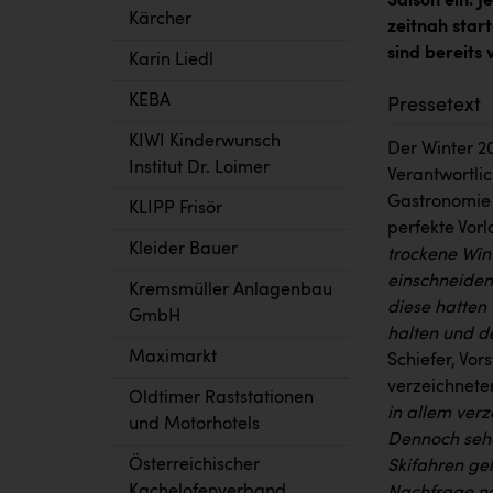
Saison ein. 
Kärcher
zeitnah star
sind bereits 
Karin Liedl
KEBA
Pressetext
KIWI Kinderwunsch
Der Winter 2
Institut Dr. Loimer
Verantwortli
Gastronomie 
KLIPP Frisör
perfekte Vor
Kleider Bauer
trockene Wint
einschneiden
Kremsmüller Anlagenbau
diese hatten 
GmbH
halten und d
Maximarkt
Schiefer, Vo
verzeichnete
Oldtimer Raststationen
in allem verz
und Motorhotels
Dennoch sehe
Österreichischer
Skifahren geh
Kachelofenverband