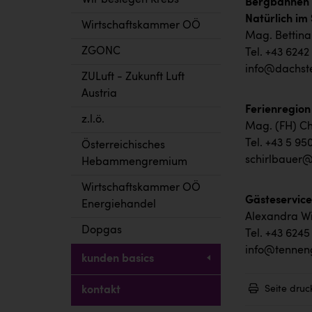
Wir besiegen Krebs
Bergbahnen 
Natürlich i
Wirtschaftskammer OÖ
Mag
ZGONC
Tel
info@dachste
ZULuft - Zukunft Luft
Austria
Ferienregio
z.l.ö.
Mag. (FH) Ch
Tel. +43 5 95
Österreichisches
schirlbauer
Hebammengremium
Wirtschaftskammer OÖ
Gästeservic
Energiehandel
Alexandra Wi
Dopgas
Tel. +43 6245
info@tennen
kunden basics
Seite druc
kontakt