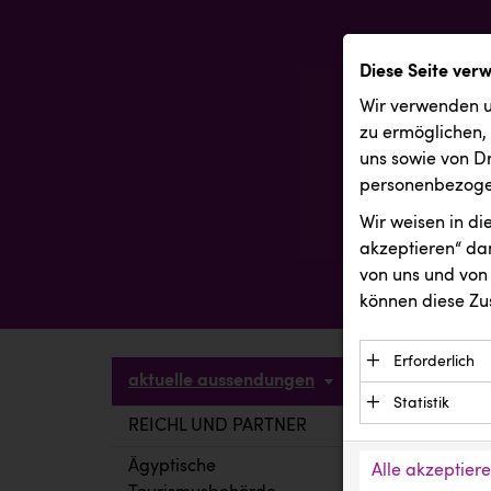
Diese Seite ver
Wir verwenden u
zu ermöglichen,
uns sowie von Dr
personenbezogen
Wir weisen in d
akzeptieren“ dam
von uns und von 
können diese Zu
Erforderlich
aktuelle aussendungen
Essenzielle C
Statistik
Funktion der 
REICHL UND PARTNER
aktuelle a
Statistik Cook
Daten und wer
verstehen, wi
Ägyptische
Alle akzeptier
Anbieter: Eigentü