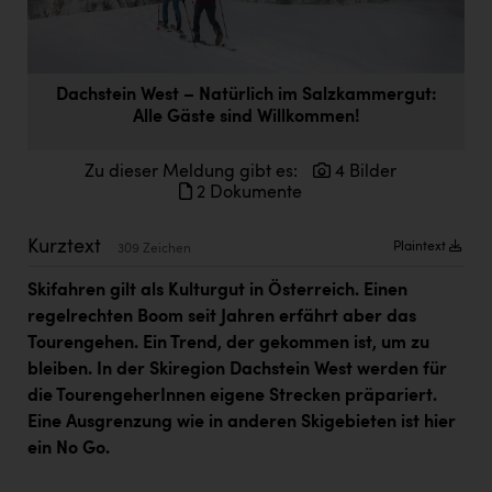
Doppler Gruppe
ERLUS AG
Dachstein West – Natürlich im Salzkammergut:
everfield
Alle Gäste sind Willkommen!
Firmenradl
Zu dieser Meldung gibt es:
4 Bilder
Fristads Austria
2 Dokumente
HIG Infomotion Group
Kurztext
Plaintext
309 Zeichen
IFE Austria GmbH
Skifahren gilt als Kulturgut in Österreich. Einen
Immotech
regelrechten Boom seit Jahren erfährt aber das
INTERSPAR
Tourengehen. Ein Trend, der gekommen ist, um zu
bleiben. In der Skiregion Dachstein West werden für
INTERSPORT Austria
die TourengeherInnen eigene Strecken präpariert.
Eine Ausgrenzung wie in anderen Skigebieten ist hier
Jesolo
ein No Go.
Jane Goodall Institute Austria