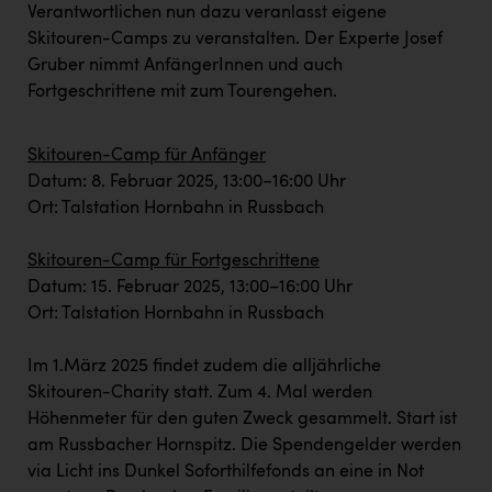
TCL
Verantwortlichen nun dazu veranlasst eigene
Skitouren-Camps zu veranstalten. Der Experte Josef
TGW Logistics
Gruber nimmt AnfängerInnen und auch
TRAILOMAT & Cycling Austria
Fortgeschrittene mit zum Tourengehen.
VERITAS
Skitouren-Camp für Anfänger
Vier Diamanten
Datum: 8. Februar 2025, 13:00–16:00 Uhr
Vorlagenportal
Ort: Talstation Hornbahn in Russbach
Wir besiegen Krebs
Skitouren-Camp für Fortgeschrittene
Datum: 15. Februar 2025, 13:00–16:00 Uhr
Wirtschaftskammer OÖ
Ort: Talstation Hornbahn in Russbach
ZGONC
Im 1.März 2025 findet zudem die alljährliche
ZULuft - Zukunft Luft Austria
Skitouren-Charity statt. Zum 4. Mal werden
z.l.ö.
Höhenmeter für den guten Zweck gesammelt. Start ist
am Russbacher Hornspitz. Die Spendengelder werden
Österreichisches Hebammengremium
via Licht ins Dunkel Soforthilfefonds an eine in Not