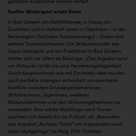
Wirtschaftskammer OÖ Energiehandel
geratene Russbacher Familie verteilt.
Dopgas
Sanfter Wintersport erlebt Boom
In Bad Goisern am Hallstättersee, in Gosau am
kunden basics
Dachstein und in Hallstatt sowie in Obertraun – in der
Ferienregion Dachstein Salzkammergut – finden sich
kontakt
weitere Tourenskistrecken. Die Skitourenrouten wie
Gosau Hornspitz und am Preditstuhl in Bad Goisern
richten sich vor allem an Neulinge.
„Das Angebot rund
um Skitouren ist für uns eine Herzensangelegenheit.
Durch Kooperationen wie mit Dachstein West wurden
auch perfekte Lösungen entwickelt, um eventuelle
Konflikte zwischen GrundeigentümerInnen,
SkifahrerInnen, JägerInnen, weiteren
StakeholderInnen und den SkitourengeherInnen zu
vermeiden. Eine starke Nachfrage nach Touren
zeichnet sich bereits bis ins Frühjahr ab. Besonders
das Angebot „Rumpler Ticket“ am Krippenstein wird
stark nachgefragt“
, so Mag. (FH) Christian