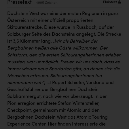
Pressetext
Plaintext
4996 Zeichen
Kärcher
Dachstein West war eine der ersten Regionen in ganz
Karin Liedl
Österreich mit einer offiziell präparierten
KEBA
Skitourenstrecke. Diese wurde in Russbach, auf der
Salzburger Seite des Dachsteins angelegt. Die Strecke
KIWI Kinderwunsch Institut Dr. Loimer
ist 3,6 Kilometer lang.
„Wir als Betreiber der
KLIPP Frisör
Bergbahnen heißen alle Gäste willkommen. Der
Shitstorm, den die ersten SkitourengeherInnen erleben
Kleider Bauer
mussten, war unmöglich. Freuen wir uns doch, dass es
Kremsmüller Anlagenbau GmbH
immer wieder neue Sportarten gibt, an denen sich die
Menschen erfreuen. SkitourengeherInnen tun
Maximarkt
niemandem weh“
, ist Rupert Schiefer, Vorstand und
Oldtimer Raststationen und Motorhotels
Geschäftsführer der Bergbahnen Dachstein
Salzkammergut, nach wie vor überzeugt. In der
Österreichischer Kachelofenverband
Pionierregion errichtete Stefan Wintersteller,
Orlen
Checkpoint, gemeinsam mit Atomic und den
Bergbahnen Dachstein West das Atomic Touring
Passage Linz
Experience Center. Hier finden Interessierte die