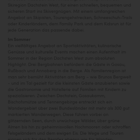
Skiregion Dachstein West, für einen schnellen, bequemen und
sicheren Start ins Skivergnügen. Mit einem umfangreichen
Angebot an Skipisten, Tourengehstrecken, Schneeschuh-Trails
oder Kinderländern, dem Familiy Park und dem Kidsrun ist für
jede Generation das passende dabei.
Im Sommer
Ein vielfältiges Angebot an Sportaktivitäten, kulinarische
Genüsse und kulturelle Events machen einen Aufenthalt im
Sommer in der Region Dachsten West zum absoluten
Highlight. Drei Bergbahnen befördern die Gäste in Gosau,
Rußbach und Annaberg in die Berge. Als Familienregion ist
man sehr bemüht Aktivitäten am Berg – wie Brunos Bergwelt
- und im Tal gezielt für die kleinsten Gäste anzubieten sowie
die Gastronomie und Hotellerie auf Familien mit Kindern zu
spezialisieren. Zwischen Dachstein, Gosaukamm,
Bischofsmütze und Tennengebirge erstreckt sich ein
Wandergebiet über zwei Bundesländer mit mehr als 300 gut
markierten Wanderwegen. Diese führen vorbei an
glitzernden Seen, durch urwüchsige Wälder, über grüne
Almen bis hin zu geheimnisvollen Hochmooren oder schroffen
Felsgeländern und dem ewigen Eis. Die Wege und Touren
eignen sich für den Bergfex ebenso wie für Wander-