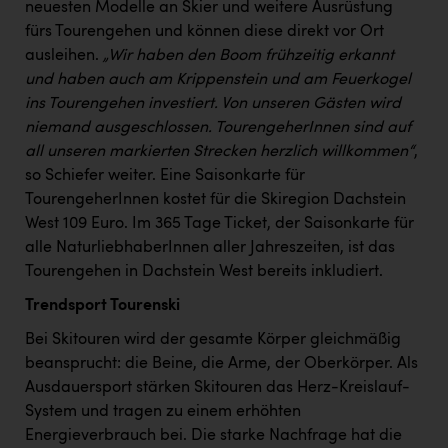
neuesten Modelle an Skier und weitere Ausrüstung
PEZ
fürs Tourengehen und können diese direkt vor Ort
PÜSPÖK
ausleihen.
„Wir haben den Boom frühzeitig erkannt
und haben auch am Krippenstein und am Feuerkogel
REMAX
ins Tourengehen investiert. Von unseren Gästen wird
RE/MAX Welcome
niemand ausgeschlossen. TourengeherInnen sind auf
all unseren markierten Strecken herzlich willkommen“
,
Resch&Frisch
so Schiefer weiter. Eine Saisonkarte für
RUBBLE MASTER
TourengeherInnen kostet für die Skiregion Dachstein
West 109 Euro. Im 365 Tage Ticket, der Saisonkarte für
Ruderclub Wels
alle NaturliebhaberInnen aller Jahreszeiten, ist das
SCRI - Salzburg Cancer Research Institute
Tourengehen in Dachstein West bereits inkludiert.
SCHMACHTL GmbH
Trendsport Tourenski
Bei Skitouren wird der gesamte Körper gleichmäßig
Schwingshandl - automation technology gmbh
beansprucht: die Beine, die Arme, der Oberkörper. Als
Seher + Partner
Ausdauersport stärken Skitouren das Herz-Kreislauf-
System und tragen zu einem erhöhten
Smurfit Westrock Nettingsdorf
Energieverbrauch bei. Die starke Nachfrage hat die