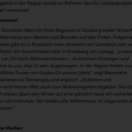
Angebot in der Region wurde im Rahmen des EU-Leaderprojekt
er“ entwickelt.
llkommen!
 Dachstein West mit ihren Regionen in Salzburg bietet Winter
Alternative zum Wedeln und Boarden auf den Pisten. Präparie
ecken gibt es in Russbach unter anderem am Gamsfeld oder 
. Martin am Karalmriedel oder in Annaberg am Losegg.
„Unser
 vor Ort nach Skitourenstrecken – es kommen Einsteiger und
ene zu uns, dies ist sehr ausgewogen. In der Region bieten au
eführte Touren mit Guides für unsere Gäste“
, sagt Alexandra
ästeservice Tennengau und ergänzt:
„Skifahren und
wird immer öfter auch vom Skitourengehen abgelöst. Die G
h diesen Sport den Winter auf eine gänzlich neue Art und erle
r viel intensiver. Wir heißen alle Willkommen, im Gegensatz z
onen.“
die Medien: