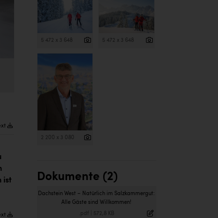
5 472 x 3 648
5 472 x 3 648
ext
2 200 x 3 080
u
n
Dokumente (2)
 ist
Dachstein West – Natürlich im Salzkammergut:
Alle Gäste sind Willkommen!
.pdf
|
572,8 KB
ext