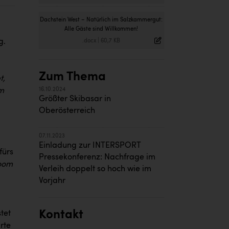
Dachstein West – Natürlich im Salzkammergut:
Alle Gäste sind Willkommen!
g.
.docx
|
60,7 KB
Zum Thema
t,
em
16.10.2024
Größter Skibasar in
Oberösterreich
07.11.2023
Einladung zur INTERSPORT
fürs
Pressekonferenz: Nachfrage im
Boom
Verleih doppelt so hoch wie im
Vorjahr
Kontakt
tet
rte