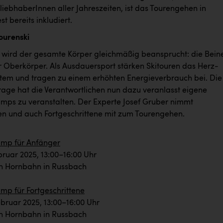
rliebhaberInnen aller Jahreszeiten, ist das Tourengehen in
t bereits inkludiert.
ourenski
n wird der gesamte Körper gleichmäßig beansprucht: die Bein
r Oberkörper. Als Ausdauersport stärken Skitouren das Herz-
stem und tragen zu einem erhöhten Energieverbrauch bei. Die
rage hat die Verantwortlichen nun dazu veranlasst eigene
mps zu veranstalten. Der Experte Josef Gruber nimmt
n und auch Fortgeschrittene mit zum Tourengehen.
amp für Anfänger
bruar 2025, 13:00–16:00 Uhr
ion Hornbahn in Russbach
mp für Fortgeschrittene
ebruar 2025, 13:00–16:00 Uhr
ion Hornbahn in Russbach