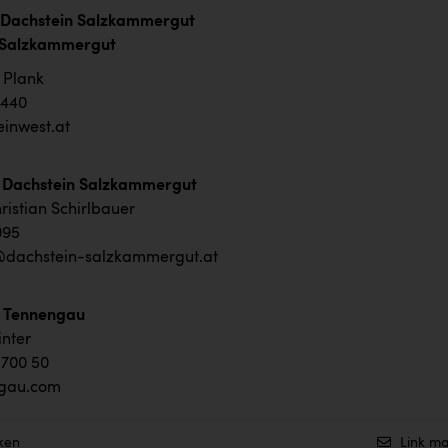
Dachstein Salzkammergut
lich im Salzkammergut
. Bettina Plank
. +43 6242 440
inwest.at
n Dachstein Salzkammergut
ristian Schirlbauer
095
@dachstein-salzkammergut.at
e Tennengau
nter
 700 50
gau.com
ken
Link ma