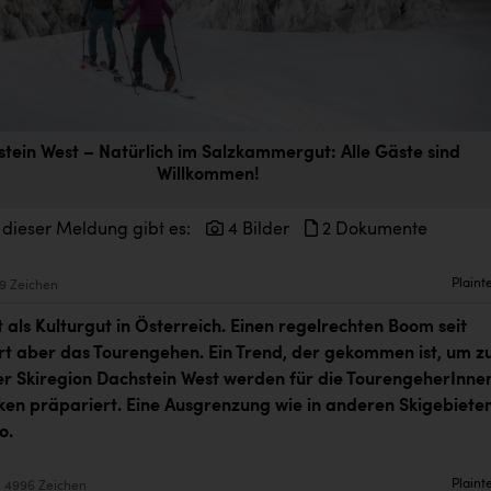
tein West – Natürlich im Salzkammergut: Alle Gäste sind
Willkommen!
 dieser Meldung gibt es:
4 Bilder
2 Dokumente
Plaint
9 Zeichen
t als Kulturgut in Österreich. Einen regelrechten Boom seit
rt aber das Tourengehen. Ein Trend, der gekommen ist, um z
der Skiregion Dachstein West werden für die TourengeherInne
ken präpariert. Eine Ausgrenzung wie in anderen Skigebieten
o.
Plaint
4996 Zeichen