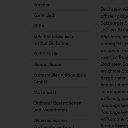
Kärcher
Dachstein We
Karin Liedl
offiziell prä
Salzburger Se
KEBA
„Wir als Bet
KIWI Kinderwunsch
Shitstorm, d
Institut Dr. Loimer
unmöglich. F
an denen sic
KLIPP Frisör
weh“
, ist Ru
Dachstein Sa
Kleider Bauer
errichtete S
Kremsmüller Anlagenbau
Bergbahnen D
GmbH
finden Intere
Tourengehen 
Maximarkt
frühzeitig e
Oldtimer Raststationen
Tourengehen 
und Motorhotels
TourengeherI
willkommen“
Österreichischer
für die Skire
Kachelofenverband