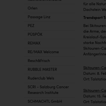
für alle Natu
Orlen
Dachstein Wes
Passage Linz
Trendsport T
Bei Skitoure
PEZ
die Arme, de
PÜSPÖK
Kreislauf-Sy
starke Nachf
REMAX
Skitouren-Ca
RE/MAX Welcome
AnfängerInne
Resch&Frisch
Skitouren-C
RUBBLE MASTER
Datum: 8. Fe
Ruderclub Wels
Ort: Talstat
SCRI - Salzburg Cancer
Skitouren-Ca
Research Institute
Datum: 15. F
SCHMACHTL GmbH
Ort: Talstat