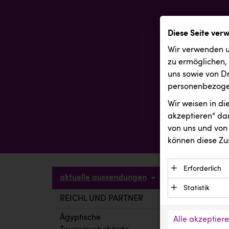
Diese Seite ver
Wir verwenden u
zu ermöglichen,
uns sowie von Dr
personenbezogen
Wir weisen in d
akzeptieren“ dam
von uns und von 
können diese Zu
Erforderlich
aktuelle aussendungen
Essenzielle C
Statistik
Funktion der 
REICHL UND PARTNER
aktuelle a
Statistik Cook
Daten und wer
verstehen, wi
Ägyptische
Alle akzeptier
Anbieter: Eigentü