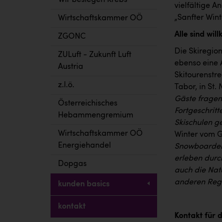
Wir besiegen Krebs
vielfältige 
„Sanfter Wint
Wirtschaftskammer OÖ
Alle sind wi
ZGONC
Die Skiregion
ZULuft - Zukunft Luft
ebenso eine 
Austria
Skitourenstr
z.l.ö.
Tabor, in St
Gäste fragen
Österreichisches
Fortgeschritt
Hebammengremium
Skischulen g
Wirtschaftskammer OÖ
Winter vom G
Energiehandel
Snowboarden 
erleben durc
Dopgas
auch die Natu
anderen Regi
kunden basics
kontakt
Kontakt für 