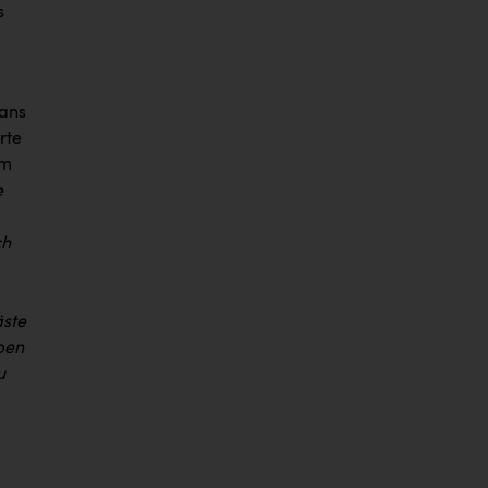
s
fans
rte
am
e
ch
äste
ben
u