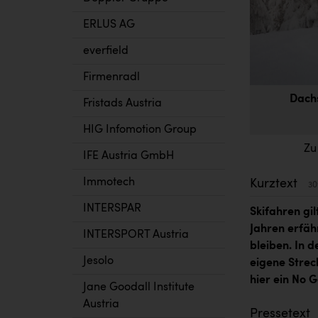
ERLUS AG
everfield
Firmenradl
Dachs
Fristads Austria
HIG Infomotion Group
Zu
IFE Austria GmbH
Immotech
Kurztext
30
INTERSPAR
Skifahren gil
Jahren erfäh
INTERSPORT Austria
bleiben. In 
Jesolo
eigene Strec
hier ein No G
Jane Goodall Institute
Austria
Pressetext