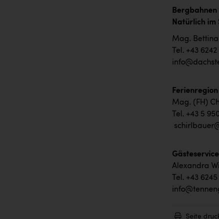
Bergbahnen 
Natür
Mag
Tel
info@dachste
Ferienregio
Mag. (FH) Ch
Tel. +43 5 95
schirlbauer
Gästeservic
Alexandra Wi
Tel. +43 6245
info@tennen
Seite druc