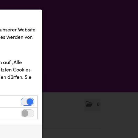
 unserer Website
ies werden von
 auf „Alle
etzten Cookies
en dürfen. Sie
0
einwandfreie
nbezogenen
n uns zu