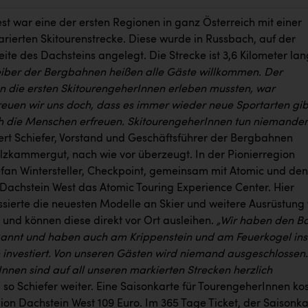
st war eine der ersten Regionen in ganz Österreich mit einer
parierten Skitourenstrecke. Diese wurde in Russbach, auf der
ite des Dachsteins angelegt. Die Strecke ist 3,6 Kilometer lan
reiber der Bergbahnen heißen alle Gäste willkommen. Der
en die ersten SkitourengeherInnen erleben mussten, war
reuen wir uns doch, dass es immer wieder neue Sportarten gib
h die Menschen erfreuen. SkitourengeherInnen tun niemand
pert Schiefer, Vorstand und Geschäftsführer der Bergbahnen
lzkammergut, nach wie vor überzeugt. In der Pionierregion
tefan Wintersteller, Checkpoint, gemeinsam mit Atomic und den
achstein West das Atomic Touring Experience Center. Hier
ssierte die neuesten Modelle an Skier und weitere Ausrüstung 
und können diese direkt vor Ort ausleihen.
„Wir haben den 
rkannt und haben auch am Krippenstein und am Feuerkogel ins
investiert. Von unseren Gästen wird niemand ausgeschlossen.
nnen sind auf all unseren markierten Strecken herzlich
, so Schiefer weiter. Eine Saisonkarte für TourengeherInnen kos
gion Dachstein West 109 Euro. Im 365 Tage Ticket, der Saisonka