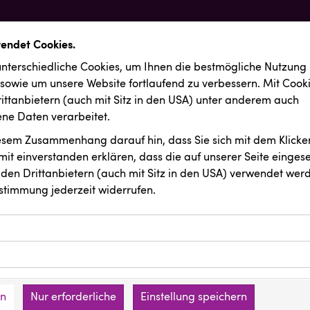
wendet Cookies.
nterschiedliche Cookies, um Ihnen die best­mögliche Nutzung
 sowie um unsere Website fortlaufend zu verbessern. Mit Cook
ittanbietern (auch mit Sitz in den USA) unter anderem auch
e Daten verarbeitet.
iesem Zusammenhang darauf hin, dass Sie sich mit dem Klicken
it ein­ver­standen erklären, dass die auf unserer Seite einges
den Drittanbietern (auch mit Sitz in den USA) verwendet werd
stimmung jederzeit widerrufen.
ookies ermöglichen grundlegende Funktionen und sind für die 
Website erforderlich. Diese Cookies speichern keine persone
ussendungen
ies erfassen Informationen anonym. Diese Informationen helfe
den an keine Dritten übermittelt.
e unsere Besucher unsere Website nutzen.
en
Nur erforderliche
Einstellung speichern
mer der Website (Erstanbieter)