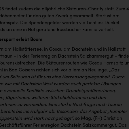
5 findet zudem die alljährliche Skitouren-Charity statt. Zum 4
öhenmeter für den guten Zweck gesammelt. Start ist am
ornspitz. Die Spendengelder werden via Licht ins Dunkel
nds an eine in Not geratene Russbacher Familie verteilt.
ersport erlebt Boom
rn am Hallstättersee, in Gosau am Dachstein und in Hallstatt
rtraun – in der Ferienregion Dachstein Salzkammergut – find
 Tourenskistrecken. Die Skitourenrouten wie Gosau Hornspitz u
l in Bad Goisern richten sich vor allem an Neulinge.
„Das
 um Skitouren ist für uns eine Herzensangelegenheit. Durch
n wie mit Dachstein West wurden auch perfekte Lösungen
um eventuelle Konflikte zwischen GrundeigentümerInnen,
en, JägerInnen, weiteren StakeholderInnen und den
erInnen zu vermeiden. Eine starke Nachfrage nach Touren
 bereits bis ins Frühjahr ab. Besonders das Angebot „Rumpler
rippenstein wird stark nachgefragt“
, so Mag. (FH) Christian
 Geschäftsführer Ferienregion Dachstein Salzkammergut. Das