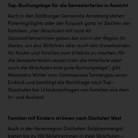
TCL
Top-Buchungslage für die Semesterferien in Aussicht
TGW Logistics
Auch in den Salzburger Gemeinde Annaberg stehen
Pistenhighlights oder der Funpark ganz im Zeichen der
TRAILOMAT & Cycling Austria
Familien.
„Vier Skischulen mit rund 45
VERITAS
SaisonskilehrerInnen geben bei uns in der Region ihr
Bestes, um das Skifahren aber auch das Snowboarden
Vier Diamanten
für Kinder und Familien zum Erlebnis zu machen. Für
Vorlagenportal
die Semesterferien verzeichnen die Hotellerie aber
auch die Skischulen eine gute Buchungslage“
, gibt
Wir besiegen Krebs
Alexandra Winter vom Gästeservice Tennengau einen
Wirtschaftskammer OÖ
Einblick und bestätigt die Nachfrage nach Top-
Skischulen bei Urlaubsanfragen von Familien aus dem
ZGONC
In- und Ausland.
ZULuft - Zukunft Luft Austria
z.l.ö.
Familien mit Kindern strömen nach Dachsten West
Österreichisches Hebammengremium
Auch in der Ferienregion Dachstein Salzkammergut
bieten bis zu 100 SkilehrerInnen in zwei Skischulen –