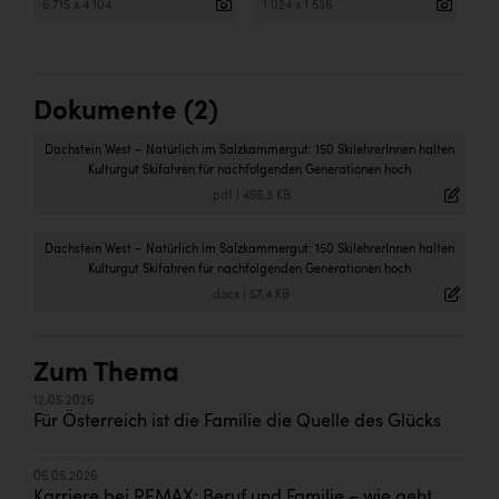
6 715 x 4 104
1 024 x 1 536
Dokumente (2)
Dachstein West – Natürlich im Salzkammergut: 150 SkilehrerInnen halten
Kulturgut Skifahren für nachfolgenden Generationen hoch
.pdf
|
465,3 KB
Dachstein West – Natürlich im Salzkammergut: 150 SkilehrerInnen halten
Kulturgut Skifahren für nachfolgenden Generationen hoch
.docx
|
57,4 KB
Zum Thema
12.05.2026
Für Österreich ist die Familie die Quelle des Glücks
06.05.2026
Karriere bei REMAX: Beruf und Familie – wie geht