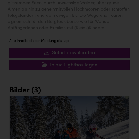
glitzernden Seen, durch urwüchsige Wälder, über grüne
Almen bis hin zu geheimnisvollen Hochmooren oder schroffen
Felsgeländern und dem ewigen Eis. Die Wege und Touren
eignen sich für den Bergfex ebenso wie für Wander-
AnfängerInnen oder Familien mit (Klein-)Kindern.
Alle Inhalte dieser Meldung als .zip:
Sofort downloaden
In die Lightbox legen
Bilder (3)