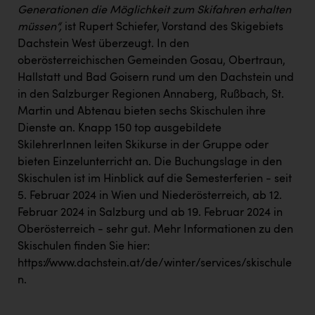
PEZ
Generationen die Möglichkeit zum Skifahren erhalten
müssen“,
ist Rupert Schiefer, Vorstand des Skigebiets
PÜSPÖK
Dachstein West überzeugt. In den
REMAX
oberösterreichischen Gemeinden Gosau, Obertraun,
Hallstatt und Bad Goisern rund um den Dachstein und
RE/MAX Welcome
in den Salzburger Regionen Annaberg, Rußbach, St.
Resch&Frisch
Martin und Abtenau bieten sechs Skischulen ihre
Dienste an. Knapp 150 top ausgebildete
RUBBLE MASTER
SkilehrerInnen leiten Skikurse in der Gruppe oder
Ruderclub Wels
bieten Einzelunterricht an. Die Buchungslage in den
Skischulen ist im Hinblick auf die Semesterferien - seit
SCRI - Salzburg Cancer Research Institute
5. Februar 2024 in Wien und Niederösterreich, ab 12.
Februar 2024 in Salzburg und ab 19. Februar 2024 in
SCHMACHTL GmbH
Oberösterreich - sehr gut. Mehr Informationen zu den
Schwingshandl - automation technology gmbh
Skischulen finden Sie hier:
https://www.dachstein.at/de/winter/services/skischule
Seher + Partner
n
.
Smurfit Westrock Nettingsdorf