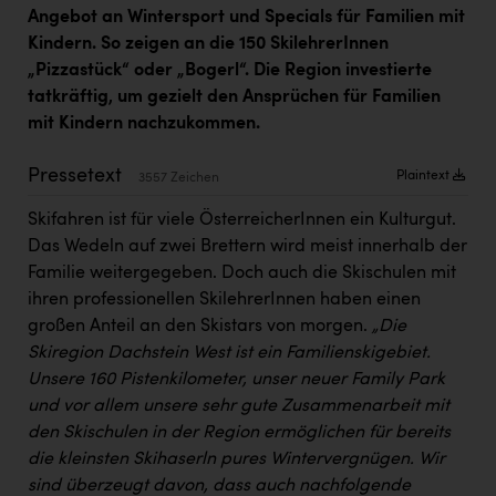
Kärcher
Angebot an Wintersport und Specials für Familien mit
Kindern. So zeigen an die 150 SkilehrerInnen
Karin Liedl
„Pizzastück“ oder „Bogerl“. Die Region investierte
KEBA
tatkräftig, um gezielt den Ansprüchen für Familien
mit Kindern nachzukommen.
KIWI Kinderwunsch Institut Dr. Loimer
Pressetext
KLIPP Frisör
Plaintext
3557 Zeichen
Kleider Bauer
Skifahren ist für viele ÖsterreicherInnen ein Kulturgut.
Das Wedeln auf zwei Brettern wird meist innerhalb der
Kremsmüller Anlagenbau GmbH
Familie weitergegeben. Doch auch die Skischulen mit
ihren professionellen SkilehrerInnen haben einen
Maximarkt
großen Anteil an den Skistars von morgen.
„Die
Oldtimer Raststationen und Motorhotels
Skiregion Dachstein West ist ein Familienskigebiet.
Unsere 160 Pistenkilometer, unser neuer Family Park
Österreichischer Kachelofenverband
und vor allem unsere sehr gute Zusammenarbeit mit
Orlen
den Skischulen in der Region ermöglichen für bereits
die kleinsten Skihaserln pures Wintervergnügen. Wir
Passage Linz
sind überzeugt davon, dass auch nachfolgende