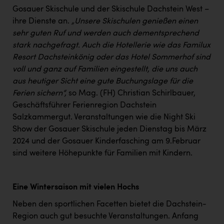
Wirtschaftskammer OÖ Energiehandel
Gosauer Skischule und der Skischule Dachstein West –
Dopgas
ihre Dienste an.
„Unsere Skischulen genießen einen
sehr guten Ruf und werden auch dementsprechend
kunden basics
stark nachgefragt. Auch die Hotellerie wie das Familux
Resort Dachsteinkönig oder das Hotel Sommerhof sind
kontakt
voll und ganz auf Familien eingestellt, die uns auch
aus heutiger Sicht eine gute Buchungslage für die
Ferien sichern“,
so Mag. (FH) Christian Schirlbauer,
Geschäftsführer Ferienregion Dachstein
Salzkammergut. Veranstaltungen wie die Night Ski
Show der Gosauer Skischule jeden Dienstag bis März
2024 und der Gosauer Kinderfasching am 9.Februar
sind weitere Höhepunkte für Familien mit Kindern.
Eine Wintersaison mit vielen Hochs
Neben den sportlichen Facetten bietet die Dachstein-
Region auch gut besuchte Veranstaltungen. Anfang