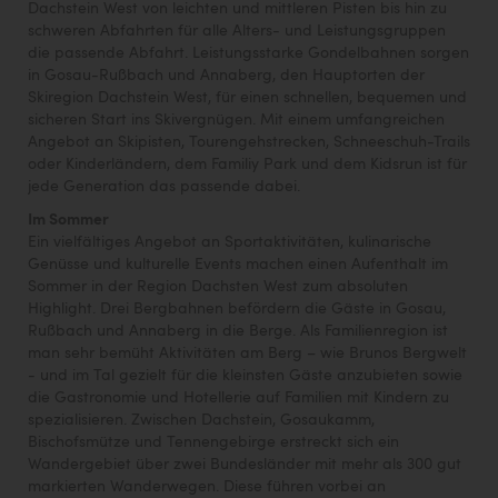
Dachstein West von leichten und mittleren Pisten bis hin zu
schweren Abfahrten für alle Alters- und Leistungsgruppen
die passende Abfahrt. Leistungsstarke Gondelbahnen sorgen
in Gosau-Rußbach und Annaberg, den Hauptorten der
Skiregion Dachstein West, für einen schnellen, bequemen und
sicheren Start ins Skivergnügen. Mit einem umfangreichen
Angebot an Skipisten, Tourengehstrecken, Schneeschuh-Trails
oder Kinderländern, dem Familiy Park und dem Kidsrun ist für
jede Generation das passende dabei.
Im Sommer
Ein vielfältiges Angebot an Sportaktivitäten, kulinarische
Genüsse und kulturelle Events machen einen Aufenthalt im
Sommer in der Region Dachsten West zum absoluten
Highlight. Drei Bergbahnen befördern die Gäste in Gosau,
Rußbach und Annaberg in die Berge. Als Familienregion ist
man sehr bemüht Aktivitäten am Berg – wie Brunos Bergwelt
- und im Tal gezielt für die kleinsten Gäste anzubieten sowie
die Gastronomie und Hotellerie auf Familien mit Kindern zu
spezialisieren. Zwischen Dachstein, Gosaukamm,
Bischofsmütze und Tennengebirge erstreckt sich ein
Wandergebiet über zwei Bundesländer mit mehr als 300 gut
markierten Wanderwegen. Diese führen vorbei an