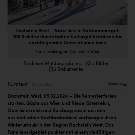
Doppler Gruppe
ERLUS AG
everfield
Dachstein West – Natürlich im Salzkammergut:
150 SkilehrerInnen halten Kulturgut Skifahren für
Firmenradl
nachfolgenden Generationen hoch
Fristads Austria
Familienskiregion Dachstein West
HIG Infomotion Group
Zu dieser Meldung gibt es:
3 Bilder
2 Dokumente
IFE Austria GmbH
Immotech
Kurztext
Plaintext
502 Zeichen
INTERSPAR
Dachstein West, 05.02.2024
– Die Semesterferien
starten. Gäste aus Wien und Niederösterreich,
INTERSPORT Austria
Oberösterreich und Salzburg sowie aus den
Jesolo
ausländischen Nachbarländern verbringen ihren
Winterurlaub in der Region Dachstein West. Das
Jane Goodall Institute Austria
Familienskigebiet punktet mit einem vielfältigen