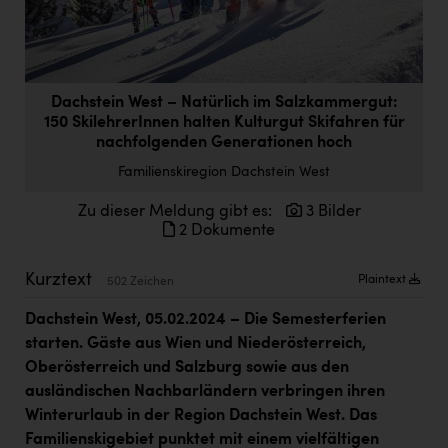
Doppler Gruppe
ERLUS AG
everfield
Dachstein West – Natürlich im Salzkammergut:
150 SkilehrerInnen halten Kulturgut Skifahren für
Firmenradl
nachfolgenden Generationen hoch
Fristads Austria
Familienskiregion Dachstein West
HIG Infomotion Group
Zu dieser Meldung gibt es:
3 Bilder
2 Dokumente
IFE Austria GmbH
Immotech
Kurztext
Plaintext
502 Zeichen
INTERSPAR
Dachstein West, 05.02.2024
– Die Semesterferien
starten. Gäste aus Wien und Niederösterreich,
INTERSPORT Austria
Oberösterreich und Salzburg sowie aus den
Jesolo
ausländischen Nachbarländern verbringen ihren
Winterurlaub in der Region Dachstein West. Das
Jane Goodall Institute Austria
Familienskigebiet punktet mit einem vielfältigen