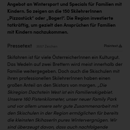
Kärcher
Angebot an Wintersport und Specials für Familien mit
Kindern. So zeigen an die 150 SkilehrerInnen
Karin Liedl
„Pizzastück“ oder „Bogerl“. Die Region investierte
KEBA
tatkräftig, um gezielt den Ansprüchen für Familien
mit Kindern nachzukommen.
KIWI Kinderwunsch Institut Dr. Loimer
Pressetext
KLIPP Frisör
Plaintext
3557 Zeichen
Kleider Bauer
Skifahren ist für viele ÖsterreicherInnen ein Kulturgut.
Das Wedeln auf zwei Brettern wird meist innerhalb der
Kremsmüller Anlagenbau GmbH
Familie weitergegeben. Doch auch die Skischulen mit
ihren professionellen SkilehrerInnen haben einen
Maximarkt
großen Anteil an den Skistars von morgen.
„Die
Oldtimer Raststationen und Motorhotels
Skiregion Dachstein West ist ein Familienskigebiet.
Unsere 160 Pistenkilometer, unser neuer Family Park
Österreichischer Kachelofenverband
und vor allem unsere sehr gute Zusammenarbeit mit
Orlen
den Skischulen in der Region ermöglichen für bereits
die kleinsten Skihaserln pures Wintervergnügen. Wir
Passage Linz
sind überzeugt davon, dass auch nachfolgende