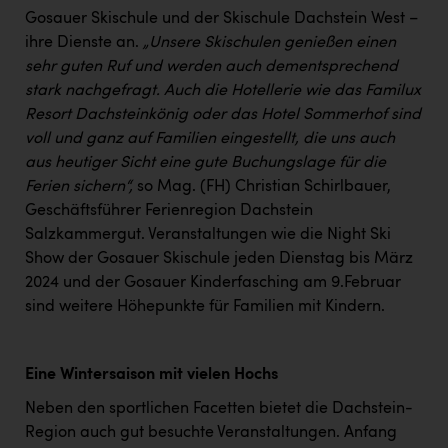
Wirtschaftskammer OÖ Energiehandel
Gosauer Skischule und der Skischule Dachstein West –
Dopgas
ihre Dienste an.
„Unsere Skischulen genießen einen
sehr guten Ruf und werden auch dementsprechend
kunden basics
stark nachgefragt. Auch die Hotellerie wie das Familux
Resort Dachsteinkönig oder das Hotel Sommerhof sind
kontakt
voll und ganz auf Familien eingestellt, die uns auch
aus heutiger Sicht eine gute Buchungslage für die
Ferien sichern“,
so Mag. (FH) Christian Schirlbauer,
Geschäftsführer Ferienregion Dachstein
Salzkammergut. Veranstaltungen wie die Night Ski
Show der Gosauer Skischule jeden Dienstag bis März
2024 und der Gosauer Kinderfasching am 9.Februar
sind weitere Höhepunkte für Familien mit Kindern.
Eine Wintersaison mit vielen Hochs
Neben den sportlichen Facetten bietet die Dachstein-
Region auch gut besuchte Veranstaltungen. Anfang