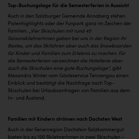
TCL
Top-Buchungslage für die Semesterferien in Aussicht
TGW Logistics
Auch in den Salzburger Gemeinde Annaberg stehen
Pistenhighlights oder der Funpark ganz im Zeichen der
TRAILOMAT & Cycling Austria
Familien.
„Vier Skischulen mit rund 45
VERITAS
SaisonskilehrerInnen geben bei uns in der Region ihr
Bestes, um das Skifahren aber auch das Snowboarden
Vier Diamanten
für Kinder und Familien zum Erlebnis zu machen. Für
Vorlagenportal
die Semesterferien verzeichnen die Hotellerie aber
auch die Skischulen eine gute Buchungslage“
, gibt
Wir besiegen Krebs
Alexandra Winter vom Gästeservice Tennengau einen
Wirtschaftskammer OÖ
Einblick und bestätigt die Nachfrage nach Top-
Skischulen bei Urlaubsanfragen von Familien aus dem
ZGONC
In- und Ausland.
ZULuft - Zukunft Luft Austria
z.l.ö.
Familien mit Kindern strömen nach Dachsten West
Österreichisches Hebammengremium
Auch in der Ferienregion Dachstein Salzkammergut
bieten bis zu 100 SkilehrerInnen in zwei Skischulen –