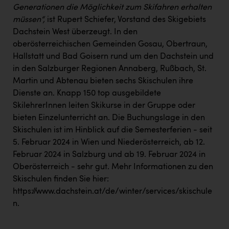
PEZ
Generationen die Möglichkeit zum Skifahren erhalten
müssen“,
ist Rupert Schiefer, Vorstand des Skigebiets
PÜSPÖK
Dachstein West überzeugt. In den
REMAX
oberösterreichischen Gemeinden Gosau, Obertraun,
Hallstatt und Bad Goisern rund um den Dachstein und
RE/MAX Welcome
in den Salzburger Regionen Annaberg, Rußbach, St.
Resch&Frisch
Martin und Abtenau bieten sechs Skischulen ihre
Dienste an. Knapp 150 top ausgebildete
RUBBLE MASTER
SkilehrerInnen leiten Skikurse in der Gruppe oder
Ruderclub Wels
bieten Einzelunterricht an. Die Buchungslage in den
Skischulen ist im Hinblick auf die Semesterferien - seit
SCRI - Salzburg Cancer Research Institute
5. Februar 2024 in Wien und Niederösterreich, ab 12.
Februar 2024 in Salzburg und ab 19. Februar 2024 in
SCHMACHTL GmbH
Oberösterreich - sehr gut. Mehr Informationen zu den
Schwingshandl - automation technology gmbh
Skischulen finden Sie hier:
https://www.dachstein.at/de/winter/services/skischule
Seher + Partner
n
.
Smurfit Westrock Nettingsdorf