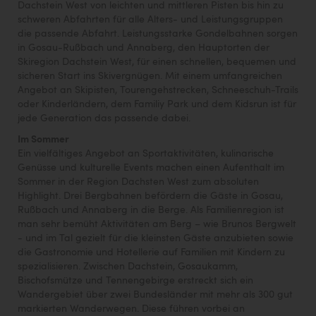
Dachstein West von leichten und mittleren Pisten bis hin zu
schweren Abfahrten für alle Alters- und Leistungsgruppen
die passende Abfahrt. Leistungsstarke Gondelbahnen sorgen
in Gosau-Rußbach und Annaberg, den Hauptorten der
Skiregion Dachstein West, für einen schnellen, bequemen und
sicheren Start ins Skivergnügen. Mit einem umfangreichen
Angebot an Skipisten, Tourengehstrecken, Schneeschuh-Trails
oder Kinderländern, dem Familiy Park und dem Kidsrun ist für
jede Generation das passende dabei.
Im Sommer
Ein vielfältiges Angebot an Sportaktivitäten, kulinarische
Genüsse und kulturelle Events machen einen Aufenthalt im
Sommer in der Region Dachsten West zum absoluten
Highlight. Drei Bergbahnen befördern die Gäste in Gosau,
Rußbach und Annaberg in die Berge. Als Familienregion ist
man sehr bemüht Aktivitäten am Berg – wie Brunos Bergwelt
- und im Tal gezielt für die kleinsten Gäste anzubieten sowie
die Gastronomie und Hotellerie auf Familien mit Kindern zu
spezialisieren. Zwischen Dachstein, Gosaukamm,
Bischofsmütze und Tennengebirge erstreckt sich ein
Wandergebiet über zwei Bundesländer mit mehr als 300 gut
markierten Wanderwegen. Diese führen vorbei an