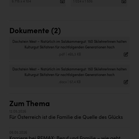
6 715 x 4 104
1 024 x 1 536
Dokumente (2)
Dachstein West – Natürlich im Salzkammergut: 150 SkilehrerInnen halten
Kulturgut Skifahren für nachfolgenden Generationen hoch
.pdf
|
465,3 KB
Dachstein West – Natürlich im Salzkammergut: 150 SkilehrerInnen halten
Kulturgut Skifahren für nachfolgenden Generationen hoch
.docx
|
57,4 KB
Zum Thema
12.05.2026
Für Österreich ist die Familie die Quelle des Glücks
06.05.2026
Karriere bei REMAX: Beruf und Familie – wie geht