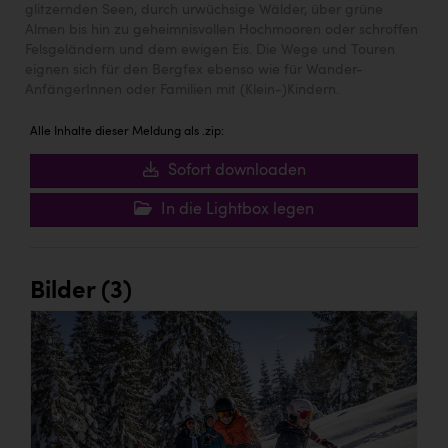
glitzernden Seen, durch urwüchsige Wälder, über grüne
Almen bis hin zu geheimnisvollen Hochmooren oder schroffen
Felsgeländern und dem ewigen Eis. Die Wege und Touren
eignen sich für den Bergfex ebenso wie für Wander-
AnfängerInnen oder Familien mit (Klein-)Kindern.
Alle Inhalte dieser Meldung als .zip:
Sofort downloaden
In die Lightbox legen
Bilder (3)