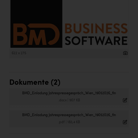
Wirtschaftskammer OÖ Energiehandel
Dopgas
kunden basics
kontakt
622 x 275
Dokumente (2)
BMD_Einladung Jahrespressegespräch_Wien_19052026_fin
.docx
|
907 KB
BMD_Einladung Jahrespressegespräch_Wien_19052026_fin
.pdf
|
183,4 KB