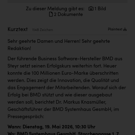
Doppler Gruppe
Zu dieser Meldung gibt es:
1 Bild
2 Dokumente
ERLUS AG
everfield
Kurztext
Plaintext
1148 Zeichen
Firmenradl
Sehr geehrte Damen und Herren! Sehr geehrte
Redaktion!
Fristads Austria
Der führende Business Software-Hersteller BMD aus
HIG Infomotion Group
Steyr setzt seinen Erfolgskurs weiterhin fort. Heuer
IFE Austria GmbH
konnte die 100 Millionen Euro-Marke überschritten
werden. Dies zeigt die Innovation, die Qualität und
Immotech
das Engagement der Mitarbeitenden. Worauf sich der
INTERSPAR
Erfolg bei BMD stützt und wie dieser ausgebaut
werden soll, berichtet Dr. Markus Knasmüller,
INTERSPORT Austria
Geschäftsführer der BMD Systemhaus GesmbH, im
Jesolo
Pressegespräch:
Wann: Dienstag, 19. Mai 2026, 10:30 Uhr
Jane Goodall Institute Austria
Wo: BMD Systemhaus GesmbH, Storchengasse 1, 7.