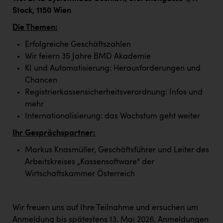
Kärcher
Stock, 1150 Wien
Karin Liedl
Die Themen:
KEBA
Erfolgreiche Geschäftszahlen
Wir feiern 35 Jahre BMD Akademie
KIWI Kinderwunsch Institut Dr. Loimer
KI und Automatisierung: Herausforderungen und
KLIPP Frisör
Chancen
Registrierkassensicherheitsverordnung: Infos und
Kleider Bauer
mehr
Internationalisierung: das Wachstum geht weiter
Kremsmüller Anlagenbau GmbH
Ihr Gesprächspartner:
Maximarkt
Markus Knasmüller, Geschäftsführer und Leiter des
Oldtimer Raststationen und Motorhotels
Arbeitskreises „Kassensoftware“ der
Österreichischer Kachelofenverband
Wirtschaftskammer Österreich
Orlen
Wir freuen uns auf Ihre Teilnahme und ersuchen um
Passage Linz
Anmeldung bis spätestens 13. Mai 2026. Anmeldungen