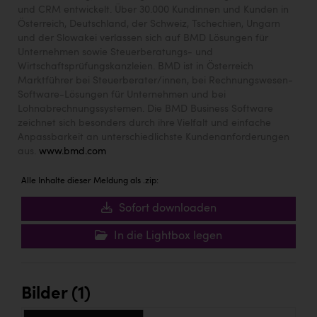
TCL
und CRM entwickelt. Über 30.000 Kundinnen und Kunden in
Österreich, Deutschland, der Schweiz, Tschechien, Ungarn
TGW Logistics
und der Slowakei verlassen sich auf BMD Lösungen für
Unternehmen sowie Steuerberatungs- und
TRAILOMAT & Cycling Austria
Wirtschaftsprüfungskanzleien. BMD ist in Österreich
Marktführer bei Steuerberater/innen, bei Rechnungswesen-
VERITAS
Software-Lösungen für Unternehmen und bei
Vier Diamanten
Lohnabrechnungssystemen. Die BMD Business Software
zeichnet sich besonders durch ihre Vielfalt und einfache
Vorlagenportal
Anpassbarkeit an unterschiedlichste Kundenanforderungen
aus.
www.bmd.com
Wir besiegen Krebs
Alle Inhalte dieser Meldung als .zip:
Wirtschaftskammer OÖ
Sofort downloaden
ZGONC
In die Lightbox legen
ZULuft - Zukunft Luft Austria
z.l.ö.
Österreichisches Hebammengremium
Bilder (1)