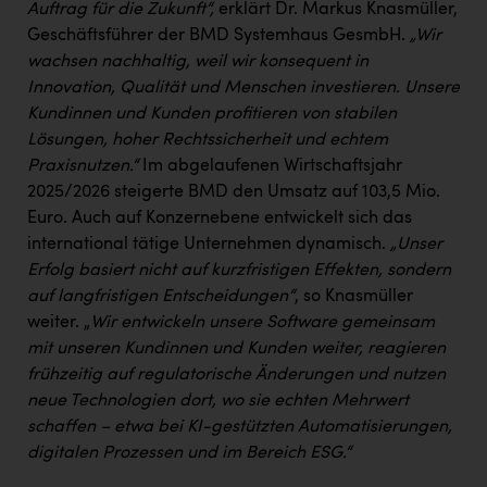
Auftrag für die Zukunft“,
erklärt Dr. Markus Knasmüller,
Kärcher
Geschäftsführer der BMD Systemhaus GesmbH.
„Wir
Karin Liedl
wachsen nachhaltig, weil wir konsequent in
Innovation, Qualität und Menschen investieren. Unsere
KEBA
Kundinnen und Kunden profitieren von stabilen
KIWI Kinderwunsch Institut Dr. Loimer
Lösungen, hoher Rechtssicherheit und echtem
Praxisnutzen.“
Im abgelaufenen Wirtschaftsjahr
KLIPP Frisör
2025/2026 steigerte BMD den Umsatz auf 103,5 Mio.
Kleider Bauer
Euro. Auch auf Konzernebene entwickelt sich das
international tätige Unternehmen dynamisch.
„Unser
Kremsmüller Anlagenbau GmbH
Erfolg basiert nicht auf kurzfristigen Effekten, sondern
Maximarkt
auf langfristigen Entscheidungen“
, so Knasmüller
weiter. „
Wir entwickeln unsere Software gemeinsam
Oldtimer Raststationen und Motorhotels
mit unseren Kundinnen und Kunden weiter, reagieren
frühzeitig auf regulatorische Änderungen und nutzen
Österreichischer Kachelofenverband
neue Technologien dort, wo sie echten Mehrwert
Orlen
schaffen – etwa bei KI-gestützten Automatisierungen,
digitalen Prozessen und im Bereich ESG.“
Passage Linz