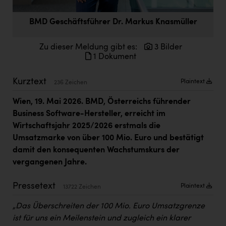
Doppler Gruppe
BMD Geschäftsführer Dr. Markus Knasmüller
ERLUS AG
everfield
Zu dieser Meldung gibt es:
3 Bilder
1 Dokument
Firmenradl
Kurztext
Plaintext
Fristads Austria
236 Zeichen
Wien, 19. Mai 2026. BMD, Österreichs führender
HIG Infomotion Group
Business Software-Hersteller, erreicht im
IFE Austria GmbH
Wirtschaftsjahr 2025/2026 erstmals die
Umsatzmarke von über 100 Mio. Euro und bestätigt
Immotech
damit den konsequenten Wachstumskurs der
INTERSPAR
vergangenen Jahre.
INTERSPORT Austria
Pressetext
Plaintext
13722 Zeichen
Jesolo
„Das Überschreiten der 100 Mio. Euro Umsatzgrenze
Jane Goodall Institute Austria
ist für uns ein Meilenstein und zugleich ein klarer