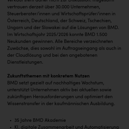
Verkauf steht daher nicht zur Diskussion. Insgesamt
TCL
vertrauen derzeit über 30.000 Unternehmen,
TGW Logistics
Steuerberater/innen und Wirtschaftsprüfer/innen in
Österreich, Deutschland, der Schweiz, Tschechien,
TRAILOMAT & Cycling Austria
Ungarn und der Slowakei auf die Lösungen von BMD.
VERITAS
Im Wirtschaftsjahr 2025/2026 konnte BMD 1.500
Neukunden gewinnen. Alle Bereiche verzeichneten
Vier Diamanten
Zuwächse, dies sowohl im Auftragseingang als auch in
Vorlagenportal
der Cloudlösung und bei den angebotenen
Dienstleistungen.
Wir besiegen Krebs
Wirtschaftskammer OÖ
Zukunftsthemen mit konkretem Nutzen
BMD setzt gezielt auf nachhaltiges Wachstum,
ZGONC
unterstützt Unternehmen aktiv bei aktuellen sowie
zukünftigen Herausforderungen und optimiert den
ZULuft - Zukunft Luft Austria
Wissenstransfer in der kaufmännischen Ausbildung.
z.l.ö.
Österreichisches Hebammengremium
35 Jahre BMD Akademie
KI, digitale Zusammenarbeit und Automatisierung