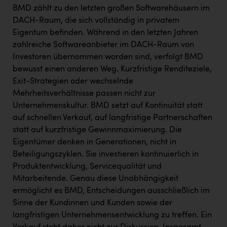
PEZ
BMD zählt zu den letzten großen Softwarehäusern im
DACH-Raum, die sich vollständig in privatem
PÜSPÖK
Eigentum befinden. Während in den letzten Jahren
REMAX
zahlreiche Softwareanbieter im DACH-Raum von
Investoren übernommen worden sind, verfolgt BMD
RE/MAX Welcome
bewusst einen anderen Weg. Kurzfristige Renditeziele,
Resch&Frisch
Exit-Strategien oder wechselnde
Mehrheitsverhältnisse passen nicht zur
RUBBLE MASTER
Unternehmenskultur. BMD setzt auf Kontinuität statt
Ruderclub Wels
auf schnellen Verkauf, auf langfristige Partnerschaften
statt auf kurzfristige Gewinnmaximierung. Die
SCRI - Salzburg Cancer Research Institute
Eigentümer denken in Generationen, nicht in
Beteiligungszyklen. Sie investieren kontinuierlich in
SCHMACHTL GmbH
Produktentwicklung, Servicequalität und
Schwingshandl - automation technology gmbh
Mitarbeitende. Genau diese Unabhängigkeit
ermöglicht es BMD, Entscheidungen ausschließlich im
Seher + Partner
Sinne der Kundinnen und Kunden sowie der
Smurfit Westrock Nettingsdorf
langfristigen Unternehmensentwicklung zu treffen. Ein