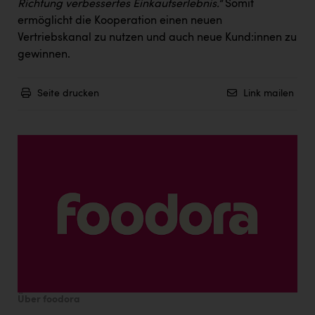
Wirtschaftskammer OÖ Energiehandel
Richtung verbessertes Einkaufserlebnis.“
Somit
ermöglicht die Kooperation einen neuen
Dopgas
Vertriebskanal zu nutzen und auch neue Kund:innen zu
gewinnen.
kunden basics
kontakt
Seite drucken
Link mailen
Über foodora