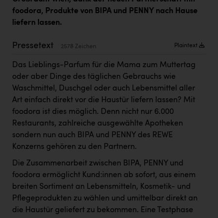
Kärcher
foodora, Produkte von BIPA und PENNY nach Hause
liefern lassen.
Karin Liedl
KEBA
Pressetext
Plaintext
2578 Zeichen
KIWI Kinderwunsch Institut Dr. Loimer
Das Lieblings-Parfum für die Mama zum Muttertag
oder aber Dinge des täglichen Gebrauchs wie
KLIPP Frisör
Waschmittel, Duschgel oder auch Lebensmittel aller
Kleider Bauer
Art einfach direkt vor die Haustür liefern lassen? Mit
foodora ist dies möglich. Denn nicht nur 6.000
Kremsmüller Anlagenbau GmbH
Restaurants, zahlreiche ausgewählte Apotheken
Maximarkt
sondern nun auch BIPA und PENNY des REWE
Konzerns gehören zu den Partnern.
Oldtimer Raststationen und Motorhotels
Die Zusammenarbeit zwischen BIPA, PENNY und
Österreichischer Kachelofenverband
foodora ermöglicht Kund:innen ab sofort, aus einem
Orlen
breiten Sortiment an Lebensmitteln, Kosmetik- und
Pflegeprodukten zu wählen und umittelbar direkt an
Passage Linz
die Haustür geliefert zu bekommen. Eine Testphase