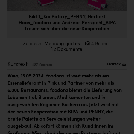
Doppler Gruppe
ERLUS AG
Bild 1_Kai Pataky_PENNY, Herbert
Haas_foodora und Andreas Persigehl_BIPA
everfield
freuen sich über die neue Kooperation
Firmenradl
Zu dieser Meldung gibt es:
4 Bilder
Fristads Austria
2 Dokumente
HIG Infomotion Group
Kurztext
Plaintext
487 Zeichen
IFE Austria GmbH
Wien, 13.05.2024. foodora ist weit mehr als ein
Immotech
Essenslieferant in Pink und Partner von mehr als
6.000 Restaurants. foodora bietet die Lieferung von
INTERSPAR
Lebensmittel, Blumen, Medikamenten und in
INTERSPORT Austria
ausgewählten Regionen Büchern an. Jetzt wird mit
der neuen Kooperation mit BIPA und PENNY, die
Jesolo
breite Palette an Serviceleistungen weiter
ausgebaut. Ab sofort können sich Kund:innen im
Jane Goodall Institute Austria
Großraum Wien, dank der neuen Partnerschaft mit