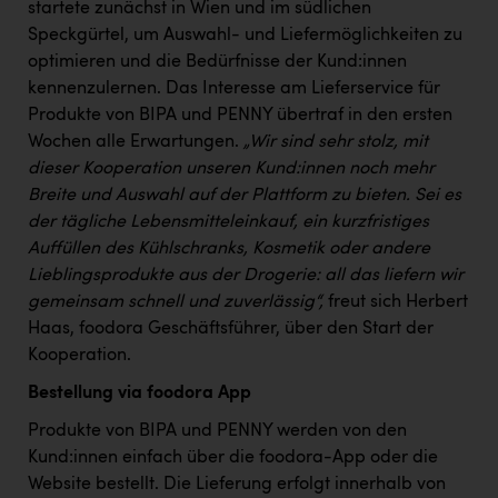
startete zunächst in Wien und im südlichen
PEZ
Speckgürtel, um Auswahl- und Liefermöglichkeiten zu
PÜSPÖK
optimieren und die Bedürfnisse der Kund:innen
kennenzulernen. Das Interesse am Lieferservice für
REMAX
Produkte von BIPA und PENNY übertraf in den ersten
RE/MAX Welcome
Wochen alle Erwartungen.
„Wir sind sehr stolz, mit
dieser Kooperation unseren Kund:innen noch mehr
Resch&Frisch
Breite und Auswahl auf der Plattform zu bieten. Sei es
RUBBLE MASTER
der tägliche Lebensmitteleinkauf, ein kurzfristiges
Auffüllen des Kühlschranks, Kosmetik oder andere
Ruderclub Wels
Lieblingsprodukte aus der Drogerie: all das liefern wir
SCRI - Salzburg Cancer Research Institute
gemeinsam schnell und zuverlässig“,
freut sich Herbert
Haas, foodora Geschäftsführer, über den Start der
SCHMACHTL GmbH
Kooperation.
Schwingshandl - automation technology gmbh
Bestellung via foodora App
Seher + Partner
Produkte von BIPA und PENNY werden von den
Kund:innen einfach über die foodora-App oder die
Smurfit Westrock Nettingsdorf
Website bestellt. Die Lieferung erfolgt innerhalb von