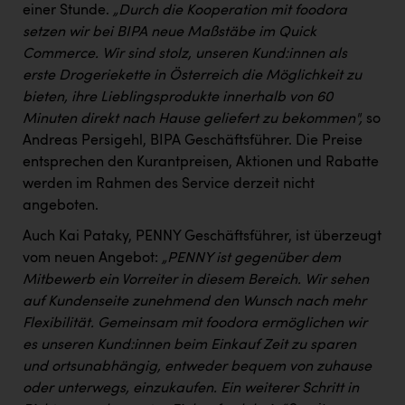
TCL
einer Stunde.
„Durch die Kooperation mit foodora
setzen wir bei BIPA neue Maßstäbe im Quick
TGW Logistics
Commerce. Wir sind stolz, unseren Kund:innen als
TRAILOMAT & Cycling Austria
erste Drogeriekette in Österreich die Möglichkeit zu
bieten, ihre Lieblingsprodukte innerhalb von 60
VERITAS
Minuten direkt nach Hause geliefert zu bekommen",
so
Vier Diamanten
Andreas Persigehl, BIPA Geschäftsführer. Die Preise
entsprechen den Kurantpreisen, Aktionen und Rabatte
Vorlagenportal
werden im Rahmen des Service derzeit nicht
Wir besiegen Krebs
angeboten.
Auch Kai Pataky, PENNY Geschäftsführer, ist überzeugt
Wirtschaftskammer OÖ
vom neuen Angebot:
„PENNY ist gegenüber dem
ZGONC
Mitbewerb ein Vorreiter in diesem Bereich. Wir sehen
auf Kundenseite zunehmend den Wunsch nach mehr
ZULuft - Zukunft Luft Austria
Flexibilität. Gemeinsam mit foodora ermöglichen wir
z.l.ö.
es unseren Kund:innen beim Einkauf Zeit zu sparen
und ortsunabhängig, entweder bequem von zuhause
Österreichisches Hebammengremium
oder unterwegs, einzukaufen. Ein weiterer Schritt in