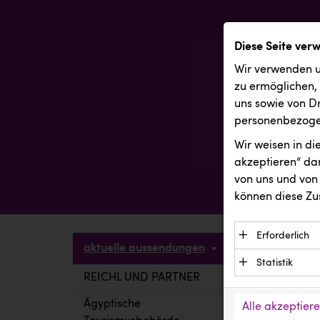
Diese Seite ver
Wir verwenden u
zu ermöglichen,
uns sowie von Dr
personenbezogen
Wir weisen in d
akzeptieren“ dam
von uns und von 
können diese Zu
Erforderlich
aktuelle aussendungen
Essenzielle C
Statistik
Funktion der 
REICHL UND PARTNER
aktuelle a
Statistik Cook
Daten und wer
verstehen, wi
Ägyptische
Alle akzeptier
Anbieter: Eigentü