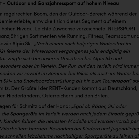
t - Outdoor und Ganzjahressport auf hohem Niveau
 regelrechten Boom, den der Outdoor-Bereich während der
mie erlebte, entwickelt sich dieses Segment auf einem
ch hohen Niveau. Leichte Zuwächse verzeichnete INTERSPORT
ganzjährigen Sortimenten wie Running, Fitness, Teamsport un
owie Alpin Ski.
„Nach einem noch holprigen Winterstart im
1 feierte der Wintersport vergangenes Jahr endgültig ein
s zeigte sich bei unseren Umsätzen bei Alpin Ski und
 besonders aber im Verleih. Der Run auf den Verleih wird immer
merken wir sowohl im Sommer bei Bikes als auch im Winter be
 Ski- und Snowboardausrüstung bis hin zum Tourensport“,
sa
mitz. Der Großteil der RENT-Kunden kommt aus Deutschland,
den Niederländern, Österreichern und den Briten.
liegen für Schmitz auf der Hand:
„Egal ob Räder, Ski oder
 die Sportgeräte im Verleih werden nach jedem Einsatz geprü
rt. Kunden fahren die neuesten Modelle und werden vorab per
Mitarbeitern beraten. Besonders bei Kindern und Jugendlichen
es schnellen Wachstums nachhaltiger Sportgeräte zu leihen al