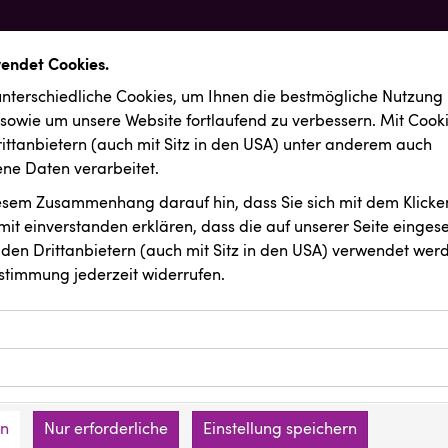
wendet Cookies.
nterschiedliche Cookies, um Ihnen die best­mögliche Nutzung
 sowie um unsere Website fortlaufend zu verbessern. Mit Cook
ittanbietern (auch mit Sitz in den USA) unter anderem auch
e Daten verarbeitet.
iesem Zusammenhang darauf hin, dass Sie sich mit dem Klicken
it ein­ver­standen erklären, dass die auf unserer Seite einges
den Drittanbietern (auch mit Sitz in den USA) verwendet werd
stimmung jederzeit widerrufen.
ookies ermöglichen grundlegende Funktionen und sind für die 
Website erforderlich. Diese Cookies speichern keine persone
ussendungen
INTERSPORT Austria
ies erfassen Informationen anonym. Diese Informationen helfe
den an keine Dritten übermittelt.
e unsere Besucher unsere Website nutzen.
en
Nur erforderliche
Einstellung speichern
mer der Website (Erstanbieter)