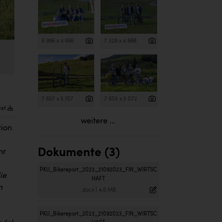
6 996 x 4 666
7 328 x 4 888
7 657 x 5 107
7 605 x 5 072
ext
weitere ...
tion
Dokumente (3)
hr
PKU_Bikereport_2023_21092023_FIN_WIRTSC
ie
HAFT
m
.docx
|
4,6 MB
PKU_Bikereport_2023_21092023_FIN_WIRTSC