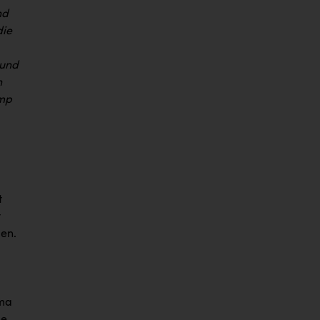
nd
die
 und
n
ump
t
t
en.
ema