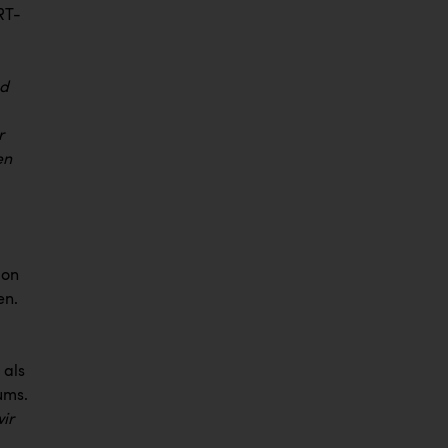
RT-
nd
r
en
ion
en.
 als
ums.
ir