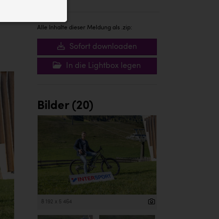
ID auf Ihrem
 der Website
Alle Inhalte dieser Meldung als .zip:
Sofort downloaden
In die Lightbox legen
Bilder (20)
8 192 x 5 464