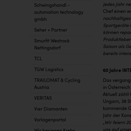
jedes Jahr n
Schwingshandl -
Chef einen w
automation technology
nachhaltiges
gmbh
Sportgeräte h
Seher + Partner
können repar
Produktlebens
Smurfit Westrock
Saison als G
Nettingsdorf
bereits inten
TCL
TGW Logistics
60 Jahre IN
TRAILOMAT & Cycling
Das vergange
Austria
in Österreic
Aktuell zählt
VERITAS
Ungarn, 38 S
kommende Ges
Vier Diamanten
Jahr der Kon
Vorlagenportal
„Wir feiern 2
uns auf unse