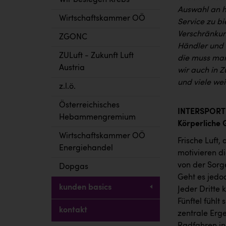
Wir besiegen Krebs
Auswahl an h
Wirtschaftskammer OÖ
Service zu bi
Verschränkun
ZGONC
Händler und w
ZULuft - Zukunft Luft
die muss man
Austria
wir auch in 
und viele we
z.l.ö.
Österreichisches
INTERSPORT 
Hebammengremium
Körperliche 
Wirtschaftskammer OÖ
Frische Luft,
Energiehandel
motivieren d
von der Sorg
Dopgas
Geht es jedo
kunden basics
Jeder Dritte
Fünftel fühlt
kontakt
zentrale Erg