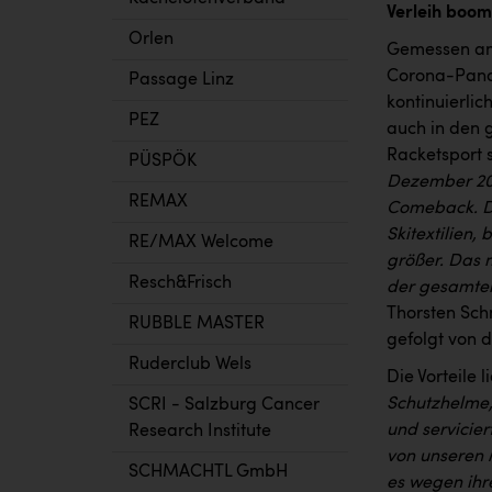
Verleih boom
Orlen
Gemessen am
Corona-Pande
Passage Linz
kontinuierli
PEZ
auch in den 
Racketsport s
PÜSPÖK
Dezember 202
REMAX
Comeback. Da
Skitextilien,
RE/MAX Welcome
größer. Das 
Resch&Frisch
der gesamten
Thorsten Sch
RUBBLE MASTER
gefolgt von 
Ruderclub Wels
Die Vorteile 
Schutzhelme,
SCRI - Salzburg Cancer
und servicie
Research Institute
von unseren 
SCHMACHTL GmbH
es wegen ihr