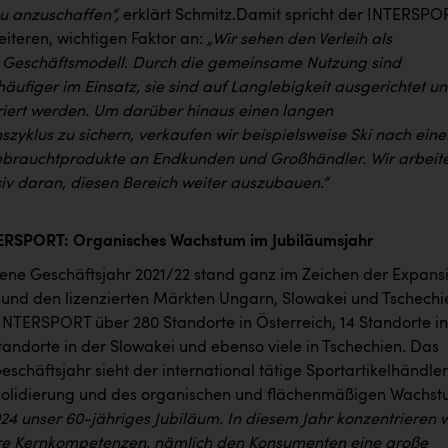
eu anzuschaffen“,
erklärt Schmitz.Damit spricht der INTERSPO
eiteren, wichtigen Faktor an:
„Wir sehen den Verleih als
 Geschäftsmodell. Durch die gemeinsame Nutzung sind
äufiger im Einsatz, sie sind auf Langlebigkeit ausgerichtet u
iert werden. Um darüber hinaus einen langen
zyklus zu sichern, verkaufen wir beispielsweise Ski nach eine
ebrauchtprodukte an Endkunden und Großhändler. Wir arbeit
siv daran, diesen Bereich weiter auszubauen.“
TERSPORT: Organisches Wachstum im Jubiläumsjahr
ne Geschäftsjahr 2021/22 stand ganz im Zeichen der Expans
h und den lizenzierten Märkten Ungarn, Slowakei und Tschechi
 INTERSPORT über 280 Standorte in Österreich, 14 Standorte in
tandorte in der Slowakei und ebenso viele in Tschechien. Das
chäftsjahr sieht der international tätige Sportartikelhändler
solidierung und des organischen und flächenmäßigen Wachst
024 unser 60-jähriges Jubiläum. In diesem Jahr konzentrieren w
re Kernkompetenzen, nämlich den Konsumenten eine große