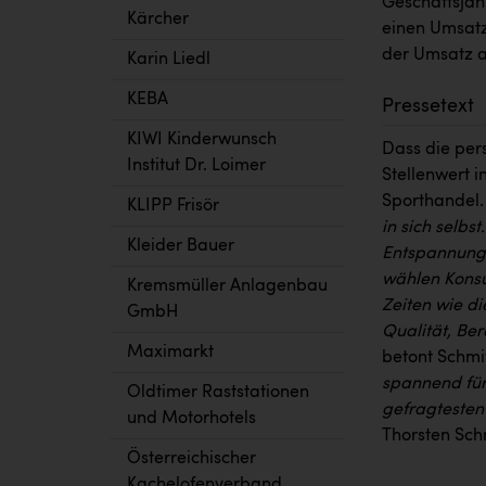
Geschäftsjah
Kärcher
einen Umsatz 
der Umsatz a
Karin Liedl
KEBA
Pressetext
KIWI Kinderwunsch
Dass die per
Institut Dr. Loimer
Stellenwert i
Sporthandel
KLIPP Frisör
in sich selbs
Kleider Bauer
Entspannung,
wählen Konsu
Kremsmüller Anlagenbau
Zeiten wie di
GmbH
Qualität, Be
Maximarkt
betont Schmit
spannend für 
Oldtimer Raststationen
gefragtesten
und Motorhotels
Thorsten Sch
Österreichischer
Kachelofenverband