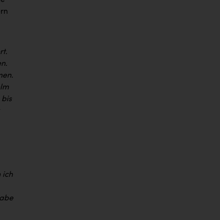
ne
ern
rt.
en.
men.
elm
 bis
.
 ich
habe