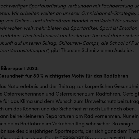
ochwertiger Sportausrüstung verbunden mit Fachberatung u
eten. Wir arbeiten weiter an unserer Omnichannel-Strategie, 
g von Online- und stationärem Handel zum Vorteil für unsere
ir wollen weit mehr bieten als Sportartikel. Sport ist Emotion
 erleben. Das funktioniert am besten im Tun und daher setze
Zukunft auf unseren Skitag, Skitouren-Camps, die School of P
itere Veranstaltungen“
, gibt Thorsten Schmitz einen Ausblick.
Bikereport 2023:
Gesundheit für 80 % wichtigstes Motiv für das Radfahren
 das Naturerlebnis und der Beitrag zur körperlichen Gesundhei
ie Österreicherinnen und Österreicher zum Radfahren. Gefolg
e für das Klima und dem Wunsch zum Umweltschutz beizutrag
ch um das Können und die Sicherheit ist noch Luft nach oben.
 kann keine kleineren Reparaturen am Rad vornehmen. Nur ein
 sich beim Radfahren im Verkehrsalltag sehr sicher. So einige
ebnisse des diesjährigen Sportreports, der sich ganz dem Th