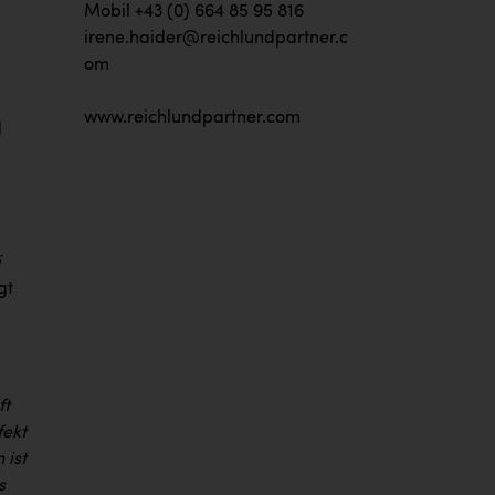
Mobil +43 (0) 664 85 95 816
irene.haider@reichlundpartner.c
om
www.reichlundpartner.com
d
i
gt
ft
fekt
 ist
s