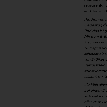
Radfahren in
repräsentati
im Alter von 
„Radfahren i
Siegeszug des
Und das ist 
Mit dem E-Bi
Erschreckend 
zu tragen und
schlecht ein
von E-Bikes 
Bewusstsein 
selbstverstän
leisten“,
erkl
„Gefühlt sitz
bei einem Do
sich viel für
alles dem Do