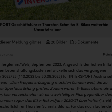
PORT Geschäftsführer Thorsten Schmitz: E-Bikes weiterhin
Umsatztreiber
dieser Meldung gibt es:
20 Bilder
3 Dokumente
Plaint
7 Zeichen
terglemm/Wels, September 2023: Angesichts der hohen Infla
en Lebenshaltungskosten entwickelte sich das vergangene
 2022/23 (1.10.2022 bis 30.09.2023) für INTERSPORT Austria se
lend.
„Den Frequenzrückgang machten Kunden wett, die zu
er Sportausrüstung griffen. Zudem waren E-Bikes abermals d
r, hier verzeichneten wir ein zweistelliges Plus gegenüber de
konnten sogar das Bike-Rekordjahr 2020/21 übertreffen“,
zieht
eschäftsführer Thorsten Schmitz Bilanz. Für das noch laufende