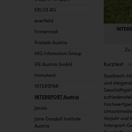
ERLUS AG
everfield
INTERS
Firmenradl
Fristads Austria
Zu 
HIG Infomotion Group
Kurztext
IFE Austria GmbH
76
Immotech
Saalbach-Hin
und steigend
INTERSPAR
Geschäftsjahr
INTERSPORT Austria
zufriedenstel
hochwertiger
Jesolo
Umsatztreibe
Vorjahr und 
Jane Goodall Institute
Intersport-G
Austria