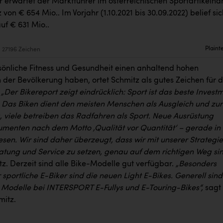
r erwartet der Marktführer im österreichischen Sportartikelha
von € 654 Mio.. Im Vorjahr (1.10.2021 bis 30.09.2022) belief sic
uf € 631 Mio..
Plaint
27196 Zeichen
sönliche Fitness und Gesundheit einen anhaltend hohen
n der Bevölkerung haben, ortet Schmitz als gutes Zeichen für 
.
„Der Bikereport zeigt eindrücklich: Sport ist das beste Invest
t. Das Biken dient den meisten Menschen als Ausgleich und zur
 viele betreiben das Radfahren als Sport. Neue Ausrüstung
menten nach dem Motto ‚Qualität vor Quantität‘ – gerade in
esen. Wir sind daher überzeugt, dass wir mit unserer Strategie
ratung und Service zu setzen, genau auf dem richtigen Weg sin
z. Derzeit sind alle Bike-Modelle gut verfügbar.
„Besonders
sportliche E-Biker sind die neuen Light E-Bikes. Generell sind
 Modelle bei INTERSPORT E-Fullys und E-Touring-Bikes“,
sagt
mitz.