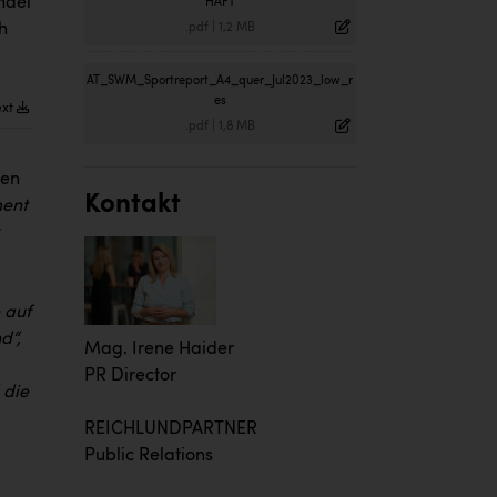
ndel
HAFT
h
.pdf
|
1,2 MB
AT_SWM_Sportreport_A4_quer_Jul2023_low_r
es
ext
.pdf
|
1,8 MB
den
Kontakt
ment
 auf
d“,
Mag. Irene Haider
PR Director
 die
REICHLUNDPARTNER
Public Relations