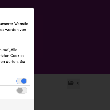
 unserer Website
ies werden von
 auf „Alle
etzten Cookies
en dürfen. Sie
0
einwandfreie
nbezogenen
n uns zu