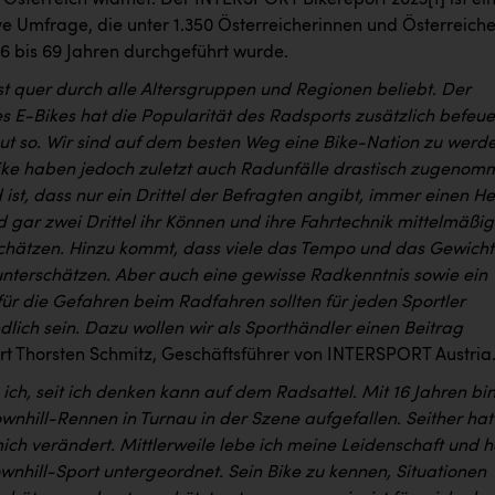
 Österreich widmet. Der INTERSPORT Bikereport 2023
[1]
ist ei
ve Umfrage, die unter 1.350 Österreicherinnen und Österreich
16 bis 69 Jahren durchgeführt wurde.
st quer durch alle Altersgruppen und Regionen beliebt. Der
 E-Bikes hat die Popularität des Radsports zusätzlich befeue
gut so. Wir sind auf dem besten Weg eine Bike-Nation zu werd
ke haben jedoch zuletzt auch Radunfälle drastisch zugenom
ist, dass nur ein Drittel der Befragten angibt, immer einen H
 gar zwei Drittel ihr Können und ihre Fahrtechnik mittelmäßig
schätzen. Hinzu kommt, dass viele das Tempo und das Gewicht
unterschätzen. Aber auch eine gewisse Radkenntnis sowie ein
für die Gefahren beim Radfahren sollten für jeden Sportler
dlich sein. Dazu wollen wir als Sporthändler einen Beitrag
ärt Thorsten Schmitz, Geschäftsführer von INTERSPORT Austria
e ich, seit ich denken kann auf dem Radsattel. Mit 16 Jahren bin
wnhill-Rennen in Turnau in der Szene aufgefallen. Seither hat
 mich verändert. Mittlerweile lebe ich meine Leidenschaft und 
wnhill-Sport untergeordnet. Sein Bike zu kennen, Situationen