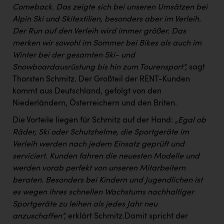
TCL
Comeback. Das zeigte sich bei unseren Umsätzen bei
Alpin Ski und Skitextilien, besonders aber im Verleih.
TGW Logistics
Der Run auf den Verleih wird immer größer. Das
TRAILOMAT & Cycling Austria
merken wir sowohl im Sommer bei Bikes als auch im
Winter bei der gesamten Ski- und
VERITAS
Snowboardausrüstung bis hin zum Tourensport“,
sagt
Vier Diamanten
Thorsten Schmitz. Der Großteil der RENT-Kunden
kommt aus Deutschland, gefolgt von den
Vorlagenportal
Niederländern, Österreichern und den Briten.
Wir besiegen Krebs
Die Vorteile liegen für Schmitz auf der Hand:
„Egal ob
Wirtschaftskammer OÖ
Räder, Ski oder Schutzhelme, die Sportgeräte im
Verleih werden nach jedem Einsatz geprüft und
ZGONC
serviciert. Kunden fahren die neuesten Modelle und
werden vorab perfekt von unseren Mitarbeitern
ZULuft - Zukunft Luft Austria
beraten. Besonders bei Kindern und Jugendlichen ist
z.l.ö.
es wegen ihres schnellen Wachstums nachhaltiger
Sportgeräte zu leihen als jedes Jahr neu
Österreichisches Hebammengremium
anzuschaffen“,
erklärt Schmitz.Damit spricht der