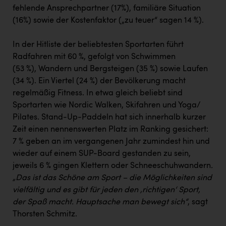
fehlende Ansprechpartner (17%), familiäre Situation
(16%) sowie der Kostenfaktor („zu teuer“ sagen 14 %).
In der Hitliste der beliebtesten Sportarten führt
Radfahren mit 60 %, gefolgt von Schwimmen
(53 %), Wandern und Bergsteigen (35 %) sowie Laufen
(34 %). Ein Viertel (24 %) der Bevölkerung macht
regelmäßig Fitness. In etwa gleich beliebt sind
Sportarten wie Nordic Walken, Skifahren und Yoga/
Pilates. Stand-Up-Paddeln hat sich innerhalb kurzer
Zeit einen nennenswerten Platz im Ranking gesichert:
7 % geben an im vergangenen Jahr zumindest hin und
wieder auf einem SUP-Board gestanden zu sein,
jeweils 6 % gingen Klettern oder Schneeschuhwandern
.
„Das ist das Schöne am Sport – die Möglichkeiten sind
vielfältig und es gibt für jeden den ‚richtigen‘ Sport,
der Spaß macht. Hauptsache man bewegt sich“
, sagt
Thorsten Schmitz.