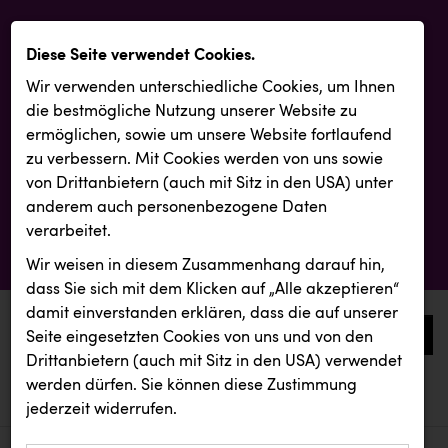
Diese Seite verwendet Cookies.
Wir verwenden unterschiedliche Cookies, um Ihnen
die best­mögliche Nutzung unserer Website zu
ermöglichen, sowie um unsere Website fortlaufend
zu verbessern. Mit Cookies werden von uns sowie
von Drittanbietern (auch mit Sitz in den USA) unter
anderem auch personenbezogene Daten
verarbeitet.
Wir weisen in diesem Zusammenhang darauf hin,
dass Sie sich mit dem Klicken auf „Alle akzeptieren“
damit ein­ver­standen erklären, dass die auf unserer
0
Seite eingesetzten Cookies von uns und von den
Drittanbietern (auch mit Sitz in den USA) verwendet
werden dürfen. Sie können diese Zustimmung
aktuelle aussendungen
aktuelle aussendungen
INTERSPORT Austria
jederzeit widerrufen.
REICHL UND PARTNER