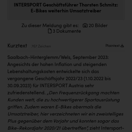
Doppler Gruppe
INTERSPORT Geschäftsführer Thorsten Schmitz:
E-Bikes weiterhin Umsatztreiber
ERLUS AG
Zu dieser Meldung gibt es:
20 Bilder
everfield
3 Dokumente
Firmenradl
Kurztext
Plaintext
767 Zeichen
Fristads Austria
Saalbach-Hinterglemm/Wels, September 2023:
HIG Infomotion Group
Angesichts der hohen Inflation und steigenden
IFE Austria GmbH
Lebenshaltungskosten entwickelte sich das
vergangene Geschäftsjahr 2022/23 (1.10.2022 bis
Immotech
30.09.2023) für INTERSPORT Austria sehr
INTERSPAR
zufriedenstellend.
„Den Frequenzrückgang machten
Kunden wett, die zu hochwertigerer Sportausrüstung
INTERSPORT Austria
griffen. Zudem waren E-Bikes abermals die
Jesolo
Umsatztreiber, hier verzeichneten wir ein zweistelliges
Plus gegenüber dem Vorjahr und konnten sogar das
Jane Goodall Institute Austria
Bike-Rekordjahr 2020/21 übertreffen“,
zieht Intersport-