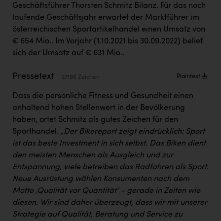
Geschäftsführer Thorsten Schmitz Bilanz. Für das noch
Kärcher
laufende Geschäftsjahr erwartet der Marktführer im
Karin Liedl
österreichischen Sportartikelhandel einen Umsatz von
€ 654 Mio.. Im Vorjahr (1.10.2021 bis 30.09.2022) belief
KEBA
sich der Umsatz auf € 631 Mio..
KIWI Kinderwunsch Institut Dr. Loimer
Pressetext
Plaintext
27196 Zeichen
KLIPP Frisör
Dass die persönliche Fitness und Gesundheit einen
Kleider Bauer
anhaltend hohen Stellenwert in der Bevölkerung
Kremsmüller Anlagenbau GmbH
haben, ortet Schmitz als gutes Zeichen für den
Sporthandel.
„Der Bikereport zeigt eindrücklich: Sport
Maximarkt
ist das beste Investment in sich selbst. Das Biken dient
Oldtimer Raststationen und Motorhotels
den meisten Menschen als Ausgleich und zur
Entspannung, viele betreiben das Radfahren als Sport.
Österreichischer Kachelofenverband
Neue Ausrüstung wählen Konsumenten nach dem
Orlen
Motto ‚Qualität vor Quantität‘ – gerade in Zeiten wie
diesen. Wir sind daher überzeugt, dass wir mit unserer
Passage Linz
Strategie auf Qualität, Beratung und Service zu