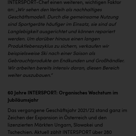
Wirtschaftskammer OÖ Energiehandel
INTERSPORT-Chef einen weiteren, wichtigen Faktor
an:
„Wir sehen den Verleih als nachhaltiges
Dopgas
Geschäftsmodell. Durch die gemeinsame Nutzung
kunden basics
sind Sportgeräte häufiger im Einsatz, sie sind auf
Langlebigkeit ausgerichtet und können repariert
kontakt
werden. Um darüber hinaus einen langen
Produktlebenszyklus zu sichern, verkaufen wir
beispielsweise Ski nach einer Saison als
Gebrauchtprodukte an Endkunden und Großhändler.
Wir arbeiten bereits intensiv daran, diesen Bereich
weiter auszubauen.“
60 Jahre INTERSPORT: Organisches Wachstum im
Jubiläumsjahr
Das vergangene Geschäftsjahr 2021/22 stand ganz im
Zeichen der Expansion in Österreich und den
lizenzierten Märkten Ungarn, Slowakei und
Tschechien. Aktuell zählt INTERSPORT über 280