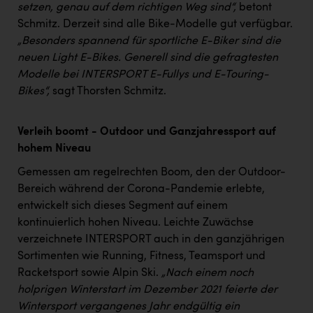
PEZ
setzen, genau auf dem richtigen Weg sind“,
betont
Schmitz. Derzeit sind alle Bike-Modelle gut verfügbar.
PÜSPÖK
„Besonders spannend für sportliche E-Biker sind die
neuen Light E-Bikes. Generell sind die gefragtesten
REMAX
Modelle bei INTERSPORT E-Fullys und E-Touring-
RE/MAX Welcome
Bikes“,
sagt Thorsten Schmitz.
Resch&Frisch
Verleih boomt - Outdoor und Ganzjahressport auf
RUBBLE MASTER
hohem Niveau
Ruderclub Wels
Gemessen am regelrechten Boom, den der Outdoor-
SCRI - Salzburg Cancer Research Institute
Bereich während der Corona-Pandemie erlebte,
entwickelt sich dieses Segment auf einem
SCHMACHTL GmbH
kontinuierlich hohen Niveau. Leichte Zuwächse
Schwingshandl - automation technology gmbh
verzeichnete INTERSPORT auch in den ganzjährigen
Sortimenten wie Running, Fitness, Teamsport und
Seher + Partner
Racketsport sowie Alpin Ski.
„Nach einem noch
holprigen Winterstart im Dezember 2021 feierte der
Smurfit Westrock Nettingsdorf
Wintersport vergangenes Jahr endgültig ein