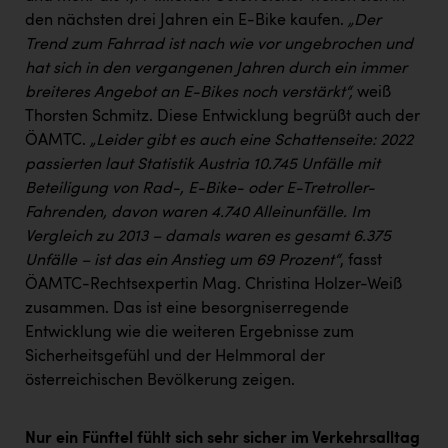
den nächsten drei Jahren ein E-Bike kaufen.
„Der
Trend zum Fahrrad ist nach wie vor ungebrochen und
hat sich in den vergangenen Jahren durch ein immer
breiteres Angebot an E-Bikes noch verstärkt“,
weiß
Thorsten Schmitz. Diese Entwicklung begrüßt auch der
ÖAMTC.
„Leider gibt es auch eine Schattenseite: 2022
passierten laut Statistik Austria 10.745 Unfälle mit
Beteiligung von Rad-, E-Bike- oder E-Tretroller-
Fahrenden, davon waren 4.740 Alleinunfälle. Im
Vergleich zu 2013 – damals waren es gesamt 6.375
Unfälle – ist das ein Anstieg um 69 Prozent“
, fasst
ÖAMTC-Rechtsexpertin Mag. Christina Holzer-Weiß
zusammen. Das ist eine besorgniserregende
Entwicklung wie die weiteren Ergebnisse zum
Sicherheitsgefühl und der Helmmoral der
österreichischen Bevölkerung zeigen.
Nur ein Fünftel fühlt sich sehr sicher im Verkehrsalltag