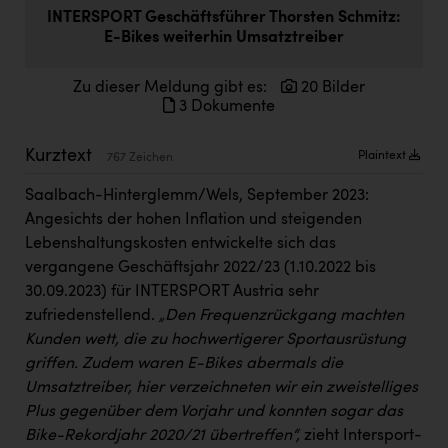
Doppler Gruppe
INTERSPORT Geschäftsführer Thorsten Schmitz:
E-Bikes weiterhin Umsatztreiber
ERLUS AG
Zu dieser Meldung gibt es:
20 Bilder
everfield
3 Dokumente
Firmenradl
Kurztext
Plaintext
767 Zeichen
Fristads Austria
Saalbach-Hinterglemm/Wels, September 2023:
HIG Infomotion Group
Angesichts der hohen Inflation und steigenden
IFE Austria GmbH
Lebenshaltungskosten entwickelte sich das
vergangene Geschäftsjahr 2022/23 (1.10.2022 bis
Immotech
30.09.2023) für INTERSPORT Austria sehr
INTERSPAR
zufriedenstellend.
„Den Frequenzrückgang machten
Kunden wett, die zu hochwertigerer Sportausrüstung
INTERSPORT Austria
griffen. Zudem waren E-Bikes abermals die
Jesolo
Umsatztreiber, hier verzeichneten wir ein zweistelliges
Plus gegenüber dem Vorjahr und konnten sogar das
Jane Goodall Institute Austria
Bike-Rekordjahr 2020/21 übertreffen“,
zieht Intersport-