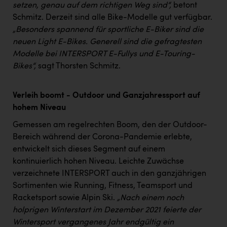
PEZ
setzen, genau auf dem richtigen Weg sind“,
betont
Schmitz. Derzeit sind alle Bike-Modelle gut verfügbar.
PÜSPÖK
„Besonders spannend für sportliche E-Biker sind die
neuen Light E-Bikes. Generell sind die gefragtesten
REMAX
Modelle bei INTERSPORT E-Fullys und E-Touring-
RE/MAX Welcome
Bikes“,
sagt Thorsten Schmitz.
Resch&Frisch
Verleih boomt - Outdoor und Ganzjahressport auf
RUBBLE MASTER
hohem Niveau
Ruderclub Wels
Gemessen am regelrechten Boom, den der Outdoor-
SCRI - Salzburg Cancer Research Institute
Bereich während der Corona-Pandemie erlebte,
entwickelt sich dieses Segment auf einem
SCHMACHTL GmbH
kontinuierlich hohen Niveau. Leichte Zuwächse
Schwingshandl - automation technology gmbh
verzeichnete INTERSPORT auch in den ganzjährigen
Sortimenten wie Running, Fitness, Teamsport und
Seher + Partner
Racketsport sowie Alpin Ski.
„Nach einem noch
holprigen Winterstart im Dezember 2021 feierte der
Smurfit Westrock Nettingsdorf
Wintersport vergangenes Jahr endgültig ein