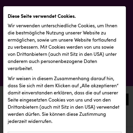
Diese Seite verwendet Cookies.
Wir verwenden unterschiedliche Cookies, um Ihnen
die best­mögliche Nutzung unserer Website zu
ermöglichen, sowie um unsere Website fortlaufend
zu verbessern. Mit Cookies werden von uns sowie
von Drittanbietern (auch mit Sitz in den USA) unter
anderem auch personenbezogene Daten
verarbeitet.
Wir weisen in diesem Zusammenhang darauf hin,
dass Sie sich mit dem Klicken auf „Alle akzeptieren“
damit ein­ver­standen erklären, dass die auf unserer
0
Seite eingesetzten Cookies von uns und von den
Drittanbietern (auch mit Sitz in den USA) verwendet
werden dürfen. Sie können diese Zustimmung
aktuelle aussendungen
aktuelle aussendungen
INTERSPORT Austria
jederzeit widerrufen.
REICHL UND PARTNER