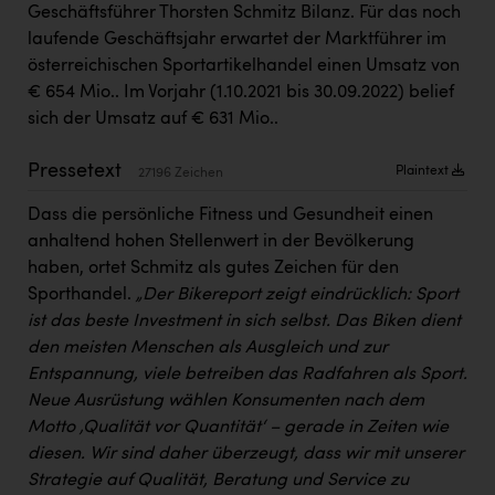
Geschäftsführer Thorsten Schmitz Bilanz. Für das noch
Kärcher
laufende Geschäftsjahr erwartet der Marktführer im
Karin Liedl
österreichischen Sportartikelhandel einen Umsatz von
€ 654 Mio.. Im Vorjahr (1.10.2021 bis 30.09.2022) belief
KEBA
sich der Umsatz auf € 631 Mio..
KIWI Kinderwunsch Institut Dr. Loimer
Pressetext
Plaintext
27196 Zeichen
KLIPP Frisör
Dass die persönliche Fitness und Gesundheit einen
Kleider Bauer
anhaltend hohen Stellenwert in der Bevölkerung
Kremsmüller Anlagenbau GmbH
haben, ortet Schmitz als gutes Zeichen für den
Sporthandel.
„Der Bikereport zeigt eindrücklich: Sport
Maximarkt
ist das beste Investment in sich selbst. Das Biken dient
Oldtimer Raststationen und Motorhotels
den meisten Menschen als Ausgleich und zur
Entspannung, viele betreiben das Radfahren als Sport.
Österreichischer Kachelofenverband
Neue Ausrüstung wählen Konsumenten nach dem
Orlen
Motto ‚Qualität vor Quantität‘ – gerade in Zeiten wie
diesen. Wir sind daher überzeugt, dass wir mit unserer
Passage Linz
Strategie auf Qualität, Beratung und Service zu