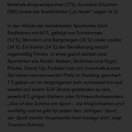
fehlende Ansprechpartner (17%), familiäre Situation
(16%) sowie der Kostenfaktor („zu teuer“ sagen 14 %).
In der Hitliste der beliebtesten Sportarten führt
Radfahren mit 60 %, gefolgt von Schwimmen
(53 %), Wandern und Bergsteigen (35 %) sowie Laufen
(34 %). Ein Viertel (24 %) der Bevölkerung macht
regelmäßig Fitness. In etwa gleich beliebt sind
Sportarten wie Nordic Walken, Skifahren und Yoga/
Pilates. Stand-Up-Paddeln hat sich innerhalb kurzer
Zeit einen nennenswerten Platz im Ranking gesichert:
7 % geben an im vergangenen Jahr zumindest hin und
wieder auf einem SUP-Board gestanden zu sein,
jeweils 6 % gingen Klettern oder Schneeschuhwandern
.
„Das ist das Schöne am Sport – die Möglichkeiten sind
vielfältig und es gibt für jeden den ‚richtigen‘ Sport,
der Spaß macht. Hauptsache man bewegt sich“
, sagt
Thorsten Schmitz.