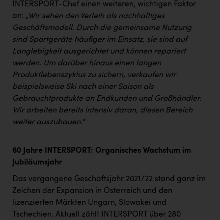
Wirtschaftskammer OÖ Energiehandel
INTERSPORT-Chef einen weiteren, wichtigen Faktor
an:
„Wir sehen den Verleih als nachhaltiges
Dopgas
Geschäftsmodell. Durch die gemeinsame Nutzung
kunden basics
sind Sportgeräte häufiger im Einsatz, sie sind auf
Langlebigkeit ausgerichtet und können repariert
kontakt
werden. Um darüber hinaus einen langen
Produktlebenszyklus zu sichern, verkaufen wir
beispielsweise Ski nach einer Saison als
Gebrauchtprodukte an Endkunden und Großhändler.
Wir arbeiten bereits intensiv daran, diesen Bereich
weiter auszubauen.“
60 Jahre INTERSPORT: Organisches Wachstum im
Jubiläumsjahr
Das vergangene Geschäftsjahr 2021/22 stand ganz im
Zeichen der Expansion in Österreich und den
lizenzierten Märkten Ungarn, Slowakei und
Tschechien. Aktuell zählt INTERSPORT über 280