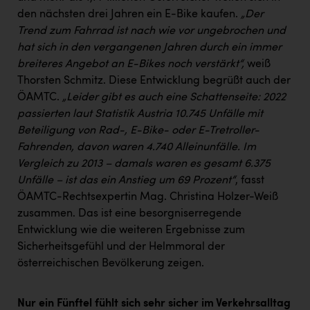
den nächsten drei Jahren ein E-Bike kaufen.
„Der
Trend zum Fahrrad ist nach wie vor ungebrochen und
hat sich in den vergangenen Jahren durch ein immer
breiteres Angebot an E-Bikes noch verstärkt“,
weiß
Thorsten Schmitz. Diese Entwicklung begrüßt auch der
ÖAMTC.
„Leider gibt es auch eine Schattenseite: 2022
passierten laut Statistik Austria 10.745 Unfälle mit
Beteiligung von Rad-, E-Bike- oder E-Tretroller-
Fahrenden, davon waren 4.740 Alleinunfälle. Im
Vergleich zu 2013 – damals waren es gesamt 6.375
Unfälle – ist das ein Anstieg um 69 Prozent“
, fasst
ÖAMTC-Rechtsexpertin Mag. Christina Holzer-Weiß
zusammen. Das ist eine besorgniserregende
Entwicklung wie die weiteren Ergebnisse zum
Sicherheitsgefühl und der Helmmoral der
österreichischen Bevölkerung zeigen.
Nur ein Fünftel fühlt sich sehr sicher im Verkehrsalltag