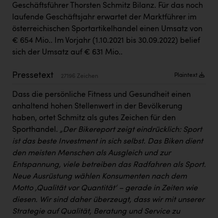
Geschäftsführer Thorsten Schmitz Bilanz. Für das noch
Kärcher
laufende Geschäftsjahr erwartet der Marktführer im
Karin Liedl
österreichischen Sportartikelhandel einen Umsatz von
€ 654 Mio.. Im Vorjahr (1.10.2021 bis 30.09.2022) belief
KEBA
sich der Umsatz auf € 631 Mio..
KIWI Kinderwunsch Institut Dr. Loimer
Pressetext
Plaintext
27196 Zeichen
KLIPP Frisör
Dass die persönliche Fitness und Gesundheit einen
Kleider Bauer
anhaltend hohen Stellenwert in der Bevölkerung
Kremsmüller Anlagenbau GmbH
haben, ortet Schmitz als gutes Zeichen für den
Sporthandel.
„Der Bikereport zeigt eindrücklich: Sport
Maximarkt
ist das beste Investment in sich selbst. Das Biken dient
Oldtimer Raststationen und Motorhotels
den meisten Menschen als Ausgleich und zur
Entspannung, viele betreiben das Radfahren als Sport.
Österreichischer Kachelofenverband
Neue Ausrüstung wählen Konsumenten nach dem
Orlen
Motto ‚Qualität vor Quantität‘ – gerade in Zeiten wie
diesen. Wir sind daher überzeugt, dass wir mit unserer
Passage Linz
Strategie auf Qualität, Beratung und Service zu