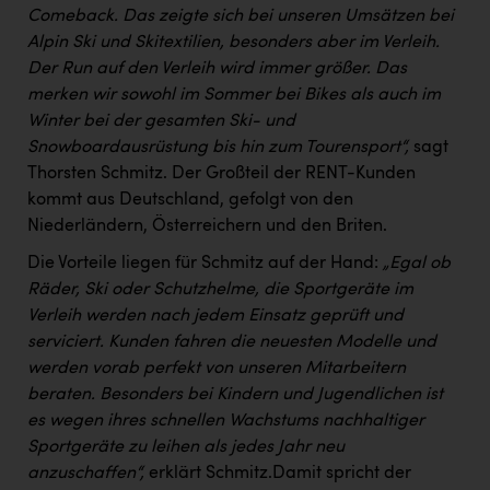
TCL
Comeback. Das zeigte sich bei unseren Umsätzen bei
Alpin Ski und Skitextilien, besonders aber im Verleih.
TGW Logistics
Der Run auf den Verleih wird immer größer. Das
TRAILOMAT & Cycling Austria
merken wir sowohl im Sommer bei Bikes als auch im
Winter bei der gesamten Ski- und
VERITAS
Snowboardausrüstung bis hin zum Tourensport“,
sagt
Vier Diamanten
Thorsten Schmitz. Der Großteil der RENT-Kunden
kommt aus Deutschland, gefolgt von den
Vorlagenportal
Niederländern, Österreichern und den Briten.
Wir besiegen Krebs
Die Vorteile liegen für Schmitz auf der Hand:
„Egal ob
Wirtschaftskammer OÖ
Räder, Ski oder Schutzhelme, die Sportgeräte im
Verleih werden nach jedem Einsatz geprüft und
ZGONC
serviciert. Kunden fahren die neuesten Modelle und
werden vorab perfekt von unseren Mitarbeitern
ZULuft - Zukunft Luft Austria
beraten. Besonders bei Kindern und Jugendlichen ist
z.l.ö.
es wegen ihres schnellen Wachstums nachhaltiger
Sportgeräte zu leihen als jedes Jahr neu
Österreichisches Hebammengremium
anzuschaffen“,
erklärt Schmitz.Damit spricht der