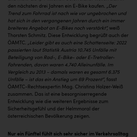
den nächsten drei Jahren ein E-Bike kaufen.
„Der
Trend zum Fahrrad ist nach wie vor ungebrochen und
hat sich in den vergangenen Jahren durch ein immer
breiteres Angebot an E-Bikes noch verstärkt“,
weiß
Thorsten Schmitz. Diese Entwicklung begrüßt auch der
ÖAMTC.
„Leider gibt es auch eine Schattenseite: 2022
passierten laut Statistik Austria 10.745 Unfälle mit
Beteiligung von Rad-, E-Bike- oder E-Tretroller-
Fahrenden, davon waren 4.740 Alleinunfälle. Im
Vergleich zu 2013 – damals waren es gesamt 6.375
Unfälle – ist das ein Anstieg um 69 Prozent“
, fasst
ÖAMTC-Rechtsexpertin Mag. Christina Holzer-Weiß
zusammen. Das ist eine besorgniserregende
Entwicklung wie die weiteren Ergebnisse zum
Sicherheitsgefühl und der Helmmoral der
österreichischen Bevölkerung zeigen.
Nur ein Fünftel fühlt sich sehr sicher im Verkehrsalltag