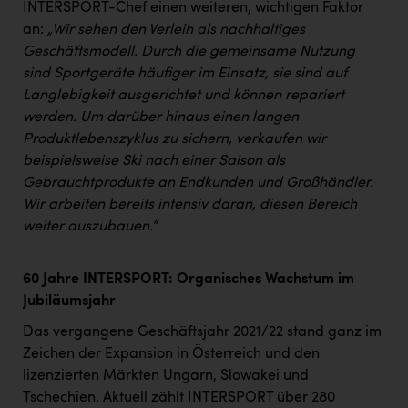
Wirtschaftskammer OÖ Energiehandel
INTERSPORT-Chef einen weiteren, wichtigen Faktor
an:
„Wir sehen den Verleih als nachhaltiges
Dopgas
Geschäftsmodell. Durch die gemeinsame Nutzung
kunden basics
sind Sportgeräte häufiger im Einsatz, sie sind auf
Langlebigkeit ausgerichtet und können repariert
kontakt
werden. Um darüber hinaus einen langen
Produktlebenszyklus zu sichern, verkaufen wir
beispielsweise Ski nach einer Saison als
Gebrauchtprodukte an Endkunden und Großhändler.
Wir arbeiten bereits intensiv daran, diesen Bereich
weiter auszubauen.“
60 Jahre INTERSPORT: Organisches Wachstum im
Jubiläumsjahr
Das vergangene Geschäftsjahr 2021/22 stand ganz im
Zeichen der Expansion in Österreich und den
lizenzierten Märkten Ungarn, Slowakei und
Tschechien. Aktuell zählt INTERSPORT über 280