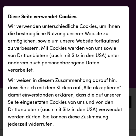
Diese Seite verwendet Cookies.
Wir verwenden unterschiedliche Cookies, um Ihnen
die best­mögliche Nutzung unserer Website zu
ermöglichen, sowie um unsere Website fortlaufend
zu verbessern. Mit Cookies werden von uns sowie
von Drittanbietern (auch mit Sitz in den USA) unter
anderem auch personenbezogene Daten
verarbeitet.
Wir weisen in diesem Zusammenhang darauf hin,
dass Sie sich mit dem Klicken auf „Alle akzeptieren“
damit ein­ver­standen erklären, dass die auf unserer
0
Seite eingesetzten Cookies von uns und von den
Drittanbietern (auch mit Sitz in den USA) verwendet
werden dürfen. Sie können diese Zustimmung
aktuelle aussendungen
aktuelle aussendungen
INTERSPORT Austria
jederzeit widerrufen.
REICHL UND PARTNER