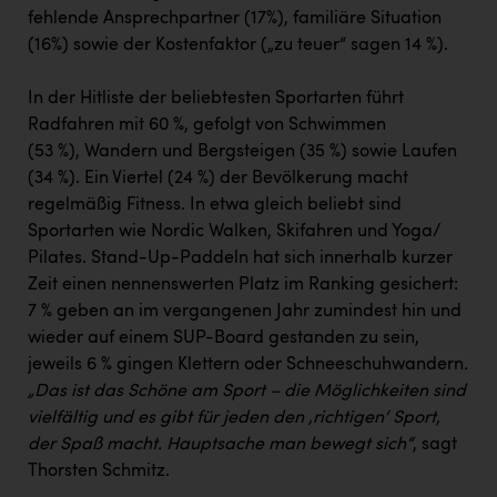
fehlende Ansprechpartner (17%), familiäre Situation
(16%) sowie der Kostenfaktor („zu teuer“ sagen 14 %).
In der Hitliste der beliebtesten Sportarten führt
Radfahren mit 60 %, gefolgt von Schwimmen
(53 %), Wandern und Bergsteigen (35 %) sowie Laufen
(34 %). Ein Viertel (24 %) der Bevölkerung macht
regelmäßig Fitness. In etwa gleich beliebt sind
Sportarten wie Nordic Walken, Skifahren und Yoga/
Pilates. Stand-Up-Paddeln hat sich innerhalb kurzer
Zeit einen nennenswerten Platz im Ranking gesichert:
7 % geben an im vergangenen Jahr zumindest hin und
wieder auf einem SUP-Board gestanden zu sein,
jeweils 6 % gingen Klettern oder Schneeschuhwandern
.
„Das ist das Schöne am Sport – die Möglichkeiten sind
vielfältig und es gibt für jeden den ‚richtigen‘ Sport,
der Spaß macht. Hauptsache man bewegt sich“
, sagt
Thorsten Schmitz.