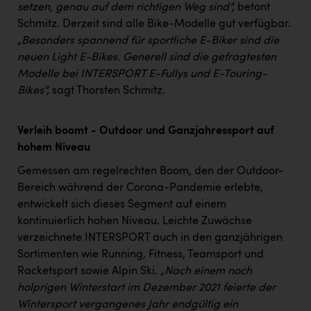
PEZ
setzen, genau auf dem richtigen Weg sind“,
betont
Schmitz. Derzeit sind alle Bike-Modelle gut verfügbar.
PÜSPÖK
„Besonders spannend für sportliche E-Biker sind die
neuen Light E-Bikes. Generell sind die gefragtesten
REMAX
Modelle bei INTERSPORT E-Fullys und E-Touring-
RE/MAX Welcome
Bikes“,
sagt Thorsten Schmitz.
Resch&Frisch
Verleih boomt - Outdoor und Ganzjahressport auf
RUBBLE MASTER
hohem Niveau
Ruderclub Wels
Gemessen am regelrechten Boom, den der Outdoor-
SCRI - Salzburg Cancer Research Institute
Bereich während der Corona-Pandemie erlebte,
entwickelt sich dieses Segment auf einem
SCHMACHTL GmbH
kontinuierlich hohen Niveau. Leichte Zuwächse
Schwingshandl - automation technology gmbh
verzeichnete INTERSPORT auch in den ganzjährigen
Sortimenten wie Running, Fitness, Teamsport und
Seher + Partner
Racketsport sowie Alpin Ski.
„Nach einem noch
holprigen Winterstart im Dezember 2021 feierte der
Smurfit Westrock Nettingsdorf
Wintersport vergangenes Jahr endgültig ein