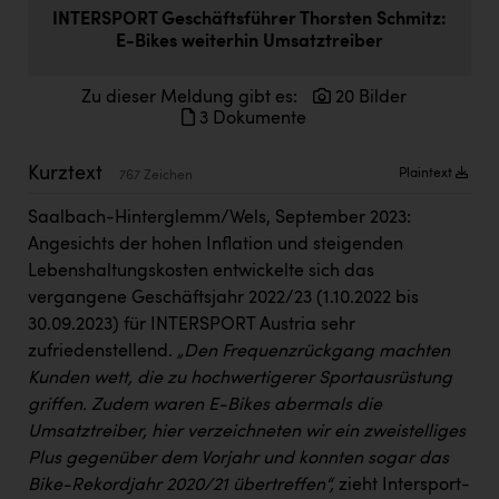
Doppler Gruppe
INTERSPORT Geschäftsführer Thorsten Schmitz:
E-Bikes weiterhin Umsatztreiber
ERLUS AG
Zu dieser Meldung gibt es:
20 Bilder
everfield
3 Dokumente
Firmenradl
Kurztext
Plaintext
767 Zeichen
Fristads Austria
Saalbach-Hinterglemm/Wels, September 2023:
HIG Infomotion Group
Angesichts der hohen Inflation und steigenden
IFE Austria GmbH
Lebenshaltungskosten entwickelte sich das
vergangene Geschäftsjahr 2022/23 (1.10.2022 bis
Immotech
30.09.2023) für INTERSPORT Austria sehr
INTERSPAR
zufriedenstellend.
„Den Frequenzrückgang machten
Kunden wett, die zu hochwertigerer Sportausrüstung
INTERSPORT Austria
griffen. Zudem waren E-Bikes abermals die
Jesolo
Umsatztreiber, hier verzeichneten wir ein zweistelliges
Plus gegenüber dem Vorjahr und konnten sogar das
Jane Goodall Institute Austria
Bike-Rekordjahr 2020/21 übertreffen“,
zieht Intersport-