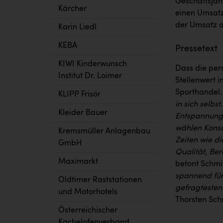
Geschäftsjah
Kärcher
einen Umsatz 
der Umsatz a
Karin Liedl
KEBA
Pressetext
KIWI Kinderwunsch
Dass die per
Institut Dr. Loimer
Stellenwert i
Sporthandel
KLIPP Frisör
in sich selbs
Kleider Bauer
Entspannung,
wählen Konsu
Kremsmüller Anlagenbau
Zeiten wie di
GmbH
Qualität, Be
Maximarkt
betont Schmit
spannend für 
Oldtimer Raststationen
gefragtesten
und Motorhotels
Thorsten Sch
Österreichischer
Kachelofenverband