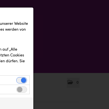
 unserer Website
ies werden von
 auf „Alle
etzten Cookies
en dürfen. Sie
0
einwandfreie
nbezogenen
n uns zu