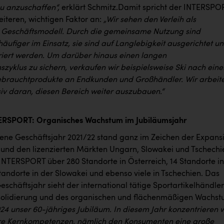
eu anzuschaffen“,
erklärt Schmitz.Damit spricht der INTERSPO
eiteren, wichtigen Faktor an:
„Wir sehen den Verleih als
 Geschäftsmodell. Durch die gemeinsame Nutzung sind
äufiger im Einsatz, sie sind auf Langlebigkeit ausgerichtet u
iert werden. Um darüber hinaus einen langen
zyklus zu sichern, verkaufen wir beispielsweise Ski nach eine
ebrauchtprodukte an Endkunden und Großhändler. Wir arbeit
siv daran, diesen Bereich weiter auszubauen.“
TERSPORT: Organisches Wachstum im Jubiläumsjahr
ne Geschäftsjahr 2021/22 stand ganz im Zeichen der Expans
h und den lizenzierten Märkten Ungarn, Slowakei und Tschechi
 INTERSPORT über 280 Standorte in Österreich, 14 Standorte in
tandorte in der Slowakei und ebenso viele in Tschechien. Das
chäftsjahr sieht der international tätige Sportartikelhändler
solidierung und des organischen und flächenmäßigen Wachst
024 unser 60-jähriges Jubiläum. In diesem Jahr konzentrieren w
re Kernkompetenzen, nämlich den Konsumenten eine große