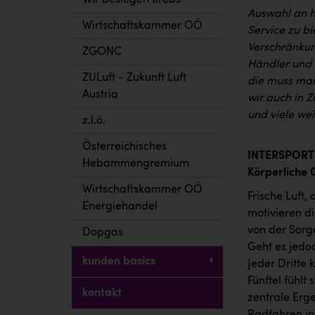
Wir besiegen Krebs
Auswahl an h
Wirtschaftskammer OÖ
Service zu bi
Verschränkun
ZGONC
Händler und w
ZULuft - Zukunft Luft
die muss man
Austria
wir auch in 
und viele we
z.l.ö.
Österreichisches
INTERSPORT 
Hebammengremium
Körperliche 
Wirtschaftskammer OÖ
Frische Luft,
Energiehandel
motivieren d
von der Sorg
Dopgas
Geht es jedo
kunden basics
Jeder Dritte
Fünftel fühlt
kontakt
zentrale Erg