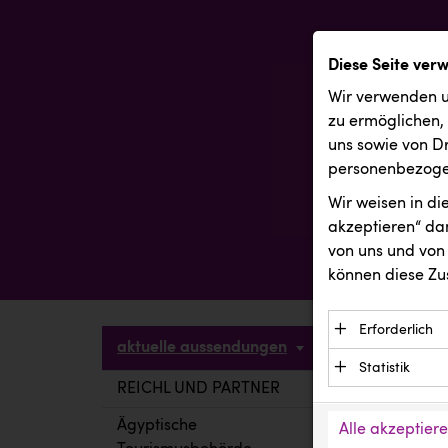
Diese Seite ver
Wir verwenden u
zu ermöglichen,
uns sowie von Dr
personenbezogen
Wir weisen in d
akzeptieren“ dam
von uns und von 
können diese Zu
Erforderlich
aktuelle aussendungen
Essenzielle C
Statistik
Funktion der 
REICHL UND PARTNER
aktuelle a
Statistik Cook
Daten und wer
verstehen, wi
Ägyptische
Alle akzeptier
Anbieter: Eigentü