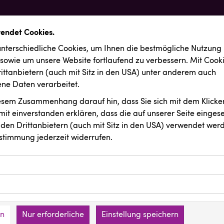
wendet Cookies.
nterschiedliche Cookies, um Ihnen die best­mögliche Nutzung
 sowie um unsere Website fortlaufend zu verbessern. Mit Cook
ittanbietern (auch mit Sitz in den USA) unter anderem auch
e Daten verarbeitet.
iesem Zusammenhang darauf hin, dass Sie sich mit dem Klicken
it ein­ver­standen erklären, dass die auf unserer Seite einges
den Drittanbietern (auch mit Sitz in den USA) verwendet werd
stimmung jederzeit widerrufen.
ookies ermöglichen grundlegende Funktionen und sind für die 
Website erforderlich. Diese Cookies speichern keine persone
ussendungen
INTERSPORT Austria
ies erfassen Informationen anonym. Diese Informationen helfe
den an keine Dritten übermittelt.
e unsere Besucher unsere Website nutzen.
en
Nur erforderliche
Einstellung speichern
mer der Website (Erstanbieter)