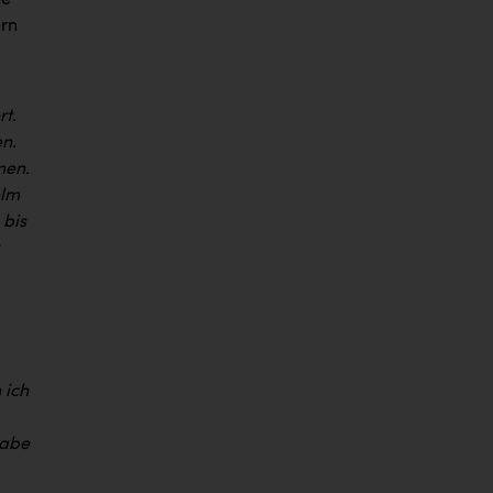
ne
ern
rt.
en.
men.
elm
 bis
.
 ich
habe