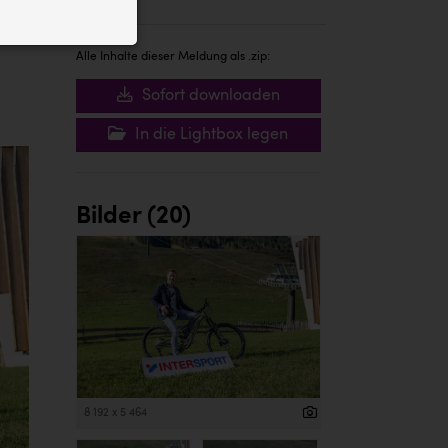
ID auf Ihrem
 der Website
Alle Inhalte dieser Meldung als .zip:
Sofort downloaden
In die Lightbox legen
Bilder (20)
8 192 x 5 464