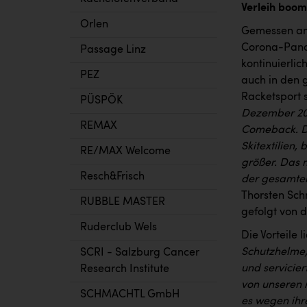
Verleih boom
Orlen
Gemessen am
Corona-Pande
Passage Linz
kontinuierli
PEZ
auch in den 
Racketsport s
PÜSPÖK
Dezember 202
REMAX
Comeback. Da
Skitextilien,
RE/MAX Welcome
größer. Das 
Resch&Frisch
der gesamten
Thorsten Sch
RUBBLE MASTER
gefolgt von 
Ruderclub Wels
Die Vorteile 
Schutzhelme,
SCRI - Salzburg Cancer
und servicie
Research Institute
von unseren 
SCHMACHTL GmbH
es wegen ihr