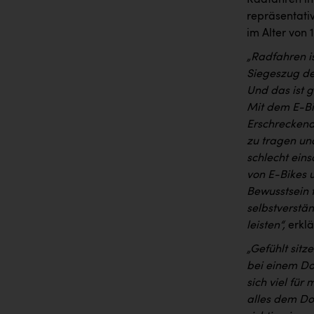
Radfahren in
repräsentati
im Alter von 
„Radfahren i
Siegeszug des
Und das ist 
Mit dem E-Bi
Erschreckend 
zu tragen und
schlecht ein
von E-Bikes 
Bewusstsein 
selbstverstän
leisten“,
erkl
„Gefühlt sitz
bei einem Do
sich viel für
alles dem Do