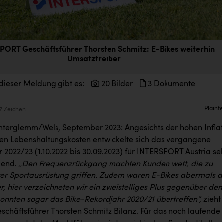
PORT Geschäftsführer Thorsten Schmitz: E-Bikes weiterhin
Umsatztreiber
dieser Meldung gibt es:
20 Bilder
3 Dokumente
Plaint
7 Zeichen
terglemm/Wels, September 2023: Angesichts der hohen Infla
en Lebenshaltungskosten entwickelte sich das vergangene
 2022/23 (1.10.2022 bis 30.09.2023) für INTERSPORT Austria se
lend.
„Den Frequenzrückgang machten Kunden wett, die zu
er Sportausrüstung griffen. Zudem waren E-Bikes abermals d
r, hier verzeichneten wir ein zweistelliges Plus gegenüber de
konnten sogar das Bike-Rekordjahr 2020/21 übertreffen“,
zieht
eschäftsführer Thorsten Schmitz Bilanz. Für das noch laufende