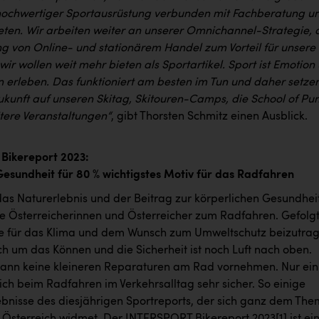
ochwertiger Sportausrüstung verbunden mit Fachberatung u
eten. Wir arbeiten weiter an unserer Omnichannel-Strategie, 
g von Online- und stationärem Handel zum Vorteil für unsere
ir wollen weit mehr bieten als Sportartikel. Sport ist Emotion
 erleben. Das funktioniert am besten im Tun und daher setze
Zukunft auf unseren Skitag, Skitouren-Camps, die School of P
itere Veranstaltungen“
, gibt Thorsten Schmitz einen Ausblick.
Bikereport 2023:
Gesundheit für 80 % wichtigstes Motiv für das Radfahren
 das Naturerlebnis und der Beitrag zur körperlichen Gesundhei
ie Österreicherinnen und Österreicher zum Radfahren. Gefolg
e für das Klima und dem Wunsch zum Umweltschutz beizutrag
ch um das Können und die Sicherheit ist noch Luft nach oben.
 kann keine kleineren Reparaturen am Rad vornehmen. Nur ein
 sich beim Radfahren im Verkehrsalltag sehr sicher. So einige
ebnisse des diesjährigen Sportreports, der sich ganz dem Th