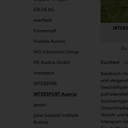
ERLUS AG
everfield
INTERS
Firmenradl
Fristads Austria
Zu 
HIG Infomotion Group
Kurztext
IFE Austria GmbH
76
Immotech
Saalbach-Hin
und steigend
INTERSPAR
Geschäftsjahr
INTERSPORT Austria
zufriedenstel
hochwertiger
Jesolo
Umsatztreibe
Vorjahr und 
Jane Goodall Institute
Intersport-G
Austria