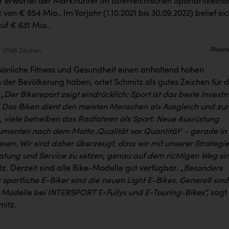
r erwartet der Marktführer im österreichischen Sportartikelha
von € 654 Mio.. Im Vorjahr (1.10.2021 bis 30.09.2022) belief sic
uf € 631 Mio..
Plaint
27196 Zeichen
sönliche Fitness und Gesundheit einen anhaltend hohen
n der Bevölkerung haben, ortet Schmitz als gutes Zeichen für 
.
„Der Bikereport zeigt eindrücklich: Sport ist das beste Invest
t. Das Biken dient den meisten Menschen als Ausgleich und zur
 viele betreiben das Radfahren als Sport. Neue Ausrüstung
menten nach dem Motto ‚Qualität vor Quantität‘ – gerade in
esen. Wir sind daher überzeugt, dass wir mit unserer Strategie
ratung und Service zu setzen, genau auf dem richtigen Weg sin
z. Derzeit sind alle Bike-Modelle gut verfügbar.
„Besonders
sportliche E-Biker sind die neuen Light E-Bikes. Generell sind
 Modelle bei INTERSPORT E-Fullys und E-Touring-Bikes“,
sagt
mitz.