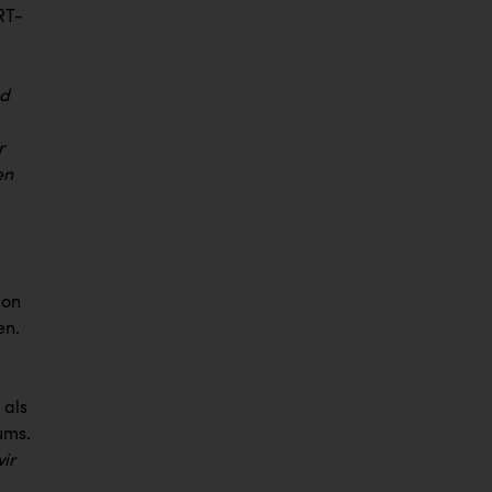
RT-
nd
r
en
ion
en.
 als
ums.
ir