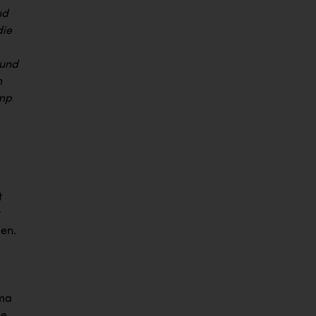
nd
die
 und
n
ump
t
t
en.
ema