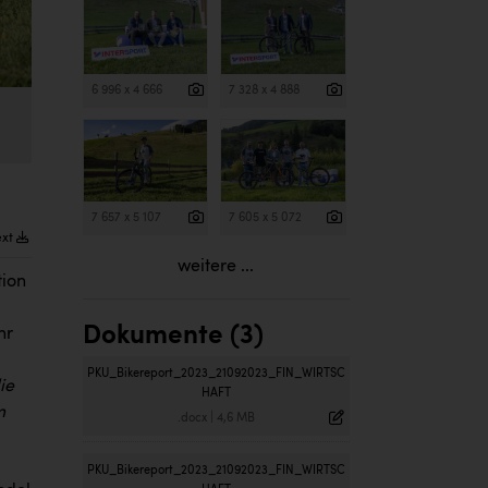
6 996 x 4 666
7 328 x 4 888
7 657 x 5 107
7 605 x 5 072
ext
weitere ...
tion
Dokumente (3)
hr
PKU_Bikereport_2023_21092023_FIN_WIRTSC
ie
HAFT
m
.docx
|
4,6 MB
PKU_Bikereport_2023_21092023_FIN_WIRTSC