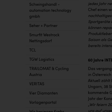
jedes Jahr n
Schwingshandl -
Chef einen w
automation technology
nachhaltiges
gmbh
Sportgeräte h
Seher + Partner
können repar
Produktlebens
Smurfit Westrock
Saison als G
Nettingsdorf
bereits inten
TCL
TGW Logistics
60 Jahre IN
TRAILOMAT & Cycling
Das vergange
Austria
in Österreic
Aktuell zählt
VERITAS
Ungarn, 38 S
kommende Ges
Vier Diamanten
Jahr der Kon
Vorlagenportal
„Wir feiern 2
uns auf unse