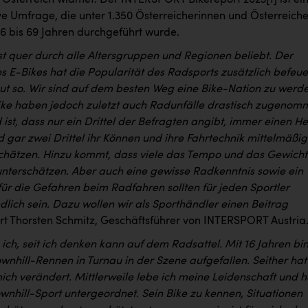
 Österreich widmet. Der INTERSPORT Bikereport 2023
[1]
ist ei
ve Umfrage, die unter 1.350 Österreicherinnen und Österreich
16 bis 69 Jahren durchgeführt wurde.
st quer durch alle Altersgruppen und Regionen beliebt. Der
 E-Bikes hat die Popularität des Radsports zusätzlich befeue
gut so. Wir sind auf dem besten Weg eine Bike-Nation zu werd
ke haben jedoch zuletzt auch Radunfälle drastisch zugenom
ist, dass nur ein Drittel der Befragten angibt, immer einen H
 gar zwei Drittel ihr Können und ihre Fahrtechnik mittelmäßig
schätzen. Hinzu kommt, dass viele das Tempo und das Gewicht
unterschätzen. Aber auch eine gewisse Radkenntnis sowie ein
für die Gefahren beim Radfahren sollten für jeden Sportler
dlich sein. Dazu wollen wir als Sporthändler einen Beitrag
ärt Thorsten Schmitz, Geschäftsführer von INTERSPORT Austria
e ich, seit ich denken kann auf dem Radsattel. Mit 16 Jahren bin
wnhill-Rennen in Turnau in der Szene aufgefallen. Seither hat
 mich verändert. Mittlerweile lebe ich meine Leidenschaft und 
wnhill-Sport untergeordnet. Sein Bike zu kennen, Situationen