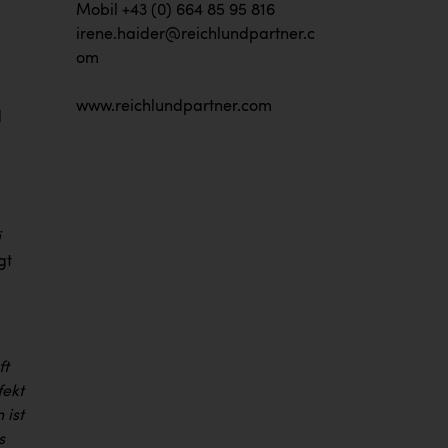
Mobil +43 (0) 664 85 95 816
irene.haider@reichlundpartner.c
om
www.reichlundpartner.com
d
i
gt
ft
fekt
 ist
s