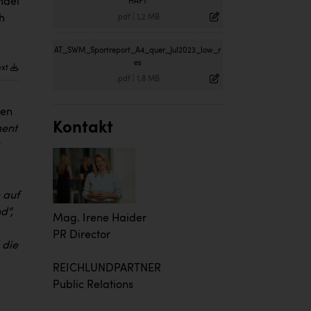
ndel
HAFT
h
.pdf
|
1,2 MB
AT_SWM_Sportreport_A4_quer_Jul2023_low_r
es
ext
.pdf
|
1,8 MB
den
Kontakt
ment
 auf
d“,
Mag. Irene Haider
PR Director
 die
REICHLUNDPARTNER
Public Relations