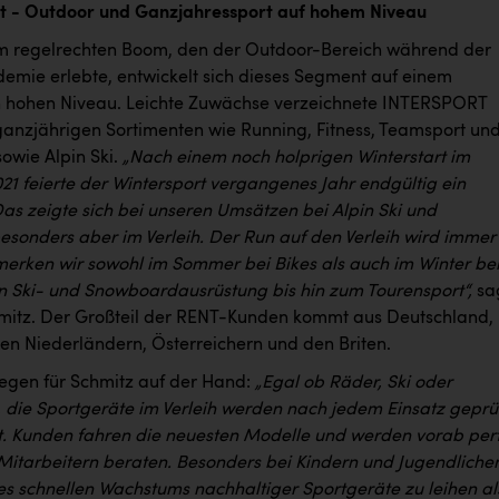
t - Outdoor und Ganzjahressport auf hohem Niveau
 regelrechten Boom, den der Outdoor-Bereich während der
mie erlebte, entwickelt sich dieses Segment auf einem
ch hohen Niveau. Leichte Zuwächse verzeichnete INTERSPORT
ganzjährigen Sortimenten wie Running, Fitness, Teamsport un
owie Alpin Ski.
„Nach einem noch holprigen Winterstart im
1 feierte der Wintersport vergangenes Jahr endgültig ein
s zeigte sich bei unseren Umsätzen bei Alpin Ski und
 besonders aber im Verleih. Der Run auf den Verleih wird immer
merken wir sowohl im Sommer bei Bikes als auch im Winter be
 Ski- und Snowboardausrüstung bis hin zum Tourensport“,
sa
mitz. Der Großteil der RENT-Kunden kommt aus Deutschland,
den Niederländern, Österreichern und den Briten.
liegen für Schmitz auf der Hand:
„Egal ob Räder, Ski oder
 die Sportgeräte im Verleih werden nach jedem Einsatz geprü
rt. Kunden fahren die neuesten Modelle und werden vorab per
Mitarbeitern beraten. Besonders bei Kindern und Jugendlichen
es schnellen Wachstums nachhaltiger Sportgeräte zu leihen al