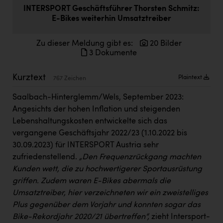
Doppler Gruppe
INTERSPORT Geschäftsführer Thorsten Schmitz:
E-Bikes weiterhin Umsatztreiber
ERLUS AG
Zu dieser Meldung gibt es:
20 Bilder
everfield
3 Dokumente
Firmenradl
Kurztext
Plaintext
767 Zeichen
Fristads Austria
Saalbach-Hinterglemm/Wels, September 2023:
HIG Infomotion Group
Angesichts der hohen Inflation und steigenden
IFE Austria GmbH
Lebenshaltungskosten entwickelte sich das
vergangene Geschäftsjahr 2022/23 (1.10.2022 bis
Immotech
30.09.2023) für INTERSPORT Austria sehr
INTERSPAR
zufriedenstellend.
„Den Frequenzrückgang machten
Kunden wett, die zu hochwertigerer Sportausrüstung
INTERSPORT Austria
griffen. Zudem waren E-Bikes abermals die
Jesolo
Umsatztreiber, hier verzeichneten wir ein zweistelliges
Plus gegenüber dem Vorjahr und konnten sogar das
Jane Goodall Institute Austria
Bike-Rekordjahr 2020/21 übertreffen“,
zieht Intersport-