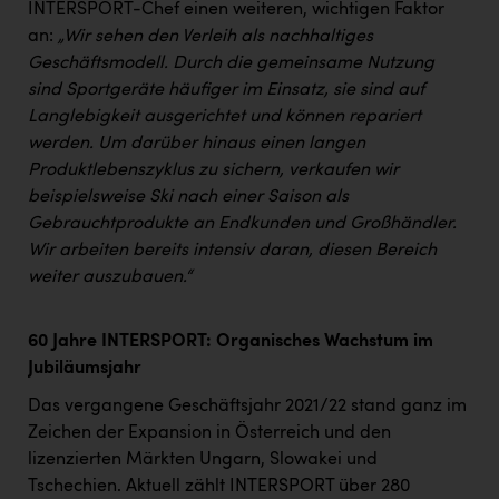
Wirtschaftskammer OÖ Energiehandel
INTERSPORT-Chef einen weiteren, wichtigen Faktor
an:
„Wir sehen den Verleih als nachhaltiges
Dopgas
Geschäftsmodell. Durch die gemeinsame Nutzung
kunden basics
sind Sportgeräte häufiger im Einsatz, sie sind auf
Langlebigkeit ausgerichtet und können repariert
kontakt
werden. Um darüber hinaus einen langen
Produktlebenszyklus zu sichern, verkaufen wir
beispielsweise Ski nach einer Saison als
Gebrauchtprodukte an Endkunden und Großhändler.
Wir arbeiten bereits intensiv daran, diesen Bereich
weiter auszubauen.“
60 Jahre INTERSPORT: Organisches Wachstum im
Jubiläumsjahr
Das vergangene Geschäftsjahr 2021/22 stand ganz im
Zeichen der Expansion in Österreich und den
lizenzierten Märkten Ungarn, Slowakei und
Tschechien. Aktuell zählt INTERSPORT über 280