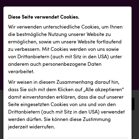
Diese Seite verwendet Cookies.
Wir verwenden unterschiedliche Cookies, um Ihnen
die best­mögliche Nutzung unserer Website zu
ermöglichen, sowie um unsere Website fortlaufend
zu verbessern. Mit Cookies werden von uns sowie
von Drittanbietern (auch mit Sitz in den USA) unter
anderem auch personenbezogene Daten
verarbeitet.
Wir weisen in diesem Zusammenhang darauf hin,
dass Sie sich mit dem Klicken auf „Alle akzeptieren“
damit ein­ver­standen erklären, dass die auf unserer
0
Seite eingesetzten Cookies von uns und von den
Drittanbietern (auch mit Sitz in den USA) verwendet
werden dürfen. Sie können diese Zustimmung
aktuelle aussendungen
aktuelle aussendungen
INTERSPORT Austria
jederzeit widerrufen.
REICHL UND PARTNER