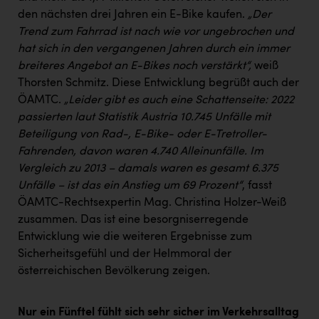
den nächsten drei Jahren ein E-Bike kaufen.
„Der
Trend zum Fahrrad ist nach wie vor ungebrochen und
hat sich in den vergangenen Jahren durch ein immer
breiteres Angebot an E-Bikes noch verstärkt“,
weiß
Thorsten Schmitz. Diese Entwicklung begrüßt auch der
ÖAMTC.
„Leider gibt es auch eine Schattenseite: 2022
passierten laut Statistik Austria 10.745 Unfälle mit
Beteiligung von Rad-, E-Bike- oder E-Tretroller-
Fahrenden, davon waren 4.740 Alleinunfälle. Im
Vergleich zu 2013 – damals waren es gesamt 6.375
Unfälle – ist das ein Anstieg um 69 Prozent“
, fasst
ÖAMTC-Rechtsexpertin Mag. Christina Holzer-Weiß
zusammen. Das ist eine besorgniserregende
Entwicklung wie die weiteren Ergebnisse zum
Sicherheitsgefühl und der Helmmoral der
österreichischen Bevölkerung zeigen.
Nur ein Fünftel fühlt sich sehr sicher im Verkehrsalltag