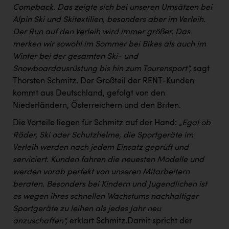
TCL
Comeback. Das zeigte sich bei unseren Umsätzen bei
Alpin Ski und Skitextilien, besonders aber im Verleih.
TGW Logistics
Der Run auf den Verleih wird immer größer. Das
TRAILOMAT & Cycling Austria
merken wir sowohl im Sommer bei Bikes als auch im
Winter bei der gesamten Ski- und
VERITAS
Snowboardausrüstung bis hin zum Tourensport“,
sagt
Vier Diamanten
Thorsten Schmitz. Der Großteil der RENT-Kunden
kommt aus Deutschland, gefolgt von den
Vorlagenportal
Niederländern, Österreichern und den Briten.
Wir besiegen Krebs
Die Vorteile liegen für Schmitz auf der Hand:
„Egal ob
Wirtschaftskammer OÖ
Räder, Ski oder Schutzhelme, die Sportgeräte im
Verleih werden nach jedem Einsatz geprüft und
ZGONC
serviciert. Kunden fahren die neuesten Modelle und
werden vorab perfekt von unseren Mitarbeitern
ZULuft - Zukunft Luft Austria
beraten. Besonders bei Kindern und Jugendlichen ist
z.l.ö.
es wegen ihres schnellen Wachstums nachhaltiger
Sportgeräte zu leihen als jedes Jahr neu
Österreichisches Hebammengremium
anzuschaffen“,
erklärt Schmitz.Damit spricht der