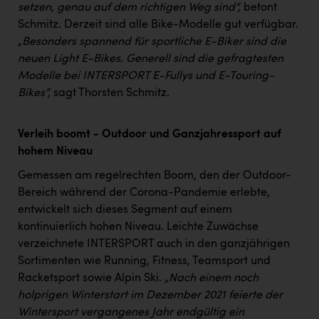
PEZ
setzen, genau auf dem richtigen Weg sind“,
betont
Schmitz. Derzeit sind alle Bike-Modelle gut verfügbar.
PÜSPÖK
„Besonders spannend für sportliche E-Biker sind die
neuen Light E-Bikes. Generell sind die gefragtesten
REMAX
Modelle bei INTERSPORT E-Fullys und E-Touring-
RE/MAX Welcome
Bikes“,
sagt Thorsten Schmitz.
Resch&Frisch
Verleih boomt - Outdoor und Ganzjahressport auf
RUBBLE MASTER
hohem Niveau
Ruderclub Wels
Gemessen am regelrechten Boom, den der Outdoor-
SCRI - Salzburg Cancer Research Institute
Bereich während der Corona-Pandemie erlebte,
entwickelt sich dieses Segment auf einem
SCHMACHTL GmbH
kontinuierlich hohen Niveau. Leichte Zuwächse
Schwingshandl - automation technology gmbh
verzeichnete INTERSPORT auch in den ganzjährigen
Sortimenten wie Running, Fitness, Teamsport und
Seher + Partner
Racketsport sowie Alpin Ski.
„Nach einem noch
holprigen Winterstart im Dezember 2021 feierte der
Smurfit Westrock Nettingsdorf
Wintersport vergangenes Jahr endgültig ein