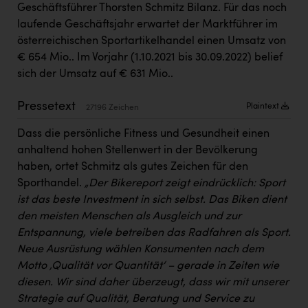
Geschäftsführer Thorsten Schmitz Bilanz. Für das noch
Kärcher
laufende Geschäftsjahr erwartet der Marktführer im
Karin Liedl
österreichischen Sportartikelhandel einen Umsatz von
€ 654 Mio.. Im Vorjahr (1.10.2021 bis 30.09.2022) belief
KEBA
sich der Umsatz auf € 631 Mio..
KIWI Kinderwunsch Institut Dr. Loimer
Pressetext
Plaintext
27196 Zeichen
KLIPP Frisör
Dass die persönliche Fitness und Gesundheit einen
Kleider Bauer
anhaltend hohen Stellenwert in der Bevölkerung
Kremsmüller Anlagenbau GmbH
haben, ortet Schmitz als gutes Zeichen für den
Sporthandel.
„Der Bikereport zeigt eindrücklich: Sport
Maximarkt
ist das beste Investment in sich selbst. Das Biken dient
Oldtimer Raststationen und Motorhotels
den meisten Menschen als Ausgleich und zur
Entspannung, viele betreiben das Radfahren als Sport.
Österreichischer Kachelofenverband
Neue Ausrüstung wählen Konsumenten nach dem
Orlen
Motto ‚Qualität vor Quantität‘ – gerade in Zeiten wie
diesen. Wir sind daher überzeugt, dass wir mit unserer
Passage Linz
Strategie auf Qualität, Beratung und Service zu