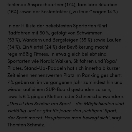
fehlende Ansprechpartner (17%), familiäre Situation
(16%) sowie der Kostenfaktor („zu teuer“ sagen 14 %).
In der Hitliste der beliebtesten Sportarten führt
Radfahren mit 60 %, gefolgt von Schwimmen
(53 %), Wandern und Bergsteigen (35 %) sowie Laufen
(34 %). Ein Viertel (24 %) der Bevölkerung macht
regelmäßig Fitness. In etwa gleich beliebt sind
Sportarten wie Nordic Walken, Skifahren und Yoga/
Pilates. Stand-Up-Paddeln hat sich innerhalb kurzer
Zeit einen nennenswerten Platz im Ranking gesichert:
7 % geben an im vergangenen Jahr zumindest hin und
wieder auf einem SUP-Board gestanden zu sein,
jeweils 6 % gingen Klettern oder Schneeschuhwandern
.
„Das ist das Schöne am Sport – die Möglichkeiten sind
vielfältig und es gibt für jeden den ‚richtigen‘ Sport,
der Spaß macht. Hauptsache man bewegt sich“
, sagt
Thorsten Schmitz.