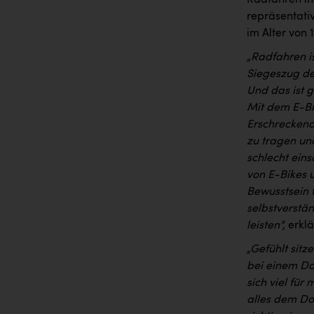
Radfahren in
repräsentati
im Alter von 
„Radfahren i
Siegeszug des
Und das ist 
Mit dem E-Bi
Erschreckend 
zu tragen und
schlecht ein
von E-Bikes 
Bewusstsein 
selbstverstän
leisten“,
erkl
„Gefühlt sitz
bei einem Do
sich viel für
alles dem Do