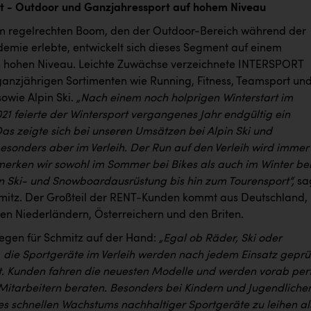
t - Outdoor und Ganzjahressport auf hohem Niveau
 regelrechten Boom, den der Outdoor-Bereich während der
mie erlebte, entwickelt sich dieses Segment auf einem
ch hohen Niveau. Leichte Zuwächse verzeichnete INTERSPORT
ganzjährigen Sortimenten wie Running, Fitness, Teamsport un
owie Alpin Ski.
„Nach einem noch holprigen Winterstart im
1 feierte der Wintersport vergangenes Jahr endgültig ein
s zeigte sich bei unseren Umsätzen bei Alpin Ski und
 besonders aber im Verleih. Der Run auf den Verleih wird immer
merken wir sowohl im Sommer bei Bikes als auch im Winter be
 Ski- und Snowboardausrüstung bis hin zum Tourensport“,
sa
mitz. Der Großteil der RENT-Kunden kommt aus Deutschland,
den Niederländern, Österreichern und den Briten.
liegen für Schmitz auf der Hand:
„Egal ob Räder, Ski oder
 die Sportgeräte im Verleih werden nach jedem Einsatz geprü
rt. Kunden fahren die neuesten Modelle und werden vorab per
Mitarbeitern beraten. Besonders bei Kindern und Jugendlichen
es schnellen Wachstums nachhaltiger Sportgeräte zu leihen al