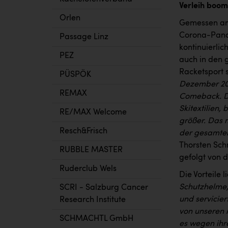
Verleih boom
Orlen
Gemessen am
Corona-Pande
Passage Linz
kontinuierli
PEZ
auch in den 
Racketsport s
PÜSPÖK
Dezember 202
REMAX
Comeback. Da
Skitextilien,
RE/MAX Welcome
größer. Das 
Resch&Frisch
der gesamten
Thorsten Sch
RUBBLE MASTER
gefolgt von 
Ruderclub Wels
Die Vorteile 
Schutzhelme,
SCRI - Salzburg Cancer
und servicie
Research Institute
von unseren 
SCHMACHTL GmbH
es wegen ihr