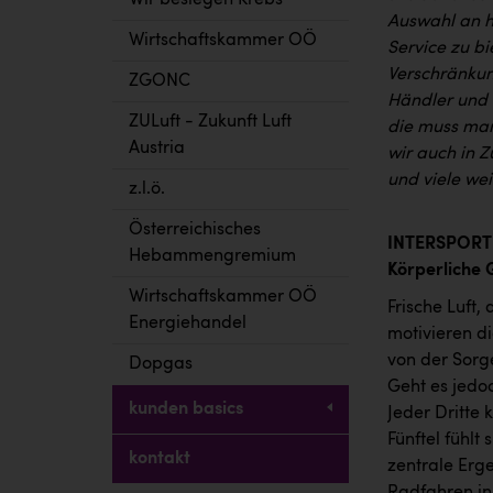
Wir besiegen Krebs
Auswahl an h
Wirtschaftskammer OÖ
Service zu bi
Verschränkun
ZGONC
Händler und w
ZULuft - Zukunft Luft
die muss man
Austria
wir auch in 
und viele we
z.l.ö.
Österreichisches
INTERSPORT 
Hebammengremium
Körperliche 
Wirtschaftskammer OÖ
Frische Luft,
Energiehandel
motivieren d
von der Sorg
Dopgas
Geht es jedo
kunden basics
Jeder Dritte
Fünftel fühlt
kontakt
zentrale Erg