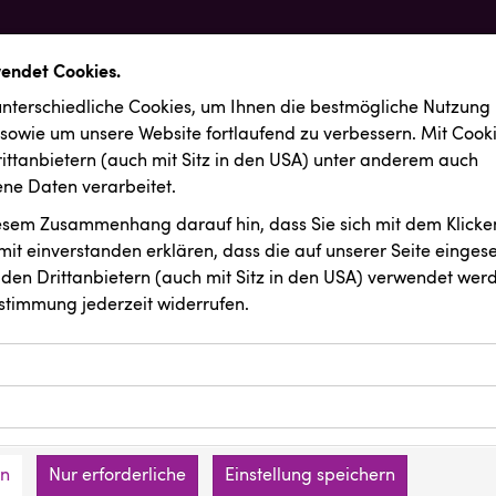
wendet Cookies.
nterschiedliche Cookies, um Ihnen die best­mögliche Nutzung
 sowie um unsere Website fortlaufend zu verbessern. Mit Cook
ittanbietern (auch mit Sitz in den USA) unter anderem auch
e Daten verarbeitet.
iesem Zusammenhang darauf hin, dass Sie sich mit dem Klicken
it ein­ver­standen erklären, dass die auf unserer Seite einges
den Drittanbietern (auch mit Sitz in den USA) verwendet werd
stimmung jederzeit widerrufen.
ookies ermöglichen grundlegende Funktionen und sind für die 
Website erforderlich. Diese Cookies speichern keine persone
ussendungen
INTERSPORT Austria
ies erfassen Informationen anonym. Diese Informationen helfe
den an keine Dritten übermittelt.
e unsere Besucher unsere Website nutzen.
en
Nur erforderliche
Einstellung speichern
mer der Website (Erstanbieter)