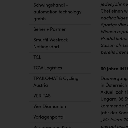
jedes Jahr n
Schwingshandl -
Chef einen w
automation technology
nachhaltiges
gmbh
Sportgeräte h
Seher + Partner
können repar
Produktlebens
Smurfit Westrock
Saison als G
Nettingsdorf
bereits inten
TCL
TGW Logistics
60 Jahre IN
TRAILOMAT & Cycling
Das vergange
Austria
in Österreic
Aktuell zählt
VERITAS
Ungarn, 38 S
kommende Ges
Vier Diamanten
Jahr der Kon
Vorlagenportal
„Wir feiern 2
uns auf unse