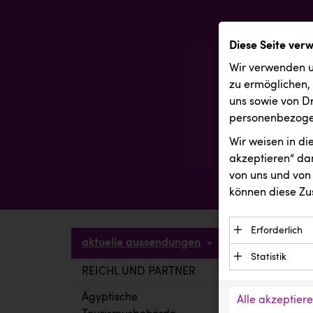
Diese Seite ver
Wir verwenden u
zu ermöglichen,
uns sowie von Dr
personenbezogen
Wir weisen in d
akzeptieren“ dam
von uns und von 
können diese Zu
Erforderlich
aktuelle aussendungen
Essenzielle C
Statistik
Funktion der 
REICHL UND PARTNER
aktuelle a
Statistik Cook
Daten und wer
verstehen, wi
Ägyptische
Alle akzeptier
Anbieter: Eigentü