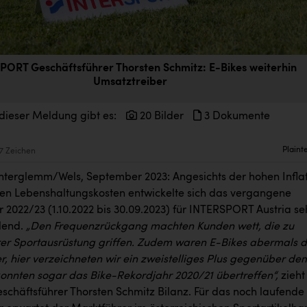
PORT Geschäftsführer Thorsten Schmitz: E-Bikes weiterhin
Umsatztreiber
dieser Meldung gibt es:
20 Bilder
3 Dokumente
Plaint
7 Zeichen
terglemm/Wels, September 2023: Angesichts der hohen Infla
en Lebenshaltungskosten entwickelte sich das vergangene
 2022/23 (1.10.2022 bis 30.09.2023) für INTERSPORT Austria se
lend.
„Den Frequenzrückgang machten Kunden wett, die zu
er Sportausrüstung griffen. Zudem waren E-Bikes abermals d
r, hier verzeichneten wir ein zweistelliges Plus gegenüber de
konnten sogar das Bike-Rekordjahr 2020/21 übertreffen“,
zieht
eschäftsführer Thorsten Schmitz Bilanz. Für das noch laufende