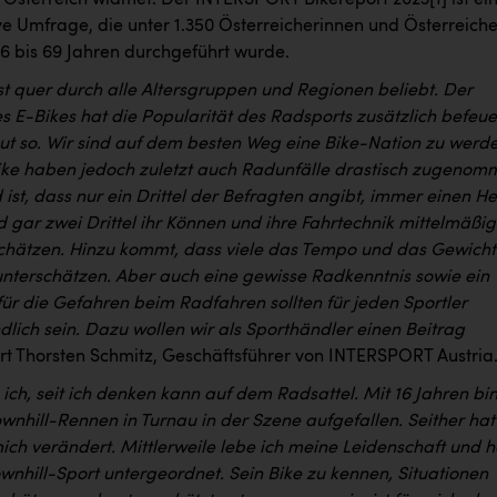
 Österreich widmet. Der INTERSPORT Bikereport 2023
[1]
ist ei
ve Umfrage, die unter 1.350 Österreicherinnen und Österreich
16 bis 69 Jahren durchgeführt wurde.
st quer durch alle Altersgruppen und Regionen beliebt. Der
 E-Bikes hat die Popularität des Radsports zusätzlich befeue
gut so. Wir sind auf dem besten Weg eine Bike-Nation zu werd
ke haben jedoch zuletzt auch Radunfälle drastisch zugenom
ist, dass nur ein Drittel der Befragten angibt, immer einen H
 gar zwei Drittel ihr Können und ihre Fahrtechnik mittelmäßig
schätzen. Hinzu kommt, dass viele das Tempo und das Gewicht
unterschätzen. Aber auch eine gewisse Radkenntnis sowie ein
für die Gefahren beim Radfahren sollten für jeden Sportler
dlich sein. Dazu wollen wir als Sporthändler einen Beitrag
ärt Thorsten Schmitz, Geschäftsführer von INTERSPORT Austria
e ich, seit ich denken kann auf dem Radsattel. Mit 16 Jahren bin
wnhill-Rennen in Turnau in der Szene aufgefallen. Seither hat
 mich verändert. Mittlerweile lebe ich meine Leidenschaft und 
wnhill-Sport untergeordnet. Sein Bike zu kennen, Situationen