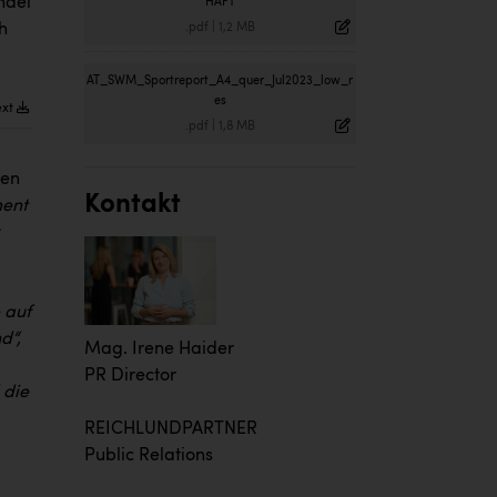
ndel
HAFT
h
.pdf
|
1,2 MB
AT_SWM_Sportreport_A4_quer_Jul2023_low_r
es
ext
.pdf
|
1,8 MB
den
Kontakt
ment
 auf
d“,
Mag. Irene Haider
PR Director
 die
REICHLUNDPARTNER
Public Relations