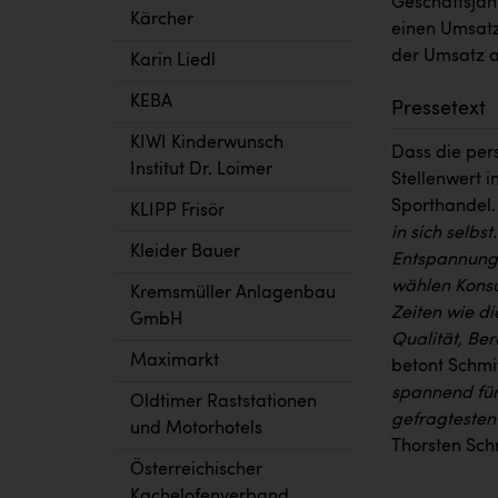
Geschäftsjah
Kärcher
einen Umsatz 
der Umsatz a
Karin Liedl
KEBA
Pressetext
KIWI Kinderwunsch
Dass die per
Institut Dr. Loimer
Stellenwert i
Sporthandel
KLIPP Frisör
in sich selbs
Kleider Bauer
Entspannung,
wählen Konsu
Kremsmüller Anlagenbau
Zeiten wie di
GmbH
Qualität, Be
Maximarkt
betont Schmit
spannend für 
Oldtimer Raststationen
gefragtesten
und Motorhotels
Thorsten Sch
Österreichischer
Kachelofenverband