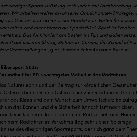
ochwertiger Sportausrüstung verbunden mit Fachberatung u
eten. Wir arbeiten weiter an unserer Omnichannel-Strategie, 
g von Online- und stationärem Handel zum Vorteil für unsere
ir wollen weit mehr bieten als Sportartikel. Sport ist Emotion
 erleben. Das funktioniert am besten im Tun und daher setze
Zukunft auf unseren Skitag, Skitouren-Camps, die School of P
itere Veranstaltungen“
, gibt Thorsten Schmitz einen Ausblick.
Bikereport 2023:
Gesundheit für 80 % wichtigstes Motiv für das Radfahren
 das Naturerlebnis und der Beitrag zur körperlichen Gesundhei
ie Österreicherinnen und Österreicher zum Radfahren. Gefolg
e für das Klima und dem Wunsch zum Umweltschutz beizutrag
ch um das Können und die Sicherheit ist noch Luft nach oben.
 kann keine kleineren Reparaturen am Rad vornehmen. Nur ein
 sich beim Radfahren im Verkehrsalltag sehr sicher. So einige
ebnisse des diesjährigen Sportreports, der sich ganz dem Th