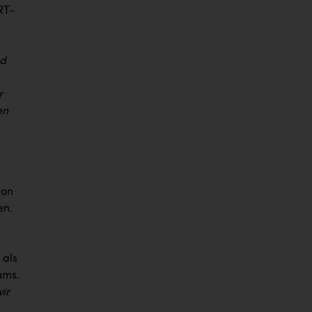
RT-
nd
r
en
ion
en.
 als
ums.
ir