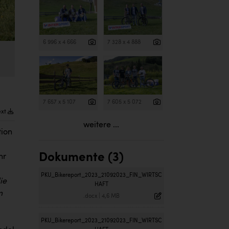
6 996 x 4 666
7 328 x 4 888
7 657 x 5 107
7 605 x 5 072
ext
weitere ...
tion
Dokumente (3)
hr
PKU_Bikereport_2023_21092023_FIN_WIRTSC
ie
HAFT
m
.docx
|
4,6 MB
PKU_Bikereport_2023_21092023_FIN_WIRTSC