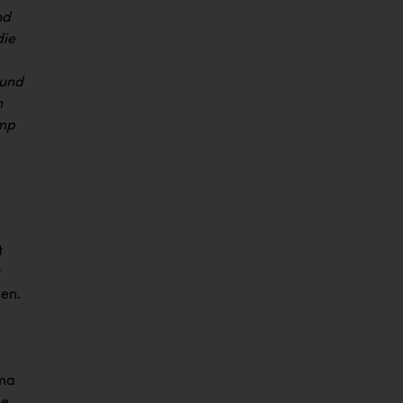
nd
die
 und
n
ump
t
t
en.
ema