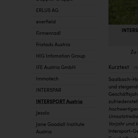
ERLUS AG
everfield
INTERS
Firmenradl
Fristads Austria
Zu 
HIG Infomotion Group
Kurztext
IFE Austria GmbH
76
Immotech
Saalbach-Hin
und steigend
INTERSPAR
Geschäftsjahr
INTERSPORT Austria
zufriedenstel
hochwertiger
Jesolo
Umsatztreibe
Vorjahr und 
Jane Goodall Institute
Intersport-G
Austria