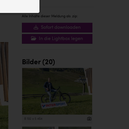
ID auf Ihrem
 der Website
Alle Inhalte dieser Meldung als .zip:
Sofort downloaden
In die Lightbox legen
Bilder (20)
8 192 x 5 464