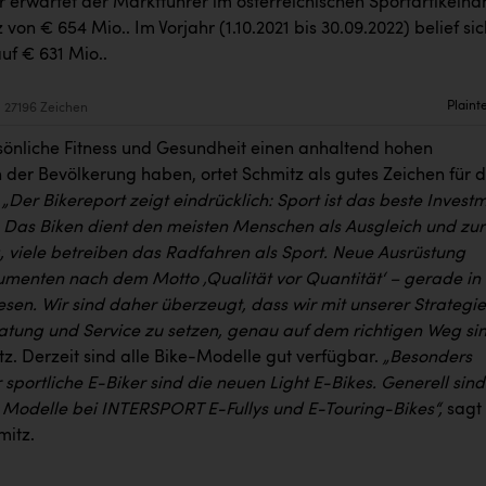
r erwartet der Marktführer im österreichischen Sportartikelha
von € 654 Mio.. Im Vorjahr (1.10.2021 bis 30.09.2022) belief sic
uf € 631 Mio..
Plaint
27196 Zeichen
sönliche Fitness und Gesundheit einen anhaltend hohen
n der Bevölkerung haben, ortet Schmitz als gutes Zeichen für 
.
„Der Bikereport zeigt eindrücklich: Sport ist das beste Invest
t. Das Biken dient den meisten Menschen als Ausgleich und zur
 viele betreiben das Radfahren als Sport. Neue Ausrüstung
menten nach dem Motto ‚Qualität vor Quantität‘ – gerade in
esen. Wir sind daher überzeugt, dass wir mit unserer Strategie
ratung und Service zu setzen, genau auf dem richtigen Weg sin
z. Derzeit sind alle Bike-Modelle gut verfügbar.
„Besonders
sportliche E-Biker sind die neuen Light E-Bikes. Generell sind
 Modelle bei INTERSPORT E-Fullys und E-Touring-Bikes“,
sagt
mitz.