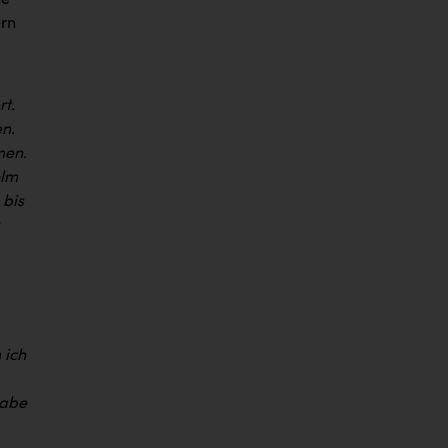
ne
ern
rt.
en.
men.
elm
 bis
.
 ich
habe