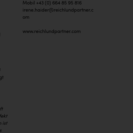
Mobil +43 (0) 664 85 95 816
irene.haider@reichlundpartner.c
om
www.reichlundpartner.com
d
i
gt
ft
fekt
 ist
s