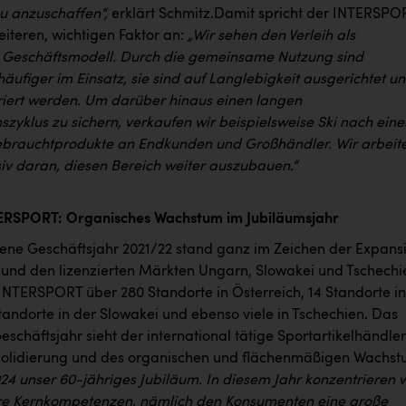
eu anzuschaffen“,
erklärt Schmitz.Damit spricht der INTERSPO
eiteren, wichtigen Faktor an:
„Wir sehen den Verleih als
 Geschäftsmodell. Durch die gemeinsame Nutzung sind
äufiger im Einsatz, sie sind auf Langlebigkeit ausgerichtet u
iert werden. Um darüber hinaus einen langen
zyklus zu sichern, verkaufen wir beispielsweise Ski nach eine
ebrauchtprodukte an Endkunden und Großhändler. Wir arbeit
siv daran, diesen Bereich weiter auszubauen.“
TERSPORT: Organisches Wachstum im Jubiläumsjahr
ne Geschäftsjahr 2021/22 stand ganz im Zeichen der Expans
h und den lizenzierten Märkten Ungarn, Slowakei und Tschechi
 INTERSPORT über 280 Standorte in Österreich, 14 Standorte in
tandorte in der Slowakei und ebenso viele in Tschechien. Das
chäftsjahr sieht der international tätige Sportartikelhändler
solidierung und des organischen und flächenmäßigen Wachst
024 unser 60-jähriges Jubiläum. In diesem Jahr konzentrieren w
re Kernkompetenzen, nämlich den Konsumenten eine große