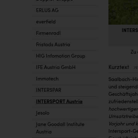
ERLUS AG
everfield
INTERS
Firmenradl
Fristads Austria
Zu 
HIG Infomotion Group
Kurztext
IFE Austria GmbH
76
Immotech
Saalbach-Hin
und steigend
INTERSPAR
Geschäftsjahr
INTERSPORT Austria
zufriedenstel
hochwertiger
Jesolo
Umsatztreibe
Vorjahr und 
Jane Goodall Institute
Intersport-G
Austria