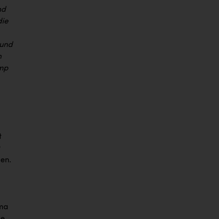
nd
die
 und
n
ump
t
t
en.
ema