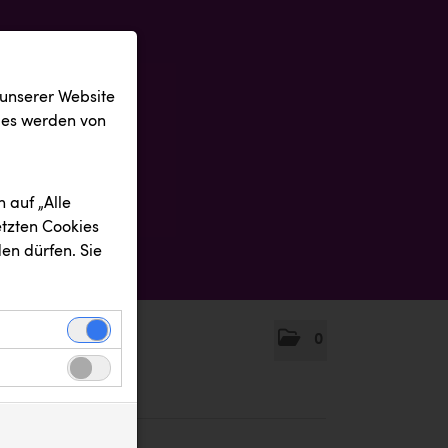
 unserer Website
ies werden von
 auf „Alle
etzten Cookies
en dürfen. Sie
0
einwandfreie
nbezogenen
n uns zu