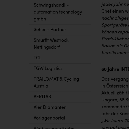
jedes Jahr n
Schwingshandl -
Chef einen w
automation technology
nachhaltiges
gmbh
Sportgeräte h
Seher + Partner
können repar
Produktlebens
Smurfit Westrock
Saison als G
Nettingsdorf
bereits inten
TCL
TGW Logistics
60 Jahre IN
TRAILOMAT & Cycling
Das vergange
Austria
in Österreic
Aktuell zählt
VERITAS
Ungarn, 38 S
kommende Ges
Vier Diamanten
Jahr der Kon
Vorlagenportal
„Wir feiern 2
uns auf unse