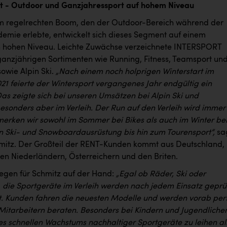
t - Outdoor und Ganzjahressport auf hohem Niveau
 regelrechten Boom, den der Outdoor-Bereich während der
mie erlebte, entwickelt sich dieses Segment auf einem
ch hohen Niveau. Leichte Zuwächse verzeichnete INTERSPORT
ganzjährigen Sortimenten wie Running, Fitness, Teamsport un
owie Alpin Ski.
„Nach einem noch holprigen Winterstart im
1 feierte der Wintersport vergangenes Jahr endgültig ein
s zeigte sich bei unseren Umsätzen bei Alpin Ski und
 besonders aber im Verleih. Der Run auf den Verleih wird immer
merken wir sowohl im Sommer bei Bikes als auch im Winter be
 Ski- und Snowboardausrüstung bis hin zum Tourensport“,
sa
mitz. Der Großteil der RENT-Kunden kommt aus Deutschland,
den Niederländern, Österreichern und den Briten.
liegen für Schmitz auf der Hand:
„Egal ob Räder, Ski oder
 die Sportgeräte im Verleih werden nach jedem Einsatz geprü
rt. Kunden fahren die neuesten Modelle und werden vorab per
Mitarbeitern beraten. Besonders bei Kindern und Jugendlichen
es schnellen Wachstums nachhaltiger Sportgeräte zu leihen al