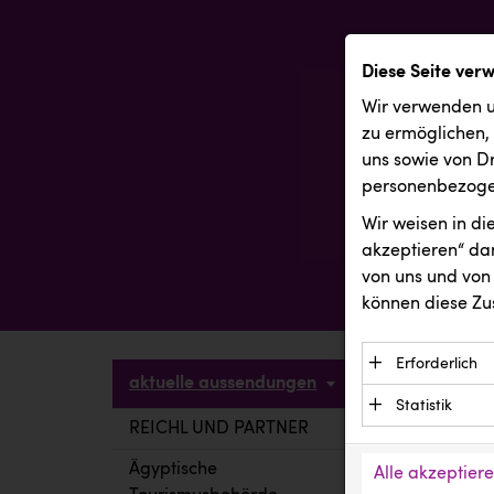
Diese Seite ver
Wir verwenden u
zu ermöglichen,
uns sowie von Dr
personenbezogen
Wir weisen in d
akzeptieren“ dam
von uns und von 
können diese Zu
Erforderlich
aktuelle aussendungen
Essenzielle C
Statistik
Funktion der 
REICHL UND PARTNER
aktuelle a
Statistik Cook
Daten und wer
verstehen, wi
Ägyptische
Alle akzeptier
Anbieter: Eigentü