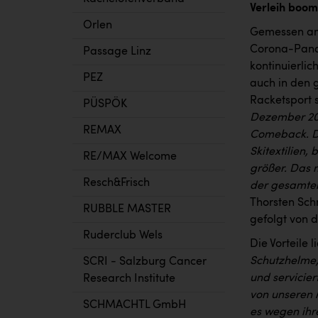
Verleih boom
Orlen
Gemessen am
Corona-Pande
Passage Linz
kontinuierli
PEZ
auch in den 
Racketsport s
PÜSPÖK
Dezember 202
REMAX
Comeback. Da
Skitextilien,
RE/MAX Welcome
größer. Das 
Resch&Frisch
der gesamten
Thorsten Sch
RUBBLE MASTER
gefolgt von 
Ruderclub Wels
Die Vorteile 
Schutzhelme,
SCRI - Salzburg Cancer
und servicie
Research Institute
von unseren 
SCHMACHTL GmbH
es wegen ihr