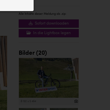
ID auf Ihrem
 der Website
Alle Inhalte dieser Meldung als .zip:
Sofort downloaden
In die Lightbox legen
Bilder (20)
8 192 x 5 464