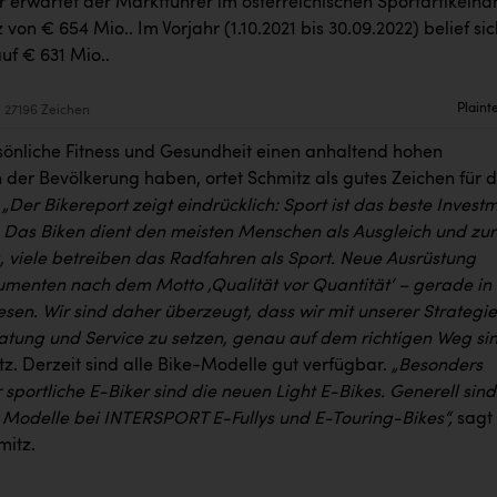
r erwartet der Marktführer im österreichischen Sportartikelha
von € 654 Mio.. Im Vorjahr (1.10.2021 bis 30.09.2022) belief sic
uf € 631 Mio..
Plaint
27196 Zeichen
sönliche Fitness und Gesundheit einen anhaltend hohen
n der Bevölkerung haben, ortet Schmitz als gutes Zeichen für 
.
„Der Bikereport zeigt eindrücklich: Sport ist das beste Invest
t. Das Biken dient den meisten Menschen als Ausgleich und zur
 viele betreiben das Radfahren als Sport. Neue Ausrüstung
menten nach dem Motto ‚Qualität vor Quantität‘ – gerade in
esen. Wir sind daher überzeugt, dass wir mit unserer Strategie
ratung und Service zu setzen, genau auf dem richtigen Weg sin
z. Derzeit sind alle Bike-Modelle gut verfügbar.
„Besonders
sportliche E-Biker sind die neuen Light E-Bikes. Generell sind
 Modelle bei INTERSPORT E-Fullys und E-Touring-Bikes“,
sagt
mitz.