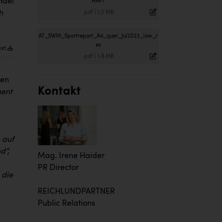
ndel
HAFT
h
.pdf
|
1,2 MB
AT_SWM_Sportreport_A4_quer_Jul2023_low_r
es
ext
.pdf
|
1,8 MB
den
Kontakt
ment
 auf
d“,
Mag. Irene Haider
PR Director
 die
REICHLUNDPARTNER
Public Relations