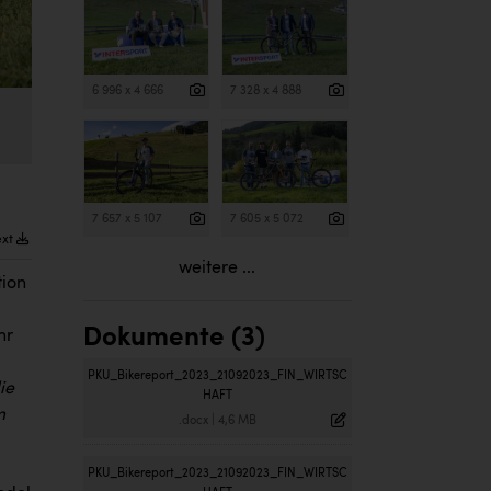
6 996 x 4 666
7 328 x 4 888
7 657 x 5 107
7 605 x 5 072
ext
weitere ...
tion
Dokumente (3)
hr
PKU_Bikereport_2023_21092023_FIN_WIRTSC
ie
HAFT
m
.docx
|
4,6 MB
PKU_Bikereport_2023_21092023_FIN_WIRTSC