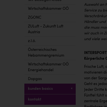
Wir besiegen Krebs
Auswahl an h
Wirtschaftskammer OÖ
Service zu bi
Verschränkun
ZGONC
Händler und w
ZULuft - Zukunft Luft
die muss man
Austria
wir auch in 
und viele we
z.l.ö.
Österreichisches
INTERSPORT 
Hebammengremium
Körperliche 
Wirtschaftskammer OÖ
Frische Luft,
Energiehandel
motivieren d
von der Sorg
Dopgas
Geht es jedo
kunden basics
Jeder Dritte
Fünftel fühlt
kontakt
zentrale Erg