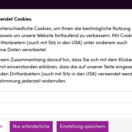
wendet Cookies.
nterschiedliche Cookies, um Ihnen die best­mögliche Nutzung
 sowie um unsere Website fortlaufend zu verbessern. Mit Cook
ittanbietern (auch mit Sitz in den USA) unter anderem auch
e Daten verarbeitet.
iesem Zusammenhang darauf hin, dass Sie sich mit dem Klicken
it ein­ver­standen erklären, dass die auf unserer Seite einges
den Drittanbietern (auch mit Sitz in den USA) verwendet werd
stimmung jederzeit widerrufen.
ookies ermöglichen grundlegende Funktionen und sind für die 
Website erforderlich. Diese Cookies speichern keine persone
ussendungen
INTERSPORT Austria
ies erfassen Informationen anonym. Diese Informationen helfe
den an keine Dritten übermittelt.
e unsere Besucher unsere Website nutzen.
en
Nur erforderliche
Einstellung speichern
mer der Website (Erstanbieter)