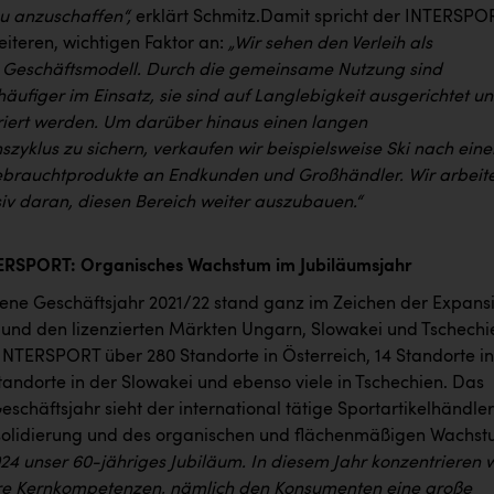
eu anzuschaffen“,
erklärt Schmitz.Damit spricht der INTERSPO
eiteren, wichtigen Faktor an:
„Wir sehen den Verleih als
 Geschäftsmodell. Durch die gemeinsame Nutzung sind
äufiger im Einsatz, sie sind auf Langlebigkeit ausgerichtet u
iert werden. Um darüber hinaus einen langen
zyklus zu sichern, verkaufen wir beispielsweise Ski nach eine
ebrauchtprodukte an Endkunden und Großhändler. Wir arbeit
siv daran, diesen Bereich weiter auszubauen.“
TERSPORT: Organisches Wachstum im Jubiläumsjahr
ne Geschäftsjahr 2021/22 stand ganz im Zeichen der Expans
h und den lizenzierten Märkten Ungarn, Slowakei und Tschechi
 INTERSPORT über 280 Standorte in Österreich, 14 Standorte in
tandorte in der Slowakei und ebenso viele in Tschechien. Das
chäftsjahr sieht der international tätige Sportartikelhändler
solidierung und des organischen und flächenmäßigen Wachst
024 unser 60-jähriges Jubiläum. In diesem Jahr konzentrieren w
re Kernkompetenzen, nämlich den Konsumenten eine große