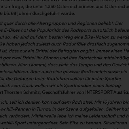
 Österreich widmet. Der INTERSPORT Bikereport 2023
[1]
ist ei
ve Umfrage, die unter 1.350 Österreicherinnen und Österreich
16 bis 69 Jahren durchgeführt wurde.
st quer durch alle Altersgruppen und Regionen beliebt. Der
 E-Bikes hat die Popularität des Radsports zusätzlich befeue
gut so. Wir sind auf dem besten Weg eine Bike-Nation zu werd
ke haben jedoch zuletzt auch Radunfälle drastisch zugenom
ist, dass nur ein Drittel der Befragten angibt, immer einen H
 gar zwei Drittel ihr Können und ihre Fahrtechnik mittelmäßig
schätzen. Hinzu kommt, dass viele das Tempo und das Gewicht
unterschätzen. Aber auch eine gewisse Radkenntnis sowie ein
für die Gefahren beim Radfahren sollten für jeden Sportler
dlich sein. Dazu wollen wir als Sporthändler einen Beitrag
ärt Thorsten Schmitz, Geschäftsführer von INTERSPORT Austria
e ich, seit ich denken kann auf dem Radsattel. Mit 16 Jahren bin
wnhill-Rennen in Turnau in der Szene aufgefallen. Seither hat
 mich verändert. Mittlerweile lebe ich meine Leidenschaft und 
wnhill-Sport untergeordnet. Sein Bike zu kennen, Situationen