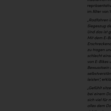
Radfahren in
repräsentati
im Alter von 
„Radfahren i
Siegeszug des
Und das ist 
Mit dem E-Bi
Erschreckend 
zu tragen und
schlecht ein
von E-Bikes 
Bewusstsein 
selbstverstän
leisten“,
erkl
„Gefühlt sitz
bei einem Do
sich viel für
alles dem Do