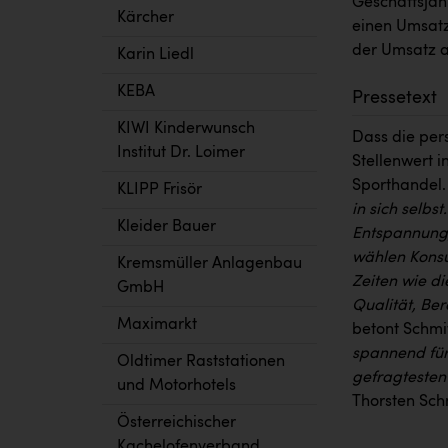
Geschäftsjah
Kärcher
einen Umsatz 
der Umsatz a
Karin Liedl
KEBA
Pressetext
KIWI Kinderwunsch
Dass die per
Institut Dr. Loimer
Stellenwert i
Sporthandel
KLIPP Frisör
in sich selbs
Kleider Bauer
Entspannung,
wählen Konsu
Kremsmüller Anlagenbau
Zeiten wie di
GmbH
Qualität, Be
Maximarkt
betont Schmit
spannend für 
Oldtimer Raststationen
gefragtesten
und Motorhotels
Thorsten Sch
Österreichischer
Kachelofenverband