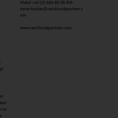
Mobil +43 (0) 664 85 95 816
irene.haider@reichlundpartner.c
om
www.reichlundpartner.com
d
i
gt
ft
fekt
 ist
s