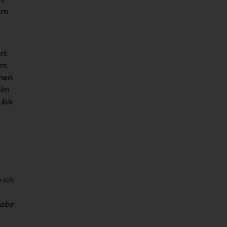
ne
ern
rt.
en.
men.
elm
 bis
.
 ich
habe