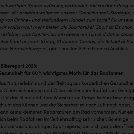
ochwertiger Sportausrüstung verbunden mit Fachberatung u
eten. Wir arbeiten weiter an unserer Omnichannel-Strategie, 
g von Online- und stationärem Handel zum Vorteil für unsere
ir wollen weit mehr bieten als Sportartikel. Sport ist Emotion
 erleben. Das funktioniert am besten im Tun und daher setze
Zukunft auf unseren Skitag, Skitouren-Camps, die School of P
itere Veranstaltungen“
, gibt Thorsten Schmitz einen Ausblick.
Bikereport 2023:
Gesundheit für 80 % wichtigstes Motiv für das Radfahren
 das Naturerlebnis und der Beitrag zur körperlichen Gesundhei
ie Österreicherinnen und Österreicher zum Radfahren. Gefolg
e für das Klima und dem Wunsch zum Umweltschutz beizutrag
ch um das Können und die Sicherheit ist noch Luft nach oben.
 kann keine kleineren Reparaturen am Rad vornehmen. Nur ein
 sich beim Radfahren im Verkehrsalltag sehr sicher. So einige
ebnisse des diesjährigen Sportreports, der sich ganz dem Th