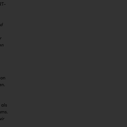
RT-
nd
r
en
ion
en.
 als
ums.
ir