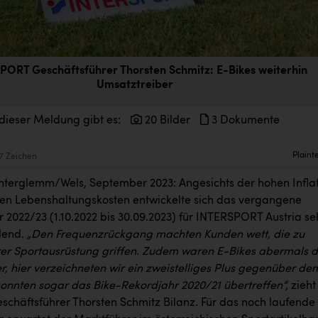
PORT Geschäftsführer Thorsten Schmitz: E-Bikes weiterhin
Umsatztreiber
dieser Meldung gibt es:
20 Bilder
3 Dokumente
Plaint
7 Zeichen
terglemm/Wels, September 2023: Angesichts der hohen Infla
en Lebenshaltungskosten entwickelte sich das vergangene
 2022/23 (1.10.2022 bis 30.09.2023) für INTERSPORT Austria se
lend.
„Den Frequenzrückgang machten Kunden wett, die zu
er Sportausrüstung griffen. Zudem waren E-Bikes abermals d
r, hier verzeichneten wir ein zweistelliges Plus gegenüber de
konnten sogar das Bike-Rekordjahr 2020/21 übertreffen“,
zieht
eschäftsführer Thorsten Schmitz Bilanz. Für das noch laufende