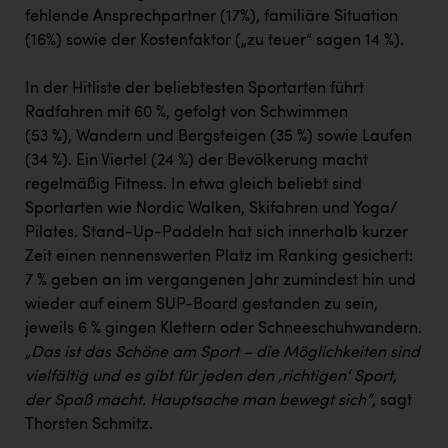
fehlende Ansprechpartner (17%), familiäre Situation
(16%) sowie der Kostenfaktor („zu teuer“ sagen 14 %).
In der Hitliste der beliebtesten Sportarten führt
Radfahren mit 60 %, gefolgt von Schwimmen
(53 %), Wandern und Bergsteigen (35 %) sowie Laufen
(34 %). Ein Viertel (24 %) der Bevölkerung macht
regelmäßig Fitness. In etwa gleich beliebt sind
Sportarten wie Nordic Walken, Skifahren und Yoga/
Pilates. Stand-Up-Paddeln hat sich innerhalb kurzer
Zeit einen nennenswerten Platz im Ranking gesichert:
7 % geben an im vergangenen Jahr zumindest hin und
wieder auf einem SUP-Board gestanden zu sein,
jeweils 6 % gingen Klettern oder Schneeschuhwandern
.
„Das ist das Schöne am Sport – die Möglichkeiten sind
vielfältig und es gibt für jeden den ‚richtigen‘ Sport,
der Spaß macht. Hauptsache man bewegt sich“
, sagt
Thorsten Schmitz.