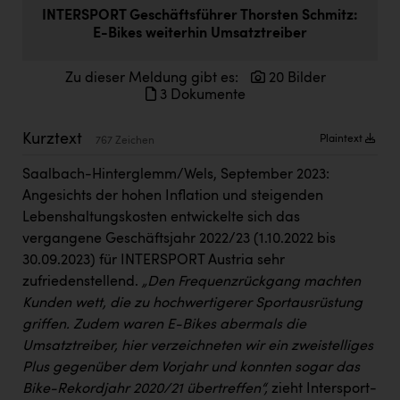
Doppler Gruppe
INTERSPORT Geschäftsführer Thorsten Schmitz:
E-Bikes weiterhin Umsatztreiber
ERLUS AG
Zu dieser Meldung gibt es:
20 Bilder
everfield
3 Dokumente
Firmenradl
Kurztext
Plaintext
767 Zeichen
Fristads Austria
Saalbach-Hinterglemm/Wels, September 2023:
HIG Infomotion Group
Angesichts der hohen Inflation und steigenden
IFE Austria GmbH
Lebenshaltungskosten entwickelte sich das
vergangene Geschäftsjahr 2022/23 (1.10.2022 bis
Immotech
30.09.2023) für INTERSPORT Austria sehr
INTERSPAR
zufriedenstellend.
„Den Frequenzrückgang machten
Kunden wett, die zu hochwertigerer Sportausrüstung
INTERSPORT Austria
griffen. Zudem waren E-Bikes abermals die
Jesolo
Umsatztreiber, hier verzeichneten wir ein zweistelliges
Plus gegenüber dem Vorjahr und konnten sogar das
Jane Goodall Institute Austria
Bike-Rekordjahr 2020/21 übertreffen“,
zieht Intersport-