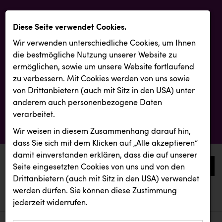
Diese Seite verwendet Cookies.
Wir verwenden unterschiedliche Cookies, um Ihnen
die best­mögliche Nutzung unserer Website zu
ermöglichen, sowie um unsere Website fortlaufend
zu verbessern. Mit Cookies werden von uns sowie
von Drittanbietern (auch mit Sitz in den USA) unter
anderem auch personenbezogene Daten
verarbeitet.
Wir weisen in diesem Zusammenhang darauf hin,
dass Sie sich mit dem Klicken auf „Alle akzeptieren“
damit ein­ver­standen erklären, dass die auf unserer
0
Seite eingesetzten Cookies von uns und von den
Drittanbietern (auch mit Sitz in den USA) verwendet
werden dürfen. Sie können diese Zustimmung
aktuelle aussendungen
aktuelle aussendungen
INTERSPORT Austria
jederzeit widerrufen.
REICHL UND PARTNER