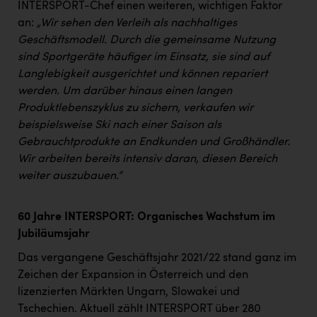
Wirtschaftskammer OÖ Energiehandel
INTERSPORT-Chef einen weiteren, wichtigen Faktor
an:
„Wir sehen den Verleih als nachhaltiges
Dopgas
Geschäftsmodell. Durch die gemeinsame Nutzung
kunden basics
sind Sportgeräte häufiger im Einsatz, sie sind auf
Langlebigkeit ausgerichtet und können repariert
kontakt
werden. Um darüber hinaus einen langen
Produktlebenszyklus zu sichern, verkaufen wir
beispielsweise Ski nach einer Saison als
Gebrauchtprodukte an Endkunden und Großhändler.
Wir arbeiten bereits intensiv daran, diesen Bereich
weiter auszubauen.“
60 Jahre INTERSPORT: Organisches Wachstum im
Jubiläumsjahr
Das vergangene Geschäftsjahr 2021/22 stand ganz im
Zeichen der Expansion in Österreich und den
lizenzierten Märkten Ungarn, Slowakei und
Tschechien. Aktuell zählt INTERSPORT über 280