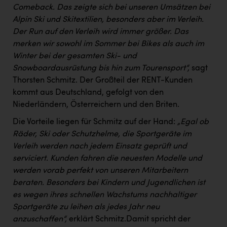
TCL
Comeback. Das zeigte sich bei unseren Umsätzen bei
Alpin Ski und Skitextilien, besonders aber im Verleih.
TGW Logistics
Der Run auf den Verleih wird immer größer. Das
TRAILOMAT & Cycling Austria
merken wir sowohl im Sommer bei Bikes als auch im
Winter bei der gesamten Ski- und
VERITAS
Snowboardausrüstung bis hin zum Tourensport“,
sagt
Vier Diamanten
Thorsten Schmitz. Der Großteil der RENT-Kunden
kommt aus Deutschland, gefolgt von den
Vorlagenportal
Niederländern, Österreichern und den Briten.
Wir besiegen Krebs
Die Vorteile liegen für Schmitz auf der Hand:
„Egal ob
Wirtschaftskammer OÖ
Räder, Ski oder Schutzhelme, die Sportgeräte im
Verleih werden nach jedem Einsatz geprüft und
ZGONC
serviciert. Kunden fahren die neuesten Modelle und
werden vorab perfekt von unseren Mitarbeitern
ZULuft - Zukunft Luft Austria
beraten. Besonders bei Kindern und Jugendlichen ist
z.l.ö.
es wegen ihres schnellen Wachstums nachhaltiger
Sportgeräte zu leihen als jedes Jahr neu
Österreichisches Hebammengremium
anzuschaffen“,
erklärt Schmitz.Damit spricht der