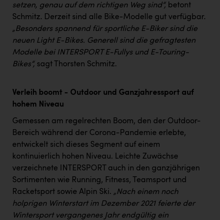
PEZ
setzen, genau auf dem richtigen Weg sind“,
betont
Schmitz. Derzeit sind alle Bike-Modelle gut verfügbar.
PÜSPÖK
„Besonders spannend für sportliche E-Biker sind die
neuen Light E-Bikes. Generell sind die gefragtesten
REMAX
Modelle bei INTERSPORT E-Fullys und E-Touring-
RE/MAX Welcome
Bikes“,
sagt Thorsten Schmitz.
Resch&Frisch
Verleih boomt - Outdoor und Ganzjahressport auf
RUBBLE MASTER
hohem Niveau
Ruderclub Wels
Gemessen am regelrechten Boom, den der Outdoor-
SCRI - Salzburg Cancer Research Institute
Bereich während der Corona-Pandemie erlebte,
entwickelt sich dieses Segment auf einem
SCHMACHTL GmbH
kontinuierlich hohen Niveau. Leichte Zuwächse
Schwingshandl - automation technology gmbh
verzeichnete INTERSPORT auch in den ganzjährigen
Sortimenten wie Running, Fitness, Teamsport und
Seher + Partner
Racketsport sowie Alpin Ski.
„Nach einem noch
holprigen Winterstart im Dezember 2021 feierte der
Smurfit Westrock Nettingsdorf
Wintersport vergangenes Jahr endgültig ein