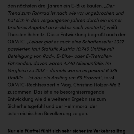
den nächsten drei Jahren ein E-Bike kaufen.
„Der
Trend zum Fahrrad ist nach wie vor ungebrochen und
hat sich in den vergangenen Jahren durch ein immer
breiteres Angebot an E-Bikes noch verstärkt“,
weiß
Thorsten Schmitz. Diese Entwicklung begrüßt auch der
ÖAMTC.
„Leider gibt es auch eine Schattenseite: 2022
passierten laut Statistik Austria 10.745 Unfälle mit
Beteiligung von Rad-, E-Bike- oder E-Tretroller-
Fahrenden, davon waren 4.740 Alleinunfälle. Im
Vergleich zu 2013 – damals waren es gesamt 6.375
Unfälle – ist das ein Anstieg um 69 Prozent“
, fasst
ÖAMTC-Rechtsexpertin Mag. Christina Holzer-Weiß
zusammen. Das ist eine besorgniserregende
Entwicklung wie die weiteren Ergebnisse zum
Sicherheitsgefühl und der Helmmoral der
österreichischen Bevölkerung zeigen.
Nur ein Fünftel fühlt sich sehr sicher im Verkehrsalltag