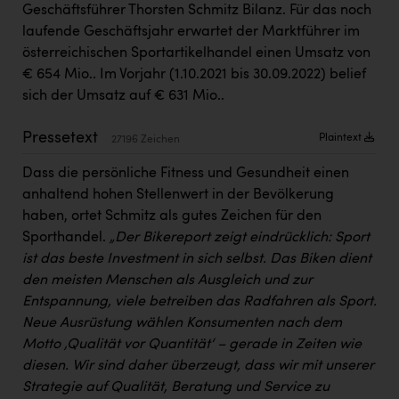
Geschäftsführer Thorsten Schmitz Bilanz. Für das noch
Kärcher
laufende Geschäftsjahr erwartet der Marktführer im
Karin Liedl
österreichischen Sportartikelhandel einen Umsatz von
€ 654 Mio.. Im Vorjahr (1.10.2021 bis 30.09.2022) belief
KEBA
sich der Umsatz auf € 631 Mio..
KIWI Kinderwunsch Institut Dr. Loimer
Pressetext
Plaintext
27196 Zeichen
KLIPP Frisör
Dass die persönliche Fitness und Gesundheit einen
Kleider Bauer
anhaltend hohen Stellenwert in der Bevölkerung
Kremsmüller Anlagenbau GmbH
haben, ortet Schmitz als gutes Zeichen für den
Sporthandel.
„Der Bikereport zeigt eindrücklich: Sport
Maximarkt
ist das beste Investment in sich selbst. Das Biken dient
Oldtimer Raststationen und Motorhotels
den meisten Menschen als Ausgleich und zur
Entspannung, viele betreiben das Radfahren als Sport.
Österreichischer Kachelofenverband
Neue Ausrüstung wählen Konsumenten nach dem
Orlen
Motto ‚Qualität vor Quantität‘ – gerade in Zeiten wie
diesen. Wir sind daher überzeugt, dass wir mit unserer
Passage Linz
Strategie auf Qualität, Beratung und Service zu