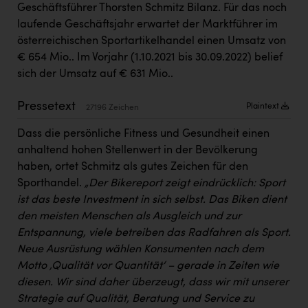
Geschäftsführer Thorsten Schmitz Bilanz. Für das noch
Kärcher
laufende Geschäftsjahr erwartet der Marktführer im
Karin Liedl
österreichischen Sportartikelhandel einen Umsatz von
€ 654 Mio.. Im Vorjahr (1.10.2021 bis 30.09.2022) belief
KEBA
sich der Umsatz auf € 631 Mio..
KIWI Kinderwunsch Institut Dr. Loimer
Pressetext
Plaintext
27196 Zeichen
KLIPP Frisör
Dass die persönliche Fitness und Gesundheit einen
Kleider Bauer
anhaltend hohen Stellenwert in der Bevölkerung
Kremsmüller Anlagenbau GmbH
haben, ortet Schmitz als gutes Zeichen für den
Sporthandel.
„Der Bikereport zeigt eindrücklich: Sport
Maximarkt
ist das beste Investment in sich selbst. Das Biken dient
Oldtimer Raststationen und Motorhotels
den meisten Menschen als Ausgleich und zur
Entspannung, viele betreiben das Radfahren als Sport.
Österreichischer Kachelofenverband
Neue Ausrüstung wählen Konsumenten nach dem
Orlen
Motto ‚Qualität vor Quantität‘ – gerade in Zeiten wie
diesen. Wir sind daher überzeugt, dass wir mit unserer
Passage Linz
Strategie auf Qualität, Beratung und Service zu