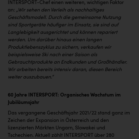
Wirtschaftskammer OÖ Energiehandel
INTERSPORT-Chef einen weiteren, wichtigen Faktor
an:
„Wir sehen den Verleih als nachhaltiges
Dopgas
Geschäftsmodell. Durch die gemeinsame Nutzung
kunden basics
sind Sportgeräte häufiger im Einsatz, sie sind auf
Langlebigkeit ausgerichtet und können repariert
kontakt
werden. Um darüber hinaus einen langen
Produktlebenszyklus zu sichern, verkaufen wir
beispielsweise Ski nach einer Saison als
Gebrauchtprodukte an Endkunden und Großhändler.
Wir arbeiten bereits intensiv daran, diesen Bereich
weiter auszubauen.“
60 Jahre INTERSPORT: Organisches Wachstum im
Jubiläumsjahr
Das vergangene Geschäftsjahr 2021/22 stand ganz im
Zeichen der Expansion in Österreich und den
lizenzierten Märkten Ungarn, Slowakei und
Tschechien. Aktuell zählt INTERSPORT über 280