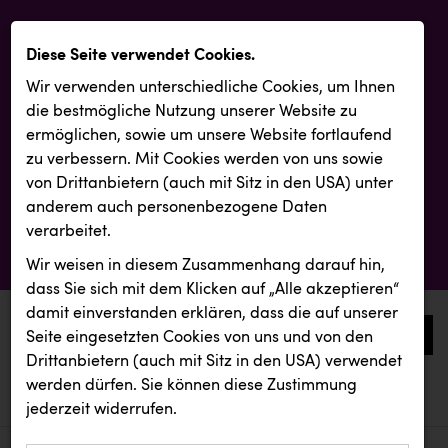
Diese Seite verwendet Cookies.
Wir verwenden unterschiedliche Cookies, um Ihnen
die best­mögliche Nutzung unserer Website zu
ermöglichen, sowie um unsere Website fortlaufend
zu verbessern. Mit Cookies werden von uns sowie
von Drittanbietern (auch mit Sitz in den USA) unter
anderem auch personenbezogene Daten
verarbeitet.
Wir weisen in diesem Zusammenhang darauf hin,
dass Sie sich mit dem Klicken auf „Alle akzeptieren“
damit ein­ver­standen erklären, dass die auf unserer
0
Seite eingesetzten Cookies von uns und von den
Drittanbietern (auch mit Sitz in den USA) verwendet
werden dürfen. Sie können diese Zustimmung
aktuelle aussendungen
aktuelle aussendungen
INTERSPORT Austria
jederzeit widerrufen.
REICHL UND PARTNER