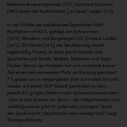
fehlende Ansprechpartner (17%), familiäre Situation
(16%) sowie der Kostenfaktor („zu teuer“ sagen 14 %).
In der Hitliste der beliebtesten Sportarten führt
Radfahren mit 60 %, gefolgt von Schwimmen
(53 %), Wandern und Bergsteigen (35 %) sowie Laufen
(34 %). Ein Viertel (24 %) der Bevölkerung macht
regelmäßig Fitness. In etwa gleich beliebt sind
Sportarten wie Nordic Walken, Skifahren und Yoga/
Pilates. Stand-Up-Paddeln hat sich innerhalb kurzer
Zeit einen nennenswerten Platz im Ranking gesichert:
7 % geben an im vergangenen Jahr zumindest hin und
wieder auf einem SUP-Board gestanden zu sein,
jeweils 6 % gingen Klettern oder Schneeschuhwandern
.
„Das ist das Schöne am Sport – die Möglichkeiten sind
vielfältig und es gibt für jeden den ‚richtigen‘ Sport,
der Spaß macht. Hauptsache man bewegt sich“
, sagt
Thorsten Schmitz.