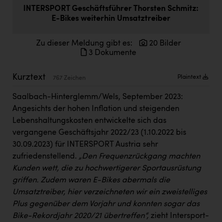
Doppler Gruppe
INTERSPORT Geschäftsführer Thorsten Schmitz:
E-Bikes weiterhin Umsatztreiber
ERLUS AG
Zu dieser Meldung gibt es:
20 Bilder
everfield
3 Dokumente
Firmenradl
Kurztext
Plaintext
767 Zeichen
Fristads Austria
Saalbach-Hinterglemm/Wels, September 2023:
HIG Infomotion Group
Angesichts der hohen Inflation und steigenden
IFE Austria GmbH
Lebenshaltungskosten entwickelte sich das
vergangene Geschäftsjahr 2022/23 (1.10.2022 bis
Immotech
30.09.2023) für INTERSPORT Austria sehr
INTERSPAR
zufriedenstellend.
„Den Frequenzrückgang machten
Kunden wett, die zu hochwertigerer Sportausrüstung
INTERSPORT Austria
griffen. Zudem waren E-Bikes abermals die
Jesolo
Umsatztreiber, hier verzeichneten wir ein zweistelliges
Plus gegenüber dem Vorjahr und konnten sogar das
Jane Goodall Institute Austria
Bike-Rekordjahr 2020/21 übertreffen“,
zieht Intersport-