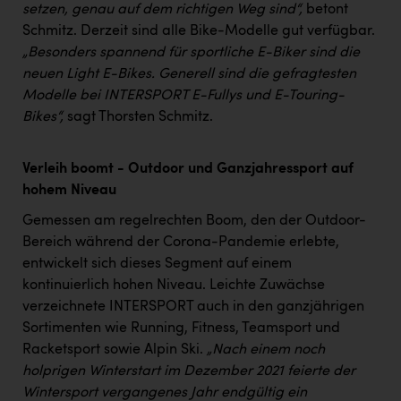
PEZ
setzen, genau auf dem richtigen Weg sind“,
betont
Schmitz. Derzeit sind alle Bike-Modelle gut verfügbar.
PÜSPÖK
„Besonders spannend für sportliche E-Biker sind die
neuen Light E-Bikes. Generell sind die gefragtesten
REMAX
Modelle bei INTERSPORT E-Fullys und E-Touring-
RE/MAX Welcome
Bikes“,
sagt Thorsten Schmitz.
Resch&Frisch
Verleih boomt - Outdoor und Ganzjahressport auf
RUBBLE MASTER
hohem Niveau
Ruderclub Wels
Gemessen am regelrechten Boom, den der Outdoor-
SCRI - Salzburg Cancer Research Institute
Bereich während der Corona-Pandemie erlebte,
entwickelt sich dieses Segment auf einem
SCHMACHTL GmbH
kontinuierlich hohen Niveau. Leichte Zuwächse
Schwingshandl - automation technology gmbh
verzeichnete INTERSPORT auch in den ganzjährigen
Sortimenten wie Running, Fitness, Teamsport und
Seher + Partner
Racketsport sowie Alpin Ski.
„Nach einem noch
holprigen Winterstart im Dezember 2021 feierte der
Smurfit Westrock Nettingsdorf
Wintersport vergangenes Jahr endgültig ein