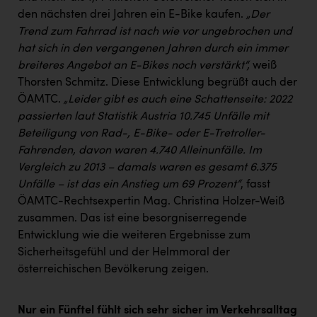
den nächsten drei Jahren ein E-Bike kaufen.
„Der
Trend zum Fahrrad ist nach wie vor ungebrochen und
hat sich in den vergangenen Jahren durch ein immer
breiteres Angebot an E-Bikes noch verstärkt“,
weiß
Thorsten Schmitz. Diese Entwicklung begrüßt auch der
ÖAMTC.
„Leider gibt es auch eine Schattenseite: 2022
passierten laut Statistik Austria 10.745 Unfälle mit
Beteiligung von Rad-, E-Bike- oder E-Tretroller-
Fahrenden, davon waren 4.740 Alleinunfälle. Im
Vergleich zu 2013 – damals waren es gesamt 6.375
Unfälle – ist das ein Anstieg um 69 Prozent“
, fasst
ÖAMTC-Rechtsexpertin Mag. Christina Holzer-Weiß
zusammen. Das ist eine besorgniserregende
Entwicklung wie die weiteren Ergebnisse zum
Sicherheitsgefühl und der Helmmoral der
österreichischen Bevölkerung zeigen.
Nur ein Fünftel fühlt sich sehr sicher im Verkehrsalltag