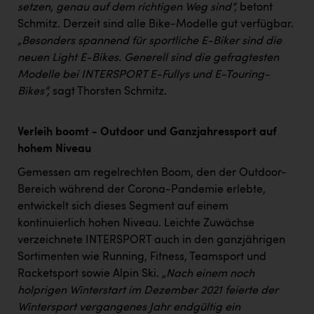
PEZ
setzen, genau auf dem richtigen Weg sind“,
betont
Schmitz. Derzeit sind alle Bike-Modelle gut verfügbar.
PÜSPÖK
„Besonders spannend für sportliche E-Biker sind die
neuen Light E-Bikes. Generell sind die gefragtesten
REMAX
Modelle bei INTERSPORT E-Fullys und E-Touring-
RE/MAX Welcome
Bikes“,
sagt Thorsten Schmitz.
Resch&Frisch
Verleih boomt - Outdoor und Ganzjahressport auf
RUBBLE MASTER
hohem Niveau
Ruderclub Wels
Gemessen am regelrechten Boom, den der Outdoor-
SCRI - Salzburg Cancer Research Institute
Bereich während der Corona-Pandemie erlebte,
entwickelt sich dieses Segment auf einem
SCHMACHTL GmbH
kontinuierlich hohen Niveau. Leichte Zuwächse
Schwingshandl - automation technology gmbh
verzeichnete INTERSPORT auch in den ganzjährigen
Sortimenten wie Running, Fitness, Teamsport und
Seher + Partner
Racketsport sowie Alpin Ski.
„Nach einem noch
holprigen Winterstart im Dezember 2021 feierte der
Smurfit Westrock Nettingsdorf
Wintersport vergangenes Jahr endgültig ein