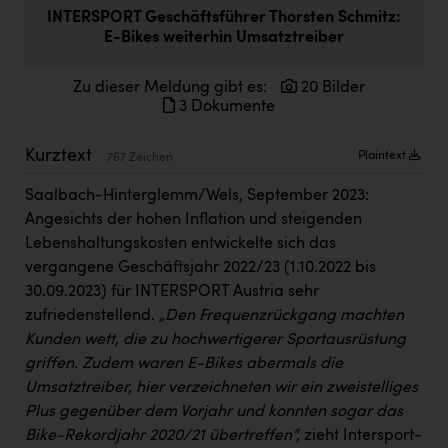
Doppler Gruppe
INTERSPORT Geschäftsführer Thorsten Schmitz:
E-Bikes weiterhin Umsatztreiber
ERLUS AG
Zu dieser Meldung gibt es:
20 Bilder
everfield
3 Dokumente
Firmenradl
Kurztext
Plaintext
767 Zeichen
Fristads Austria
Saalbach-Hinterglemm/Wels, September 2023:
HIG Infomotion Group
Angesichts der hohen Inflation und steigenden
IFE Austria GmbH
Lebenshaltungskosten entwickelte sich das
vergangene Geschäftsjahr 2022/23 (1.10.2022 bis
Immotech
30.09.2023) für INTERSPORT Austria sehr
INTERSPAR
zufriedenstellend.
„Den Frequenzrückgang machten
Kunden wett, die zu hochwertigerer Sportausrüstung
INTERSPORT Austria
griffen. Zudem waren E-Bikes abermals die
Jesolo
Umsatztreiber, hier verzeichneten wir ein zweistelliges
Plus gegenüber dem Vorjahr und konnten sogar das
Jane Goodall Institute Austria
Bike-Rekordjahr 2020/21 übertreffen“,
zieht Intersport-