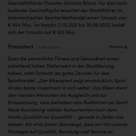
Geschäftsführer Thorsten Schmitz Bilanz. Für das noch
Kärcher
laufende Geschäftsjahr erwartet der Marktführer im
Karin Liedl
österreichischen Sportartikelhandel einen Umsatz von
€ 654 Mio.. Im Vorjahr (1.10.2021 bis 30.09.2022) belief
KEBA
sich der Umsatz auf € 631 Mio..
KIWI Kinderwunsch Institut Dr. Loimer
Pressetext
Plaintext
27196 Zeichen
KLIPP Frisör
Dass die persönliche Fitness und Gesundheit einen
Kleider Bauer
anhaltend hohen Stellenwert in der Bevölkerung
Kremsmüller Anlagenbau GmbH
haben, ortet Schmitz als gutes Zeichen für den
Sporthandel.
„Der Bikereport zeigt eindrücklich: Sport
Maximarkt
ist das beste Investment in sich selbst. Das Biken dient
Oldtimer Raststationen und Motorhotels
den meisten Menschen als Ausgleich und zur
Entspannung, viele betreiben das Radfahren als Sport.
Österreichischer Kachelofenverband
Neue Ausrüstung wählen Konsumenten nach dem
Orlen
Motto ‚Qualität vor Quantität‘ – gerade in Zeiten wie
diesen. Wir sind daher überzeugt, dass wir mit unserer
Passage Linz
Strategie auf Qualität, Beratung und Service zu