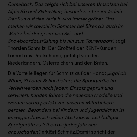
TCL
Comeback. Das zeigte sich bei unseren Umsätzen bei
Alpin Ski und Skitextilien, besonders aber im Verleih.
TGW Logistics
Der Run auf den Verleih wird immer größer. Das
TRAILOMAT & Cycling Austria
merken wir sowohl im Sommer bei Bikes als auch im
Winter bei der gesamten Ski- und
VERITAS
Snowboardausrüstung bis hin zum Tourensport“,
sagt
Vier Diamanten
Thorsten Schmitz. Der Großteil der RENT-Kunden
kommt aus Deutschland, gefolgt von den
Vorlagenportal
Niederländern, Österreichern und den Briten.
Wir besiegen Krebs
Die Vorteile liegen für Schmitz auf der Hand:
„Egal ob
Wirtschaftskammer OÖ
Räder, Ski oder Schutzhelme, die Sportgeräte im
Verleih werden nach jedem Einsatz geprüft und
ZGONC
serviciert. Kunden fahren die neuesten Modelle und
werden vorab perfekt von unseren Mitarbeitern
ZULuft - Zukunft Luft Austria
beraten. Besonders bei Kindern und Jugendlichen ist
z.l.ö.
es wegen ihres schnellen Wachstums nachhaltiger
Sportgeräte zu leihen als jedes Jahr neu
Österreichisches Hebammengremium
anzuschaffen“,
erklärt Schmitz.Damit spricht der