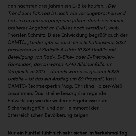
den nächsten drei Jahren ein E-Bike kaufen.
„Der
Trend zum Fahrrad ist nach wie vor ungebrochen und
hat sich in den vergangenen Jahren durch ein immer
breiteres Angebot an E-Bikes noch verstärkt“,
weiß
Thorsten Schmitz. Diese Entwicklung begrüßt auch der
ÖAMTC.
„Leider gibt es auch eine Schattenseite: 2022
passierten laut Statistik Austria 10.745 Unfälle mit
Beteiligung von Rad-, E-Bike- oder E-Tretroller-
Fahrenden, davon waren 4.740 Alleinunfälle. Im
Vergleich zu 2013 – damals waren es gesamt 6.375
Unfälle – ist das ein Anstieg um 69 Prozent“
, fasst
ÖAMTC-Rechtsexpertin Mag. Christina Holzer-Weiß
zusammen. Das ist eine besorgniserregende
Entwicklung wie die weiteren Ergebnisse zum
Sicherheitsgefühl und der Helmmoral der
österreichischen Bevölkerung zeigen.
Nur ein Fünftel fühlt sich sehr sicher im Verkehrsalltag