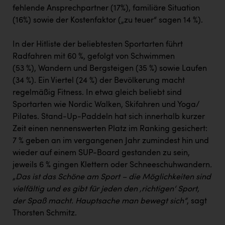
fehlende Ansprechpartner (17%), familiäre Situation
(16%) sowie der Kostenfaktor („zu teuer“ sagen 14 %).
In der Hitliste der beliebtesten Sportarten führt
Radfahren mit 60 %, gefolgt von Schwimmen
(53 %), Wandern und Bergsteigen (35 %) sowie Laufen
(34 %). Ein Viertel (24 %) der Bevölkerung macht
regelmäßig Fitness. In etwa gleich beliebt sind
Sportarten wie Nordic Walken, Skifahren und Yoga/
Pilates. Stand-Up-Paddeln hat sich innerhalb kurzer
Zeit einen nennenswerten Platz im Ranking gesichert:
7 % geben an im vergangenen Jahr zumindest hin und
wieder auf einem SUP-Board gestanden zu sein,
jeweils 6 % gingen Klettern oder Schneeschuhwandern
.
„Das ist das Schöne am Sport – die Möglichkeiten sind
vielfältig und es gibt für jeden den ‚richtigen‘ Sport,
der Spaß macht. Hauptsache man bewegt sich“
, sagt
Thorsten Schmitz.