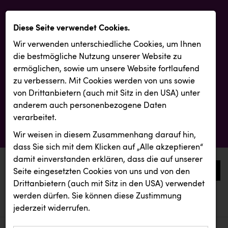
Diese Seite verwendet Cookies.
Wir verwenden unterschiedliche Cookies, um Ihnen
die best­mögliche Nutzung unserer Website zu
ermöglichen, sowie um unsere Website fortlaufend
zu verbessern. Mit Cookies werden von uns sowie
von Drittanbietern (auch mit Sitz in den USA) unter
anderem auch personenbezogene Daten
verarbeitet.
Wir weisen in diesem Zusammenhang darauf hin,
dass Sie sich mit dem Klicken auf „Alle akzeptieren“
damit ein­ver­standen erklären, dass die auf unserer
0
Seite eingesetzten Cookies von uns und von den
Drittanbietern (auch mit Sitz in den USA) verwendet
werden dürfen. Sie können diese Zustimmung
aktuelle aussendungen
aktuelle aussendungen
INTERSPORT Austria
jederzeit widerrufen.
REICHL UND PARTNER