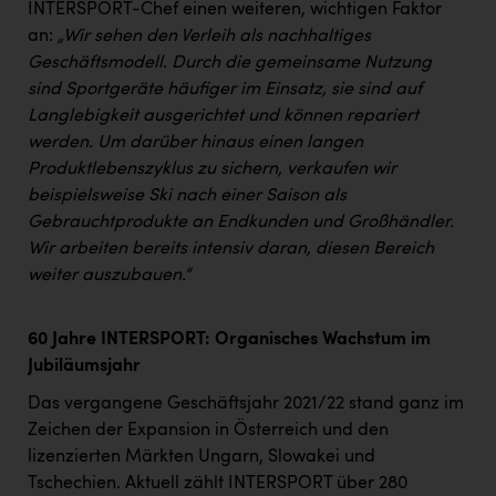
Wirtschaftskammer OÖ Energiehandel
INTERSPORT-Chef einen weiteren, wichtigen Faktor
an:
„Wir sehen den Verleih als nachhaltiges
Dopgas
Geschäftsmodell. Durch die gemeinsame Nutzung
kunden basics
sind Sportgeräte häufiger im Einsatz, sie sind auf
Langlebigkeit ausgerichtet und können repariert
kontakt
werden. Um darüber hinaus einen langen
Produktlebenszyklus zu sichern, verkaufen wir
beispielsweise Ski nach einer Saison als
Gebrauchtprodukte an Endkunden und Großhändler.
Wir arbeiten bereits intensiv daran, diesen Bereich
weiter auszubauen.“
60 Jahre INTERSPORT: Organisches Wachstum im
Jubiläumsjahr
Das vergangene Geschäftsjahr 2021/22 stand ganz im
Zeichen der Expansion in Österreich und den
lizenzierten Märkten Ungarn, Slowakei und
Tschechien. Aktuell zählt INTERSPORT über 280