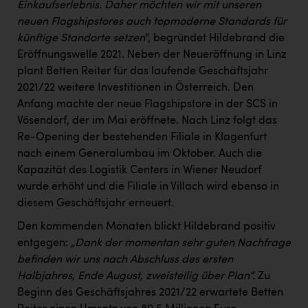
TCL
Einkaufserlebnis. Daher möchten wir mit unseren
neuen Flagshipstores auch topmoderne Standards für
TGW Logistics
künftige Standorte setzen
“, begründet Hildebrand die
TRAILOMAT & Cycling Austria
Eröffnungswelle 2021. Neben der Neueröffnung in Linz
plant Betten Reiter für das laufende Geschäftsjahr
VERITAS
2021/22 weitere Investitionen in Österreich. Den
Anfang machte der neue Flagshipstore in der SCS in
Vier Diamanten
Vösendorf, der im Mai eröffnete. Nach Linz folgt das
Vorlagenportal
Re-Opening der bestehenden Filiale in Klagenfurt
nach einem Generalumbau im Oktober. Auch die
Wir besiegen Krebs
Kapazität des Logistik Centers in Wiener Neudorf
Wirtschaftskammer OÖ
wurde erhöht und die Filiale in Villach wird ebenso in
diesem Geschäftsjahr erneuert.
ZGONC
Den kommenden Monaten blickt Hildebrand positiv
ZULuft - Zukunft Luft Austria
entgegen:
„Dank der momentan sehr guten Nachfrage
z.l.ö.
befinden wir uns nach Abschluss des ersten
Halbjahres, Ende August, zweistellig über Plan“.
Zu
Österreichisches Hebammengremium
Beginn des Geschäftsjahres 2021/22 erwartete Betten