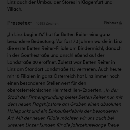
Linz auch der Umbau der Stores in Klagenfurt und
Kärcher
Villach.
Karin Liedl
Pressetext
Plaintext
10383 Zeichen
KEBA
„In Linz beginnt’s“ hat für Betten Reiter eine ganz
KIWI Kinderwunsch Institut Dr. Loimer
besondere Bedeutung. Vor fast 70 Jahren wurde in Linz
KLIPP Frisör
die erste Betten Reiter-Filiale am Bindermichl, danach
in der Goethestraße und anschließend auf der
Kleider Bauer
Landstraße 80 eröffnet. Zuletzt war Betten Reiter in
Kremsmüller Anlagenbau GmbH
Linz am Standort Landstraße 113 vertreten. Auch heute
mit 18 Filialen in ganz Österreich hat Linz immer noch
Maximarkt
einen besonderen Stellenwert für den
Oldtimer Raststationen und Motorhotels
oberösterreichischen Heimtextilien-Experten.
„In der
Stadt der Firmengründung bietet Betten Reiter nun mit
Österreichischer Kachelofenverband
dem neuen Flagshipstore am Graben einen absoluten
Orlen
Höhepunkt und ein Einkaufserlebnis der besonderen
Art. Mit der neuen Filiale möchten wir uns auch bei
Passage Linz
unseren Linzer Kunden für die jahrzehntelange Treue