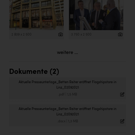
2 839 x 2 500
3 750 x 2 500
weitere ...
Dokumente (2)
Aktuelle Presseunterlage_Betten Reiter eröffnet Flagshipstore in
Linz_02092021
.pdf
|
1,5 MB
Aktuelle Presseunterlage_Betten Reiter eröffnet Flagshipstore in
Linz_02092021
.docx
|
1,3 MB