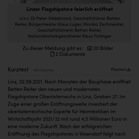
Doppler Gruppe
Linzer Flagshipstore feierlich eröffnet
ERLUS AG
v.l.n.r. DI Peter Hildebrand, Geschäftsführer Betten
Reiter, Bürgermeister Klaus Luger, Monika Zechmeister,
everfield
Geschäftsführerin Betten Reiter,
Nationalratsabgeordneter Klaus Fürlinger
Firmenradl
Zu dieser Meldung gibt es:
20 Bilder
Fristads Austria
2 Dokumente
HIG Infomotion Group
Kurztext
Plaintext
453 Zeichen
IFE Austria GmbH
Linz, 02.09.2021. Nach Monaten der Bauphase eröffnet
Immotech
Betten Reiter den neuen und modernsten
INTERSPAR
Flagshipstore Oberösterreichs in Linz, Graben 27. Im
Zuge einer großen Eröffnungswelle investiert der
INTERSPORT Austria
oberösterreichische Experte für Heimtextilien im
Wirtschaftsjahr 2021/22 mit rund 4,5 Millionen Euro in
Jesolo
eine moderne Zukunft. Nach der erfolgreichen
Jane Goodall Institute Austria
Eröffnung des Flagshipstores in Vösendorf folgt nach