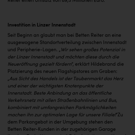
Wirtschaftskammer OÖ Energiehandel
Reiter einen Umsatz von 89,5 Millionen Euro.
Dopgas
kunden basics
Investition in Linzer Innenstadt
Seit Beginn an glaubt man bei Betten Reiter an eine
kontakt
ausgewogene Standortverteilung zwischen Innenstadt
und Peripherie-Lagen. „
Wir sehen großes Potenzial in
der Linzer Innenstadt und möchten diese durch die
Neueröffnung gezielt fördern
“, erklärt Hildebrand die
Platzierung des neuen Flagshipstores am Graben:
„
Aus Sicht des Handels ist der Taubenmarkt das Herz
und einer der wichtigsten Knotenpunkte der
Innenstadt. Beste Anbindung an das öffentliche
Verkehrsnetz mit allen Straßenbahnlinien und Bus,
kombiniert mit umfangreichen Parkmöglichkeiten
machen ihn zur optimalen Lage für unsere Filiale!
“Zu
dem Parkangebot in der Umgebung stehen den
Betten Reiter-Kunden in der zugehörigen Garage