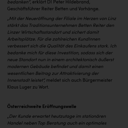
bedanken“
, erklärt DI Peter Hildebrand,
PEZ
Geschäftsführer Reiter Betten und Vorhänge.
PÜSPÖK
„Mit der Neueröffnung der Filiale im Herzen von Linz
REMAX
stärkt das Traditionsunternehmen Betten Reiter den
Linzer Wirtschaftsstandort und sichert damit
RE/MAX Welcome
Arbeitsplätze. Für die zahlreichen KundInnen
Resch&Frisch
verbessert sich die Qualität des Einkaufens stark. Ich
bedanke mich für diese Investition, sodass sich der
RUBBLE MASTER
neue Standort nun in einem architektonisch äußerst
Ruderclub Wels
modernen Gebäude befindet und damit einen
wesentlichen Beitrag zur Attraktivierung der
SCRI - Salzburg Cancer Research Institute
Innenstadt leistet“,
meldet sich auch Bürgermeister
SCHMACHTL GmbH
Klaus Luger zu Wort.
Schwingshandl - automation technology gmbh
Österreichweite Eröffnungswelle
Seher + Partner
„
Der Kunde erwartet heutzutage im stationären
Smurfit Westrock Nettingsdorf
Handel neben Top Beratung auch ein optimales