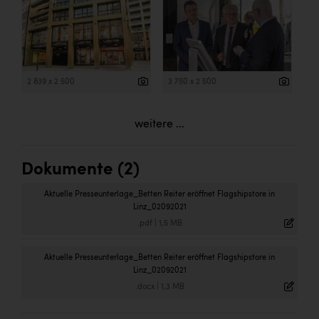
2 839 x 2 500
3 750 x 2 500
weitere ...
Dokumente (2)
Aktuelle Presseunterlage_Betten Reiter eröffnet Flagshipstore in
Linz_02092021
.pdf
|
1,5 MB
Aktuelle Presseunterlage_Betten Reiter eröffnet Flagshipstore in
Linz_02092021
.docx
|
1,3 MB