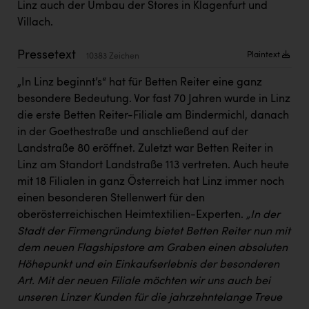
Linz auch der Umbau der Stores in Klagenfurt und
Kärcher
Villach.
Karin Liedl
Pressetext
Plaintext
10383 Zeichen
KEBA
„In Linz beginnt’s“ hat für Betten Reiter eine ganz
KIWI Kinderwunsch Institut Dr. Loimer
besondere Bedeutung. Vor fast 70 Jahren wurde in Linz
KLIPP Frisör
die erste Betten Reiter-Filiale am Bindermichl, danach
in der Goethestraße und anschließend auf der
Kleider Bauer
Landstraße 80 eröffnet. Zuletzt war Betten Reiter in
Kremsmüller Anlagenbau GmbH
Linz am Standort Landstraße 113 vertreten. Auch heute
mit 18 Filialen in ganz Österreich hat Linz immer noch
Maximarkt
einen besonderen Stellenwert für den
Oldtimer Raststationen und Motorhotels
oberösterreichischen Heimtextilien-Experten.
„In der
Stadt der Firmengründung bietet Betten Reiter nun mit
Österreichischer Kachelofenverband
dem neuen Flagshipstore am Graben einen absoluten
Orlen
Höhepunkt und ein Einkaufserlebnis der besonderen
Art. Mit der neuen Filiale möchten wir uns auch bei
Passage Linz
unseren Linzer Kunden für die jahrzehntelange Treue