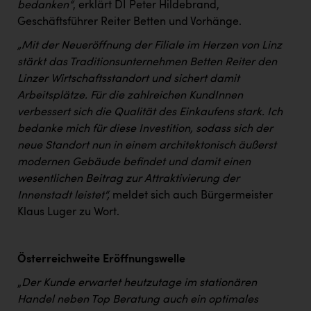
bedanken“
, erklärt DI Peter Hildebrand,
PEZ
Geschäftsführer Reiter Betten und Vorhänge.
PÜSPÖK
„Mit der Neueröffnung der Filiale im Herzen von Linz
REMAX
stärkt das Traditionsunternehmen Betten Reiter den
Linzer Wirtschaftsstandort und sichert damit
RE/MAX Welcome
Arbeitsplätze. Für die zahlreichen KundInnen
Resch&Frisch
verbessert sich die Qualität des Einkaufens stark. Ich
bedanke mich für diese Investition, sodass sich der
RUBBLE MASTER
neue Standort nun in einem architektonisch äußerst
Ruderclub Wels
modernen Gebäude befindet und damit einen
wesentlichen Beitrag zur Attraktivierung der
SCRI - Salzburg Cancer Research Institute
Innenstadt leistet“,
meldet sich auch Bürgermeister
SCHMACHTL GmbH
Klaus Luger zu Wort.
Schwingshandl - automation technology gmbh
Österreichweite Eröffnungswelle
Seher + Partner
„
Der Kunde erwartet heutzutage im stationären
Smurfit Westrock Nettingsdorf
Handel neben Top Beratung auch ein optimales