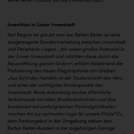
Wirtschaftskammer OÖ Energiehandel
Reiter einen Umsatz von 89,5 Millionen Euro.
Dopgas
kunden basics
Investition in Linzer Innenstadt
Seit Beginn an glaubt man bei Betten Reiter an eine
kontakt
ausgewogene Standortverteilung zwischen Innenstadt
und Peripherie-Lagen. „
Wir sehen großes Potenzial in
der Linzer Innenstadt und möchten diese durch die
Neueröffnung gezielt fördern
“, erklärt Hildebrand die
Platzierung des neuen Flagshipstores am Graben:
„
Aus Sicht des Handels ist der Taubenmarkt das Herz
und einer der wichtigsten Knotenpunkte der
Innenstadt. Beste Anbindung an das öffentliche
Verkehrsnetz mit allen Straßenbahnlinien und Bus,
kombiniert mit umfangreichen Parkmöglichkeiten
machen ihn zur optimalen Lage für unsere Filiale!
“Zu
dem Parkangebot in der Umgebung stehen den
Betten Reiter-Kunden in der zugehörigen Garage