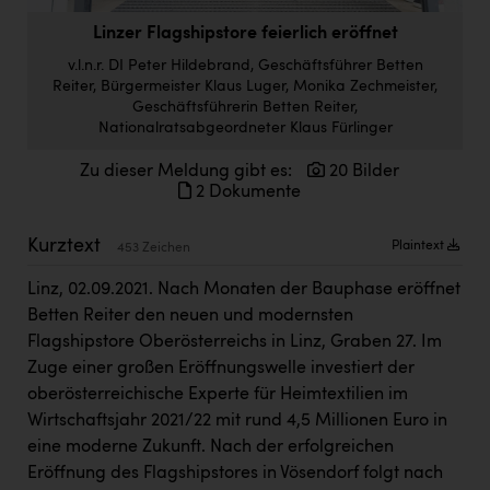
Doppler Gruppe
Linzer Flagshipstore feierlich eröffnet
ERLUS AG
v.l.n.r. DI Peter Hildebrand, Geschäftsführer Betten
Reiter, Bürgermeister Klaus Luger, Monika Zechmeister,
everfield
Geschäftsführerin Betten Reiter,
Nationalratsabgeordneter Klaus Fürlinger
Firmenradl
Zu dieser Meldung gibt es:
20 Bilder
Fristads Austria
2 Dokumente
HIG Infomotion Group
Kurztext
Plaintext
453 Zeichen
IFE Austria GmbH
Linz, 02.09.2021. Nach Monaten der Bauphase eröffnet
Immotech
Betten Reiter den neuen und modernsten
INTERSPAR
Flagshipstore Oberösterreichs in Linz, Graben 27. Im
Zuge einer großen Eröffnungswelle investiert der
INTERSPORT Austria
oberösterreichische Experte für Heimtextilien im
Wirtschaftsjahr 2021/22 mit rund 4,5 Millionen Euro in
Jesolo
eine moderne Zukunft. Nach der erfolgreichen
Jane Goodall Institute Austria
Eröffnung des Flagshipstores in Vösendorf folgt nach