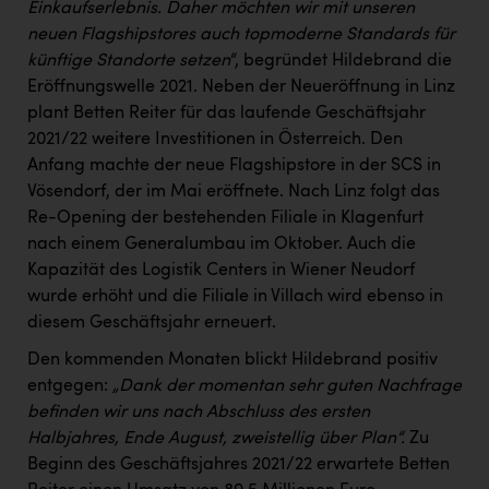
TCL
Einkaufserlebnis. Daher möchten wir mit unseren
neuen Flagshipstores auch topmoderne Standards für
TGW Logistics
künftige Standorte setzen
“, begründet Hildebrand die
TRAILOMAT & Cycling Austria
Eröffnungswelle 2021. Neben der Neueröffnung in Linz
plant Betten Reiter für das laufende Geschäftsjahr
VERITAS
2021/22 weitere Investitionen in Österreich. Den
Anfang machte der neue Flagshipstore in der SCS in
Vier Diamanten
Vösendorf, der im Mai eröffnete. Nach Linz folgt das
Vorlagenportal
Re-Opening der bestehenden Filiale in Klagenfurt
nach einem Generalumbau im Oktober. Auch die
Wir besiegen Krebs
Kapazität des Logistik Centers in Wiener Neudorf
Wirtschaftskammer OÖ
wurde erhöht und die Filiale in Villach wird ebenso in
diesem Geschäftsjahr erneuert.
ZGONC
Den kommenden Monaten blickt Hildebrand positiv
ZULuft - Zukunft Luft Austria
entgegen:
„Dank der momentan sehr guten Nachfrage
z.l.ö.
befinden wir uns nach Abschluss des ersten
Halbjahres, Ende August, zweistellig über Plan“.
Zu
Österreichisches Hebammengremium
Beginn des Geschäftsjahres 2021/22 erwartete Betten