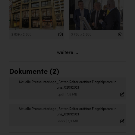
2 839 x 2 500
3 750 x 2 500
weitere ...
Dokumente (2)
Aktuelle Presseunterlage_Betten Reiter eröffnet Flagshipstore in
Linz_02092021
.pdf
|
1,5 MB
Aktuelle Presseunterlage_Betten Reiter eröffnet Flagshipstore in
Linz_02092021
.docx
|
1,3 MB