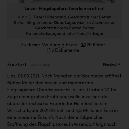
Doppler Gruppe
Linzer Flagshipstore feierlich eröffnet
ERLUS AG
v.l.n.r. DI Peter Hildebrand, Geschäftsführer Betten
Reiter, Bürgermeister Klaus Luger, Monika Zechmeister,
everfield
Geschäftsführerin Betten Reiter,
Nationalratsabgeordneter Klaus Fürlinger
Firmenradl
Zu dieser Meldung gibt es:
20 Bilder
Fristads Austria
2 Dokumente
HIG Infomotion Group
Kurztext
Plaintext
453 Zeichen
IFE Austria GmbH
Linz, 02.09.2021. Nach Monaten der Bauphase eröffnet
Immotech
Betten Reiter den neuen und modernsten
INTERSPAR
Flagshipstore Oberösterreichs in Linz, Graben 27. Im
Zuge einer großen Eröffnungswelle investiert der
INTERSPORT Austria
oberösterreichische Experte für Heimtextilien im
Wirtschaftsjahr 2021/22 mit rund 4,5 Millionen Euro in
Jesolo
eine moderne Zukunft. Nach der erfolgreichen
Jane Goodall Institute Austria
Eröffnung des Flagshipstores in Vösendorf folgt nach