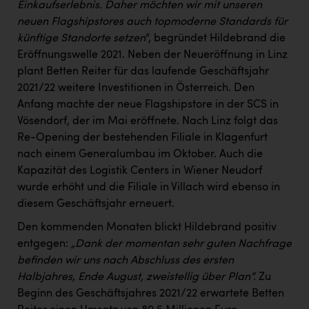
TCL
Einkaufserlebnis. Daher möchten wir mit unseren
neuen Flagshipstores auch topmoderne Standards für
TGW Logistics
künftige Standorte setzen
“, begründet Hildebrand die
TRAILOMAT & Cycling Austria
Eröffnungswelle 2021. Neben der Neueröffnung in Linz
plant Betten Reiter für das laufende Geschäftsjahr
VERITAS
2021/22 weitere Investitionen in Österreich. Den
Anfang machte der neue Flagshipstore in der SCS in
Vier Diamanten
Vösendorf, der im Mai eröffnete. Nach Linz folgt das
Vorlagenportal
Re-Opening der bestehenden Filiale in Klagenfurt
nach einem Generalumbau im Oktober. Auch die
Wir besiegen Krebs
Kapazität des Logistik Centers in Wiener Neudorf
Wirtschaftskammer OÖ
wurde erhöht und die Filiale in Villach wird ebenso in
diesem Geschäftsjahr erneuert.
ZGONC
Den kommenden Monaten blickt Hildebrand positiv
ZULuft - Zukunft Luft Austria
entgegen:
„Dank der momentan sehr guten Nachfrage
z.l.ö.
befinden wir uns nach Abschluss des ersten
Halbjahres, Ende August, zweistellig über Plan“.
Zu
Österreichisches Hebammengremium
Beginn des Geschäftsjahres 2021/22 erwartete Betten