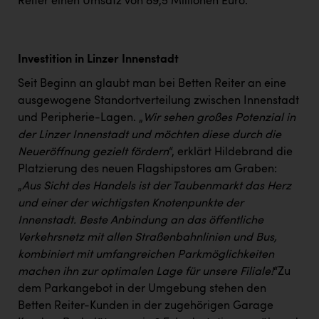
Wirtschaftskammer OÖ Energiehandel
Reiter einen Umsatz von 89,5 Millionen Euro.
Dopgas
kunden basics
Investition in Linzer Innenstadt
Seit Beginn an glaubt man bei Betten Reiter an eine
kontakt
ausgewogene Standortverteilung zwischen Innenstadt
und Peripherie-Lagen. „
Wir sehen großes Potenzial in
der Linzer Innenstadt und möchten diese durch die
Neueröffnung gezielt fördern
“, erklärt Hildebrand die
Platzierung des neuen Flagshipstores am Graben:
„
Aus Sicht des Handels ist der Taubenmarkt das Herz
und einer der wichtigsten Knotenpunkte der
Innenstadt. Beste Anbindung an das öffentliche
Verkehrsnetz mit allen Straßenbahnlinien und Bus,
kombiniert mit umfangreichen Parkmöglichkeiten
machen ihn zur optimalen Lage für unsere Filiale!
“Zu
dem Parkangebot in der Umgebung stehen den
Betten Reiter-Kunden in der zugehörigen Garage