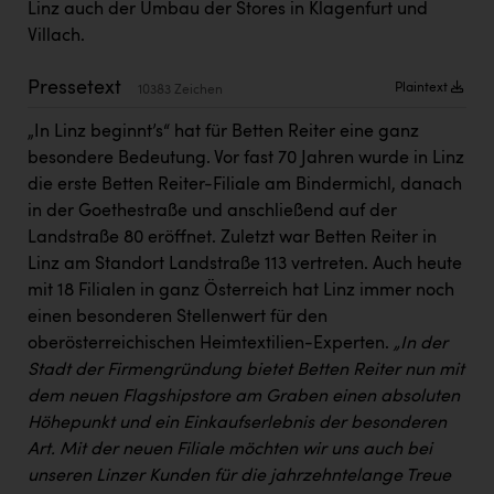
Linz auch der Umbau der Stores in Klagenfurt und
Kärcher
Villach.
Karin Liedl
Pressetext
Plaintext
10383 Zeichen
KEBA
„In Linz beginnt’s“ hat für Betten Reiter eine ganz
KIWI Kinderwunsch Institut Dr. Loimer
besondere Bedeutung. Vor fast 70 Jahren wurde in Linz
KLIPP Frisör
die erste Betten Reiter-Filiale am Bindermichl, danach
in der Goethestraße und anschließend auf der
Kleider Bauer
Landstraße 80 eröffnet. Zuletzt war Betten Reiter in
Kremsmüller Anlagenbau GmbH
Linz am Standort Landstraße 113 vertreten. Auch heute
mit 18 Filialen in ganz Österreich hat Linz immer noch
Maximarkt
einen besonderen Stellenwert für den
Oldtimer Raststationen und Motorhotels
oberösterreichischen Heimtextilien-Experten.
„In der
Stadt der Firmengründung bietet Betten Reiter nun mit
Österreichischer Kachelofenverband
dem neuen Flagshipstore am Graben einen absoluten
Orlen
Höhepunkt und ein Einkaufserlebnis der besonderen
Art. Mit der neuen Filiale möchten wir uns auch bei
Passage Linz
unseren Linzer Kunden für die jahrzehntelange Treue