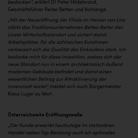
bedanken“
, erklärt DI Peter Hildebrand,
PEZ
Geschäftsführer Reiter Betten und Vorhänge.
PÜSPÖK
„Mit der Neueröffnung der Filiale im Herzen von Linz
REMAX
stärkt das Traditionsunternehmen Betten Reiter den
Linzer Wirtschaftsstandort und sichert damit
RE/MAX Welcome
Arbeitsplätze. Für die zahlreichen KundInnen
Resch&Frisch
verbessert sich die Qualität des Einkaufens stark. Ich
bedanke mich für diese Investition, sodass sich der
RUBBLE MASTER
neue Standort nun in einem architektonisch äußerst
Ruderclub Wels
modernen Gebäude befindet und damit einen
wesentlichen Beitrag zur Attraktivierung der
SCRI - Salzburg Cancer Research Institute
Innenstadt leistet“,
meldet sich auch Bürgermeister
SCHMACHTL GmbH
Klaus Luger zu Wort.
Schwingshandl - automation technology gmbh
Österreichweite Eröffnungswelle
Seher + Partner
„
Der Kunde erwartet heutzutage im stationären
Smurfit Westrock Nettingsdorf
Handel neben Top Beratung auch ein optimales