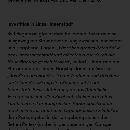
Wirtschaftskammer OÖ Energiehandel
Reiter einen Umsatz von 89,5 Millionen Euro.
Dopgas
kunden basics
Investition in Linzer Innenstadt
Seit Beginn an glaubt man bei Betten Reiter an eine
kontakt
ausgewogene Standortverteilung zwischen Innenstadt
und Peripherie-Lagen. „
Wir sehen großes Potenzial in
der Linzer Innenstadt und möchten diese durch die
Neueröffnung gezielt fördern
“, erklärt Hildebrand die
Platzierung des neuen Flagshipstores am Graben:
„
Aus Sicht des Handels ist der Taubenmarkt das Herz
und einer der wichtigsten Knotenpunkte der
Innenstadt. Beste Anbindung an das öffentliche
Verkehrsnetz mit allen Straßenbahnlinien und Bus,
kombiniert mit umfangreichen Parkmöglichkeiten
machen ihn zur optimalen Lage für unsere Filiale!
“Zu
dem Parkangebot in der Umgebung stehen den
Betten Reiter-Kunden in der zugehörigen Garage