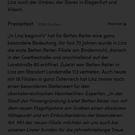
Linz auch der Umbau der Stores in Klagenfurt und
Kärcher
Villach.
Karin Liedl
Pressetext
Plaintext
10383 Zeichen
KEBA
„In Linz beginnt’s“ hat für Betten Reiter eine ganz
KIWI Kinderwunsch Institut Dr. Loimer
besondere Bedeutung. Vor fast 70 Jahren wurde in Linz
KLIPP Frisör
die erste Betten Reiter-Filiale am Bindermichl, danach
in der Goethestraße und anschließend auf der
Kleider Bauer
Landstraße 80 eröffnet. Zuletzt war Betten Reiter in
Kremsmüller Anlagenbau GmbH
Linz am Standort Landstraße 113 vertreten. Auch heute
mit 18 Filialen in ganz Österreich hat Linz immer noch
Maximarkt
einen besonderen Stellenwert für den
Oldtimer Raststationen und Motorhotels
oberösterreichischen Heimtextilien-Experten.
„In der
Stadt der Firmengründung bietet Betten Reiter nun mit
Österreichischer Kachelofenverband
dem neuen Flagshipstore am Graben einen absoluten
Orlen
Höhepunkt und ein Einkaufserlebnis der besonderen
Art. Mit der neuen Filiale möchten wir uns auch bei
Passage Linz
unseren Linzer Kunden für die jahrzehntelange Treue