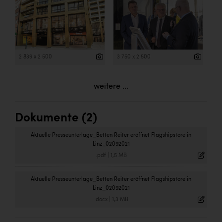
2 839 x 2 500
3 750 x 2 500
weitere ...
Dokumente (2)
Aktuelle Presseunterlage_Betten Reiter eröffnet Flagshipstore in
Linz_02092021
.pdf
|
1,5 MB
Aktuelle Presseunterlage_Betten Reiter eröffnet Flagshipstore in
Linz_02092021
.docx
|
1,3 MB