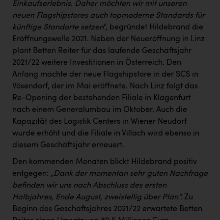
TCL
Einkaufserlebnis. Daher möchten wir mit unseren
neuen Flagshipstores auch topmoderne Standards für
TGW Logistics
künftige Standorte setzen
“, begründet Hildebrand die
TRAILOMAT & Cycling Austria
Eröffnungswelle 2021. Neben der Neueröffnung in Linz
plant Betten Reiter für das laufende Geschäftsjahr
VERITAS
2021/22 weitere Investitionen in Österreich. Den
Anfang machte der neue Flagshipstore in der SCS in
Vier Diamanten
Vösendorf, der im Mai eröffnete. Nach Linz folgt das
Vorlagenportal
Re-Opening der bestehenden Filiale in Klagenfurt
nach einem Generalumbau im Oktober. Auch die
Wir besiegen Krebs
Kapazität des Logistik Centers in Wiener Neudorf
Wirtschaftskammer OÖ
wurde erhöht und die Filiale in Villach wird ebenso in
diesem Geschäftsjahr erneuert.
ZGONC
Den kommenden Monaten blickt Hildebrand positiv
ZULuft - Zukunft Luft Austria
entgegen:
„Dank der momentan sehr guten Nachfrage
z.l.ö.
befinden wir uns nach Abschluss des ersten
Halbjahres, Ende August, zweistellig über Plan“.
Zu
Österreichisches Hebammengremium
Beginn des Geschäftsjahres 2021/22 erwartete Betten