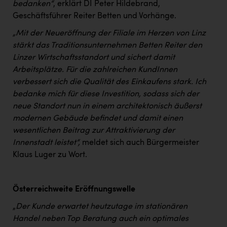
bedanken“
, erklärt DI Peter Hildebrand,
PEZ
Geschäftsführer Reiter Betten und Vorhänge.
PÜSPÖK
„Mit der Neueröffnung der Filiale im Herzen von Linz
REMAX
stärkt das Traditionsunternehmen Betten Reiter den
Linzer Wirtschaftsstandort und sichert damit
RE/MAX Welcome
Arbeitsplätze. Für die zahlreichen KundInnen
Resch&Frisch
verbessert sich die Qualität des Einkaufens stark. Ich
bedanke mich für diese Investition, sodass sich der
RUBBLE MASTER
neue Standort nun in einem architektonisch äußerst
Ruderclub Wels
modernen Gebäude befindet und damit einen
wesentlichen Beitrag zur Attraktivierung der
SCRI - Salzburg Cancer Research Institute
Innenstadt leistet“,
meldet sich auch Bürgermeister
SCHMACHTL GmbH
Klaus Luger zu Wort.
Schwingshandl - automation technology gmbh
Österreichweite Eröffnungswelle
Seher + Partner
„
Der Kunde erwartet heutzutage im stationären
Smurfit Westrock Nettingsdorf
Handel neben Top Beratung auch ein optimales