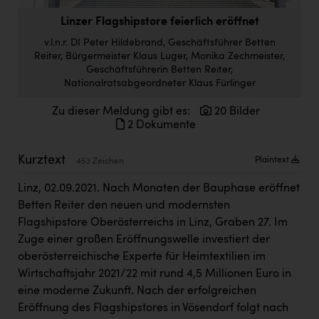
Doppler Gruppe
Linzer Flagshipstore feierlich eröffnet
ERLUS AG
v.l.n.r. DI Peter Hildebrand, Geschäftsführer Betten
Reiter, Bürgermeister Klaus Luger, Monika Zechmeister,
everfield
Geschäftsführerin Betten Reiter,
Nationalratsabgeordneter Klaus Fürlinger
Firmenradl
Zu dieser Meldung gibt es:
20 Bilder
Fristads Austria
2 Dokumente
HIG Infomotion Group
Kurztext
Plaintext
453 Zeichen
IFE Austria GmbH
Linz, 02.09.2021. Nach Monaten der Bauphase eröffnet
Immotech
Betten Reiter den neuen und modernsten
INTERSPAR
Flagshipstore Oberösterreichs in Linz, Graben 27. Im
Zuge einer großen Eröffnungswelle investiert der
INTERSPORT Austria
oberösterreichische Experte für Heimtextilien im
Wirtschaftsjahr 2021/22 mit rund 4,5 Millionen Euro in
Jesolo
eine moderne Zukunft. Nach der erfolgreichen
Jane Goodall Institute Austria
Eröffnung des Flagshipstores in Vösendorf folgt nach