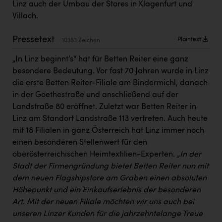
Linz auch der Umbau der Stores in Klagenfurt und
Kärcher
Villach.
Karin Liedl
Pressetext
Plaintext
10383 Zeichen
KEBA
„In Linz beginnt’s“ hat für Betten Reiter eine ganz
KIWI Kinderwunsch Institut Dr. Loimer
besondere Bedeutung. Vor fast 70 Jahren wurde in Linz
KLIPP Frisör
die erste Betten Reiter-Filiale am Bindermichl, danach
in der Goethestraße und anschließend auf der
Kleider Bauer
Landstraße 80 eröffnet. Zuletzt war Betten Reiter in
Kremsmüller Anlagenbau GmbH
Linz am Standort Landstraße 113 vertreten. Auch heute
mit 18 Filialen in ganz Österreich hat Linz immer noch
Maximarkt
einen besonderen Stellenwert für den
Oldtimer Raststationen und Motorhotels
oberösterreichischen Heimtextilien-Experten.
„In der
Stadt der Firmengründung bietet Betten Reiter nun mit
Österreichischer Kachelofenverband
dem neuen Flagshipstore am Graben einen absoluten
Orlen
Höhepunkt und ein Einkaufserlebnis der besonderen
Art. Mit der neuen Filiale möchten wir uns auch bei
Passage Linz
unseren Linzer Kunden für die jahrzehntelange Treue