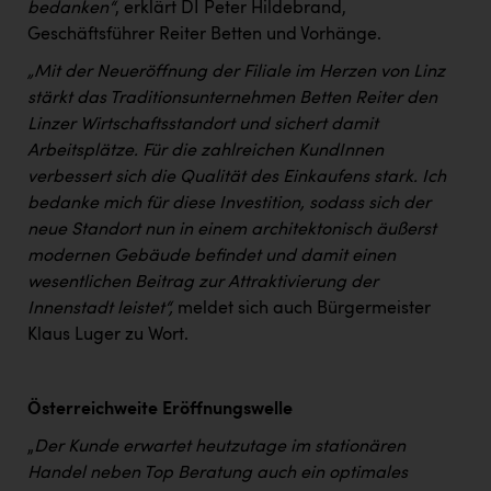
bedanken“
, erklärt DI Peter Hildebrand,
PEZ
Geschäftsführer Reiter Betten und Vorhänge.
PÜSPÖK
„Mit der Neueröffnung der Filiale im Herzen von Linz
REMAX
stärkt das Traditionsunternehmen Betten Reiter den
Linzer Wirtschaftsstandort und sichert damit
RE/MAX Welcome
Arbeitsplätze. Für die zahlreichen KundInnen
Resch&Frisch
verbessert sich die Qualität des Einkaufens stark. Ich
bedanke mich für diese Investition, sodass sich der
RUBBLE MASTER
neue Standort nun in einem architektonisch äußerst
Ruderclub Wels
modernen Gebäude befindet und damit einen
wesentlichen Beitrag zur Attraktivierung der
SCRI - Salzburg Cancer Research Institute
Innenstadt leistet“,
meldet sich auch Bürgermeister
SCHMACHTL GmbH
Klaus Luger zu Wort.
Schwingshandl - automation technology gmbh
Österreichweite Eröffnungswelle
Seher + Partner
„
Der Kunde erwartet heutzutage im stationären
Smurfit Westrock Nettingsdorf
Handel neben Top Beratung auch ein optimales