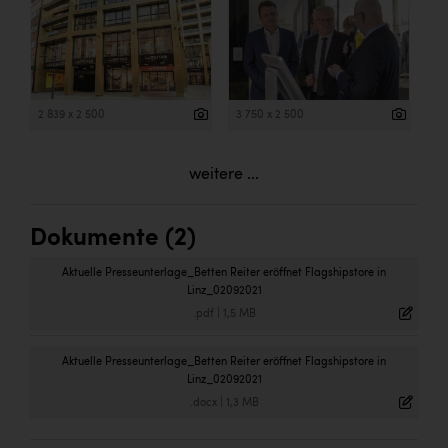
2 839 x 2 500
3 750 x 2 500
weitere ...
Dokumente (2)
Aktuelle Presseunterlage_Betten Reiter eröffnet Flagshipstore in
Linz_02092021
.pdf
|
1,5 MB
Aktuelle Presseunterlage_Betten Reiter eröffnet Flagshipstore in
Linz_02092021
.docx
|
1,3 MB