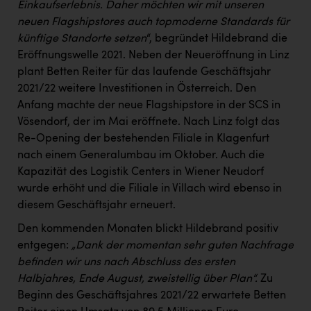
TCL
Einkaufserlebnis. Daher möchten wir mit unseren
neuen Flagshipstores auch topmoderne Standards für
TGW Logistics
künftige Standorte setzen
“, begründet Hildebrand die
TRAILOMAT & Cycling Austria
Eröffnungswelle 2021. Neben der Neueröffnung in Linz
plant Betten Reiter für das laufende Geschäftsjahr
VERITAS
2021/22 weitere Investitionen in Österreich. Den
Anfang machte der neue Flagshipstore in der SCS in
Vier Diamanten
Vösendorf, der im Mai eröffnete. Nach Linz folgt das
Vorlagenportal
Re-Opening der bestehenden Filiale in Klagenfurt
nach einem Generalumbau im Oktober. Auch die
Wir besiegen Krebs
Kapazität des Logistik Centers in Wiener Neudorf
Wirtschaftskammer OÖ
wurde erhöht und die Filiale in Villach wird ebenso in
diesem Geschäftsjahr erneuert.
ZGONC
Den kommenden Monaten blickt Hildebrand positiv
ZULuft - Zukunft Luft Austria
entgegen:
„Dank der momentan sehr guten Nachfrage
z.l.ö.
befinden wir uns nach Abschluss des ersten
Halbjahres, Ende August, zweistellig über Plan“.
Zu
Österreichisches Hebammengremium
Beginn des Geschäftsjahres 2021/22 erwartete Betten