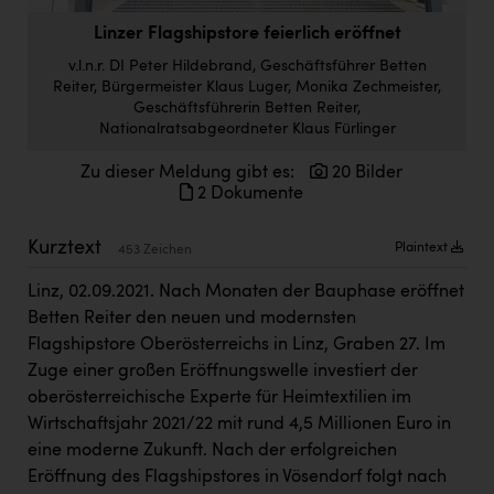
Doppler Gruppe
Linzer Flagshipstore feierlich eröffnet
ERLUS AG
v.l.n.r. DI Peter Hildebrand, Geschäftsführer Betten
Reiter, Bürgermeister Klaus Luger, Monika Zechmeister,
everfield
Geschäftsführerin Betten Reiter,
Nationalratsabgeordneter Klaus Fürlinger
Firmenradl
Zu dieser Meldung gibt es:
20 Bilder
Fristads Austria
2 Dokumente
HIG Infomotion Group
Kurztext
Plaintext
453 Zeichen
IFE Austria GmbH
Linz, 02.09.2021. Nach Monaten der Bauphase eröffnet
Immotech
Betten Reiter den neuen und modernsten
INTERSPAR
Flagshipstore Oberösterreichs in Linz, Graben 27. Im
Zuge einer großen Eröffnungswelle investiert der
INTERSPORT Austria
oberösterreichische Experte für Heimtextilien im
Wirtschaftsjahr 2021/22 mit rund 4,5 Millionen Euro in
Jesolo
eine moderne Zukunft. Nach der erfolgreichen
Jane Goodall Institute Austria
Eröffnung des Flagshipstores in Vösendorf folgt nach