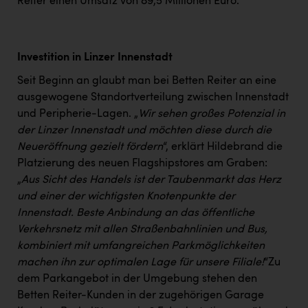
Wirtschaftskammer OÖ Energiehandel
Reiter einen Umsatz von 89,5 Millionen Euro.
Dopgas
kunden basics
Investition in Linzer Innenstadt
Seit Beginn an glaubt man bei Betten Reiter an eine
kontakt
ausgewogene Standortverteilung zwischen Innenstadt
und Peripherie-Lagen. „
Wir sehen großes Potenzial in
der Linzer Innenstadt und möchten diese durch die
Neueröffnung gezielt fördern
“, erklärt Hildebrand die
Platzierung des neuen Flagshipstores am Graben:
„
Aus Sicht des Handels ist der Taubenmarkt das Herz
und einer der wichtigsten Knotenpunkte der
Innenstadt. Beste Anbindung an das öffentliche
Verkehrsnetz mit allen Straßenbahnlinien und Bus,
kombiniert mit umfangreichen Parkmöglichkeiten
machen ihn zur optimalen Lage für unsere Filiale!
“Zu
dem Parkangebot in der Umgebung stehen den
Betten Reiter-Kunden in der zugehörigen Garage