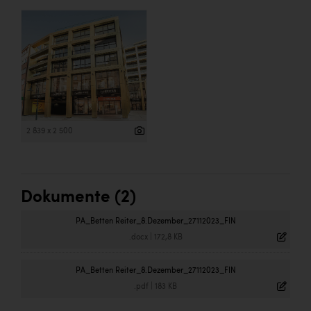
2 839 x 2 500
Dokumente (2)
PA_Betten Reiter_8.Dezember_27112023_FIN
.docx
|
172,8 KB
PA_Betten Reiter_8.Dezember_27112023_FIN
.pdf
|
183 KB