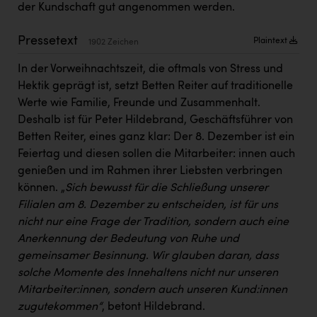
PEZ
der Kundschaft gut angenommen werden.
PÜSPÖK
Pressetext
Plaintext
1902 Zeichen
REMAX
In der Vorweihnachtszeit, die oftmals von Stress und
RE/MAX Welcome
Hektik geprägt ist, setzt Betten Reiter auf traditionelle
Werte wie Familie, Freunde und Zusammenhalt.
Resch&Frisch
Deshalb ist für Peter Hildebrand, Geschäftsführer von
Betten Reiter, eines ganz klar: Der 8. Dezember ist ein
RUBBLE MASTER
Feiertag und diesen sollen die Mitarbeiter: innen auch
Ruderclub Wels
genießen und im Rahmen ihrer Liebsten verbringen
können. „
Sich bewusst für die Schließung unserer
SCRI - Salzburg Cancer Research Institute
Filialen am 8. Dezember zu entscheiden, ist für uns
SCHMACHTL GmbH
nicht nur eine Frage der Tradition, sondern auch eine
Anerkennung der Bedeutung von Ruhe und
Schwingshandl - automation technology gmbh
gemeinsamer Besinnung. Wir glauben daran, dass
Seher + Partner
solche Momente des Innehaltens nicht nur unseren
Mitarbeiter:innen, sondern auch unseren Kund:innen
Smurfit Westrock Nettingsdorf
zugutekommen“
, betont Hildebrand.