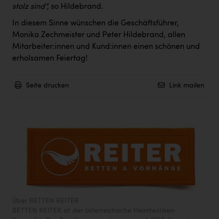
Wirtschaftskammer OÖ Energiehandel
stolz sind“,
so Hildebrand.
Dopgas
In diesem Sinne wünschen die Geschäftsführer,
Monika Zechmeister und Peter Hildebrand, allen
kunden basics
Mitarbeiter:innen und Kund:innen einen schönen und
erholsamen Feiertag!
kontakt
Seite drucken
Link mailen
Über BETTEN REITER
BETTEN REITER ist der österreichische Heimtextilien-