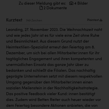
Kärcher
Zu dieser Meldung gibt es:
4 Bilder
2 Dokumente
Karin Liedl
Kurztext
Plaintext
749 Zeichen
KEBA
Leonding, 27. November 2023. Die Weihnachtszeit naht
KIWI Kinderwunsch Institut Dr. Loimer
und wie jedes Jahr ist es für viele eine Zeit ohne Ruhe
KLIPP Frisör
und Besinnlichkeit. Aus diesem Grund nutzt der
Heimtextilien-Spezialist erneut den Feiertag am 8.
Kleider Bauer
Dezember, um sich bei allen Mitarbeiter:innen für ihr
Kremsmüller Anlagenbau GmbH
tagtägliches Engagement und ihren kompetenten und
unermüdlichen Einsatz das ganze Jahr über zu
Maximarkt
bedanken und schließt die Filialen. Das nachhaltig
Oldtimer Raststationen und Motorhotels
geprägte Unternehmen setzt mit diesem respektvollen
Umgang gegenüber den Mitarbeiter:innen einen
Österreichischer Kachelofenverband
sozialen Meilenstein in der Nachhaltigkeitsstrategie.
Orlen
Das positive Feedback vieler Kund: innen bestätigt
dies. Zudem wird Betten Reiter auch heuer wieder vor
Passage Linz
dem Feiertag besondere Aktionen anbieten, die von