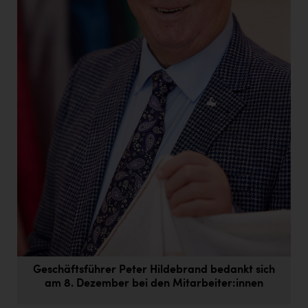
Doppler Gruppe
ERLUS AG
everfield
Firmenradl
Fristads Austria
HIG Infomotion Group
IFE Austria GmbH
Immotech
INTERSPAR
INTERSPORT Austria
Jesolo
Geschäftsführer Peter Hildebrand bedankt sich
am 8. Dezember bei den Mitarbeiter:innen
Jane Goodall Institute Austria