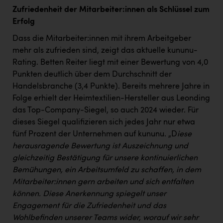
TCL
Zufriedenheit der Mitarbeiter:innen als Schlüssel zum
TGW Logistics
Erfolg
Dass die Mitarbeiter:innen mit ihrem Arbeitgeber
TRAILOMAT & Cycling Austria
mehr als zufrieden sind, zeigt das aktuelle kununu-
VERITAS
Rating. Betten Reiter liegt mit einer Bewertung von 4,0
Punkten deutlich über dem Durchschnitt der
Vier Diamanten
Handelsbranche (3,4 Punkte). Bereits mehrere Jahre in
Vorlagenportal
Folge erhielt der Heimtextilien-Hersteller aus Leonding
das Top-Company-Siegel, so auch 2024 wieder. Für
Wir besiegen Krebs
dieses Siegel qualifizieren sich jedes Jahr nur etwa
Wirtschaftskammer OÖ
fünf Prozent der Unternehmen auf kununu. „D
iese
herausragende Bewertung ist Auszeichnung und
ZGONC
gleichzeitig Bestätigung für unsere kontinuierlichen
ZULuft - Zukunft Luft Austria
Bemühungen, ein Arbeitsumfeld zu schaffen, in dem
Mitarbeiter:innen gern arbeiten und sich entfalten
z.l.ö.
können. Diese Anerkennung spiegelt unser
Österreichisches Hebammengremium
Engagement für die Zufriedenheit und das
Wohlbefinden unserer Teams wider, worauf wir sehr