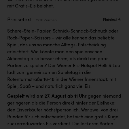
Kärcher
mit Gratis-Eis belohnt.
Karin Liedl
Pressetext
Plaintext
2270 Zeichen
KEBA
Schere-Stein-Papier, Schnick-Schnack-Schnuck oder
KIWI Kinderwunsch Institut Dr. Loimer
Rock-Paper-Scissors – wir alle kennen das beliebte
Spiel, das uns so manche Alltags-Entscheidung
KLIPP Frisör
erleichtert. Wie könnte man den spielerischen
Kleider Bauer
Aktionstag also besser ehren, als direkt ein paar
Partien zu spielen? Der Wiener Eis-Hotspot Helli & Leo
Kremsmüller Anlagenbau GmbH
lädt zum gemeinsamen Spieletag in die
Maximarkt
Rotenturmstraße 16-18 in der Wiener Innenstadt: mit
Spiel, Spaß – und natürlich ganz viel Eis!
Oldtimer Raststationen und Motorhotels
Gespielt wird am 27. August ab 11 Uhr
gegen niemand
Österreichischer Kachelofenverband
geringeren als die Person direkt hinter der Eistheke:
den Eisverkäufer höchstpersönlich. Wer zwei von drei
Orlen
Runden für sich entscheidet, hat sich eine gratis Kugel
Passage Linz
zuckerreduziertes Eis verdient. Die leckeren Sorten