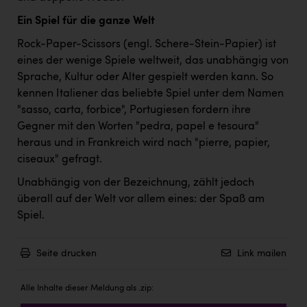
TCL
Ein Spiel für die ganze Welt
TGW Logistics
Rock-Paper-Scissors (engl. Schere-Stein-Papier) ist
TRAILOMAT & Cycling Austria
eines der wenige Spiele weltweit, das unabhängig von
Sprache, Kultur oder Alter gespielt werden kann. So
VERITAS
kennen Italiener das beliebte Spiel unter dem Namen
Vier Diamanten
"sasso, carta, forbice", Portugiesen fordern ihre
Gegner mit den Worten "pedra, papel e tesoura"
Vorlagenportal
heraus und in Frankreich wird nach "pierre, papier,
Wir besiegen Krebs
ciseaux" gefragt.
Wirtschaftskammer OÖ
Unabhängig von der Bezeichnung, zählt jedoch
überall auf der Welt vor allem eines: der Spaß am
ZGONC
Spiel.
ZULuft - Zukunft Luft Austria
Seite drucken
Link mailen
z.l.ö.
Österreichisches Hebammengremium
Alle Inhalte dieser Meldung als .zip: