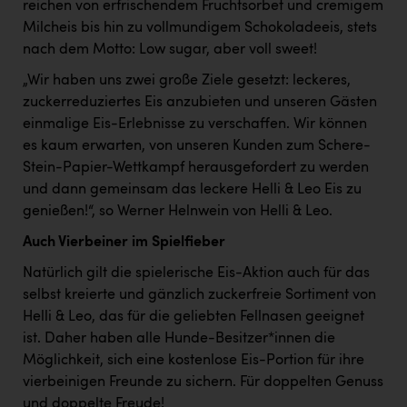
reichen von erfrischendem Fruchtsorbet und cremigem
PEZ
Milcheis bis hin zu vollmundigem Schokoladeeis, stets
PÜSPÖK
nach dem Motto: Low sugar, aber voll sweet!
REMAX
„Wir haben uns zwei große Ziele gesetzt: leckeres,
zuckerreduziertes Eis anzubieten und unseren Gästen
RE/MAX Welcome
einmalige Eis-Erlebnisse zu verschaffen. Wir können
Resch&Frisch
es kaum erwarten, von unseren Kunden zum Schere-
Stein-Papier-Wettkampf herausgefordert zu werden
RUBBLE MASTER
und dann gemeinsam das leckere Helli & Leo Eis zu
Ruderclub Wels
genießen!“, so Werner Helnwein von Helli & Leo.
Auch Vierbeiner im Spielfieber
SCRI - Salzburg Cancer Research Institute
Natürlich gilt die spielerische Eis-Aktion auch für das
SCHMACHTL GmbH
selbst kreierte und gänzlich zuckerfreie Sortiment von
Schwingshandl - automation technology gmbh
Helli & Leo, das für die geliebten Fellnasen geeignet
ist. Daher haben alle Hunde-Besitzer*innen die
Seher + Partner
Möglichkeit, sich eine kostenlose Eis-Portion für ihre
Smurfit Westrock Nettingsdorf
vierbeinigen Freunde zu sichern. Für doppelten Genuss
und doppelte Freude!