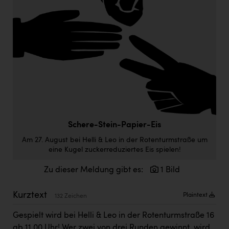
Doppler Gruppe
ERLUS AG
everfield
Firmenradl
Fristads Austria
HIG Infomotion Group
IFE Austria GmbH
Schere-Stein-Papier-Eis
Am 27. August bei Helli & Leo in der Rotenturmstraße um
Immotech
eine Kugel zuckerreduziertes Eis spielen!
INTERSPAR
Zu dieser Meldung gibt es:
1 Bild
INTERSPORT Austria
Kurztext
Plaintext
132 Zeichen
Jesolo
Gespielt wird bei Helli & Leo in der Rotenturmstraße 16
Jane Goodall Institute Austria
ab 11.00 Uhr! Wer zwei von drei Runden gewinnt, wird