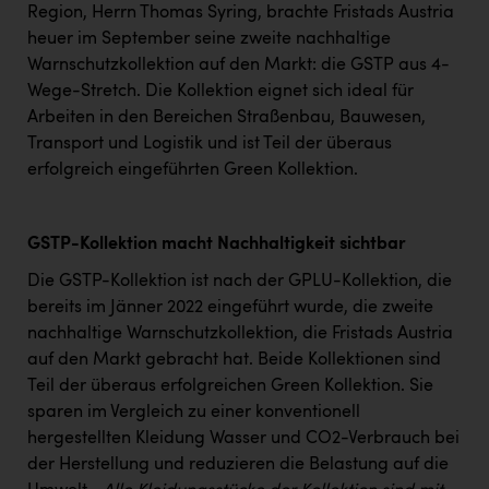
PEZ
Region, Herrn Thomas Syring, brachte Fristads Austria
heuer im September seine zweite nachhaltige
PÜSPÖK
Warnschutzkollektion auf den Markt: die GSTP aus 4-
REMAX
Wege-Stretch. Die Kollektion eignet sich ideal für
Arbeiten in den Bereichen Straßenbau, Bauwesen,
RE/MAX Welcome
Transport und Logistik und ist Teil der überaus
erfolgreich eingeführten Green Kollektion.
Resch&Frisch
RUBBLE MASTER
GSTP-Kollektion macht Nachhaltigkeit sichtbar
Ruderclub Wels
Die GSTP-Kollektion ist nach der GPLU-Kollektion, die
SCRI - Salzburg Cancer Research Institute
bereits im Jänner 2022 eingeführt wurde, die zweite
SCHMACHTL GmbH
nachhaltige Warnschutzkollektion, die Fristads Austria
auf den Markt gebracht hat. Beide Kollektionen sind
Schwingshandl - automation technology gmbh
Teil der überaus erfolgreichen Green Kollektion. Sie
sparen im Vergleich zu einer konventionell
Seher + Partner
hergestellten Kleidung Wasser und CO2-Verbrauch bei
Smurfit Westrock Nettingsdorf
der Herstellung und reduzieren die Belastung auf die