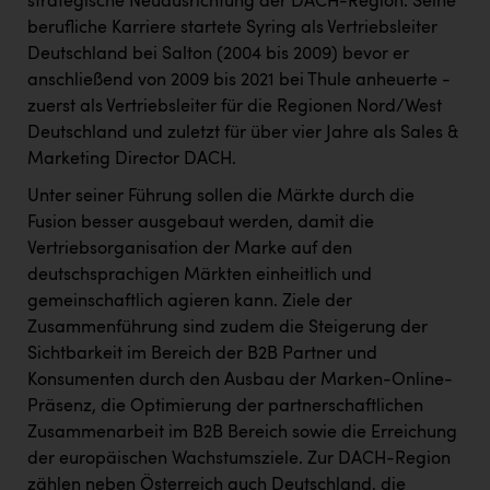
Wirtschaftskammer OÖ Energiehandel
strategische Neuausrichtung der DACH-Region. Seine
berufliche Karriere startete Syring als Vertriebsleiter
Dopgas
Deutschland bei Salton (2004 bis 2009) bevor er
anschließend von 2009 bis 2021 bei Thule anheuerte -
kunden basics
zuerst als Vertriebsleiter für die Regionen Nord/West
Deutschland und zuletzt für über vier Jahre als Sales &
kontakt
Marketing Director DACH.
Unter seiner Führung sollen die Märkte durch die
Fusion besser ausgebaut werden, damit die
Vertriebsorganisation der Marke auf den
deutschsprachigen Märkten einheitlich und
gemeinschaftlich agieren kann. Ziele der
Zusammenführung sind zudem die Steigerung der
Sichtbarkeit im Bereich der B2B Partner und
Konsumenten durch den Ausbau der Marken-Online-
Präsenz, die Optimierung der partnerschaftlichen
Zusammenarbeit im B2B Bereich sowie die Erreichung
der europäischen Wachstumsziele. Zur DACH-Region
zählen neben Österreich auch Deutschland, die