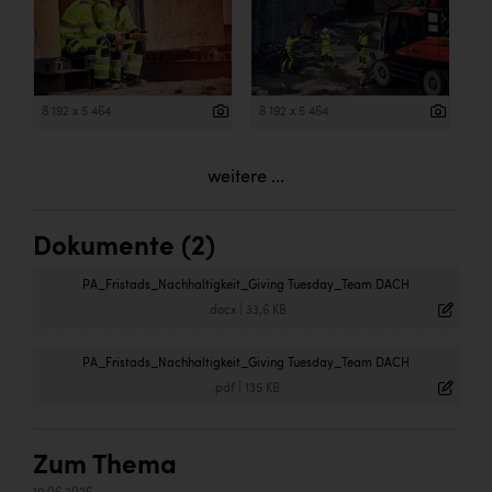
8 192 x 5 464
8 192 x 5 464
weitere ...
Dokumente (2)
PA_Fristads_Nachhaltigkeit_Giving Tuesday_Team DACH
.docx
|
33,6 KB
PA_Fristads_Nachhaltigkeit_Giving Tuesday_Team DACH
.pdf
|
135 KB
Zum Thema