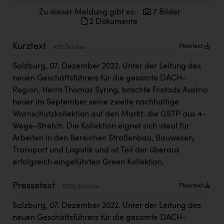
Kärcher
Zu dieser Meldung gibt es:
7 Bilder
2 Dokumente
Karin Liedl
KEBA
Kurztext
Plaintext
433 Zeichen
KIWI Kinderwunsch Institut Dr. Loimer
Salzburg, 07. Dezember 2022. Unter der Leitung des
neuen Geschäftsführers für die gesamte DACH-
KLIPP Frisör
Region, Herrn Thomas Syring, brachte Fristads Austria
Kleider Bauer
heuer im September seine zweite nachhaltige
Warnschutzkollektion auf den Markt: die GSTP aus 4-
Kremsmüller Anlagenbau GmbH
Wege-Stretch. Die Kollektion eignet sich ideal für
Maximarkt
Arbeiten in den Bereichen Straßenbau, Bauwesen,
Transport und Logistik und ist Teil der überaus
Oldtimer Raststationen und Motorhotels
erfolgreich eingeführten Green Kollektion.
Österreichischer Kachelofenverband
Pressetext
Plaintext
6002 Zeichen
Orlen
Salzburg, 07. Dezember 2022. Unter der Leitung des
Passage Linz
neuen Geschäftsführers für die gesamte DACH-