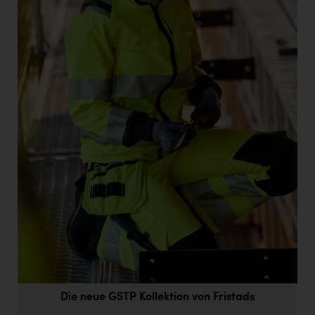
Doppler Gruppe
ERLUS AG
everfield
Firmenradl
Fristads Austria
HIG Infomotion Group
IFE Austria GmbH
Immotech
INTERSPAR
INTERSPORT Austria
Jesolo
Die neue GSTP Kollektion von Fristads
Jane Goodall Institute Austria