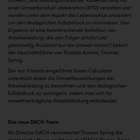
Umwelt.
„Alle Kleidungsstücke der Kollektion sind mit
TCL
einer Umweltprodukt-dekleration (EPD) versehen und
TGW Logistics
wurden unter dem Aspekt des Lebenszyklus analysiert,
um den ökologischen Fußabdruck zu minimieren. Das
TRAILOMAT & Cycling Austria
Ergebnis ist eine bahnbrechende Kollektion von
VERITAS
Arbeitskleidung, die den Träger schützt und
gleichzeitig Rücksicht auf die Umwelt nimmt!“,
betont
Vier Diamanten
der Geschäftsführer von Fristads Austria, Thomas
Vorlagenportal
Syring.
Wir besiegen Krebs
Der von Fristads eingeführte Green Calculator
unterstützt dabei die Umweltauswirkungen der
Wirtschaftskammer OÖ
Arbeitskleidung zu berechnen und den ökologischen
Fußabdruck zu verringern, indem man sich für
ZGONC
umweltverträgliche Arbeitskleidung entscheidet.
ZULuft - Zukunft Luft Austria
z.l.ö.
Das neue DACH-Team
Österreichisches Hebammengremium
Als Director DACH verantwortet Thomas Syring die