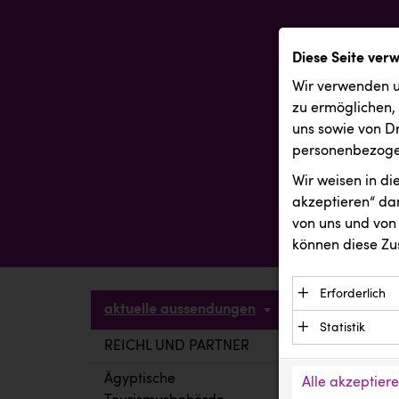
Diese Seite ver
Wir verwenden u
zu ermöglichen,
uns sowie von Dr
personenbezogen
Wir weisen in d
akzeptieren“ dam
von uns und von 
können diese Zu
Erforderlich
aktuelle aussendungen
Essenzielle C
Statistik
Funktion der 
REICHL UND PARTNER
aktuelle a
Statistik Cook
Daten und wer
verstehen, wi
Ägyptische
Alle akzeptier
Anbieter: Eigentü