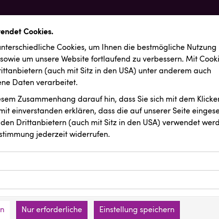
wendet Cookies.
nterschiedliche Cookies, um Ihnen die best­mögliche Nutzung
 sowie um unsere Website fortlaufend zu verbessern. Mit Cook
ittanbietern (auch mit Sitz in den USA) unter anderem auch
e Daten verarbeitet.
iesem Zusammenhang darauf hin, dass Sie sich mit dem Klicken
it ein­ver­standen erklären, dass die auf unserer Seite einges
den Drittanbietern (auch mit Sitz in den USA) verwendet werd
stimmung jederzeit widerrufen.
ookies ermöglichen grundlegende Funktionen und sind für die 
Website erforderlich. Diese Cookies speichern keine persone
ussendungen
Passage Linz
ies erfassen Informationen anonym. Diese Informationen helfe
den an keine Dritten übermittelt.
e unsere Besucher unsere Website nutzen.
en
Nur erforderliche
Einstellung speichern
mer der Website (Erstanbieter)