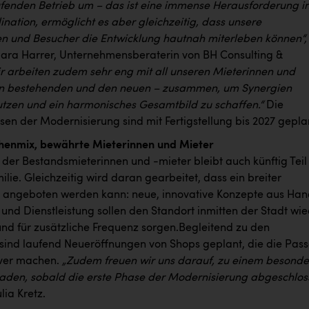
fenden Betrieb um – das ist eine immense Herausforderung i
nation, ermöglicht es aber gleichzeitig, dass unsere
n und Besucher die Entwicklung hautnah miterleben können“,
ara Harrer, Unternehmensberaterin von BH Consulting &
r arbeiten zudem sehr eng mit all unseren Mieterinnen und
en bestehenden und den neuen – zusammen, um Synergien
utzen und ein harmonisches Gesamtbild zu schaffen.“
Die
en der Modernisierung sind mit Fertigstellung bis 2027 gepla
henmix, bewährte Mieterinnen und Mieter
 der Bestandsmieterinnen und -mieter bleibt auch künftig Teil
ie. Gleichzeitig wird daran gearbeitet, dass ein breiter
angeboten werden kann: neue, innovative Konzepte aus Han
und Dienstleistung sollen den Standort inmitten der Stadt wi
und für zusätzliche Frequenz sorgen.Begleitend zu den
sind laufend Neueröffnungen von Shops geplant, die die Pas
iver machen.
„Zudem freuen wir uns darauf, zu einem besond
laden, sobald die erste Phase der Modernisierung abgeschlo
ulia Kretz.