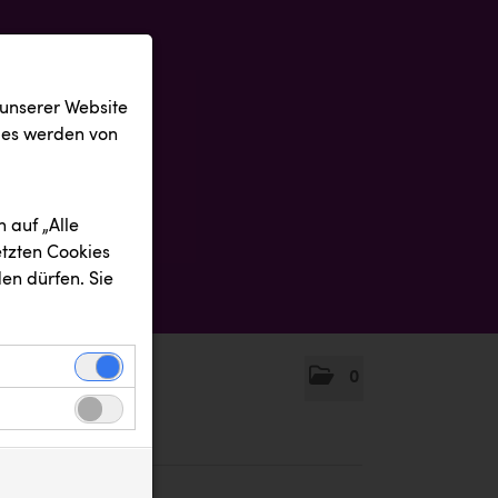
 unserer Website
ies werden von
 auf „Alle
etzten Cookies
en dürfen. Sie
0
einwandfreie
nbezogenen
n uns zu