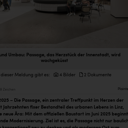
und Umbau: Passage, das Herzstück der Innenstadt, wird
wachgeküsst
 dieser Meldung gibt es:
4 Bilder
2 Dokumente
Plaint
8 Zeichen
i 2025 – Die Passage, ein zentraler Treffpunkt im Herzen der
t Jahrzehnten fixer Bestandteil des urbanen Lebens in Linz,
ne neue Ära: Mit dem offiziellen Baustart im Juni 2025 beginnt
de Modernisierung. Ziel ist es, die Passage nicht nur baulich
 konzeptionell neu zu denken und als modernen Ort zum