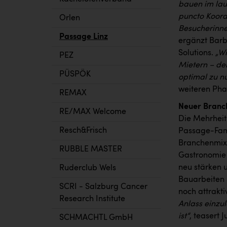
bauen im lau
puncto Koordi
Orlen
Besucherinne
Passage Linz
ergänzt Barb
Solutions.
„Wi
PEZ
Mietern – d
PÜSPÖK
optimal zu n
weiteren Phas
REMAX
Neuer Branc
RE/MAX Welcome
Die Mehrheit
Resch&Frisch
Passage-Famil
Branchenmix 
RUBBLE MASTER
Gastronomie 
neu stärken 
Ruderclub Wels
Bauarbeiten 
SCRI - Salzburg Cancer
noch attrakt
Research Institute
Anlass einzu
ist“
, teasert J
SCHMACHTL GmbH