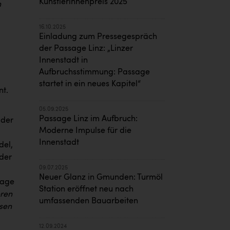
Künstlerinnenpreis 2025
n
16.10.2025
Einladung zum Pressegespräch
der Passage Linz: „Linzer
Innenstadt in
Aufbruchsstimmung: Passage
startet in ein neues Kapitel“
nt.
05.09.2025
Passage Linz im Aufbruch:
 der
Moderne Impulse für die
Innenstadt
del,
eder
09.07.2025
Neuer Glanz in Gmunden: Turmöl
sage
Station eröffnet neu nach
eren
umfassenden Bauarbeiten
ssen
12.09.2024