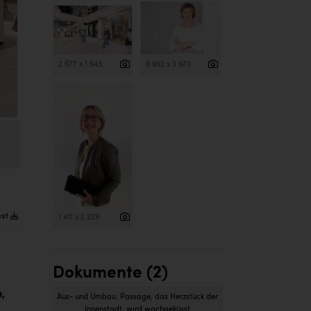
2 677 x 1 643
5 952 x 3 973
ext
1 411 x 2 229
Dokumente (2)
,
Aus- und Umbau: Passage, das Herzstück der
Innenstadt, wird wachgeküsst