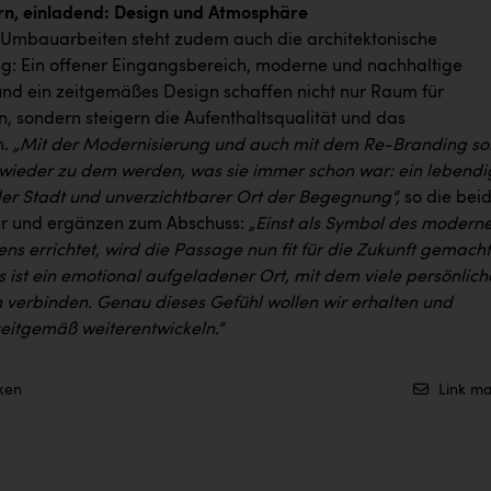
rn, einladend: Design und Atmosphäre
 Umbauarbeiten steht zudem auch die architektonische
g: Ein offener Eingangsbereich, moderne und nachhaltige
und ein zeitgemäßes Design schaffen nicht nur Raum für
 sondern steigern die Aufenthaltsqualität und das
n.
„Mit der Modernisierung und auch mit dem Re-Branding sol
wieder zu dem werden, was sie immer schon war: ein lebendi
der Stadt und unverzichtbarer Ort der Begegnung“,
so die bei
r und ergänzen zum Abschuss:
„Einst als Symbol des modern
s errichtet, wird die Passage nun fit für die Zukunft gemacht
 ist ein emotional aufgeladener Ort, mit dem viele persönlich
 verbinden. Genau dieses Gefühl wollen wir erhalten und
zeitgemäß weiterentwickeln.“
ken
Link ma