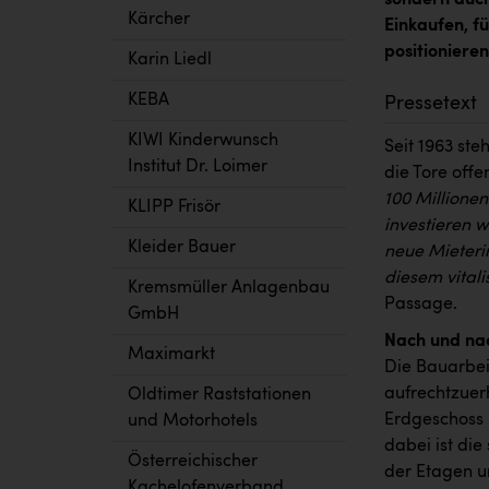
Kärcher
Einkaufen, f
positionieren
Karin Liedl
KEBA
Pressetext
KIWI Kinderwunsch
Seit 1963 st
Institut Dr. Loimer
die Tore offe
100 Millionen
KLIPP Frisör
investieren 
Kleider Bauer
neue Mieteri
diesem vital
Kremsmüller Anlagenbau
Passage.
GmbH
Nach und na
Maximarkt
Die Bauarbei
aufrechtzuer
Oldtimer Raststationen
Erdgeschoss 
und Motorhotels
dabei ist die
Österreichischer
der Etagen u
Kachelofenverband