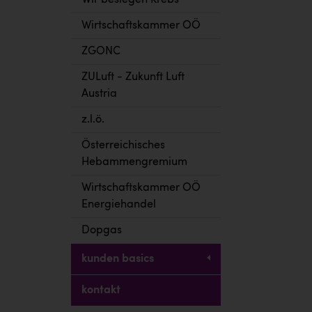
Wir besiegen Krebs
Wirtschaftskammer OÖ
ZGONC
ZULuft - Zukunft Luft
Austria
z.l.ö.
Österreichisches
Hebammengremium
Wirtschaftskammer OÖ
Energiehandel
Dopgas
kunden basics
kontakt