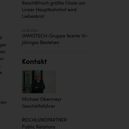
Resch&Frisch größte Filiale am
Linzer Hauptbahnhof wird
Liebesbrot
23.06.2024
IMMOTECH-Gruppe feierte 10-
l
jähriges Bestehen
ger
den
en
Kontakt
.
e
Michael Obermeyr
ilen
Geschäftsführer
REICHLUNDPARTNER
Public Relations