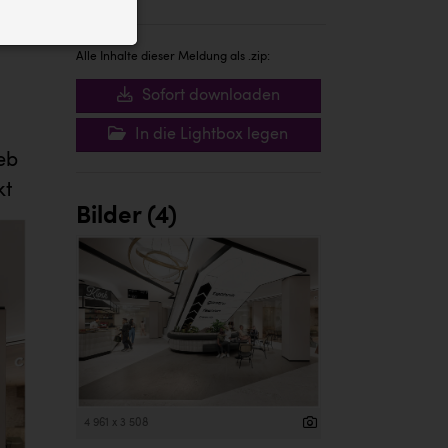
ID auf Ihrem
 der Website
Alle Inhalte dieser Meldung als .zip:
Sofort downloaden
In die Lightbox legen
eb
kt
Bilder (4)
4 961 x 3 508