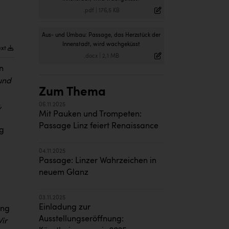
.pdf
|
176,5 KB
Aus- und Umbau: Passage, das Herzstück der
Innenstadt, wird wachgeküsst
ext
.docx
|
2,1 MB
n
rund
Zum Thema
,
06.11.2025
Mit Pauken und Trompeten:
Passage Linz feiert Renaissance
ng
04.11.2025
Passage: Linzer Wahrzeichen in
neuem Glanz
03.11.2025
Einladung zur
ung
Ausstellungseröffnung:
ir