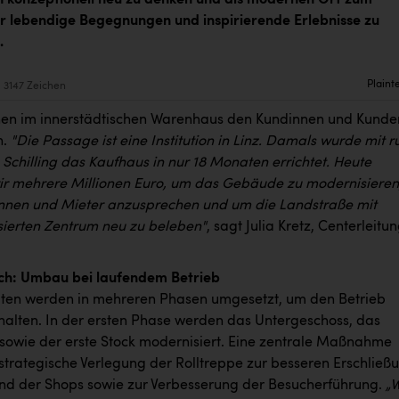
ür lebendige Begegnungen und inspirierende Erlebnisse zu
.
Plaint
3147 Zeichen
ehen im innerstädtischen Warenhaus den Kundinnen und Kunde
n.
"Die Passage ist eine Institution in Linz. Damals wurde mit 
 Schilling das Kaufhaus in nur 18 Monaten errichtet. Heute
wir mehrere Millionen Euro, um das Gebäude zu modernisieren
nnen und Mieter anzusprechen und um die Landstraße mit
isierten Zentrum neu zu beleben"
, sagt Julia Kretz, Centerleitu
ch: Umbau bei laufendem Betrieb
ten werden in mehreren Phasen umgesetzt, um den Betrieb
halten. In der ersten Phase werden das Untergeschoss, das
sowie der erste Stock modernisiert. Eine zentrale Maßnahme
 strategische Verlegung der Rolltreppe zur besseren Erschließ
nd der Shops sowie zur Verbesserung der Besucherführung.
„W