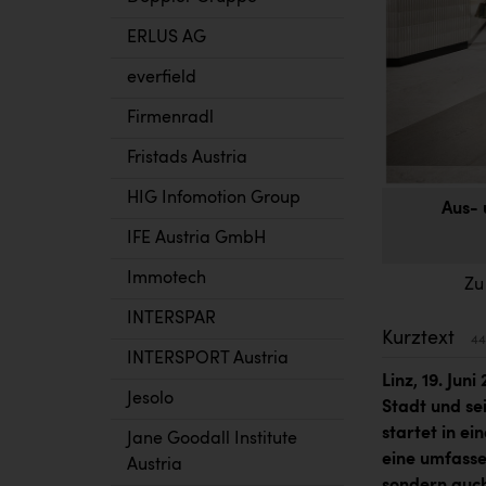
ERLUS AG
everfield
Firmenradl
Fristads Austria
HIG Infomotion Group
Aus- 
IFE Austria GmbH
Immotech
Zu
INTERSPAR
Kurztext
44
INTERSPORT Austria
Linz, 19. Jun
Jesolo
Stadt und sei
startet in ei
Jane Goodall Institute
eine umfassen
Austria
sondern auch