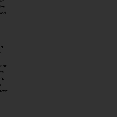
ter
er.
 und
na
n
sehr
tte
n.
n
dass