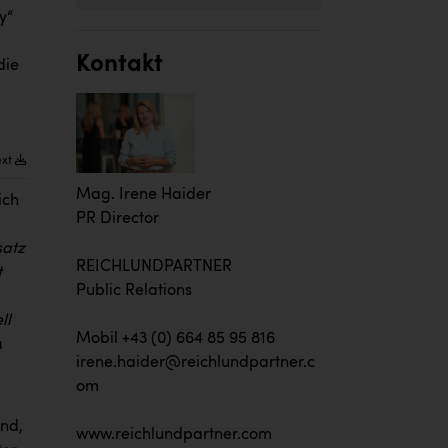
y“
Kontakt
die
ext
Mag. Irene Haider
ich
PR Director
satz
REICHLUNDPARTNER
t
Public Relations
ll
Mobil +43 (0) 664 85 95 816
a
irene.haider@reichlundpartner.c
om
and,
www.reichlundpartner.com