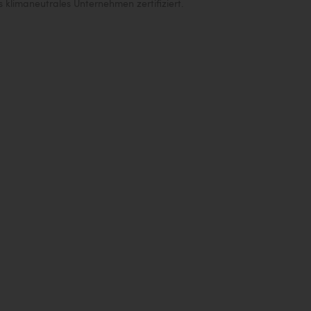
s klimaneutrales Unternehmen zertifiziert.