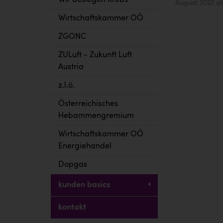
Wir besiegen Krebs
August 2022 al
Wirtschaftskammer OÖ
ZGONC
ZULuft - Zukunft Luft
Austria
z.l.ö.
Österreichisches
Hebammengremium
Wirtschaftskammer OÖ
Energiehandel
Dopgas
kunden basics
kontakt