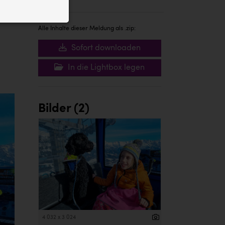
ID auf Ihrem
 der Website
Alle Inhalte dieser Meldung als .zip:
Sofort downloaden
In die Lightbox legen
Bilder (2)
4 032 x 3 024