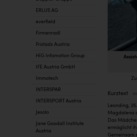
ERLUS AG
everfield
Firmenradl
Fristads Austria
HIG Infomotion Group
Assis
IFE Austria GmbH
Immotech
Zu
INTERSPAR
Kurztext
61
INTERSPORT Austria
Leonding, 25.
Jesolo
Magdalena au
Das Mädchen 
Jane Goodall Institute
ermöglicht i
Austria
Gemeinsam mi