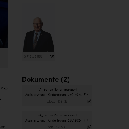
3 712 x 5 568
Dokumente (2)
ext
PA_Betten Reiter finanziert
Assistenzhund_Kindertraum_25012024_FIN
e
.docx
|
439 KB
.
PA_Betten Reiter finanziert
Assistenzhund_Kindertraum_25012024_FIN
der
.pdf
|
318,5 KB