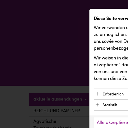
Diese Seite ver
Wir verwenden u
zu ermöglichen,
uns sowie von Dr
personenbezogen
Wir weisen in d
akzeptieren“ dam
von uns und von 
können diese Zu
Erforderlich
aktuelle aussendungen
Essenzielle C
Statistik
Funktion der 
REICHL UND PARTNER
aktuelle a
Statistik Cook
Daten und wer
verstehen, wi
Ägyptische
Alle akzeptier
Anbieter: Eigentü