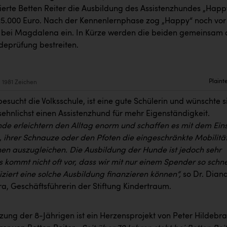
nzierte Betten Reiter die Ausbildung des Assistenzhundes „Happ
25.000 Euro. Nach der Kennenlernphase zog „Happy“ noch vor
bei Magdalena ein. In Kürze werden die beiden gemeinsam 
deprüfung bestreiten.
Plaint
1981 Zeichen
sucht die Volksschule, ist eine gute Schülerin und wünschte s
sehnlichst einen Assistenzhund für mehr Eigenständigkeit.
nde erleichtern den Alltag enorm und schaffen es mit dem Ein
, ihrer Schnauze oder den Pfoten die eingeschränkte Mobilitä
nen auszugleichen. Die Ausbildung der Hunde ist jedoch sehr
Es kommt nicht oft vor, dass wir mit nur einem Spender so schne
ziert eine solche Ausbildung finanzieren können“,
so Dr. Dian
a, Geschäftsführerin der Stiftung Kindertraum.
zung der 8-Jährigen ist ein Herzensprojekt von Peter Hildebr