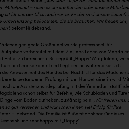
er von Betten Reiter.
„Seit über 70 Jahren steht bei Betten Rei
m Mittelpunkt – seien es unsere Kunden oder unsere Mitarbeit
g ist für uns der Blick nach vorne. Kinder sind unsere Zukunft
de Unterstützung bekommen, die sie brauchen. Wir freuen uns,
nnen“,
betont Hildebrand.
Mädchen geeignete Großpudel wurde professionell für
 Aufgaben vorbereitet mit dem Ziel, das Leben von Magdale
nd Helfer zu bereichern. So begrüßt „Happy“ Magdalena, wen
chule nachhause kommt und liegt bei ihr, während sie sich
h die Anwesenheit des Hundes bei Nacht ist für das Mädchen 
h bereits bestandener Prüfung mit der Hundetrainerin wird Mi
 noch die Assistenzhundeprüfung mit der Vetmeduni stattfinde
agdalena schon selbst für Befehle, wie Schubladen und Türe
 Dinge vom Boden aufheben, zuständig sein.
„Wir freuen uns, 
en so gut verstehen und wünschen ihnen viel Erfolg für ihre
 Peter Hildebrand. Die Familie ist äußerst dankbar für dieses
 Geschenk und sehr happy mit „Happy“.