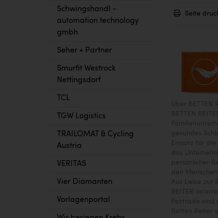
Schwingshandl -
Seite druc
automation technology
gmbh
Seher + Partner
Smurfit Westrock
Nettingsdorf
TCL
Über BETTEN 
BETTEN REITER 
TGW Logistics
Familienuntern
gesundes Schlaf
TRAILOMAT & Cycling
Einsatz für di
Austria
das Unternehm
persönlicher B
VERITAS
den Menschen i
Vier Diamanten
Aus Liebe zur 
REITER österre
Vorlagenportal
Fairtrade sind
Betten Reiter s