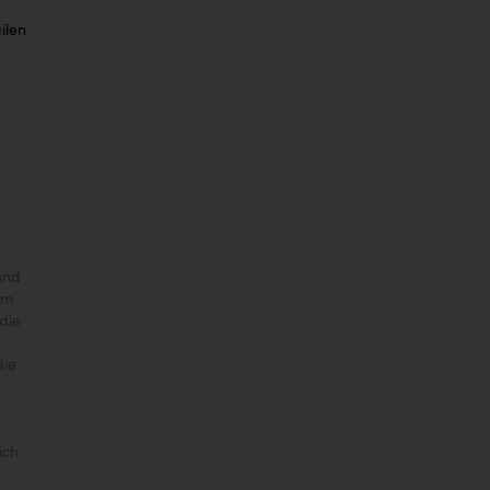
ilen
und
im
die
die
ich