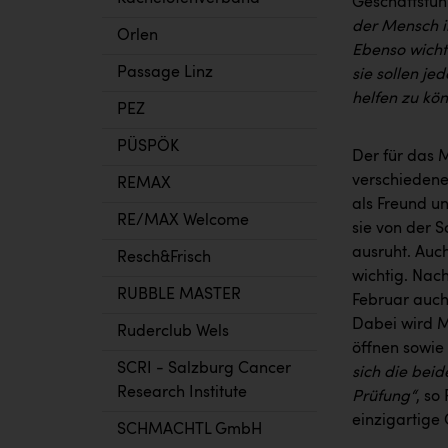
Geschäftsführ
der Mensch i
Orlen
Ebenso wichti
Passage Linz
sie sollen je
helfen zu kö
PEZ
PÜSPÖK
Der für das 
verschiedene
REMAX
als Freund u
RE/MAX Welcome
sie von der S
ausruht. Auc
Resch&Frisch
wichtig. Nac
RUBBLE MASTER
Februar auch
Dabei wird M
Ruderclub Wels
öffnen sowie
SCRI - Salzburg Cancer
sich die beid
Research Institute
Prüfung“
, so
einzigartige
SCHMACHTL GmbH