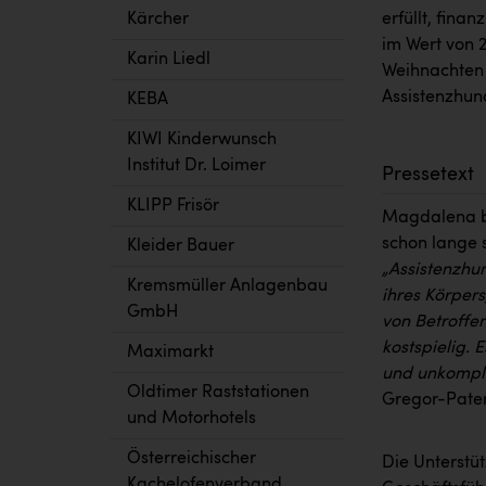
Kärcher
erfüllt, fina
im Wert von 
Karin Liedl
Weihnachten 
Assistenzhun
KEBA
KIWI Kinderwunsch
Institut Dr. Loimer
Pressetext
KLIPP Frisör
Magdalena be
schon lange 
Kleider Bauer
„Assistenzhu
Kremsmüller Anlagenbau
ihres Körpers
GmbH
von Betroffe
kostspielig. 
Maximarkt
und unkompli
Oldtimer Raststationen
Gregor-Pater
und Motorhotels
Österreichischer
Die Unterstüt
Kachelofenverband