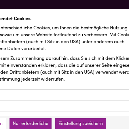
wendet Cookies.
nterschiedliche Cookies, um Ihnen die best­mögliche Nutzung
 sowie um unsere Website fortlaufend zu verbessern. Mit Cook
ittanbietern (auch mit Sitz in den USA) unter anderem auch
e Daten verarbeitet.
iesem Zusammenhang darauf hin, dass Sie sich mit dem Klicken
it ein­ver­standen erklären, dass die auf unserer Seite einges
den Drittanbietern (auch mit Sitz in den USA) verwendet werd
stimmung jederzeit widerrufen.
ookies ermöglichen grundlegende Funktionen und sind für die 
Website erforderlich. Diese Cookies speichern keine persone
ussendungen
ies erfassen Informationen anonym. Diese Informationen helfe
den an keine Dritten übermittelt.
e unsere Besucher unsere Website nutzen.
en
Nur erforderliche
Einstellung speichern
mer der Website (Erstanbieter)