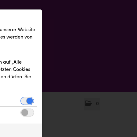
 unserer Website
ies werden von
 auf „Alle
etzten Cookies
en dürfen. Sie
0
einwandfreie
nbezogenen
n uns zu