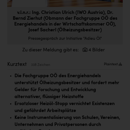
Doppler Gruppe
v.l.n.r.: Ing. Christian Ulrich (IWO Austria), Dr.
ERLUS AG
Bernd Zierhut (Obmann der Fachgruppe OÖ des
Energiehandels in der Wirtschaftskammer OÖ),
everfield
Josef Sacherl (Ölheizungsbesitzer)
Firmenradl
Pressegespräch zur Initiative "Adieu Öl"
Fristads Austria
Zu dieser Meldung gibt es:
4 Bilder
HIG Infomotion Group
Kurztext
Plaintext
338 Zeichen
IFE Austria GmbH
Die Fachgruppe OÖ des Energiehandels
Immotech
unterstützt Ölheizungsbesitzer und fordert mehr
Gelder für Forschung und Entwicklung
INTERSPAR
alternativer, flüssiger Heizstoffe
INTERSPORT Austria
Ersatzloser Heizöl-Stopp vernichtet Existenzen
und gefährdet Arbeitsplätze
Jesolo
Keine Instrumentalisierung von Schulen, Vereinen,
Jane Goodall Institute Austria
Unternehmen und Privatpersonen durch