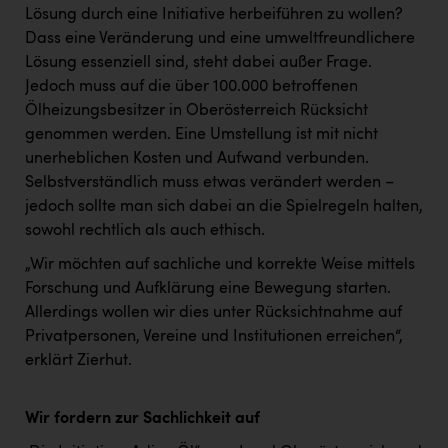
TCL
Lösung durch eine Initiative herbeiführen zu wollen?
Dass eine Veränderung und eine umweltfreundlichere
TGW Logistics
Lösung essenziell sind, steht dabei außer Frage.
TRAILOMAT & Cycling Austria
Jedoch muss auf die über 100.000 betroffenen
Ölheizungsbesitzer in Oberösterreich Rücksicht
VERITAS
genommen werden. Eine Umstellung ist mit nicht
Vier Diamanten
unerheblichen Kosten und Aufwand verbunden.
Selbstverständlich muss etwas verändert werden –
Vorlagenportal
jedoch sollte man sich dabei an die Spielregeln halten,
Wir besiegen Krebs
sowohl rechtlich als auch ethisch.
Wirtschaftskammer OÖ
„Wir möchten auf sachliche und korrekte Weise mittels
Forschung und Aufklärung eine Bewegung starten.
ZGONC
Allerdings wollen wir dies unter Rücksichtnahme auf
Privatpersonen, Vereine und Institutionen erreichen“,
ZULuft - Zukunft Luft Austria
erklärt Zierhut.
z.l.ö.
Österreichisches Hebammengremium
Wir fordern zur Sachlichkeit auf