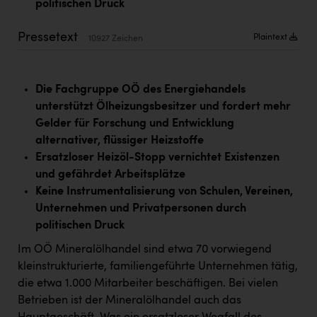
politischen Druck
Kärcher
Karin Liedl
Pressetext
Plaintext
10927 Zeichen
KEBA
KIWI Kinderwunsch Institut Dr. Loimer
Die Fachgruppe OÖ des Energiehandels
unterstützt Ölheizungsbesitzer und fordert mehr
KLIPP Frisör
Gelder für Forschung und Entwicklung
Kleider Bauer
alternativer, flüssiger Heizstoffe
Ersatzloser Heizöl-Stopp vernichtet Existenzen
Kremsmüller Anlagenbau GmbH
und gefährdet Arbeitsplätze
Keine Instrumentalisierung von Schulen, Vereinen,
Maximarkt
Unternehmen und Privatpersonen durch
Oldtimer Raststationen und Motorhotels
politischen Druck
Österreichischer Kachelofenverband
Im OÖ Mineralölhandel sind etwa 70 vorwiegend
kleinstrukturierte, familiengeführte Unternehmen tätig,
Orlen
die etwa 1.000 Mitarbeiter beschäftigen. Bei vielen
Passage Linz
Betrieben ist der Mineralölhandel auch das