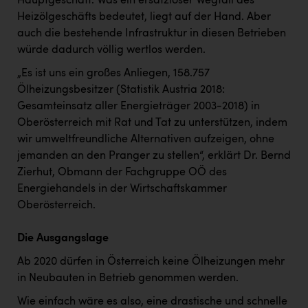
Hauptgeschäft. Was ein ersatzloser Wegfall des
PEZ
Heizölgeschäfts bedeutet, liegt auf der Hand. Aber
PÜSPÖK
auch die bestehende Infrastruktur in diesen Betrieben
würde dadurch völlig wertlos werden.
REMAX
„Es ist uns ein großes Anliegen, 158.757
RE/MAX Welcome
Ölheizungsbesitzer (Statistik Austria 2018:
Gesamteinsatz aller Energieträger 2003-2018) in
Resch&Frisch
Oberösterreich mit Rat und Tat zu unterstützen, indem
RUBBLE MASTER
wir umweltfreundliche Alternativen aufzeigen, ohne
jemanden an den Pranger zu stellen“, erklärt Dr. Bernd
Ruderclub Wels
Zierhut, Obmann der Fachgruppe OÖ des
SCRI - Salzburg Cancer Research Institute
Energiehandels in der Wirtschaftskammer
Oberösterreich.
SCHMACHTL GmbH
Schwingshandl - automation technology gmbh
Die Ausgangslage
Seher + Partner
Ab 2020 dürfen in Österreich keine Ölheizungen mehr
in Neubauten in Betrieb genommen werden.
Smurfit Westrock Nettingsdorf
Wie einfach wäre es also, eine drastische und schnelle