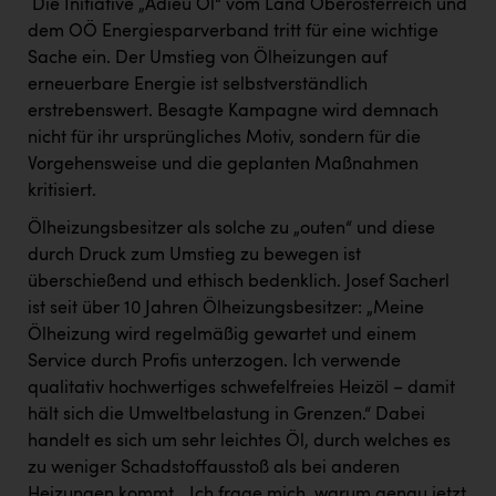
Wirtschaftskammer OÖ Energiehandel
Die Initiative „Adieu Öl“ vom Land Oberösterreich und
dem OÖ Energiesparverband tritt für eine wichtige
Dopgas
Sache ein. Der Umstieg von Ölheizungen auf
erneuerbare Energie ist selbstverständlich
kunden basics
erstrebenswert. Besagte Kampagne wird demnach
kontakt
nicht für ihr ursprüngliches Motiv, sondern für die
Vorgehensweise und die geplanten Maßnahmen
kritisiert.
Ölheizungsbesitzer als solche zu „outen“ und diese
durch Druck zum Umstieg zu bewegen ist
überschießend und ethisch bedenklich. Josef Sacherl
ist seit über 10 Jahren Ölheizungsbesitzer: „Meine
Ölheizung wird regelmäßig gewartet und einem
Service durch Profis unterzogen. Ich verwende
qualitativ hochwertiges schwefelfreies Heizöl – damit
hält sich die Umweltbelastung in Grenzen.“ Dabei
handelt es sich um sehr leichtes Öl, durch welches es
zu weniger Schadstoffausstoß als bei anderen
Heizungen kommt. „Ich frage mich, warum genau jetzt