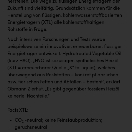
herstellen. Die Wege zu flüssigen Energieträgern der
Zukunft sind vielfältig. Grundsätzlich kommen für die
Herstellung von flüssigen, kohlenwasserstoffbasierten
Energieträgern (XTL) alle kohlenstoffhaltigen
Rohstoffe in Frage.
Nach intensiven Forschungen und Tests wurde
beispielsweise ein innovativer, erneuerbarer, flüssiger
Energieträger entwickelt: Hydrotreated Vegetable Oil
(kurz HVO). „HVO ist sozusagen synthetisches Heizöl
(XTL = erneuerbarer Quelle „X“ to Liquid), welches
überwiegend aus Reststoffen – konkret pflanzlichen
bzw. tierischen Fetten und Abfällen – besteht“, erklärt
Obmann Zierhut. „Es gibt gegenüber fossilem Heizöl
keinerlei Nachteile.“
Facts XTL:
CO
-neutral; keine Feinstaubproduktion;
2
geruchsneutral