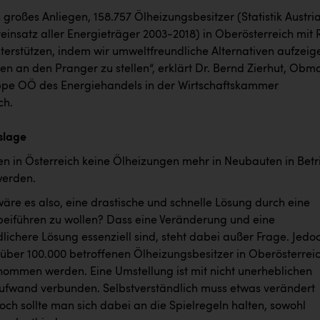
in großes Anliegen, 158.757 Ölheizungsbesitzer (Statistik Austri
einsatz aller Energieträger 2003-2018) in Oberösterreich mit 
terstützen, indem wir umweltfreundliche Alternativen aufzeig
n an den Pranger zu stellen“, erklärt Dr. Bernd Zierhut, Obm
pe OÖ des Energiehandels in der Wirtschaftskammer
ch.
slage
en in Österreich keine Ölheizungen mehr in Neubauten in Betr
erden.
äre es also, eine drastische und schnelle Lösung durch eine
erbeiführen zu wollen? Dass eine Veränderung und eine
lichere Lösung essenziell sind, steht dabei außer Frage. Jedo
 über 100.000 betroffenen Ölheizungsbesitzer in Oberösterrei
nommen werden. Eine Umstellung ist mit nicht unerheblichen
ufwand verbunden. Selbstverständlich muss etwas verändert
ch sollte man sich dabei an die Spielregeln halten, sowohl