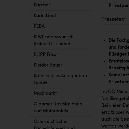
Kärcher
Privatper
Karin Liedl
Pressetext
KEBA
KIWI Kinderwunsch
Die Fach
Institut Dr. Loimer
und forde
flüssiger 
KLIPP Frisör
Ersatzlos
Kleider Bauer
Arbeitspl
Keine Ins
Kremsmüller Anlagenbau
Privatper
GmbH
Im OÖ Minera
Maximarkt
familiengefü
Oldtimer Raststationen
Bei vielen B
und Motorhotels
ersatzloser W
auch die bes
Österreichischer
wertlos werd
Kachelofenverband