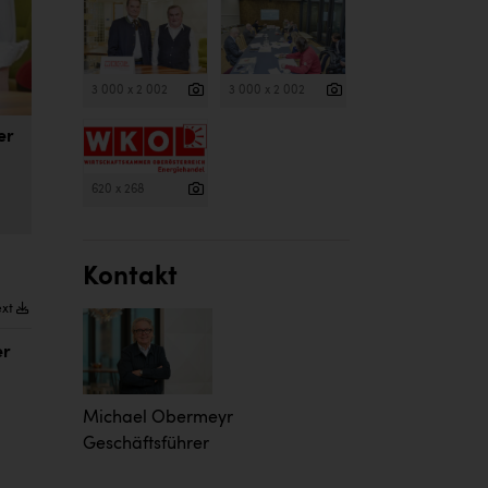
3 000 x 2 002
3 000 x 2 002
er
620 x 268
Kontakt
ext
er
Michael Obermeyr
Geschäftsführer