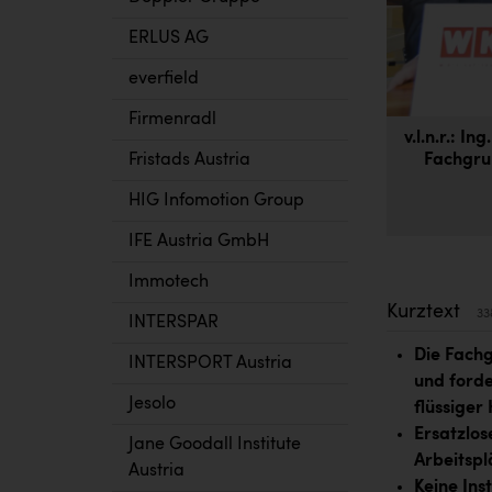
ERLUS AG
everfield
Firmenradl
v.l.n.r.: I
Fristads Austria
Fachgru
HIG Infomotion Group
IFE Austria GmbH
Immotech
Kurztext
33
INTERSPAR
Die Fach
INTERSPORT Austria
und forde
Jesolo
flüssiger 
Ersatzlos
Jane Goodall Institute
Arbeitspl
Austria
Keine Ins