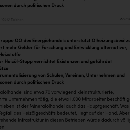
sonen durch politischen Druck
Plaint
10927 Zeichen
gruppe OÖ des Energiehandels unterstützt Ölheizungsbesitz
rt mehr Gelder für Forschung und Entwicklung alternativer,
Heizstoffe
er Heizöl-Stopp vernichtet Existenzen und gefährdet
ätze
trumentalisierung von Schulen, Vereinen, Unternehmen und
sonen durch politischen Druck
lölhandel sind etwa 70 vorwiegend kleinstrukturierte,
hrte Unternehmen tätig, die etwa 1.000 Mitarbeiter beschäftig
etrieben ist der Mineralölhandel auch das Hauptgeschäft. Was 
egfall des Heizölgeschäfts bedeutet, liegt auf der Hand. Aber
tehende Infrastruktur in diesen Betrieben würde dadurch völli
en.