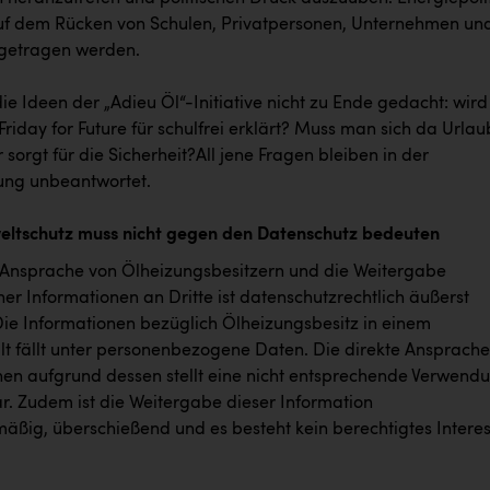
 auf dem Rücken von Schulen, Privatpersonen, Unternehmen un
getragen werden.
e Ideen der „Adieu Öl“-Initiative nicht zu Ende gedacht: wird
riday for Future für schulfrei erklärt? Muss man sich da Urlau
orgt für die Sicherheit?All jene Fragen bleiben in der
ng unbeantwortet.
eltschutz muss nicht gegen den Datenschutz bedeuten
 Ansprache von Ölheizungsbesitzern und die Weitergabe
er Informationen an Dritte ist datenschutzrechtlich äußerst
Die Informationen bezüglich Ölheizungsbesitz in einem
lt fällt unter personenbezogene Daten. Die direkte Ansprache
nen aufgrund dessen stellt eine nicht entsprechende Verwend
r. Zudem ist die Weitergabe dieser Information
mäßig, überschießend und es besteht kein berechtigtes Interes