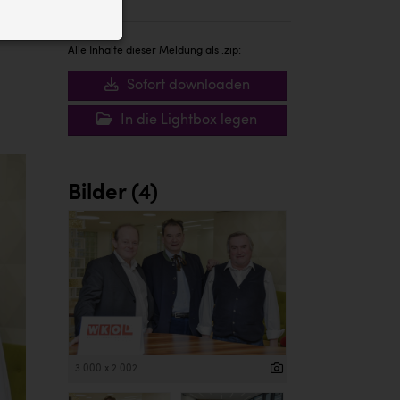
ID auf Ihrem
 der Website
Alle Inhalte dieser Meldung als .zip:
Sofort downloaden
In die Lightbox legen
Bilder (4)
3 000 x 2 002