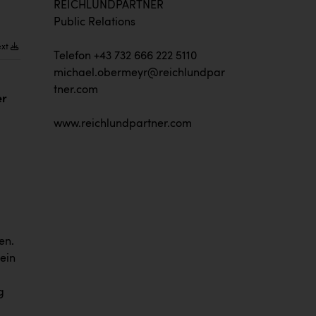
REICHLUNDPARTNER
Public Relations
ext
Telefon +43 732 666 222 5110
michael.obermeyr@reichlundpar
tner.com
er
www.reichlundpartner.com
en.
ein
g