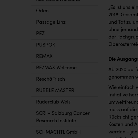
„Es ist uns e
Orlen
2018: Gesamt
Passage Linz
und Tat zu un
ohne jemande
PEZ
der Fachgrup
Oberösterrei
PÜSPÖK
REMAX
Die Ausgang
RE/MAX Welcome
Ab 2020 dürf
genommen w
Resch&Frisch
Wie einfach w
RUBBLE MASTER
Initiative h
Ruderclub Wels
umweltfreund
muss auf die
SCRI - Salzburg Cancer
Rücksicht ge
Research Institute
Kosten und A
werden – jedo
SCHMACHTL GmbH