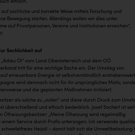
 auch ethisch.
 auf sachliche und korrekte Weise mittels Forschung und
ne Bewegung starten. Allerdings wollen wir dies unter
e auf Privatpersonen, Vereine und Institutionen erreichen“,
t.
ur Sachlichkeit auf
ve „Adieu Öl“ vom Land Oberösterreich und dem OÖ
rband tritt für eine wichtige Sache ein. Der Umstieg von
auf erneuerbare Energie ist selbstverständlich erstrebenswert
agne wird demnach nicht für ihr ursprüngliches Motiv, sond
ehensweise und die geplanten Maßnahmen kritisiert.
sitzer als solche zu „outen“ und diese durch Druck zum Umst
t überschießend und ethisch bedenklich. Josef Sacherl ist seit
en Ölheizungsbesitzer: „Meine Ölheizung wird regelmäßig
 einem Service durch Profis unterzogen. Ich verwende qualita
schwefelfreies Heizöl – damit hält sich die Umweltbelastung 