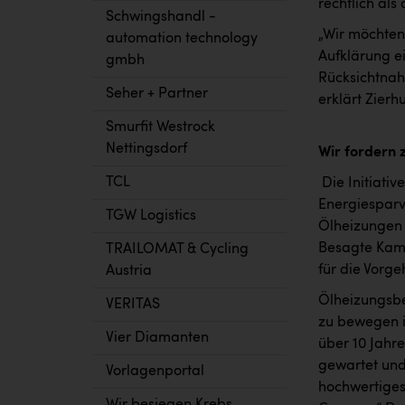
rechtlich als
Schwingshandl -
„Wir möchten
automation technology
Aufklärung ei
gmbh
Rücksichtnahm
Seher + Partner
erklärt Zierhu
Smurfit Westrock
Nettingsdorf
Wir fordern z
TCL
Die Initiati
Energiesparve
TGW Logistics
Ölheizungen 
Besagte Kamp
TRAILOMAT & Cycling
für die Vorg
Austria
Ölheizungsbe
VERITAS
zu bewegen is
Vier Diamanten
über 10 Jahr
gewartet und
Vorlagenportal
hochwertiges 