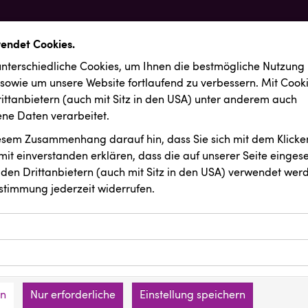
wendet Cookies.
nterschiedliche Cookies, um Ihnen die best­mögliche Nutzung
 sowie um unsere Website fortlaufend zu verbessern. Mit Cook
ittanbietern (auch mit Sitz in den USA) unter anderem auch
e Daten verarbeitet.
iesem Zusammenhang darauf hin, dass Sie sich mit dem Klicken
it ein­ver­standen erklären, dass die auf unserer Seite einges
den Drittanbietern (auch mit Sitz in den USA) verwendet werd
stimmung jederzeit widerrufen.
ookies ermöglichen grundlegende Funktionen und sind für die 
Website erforderlich. Diese Cookies speichern keine persone
ussendungen
Wirtschaftskammer OÖ
ies erfassen Informationen anonym. Diese Informationen helfe
den an keine Dritten übermittelt.
e unsere Besucher unsere Website nutzen.
en
Nur erforderliche
Einstellung speichern
mer der Website (Erstanbieter)