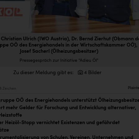
ng. Christian Ulrich (IWO Austria), Dr. Bernd Zierhut (Obmann d
ppe OÖ des Energiehandels in der Wirtschaftskammer OÖ),
Josef Sacherl (Ölheizungsbesitzer)
Pressegespräch zur Initiative "Adieu Öl"
Zu dieser Meldung gibt es:
4 Bilder
Plaint
8 Zeichen
gruppe OÖ des Energiehandels unterstützt Ölheizungsbesitz
rt mehr Gelder für Forschung und Entwicklung alternativer,
Heizstoffe
er Heizöl-Stopp vernichtet Existenzen und gefährdet
ätze
trumentalisierung von Schulen, Vereinen, Unternehmen und