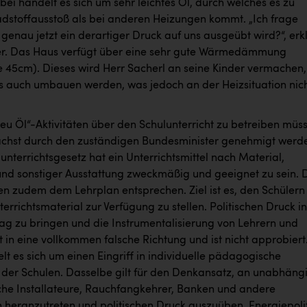
ei handelt es sich um sehr leichtes Öl, durch welches es zu
dstoffausstoß als bei anderen Heizungen kommt. „Ich frage
enau jetzt ein derartiger Druck auf uns ausgeübt wird?“, erkl
er. Das Haus verfügt über eine sehr gute Wärmedämmung
 45cm). Dieses wird Herr Sacherl an seine Kinder vermachen,
s auch umbauen werden, was jedoch an der Heizsituation nic
eu Öl“-Aktivitäten über den Schulunterricht zu betreiben müs
chst durch den zuständigen Bundesminister genehmigt werd
nterrichtsgesetz hat ein Unterrichtsmittel nach Material,
und sonstiger Ausstattung zweckmäßig und geeignet zu sein. 
en zudem dem Lehrplan entsprechen. Ziel ist es, den Schülern
terrichtsmaterial zur Verfügung zu stellen. Politischen Druck in
tag zu bringen und die Instrumentalisierung von Lehrern und
 in eine vollkommen falsche Richtung und ist nicht approbiert
t es sich um einen Eingriff in individuelle pädagogische
r Schulen. Dasselbe gilt für den Denkansatz, an unabhäng
liche Installateure, Rauchfangkehrer, Banken und andere
heranzutreten und politischen Druck auszuüben. Energiepolit