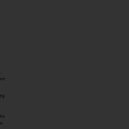
.
ern
ieg
tiv
in