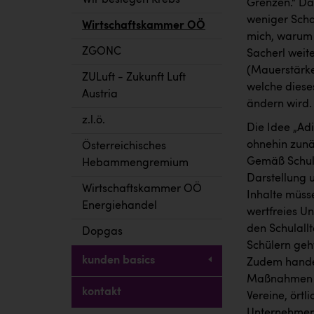
Wir besiegen Krebs
Grenzen.“ Dab
weniger Scha
Wirtschaftskammer OÖ
mich, warum g
ZGONC
Sacherl weit
(Mauerstärke
ZULuft - Zukunft Luft
welche diese
Austria
ändern wird.
z.l.ö.
Die Idee „Adi
ohnehin zunä
Österreichisches
Gemäß Schulu
Hebammengremium
Darstellung 
Wirtschaftskammer OÖ
Inhalte müss
Energiehandel
wertfreies Un
den Schulall
Dopgas
Schülern geht
kunden basics
Zudem handel
Maßnahmen de
kontakt
Vereine, ört
Unternehmen 