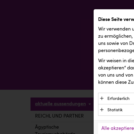
Diese Seite ver
Wir verwenden u
zu ermöglichen,
uns sowie von Dr
personenbezogen
Wir weisen in d
akzeptieren“ dam
von uns und von 
können diese Zu
Erforderlich
aktuelle aussendungen
Essenzielle C
Statistik
Funktion der 
REICHL UND PARTNER
aktuelle a
Statistik Cook
Daten und wer
verstehen, wi
Ägyptische
Alle akzeptier
Anbieter: Eigentü