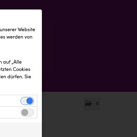
 unserer Website
ies werden von
 auf „Alle
etzten Cookies
en dürfen. Sie
0
einwandfreie
nbezogenen
n uns zu