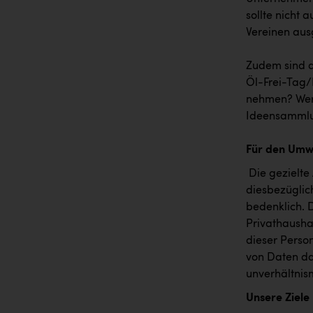
sollte nicht
Vereinen aus
Zudem sind di
Öl-Frei-Tag/F
nehmen? Wer s
Ideensammlu
Für den Umw
Die gezielte
diesbezüglich
bedenklich. 
Privathausha
dieser Perso
von Daten da
unverhältnis
Unsere Ziele