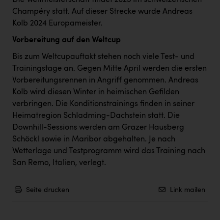
Die Weltmeisterschaft findet 2025 im schweizerischen
TCL
Champéry statt. Auf dieser Strecke wurde Andreas
TGW Logistics
Kolb 2024 Europameister.
TRAILOMAT & Cycling Austria
Vorbereitung auf den Weltcup
VERITAS
Bis zum Weltcupauftakt stehen noch viele Test- und
Trainingstage an. Gegen Mitte April werden die ersten
Vier Diamanten
Vorbereitungsrennen in Angriff genommen. Andreas
Kolb wird diesen Winter in heimischen Gefilden
Vorlagenportal
verbringen. Die Konditionstrainings finden in seiner
Wir besiegen Krebs
Heimatregion Schladming-Dachstein statt. Die
Downhill-Sessions werden am Grazer Hausberg
Wirtschaftskammer OÖ
Schöckl sowie in Maribor abgehalten. Je nach
ZGONC
Wetterlage und Testprogramm wird das Training nach
San Remo, Italien, verlegt.
ZULuft - Zukunft Luft Austria
z.l.ö.
Seite drucken
Link mailen
Österreichisches Hebammengremium