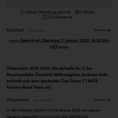
Doppler Gruppe
Zu dieser Meldung gibt es:
5 Bilder
ERLUS AG
2 Dokumente
everfield
Kurztext
Plaintext
233 Zeichen
Firmenradl
+++++ Sperrfrist: Dienstag, 7. Januar 2025, 16:00 Uhr
Fristads Austria
CET+++++
HIG Infomotion Group
IFE Austria GmbH
Österreich, 07.01.2025: Die aktuelle Nr. 2 der
Immotech
Mountainbike-Downhill-Weltrangliste, Andreas Kolb,
schließt sich dem deutschen Top-Team YT MOB
INTERSPAR
Factory Race Team an!
INTERSPORT Austria
Pressetext
Plaintext
2293 Zeichen
Jesolo
In den letzten Jahren hat Andreas Kolb mit seinen
Jane Goodall Institute Austria
herausragenden Leistungen die Weltspitze