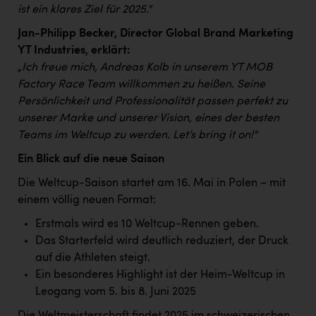
PEZ
ist ein klares Ziel für 2025."
PÜSPÖK
Jan-Philipp Becker, Director Global Brand Marketing
YT Industries, erklärt:
REMAX
„
Ich freue mich, Andreas Kolb in unserem YT MOB
RE/MAX Welcome
Factory Race Team willkommen zu heißen. Seine
Persönlichkeit und Professionalität passen perfekt zu
Resch&Frisch
unserer Marke und unserer Vision, eines der besten
Teams im Weltcup zu werden. Let’s bring it on!"
RUBBLE MASTER
Ein Blick auf die neue Saison
Ruderclub Wels
Die Weltcup-Saison startet am 16. Mai in Polen – mit
SCRI - Salzburg Cancer Research Institute
einem völlig neuen Format:
SCHMACHTL GmbH
Erstmals wird es 10 Weltcup-Rennen geben.
Schwingshandl - automation technology gmbh
Das Starterfeld wird deutlich reduziert, der Druck
auf die Athleten steigt.
Seher + Partner
Ein besonderes Highlight ist der Heim-Weltcup in
Leogang vom 5. bis 8. Juni 2025
Smurfit Westrock Nettingsdorf