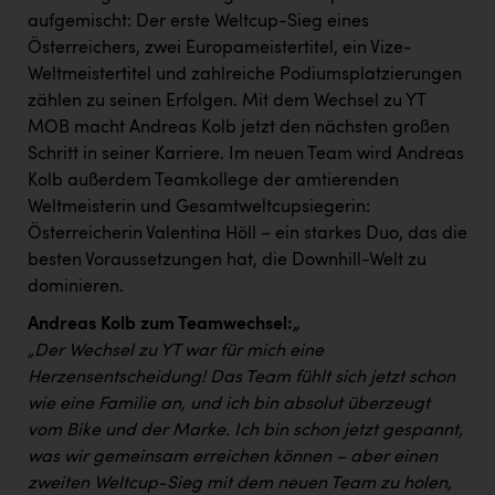
Kärcher
aufgemischt: Der erste Weltcup-Sieg eines
Österreichers, zwei Europameistertitel, ein Vize-
Karin Liedl
Weltmeistertitel und zahlreiche Podiumsplatzierungen
KEBA
zählen zu seinen Erfolgen. Mit dem Wechsel zu YT
MOB macht Andreas Kolb jetzt den nächsten großen
KIWI Kinderwunsch Institut Dr. Loimer
Schritt in seiner Karriere. Im neuen Team wird Andreas
KLIPP Frisör
Kolb außerdem Teamkollege der amtierenden
Weltmeisterin und Gesamtweltcupsiegerin:
Kleider Bauer
Österreicherin Valentina Höll – ein starkes Duo, das die
Kremsmüller Anlagenbau GmbH
besten Voraussetzungen hat, die Downhill-Welt zu
dominieren.
Maximarkt
Andreas Kolb zum Teamwechsel:
„
Oldtimer Raststationen und Motorhotels
„
Der Wechsel zu YT war für mich eine
Herzensentscheidung! Das Team fühlt sich jetzt schon
Österreichischer Kachelofenverband
wie eine Familie an, und ich bin absolut überzeugt
Orlen
vom Bike und der Marke. Ich bin schon jetzt gespannt,
was wir gemeinsam erreichen können – aber einen
Passage Linz
zweiten Weltcup-Sieg mit dem neuen Team zu holen,