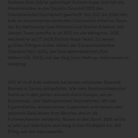
Wirtschaftskammer OÖ Energiehandel
Andreas Kolb (28) ist gebürtiger Schladminger und hat als
Mountainbiker in der Disziplin Downhill 2022 den
Dopgas
internationalen Durchbruch geschafft. Von 2021 bis 2024 fuhr
Kolb im renommierten britischen Continental Atherton Team
kunden basics
der Ex-Weltmeister Gee Atherton und Rachel Atherton. Mit
diesem Team schaffte er es 2022 an die Weltspitze. 2025
kontakt
wechselt er zu YT MOB Factory Race Team. Zu seinen
größten Erfolgen bisher zählen der Europameistertitel
(Maribor/SLO, 2022), der Vize-Weltmeistertitel (Fort
William/GB, 2023) und der Sieg beim Weltcup-Heimrennen in
Leogang.
2012 ist Andi Kolb erstmals bei einem nationalen Downhill
Rennen in Turnau aufgefallen. Wie viele Nachwuchssportler
tourte er in den Jahren danach durch Europa, um an
Europacup- und Weltcuprennen teilzunehmen. Mit viel
Eigeninitiative, einheimischen Supportern und nahezu das
gesamte Geld seines Brot-Berufes, das er als
Automechaniker verdiente, flossen in den Sport. 2018 setzte
er alles auf eine Karte und stieg in den Profisport ein. Mit
Erfolg wie sich herausstellte.