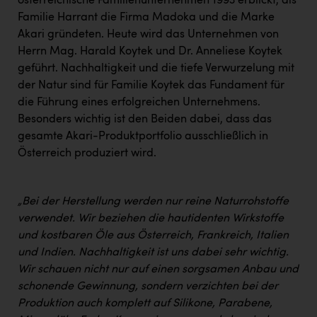
österreichische Familienunternehmen 1993 erblickt, als
PEZ
Familie Harrant die Firma Madoka und die Marke
PÜSPÖK
Akari gründeten. Heute wird das Unternehmen von
Herrn Mag. Harald Koytek und Dr. Anneliese Koytek
REMAX
geführt. Nachhaltigkeit und die tiefe Verwurzelung mit
RE/MAX Welcome
der Natur sind für Familie Koytek das Fundament für
die Führung eines erfolgreichen Unternehmens.
Resch&Frisch
Besonders wichtig ist den Beiden dabei, dass das
gesamte Akari-Produktportfolio ausschließlich in
RUBBLE MASTER
Österreich produziert wird.
Ruderclub Wels
SCRI - Salzburg Cancer Research Institute
„Bei der Herstellung werden nur reine Naturrohstoffe
SCHMACHTL GmbH
verwendet. Wir beziehen die hautidenten Wirkstoffe
und kostbaren Öle aus Österreich, Frankreich, Italien
Schwingshandl - automation technology gmbh
und Indien. Nachhaltigkeit ist uns dabei sehr wichtig.
Seher + Partner
Wir schauen nicht nur auf einen sorgsamen Anbau und
schonende Gewinnung, sondern verzichten bei der
Smurfit Westrock Nettingsdorf
Produktion auch komplett auf Silikone, Parabene,