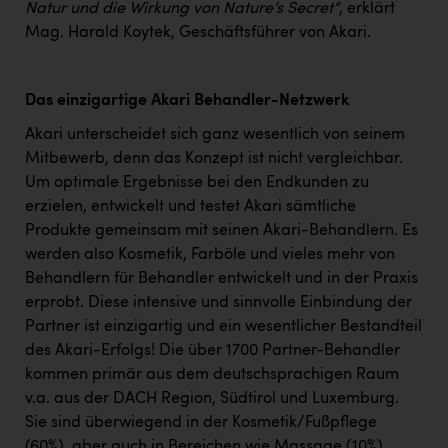
Wirtschaftskammer OÖ Energiehandel
Natur und die Wirkung von Nature’s Secret“
, erklärt
Mag. Harald Koytek, Geschäftsführer von Akari.
Dopgas
kunden basics
Das einzigartige Akari Behandler-Netzwerk
kontakt
Akari unterscheidet sich ganz wesentlich von seinem
Mitbewerb, denn das Konzept ist nicht vergleichbar.
Um optimale Ergebnisse bei den Endkunden zu
erzielen, entwickelt und testet Akari sämtliche
Produkte gemeinsam mit seinen Akari-Behandlern. Es
werden also Kosmetik, Farböle und vieles mehr von
Behandlern für Behandler entwickelt und in der Praxis
erprobt. Diese intensive und sinnvolle Einbindung der
Partner ist einzigartig und ein wesentlicher Bestandteil
des Akari-Erfolgs! Die über 1700 Partner-Behandler
kommen primär aus dem deutschsprachigen Raum
v.a. aus der DACH Region, Südtirol und Luxemburg.
Sie sind überwiegend in der Kosmetik/Fußpflege
(60%), aber auch in Bereichen wie Massage (10%),