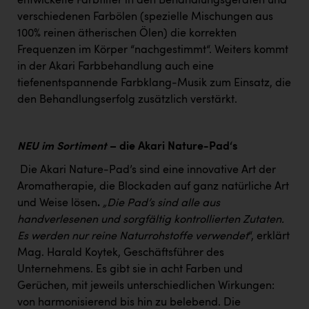
entwickelte Farbfilter in den Behandlungsgeräten und
verschiedenen Farbölen (spezielle Mischungen aus
100% reinen ätherischen Ölen) die korrekten
Frequenzen im Körper “nachgestimmt“. Weiters kommt
in der Akari Farbbehandlung auch eine
tiefenentspannende Farbklang-Musik zum Einsatz, die
den Behandlungserfolg zusätzlich verstärkt.
NEU im Sortiment
– die Akari Nature-Pad‘s
Die Akari Nature-Pad’s sind eine innovative Art der
Aromatherapie, die Blockaden auf ganz natürliche Art
und Weise lösen
.
„Die Pad’s sind alle aus
handverlesenen und sorgfältig kontrollierten Zutaten.
Es werden nur reine Naturrohstoffe verwendet
“, erklärt
Mag. Harald Koytek, Geschäftsführer des
Unternehmens. Es gibt sie in acht Farben und
Gerüchen, mit jeweils unterschiedlichen Wirkungen:
von harmonisierend bis hin zu belebend. Die