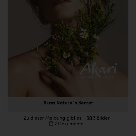
Doppler Gruppe
ERLUS AG
everfield
Firmenradl
Fristads Austria
HIG Infomotion Group
IFE Austria GmbH
Immotech
INTERSPAR
Akari Nature´s Secret
INTERSPORT Austria
Jesolo
Zu dieser Meldung gibt es:
3 Bilder
2 Dokumente
Jane Goodall Institute Austria