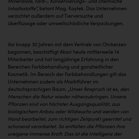
TCL
Mineralöle, Farb-, Konservierungs- und chemische
Inhaltsstoffe“,
betont Mag. Koytek. Das Unternehmen
TGW Logistics
verzichtet außerdem auf Tierversuche und
überflüssige oder umweltschädliche Verpackungen.
TRAILOMAT & Cycling Austria
VERITAS
Vor knapp 30 Jahren mit dem Vertrieb von Ohrkerzen
Vier Diamanten
begonnen, beschäftigt Akari heute mittlerweile 14
Vorlagenportal
Mitarbeiter und hat langjährige Erfahrung in den
Bereichen Farbbehandlung und ganzheitlicher
Wir besiegen Krebs
Kosmetik. Im Bereich der Farbbehandlungen gilt das
Wirtschaftskammer OÖ
Unternehmen zudem als Marktführer im
deutschsprachigen Raum. „Unser Anspruch ist es,
den
ZGONC
Menschen die Natur wieder näherzubringen. Unsere
Pflanzen sind von höchster Ausgangsqualität, aus
ZULuft - Zukunft Luft Austria
biologischem Anbau oder Wildwuchs und werden von
z.l.ö.
Hand bearbeitet, zum richtigen Zeitpunkt geerntet und
schonend verarbeitet. So entfalten die Pflanzen ihre
Österreichisches Hebammengremium
ureigene immense Kraft. Das ist die Intelligenz der