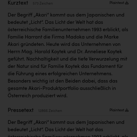
Kurztext
Plaintext
Kärcher
573 Zeichen
Karin Liedl
Der Begriff „Akari“ kommt aus dem Japanischen und
bedeutet „Licht“. Das Licht der Welt hat das
KEBA
österreichische Familienunternehmen 1993 erblickt, als
Familie Harrant die Firma Madoka und die Marke
KIWI Kinderwunsch Institut Dr. Loimer
Akari gründeten. Heute wird das Unternehmen von
KLIPP Frisör
Herrn Mag. Harald Koytek und Dr. Anneliese Koytek
geführt. Nachhaltigkeit und die tiefe Verwurzelung mit
Kleider Bauer
der Natur sind für Familie Koytek das Fundament für
Kremsmüller Anlagenbau GmbH
die Führung eines erfolgreichen Unternehmens.
Besonders wichtig ist den Beiden dabei, dass das
Maximarkt
gesamte Akari-Produktportfolio ausschließlich in
Oldtimer Raststationen und Motorhotels
Österreich produziert wird.
Österreichischer Kachelofenverband
Pressetext
Plaintext
12866 Zeichen
Orlen
Der Begriff „Akari“ kommt aus dem Japanischen und
Passage Linz
bedeutet „Licht“. Das Licht der Welt hat das