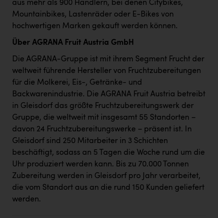
Wirtschaftskammer OÖ Energiehandel
aus mehr als 900 Händlern, bei denen Citybikes,
Mountainbikes, Lastenräder oder E-Bikes von
Dopgas
hochwertigen Marken gekauft werden können.
kunden basics
Über AGRANA Fruit Austria GmbH
Die AGRANA-Gruppe ist mit ihrem Segment Frucht der
kontakt
weltweit führende Hersteller von Fruchtzubereitungen
für die Molkerei, Eis-, Getränke- und
Backwarenindustrie. Die AGRANA Fruit Austria betreibt
in Gleisdorf das größte Fruchtzubereitungswerk der
Gruppe, die weltweit mit insgesamt 55 Standorten –
davon 24 Fruchtzubereitungswerke – präsent ist. In
Gleisdorf sind 250 Mitarbeiter in 3 Schichten
beschäftigt, sodass an 5 Tagen die Woche rund um die
Uhr produziert werden kann. Bis zu 70.000 Tonnen
Zubereitung werden in Gleisdorf pro Jahr verarbeitet,
die vom Standort aus an die rund 150 Kunden geliefert
werden.