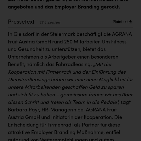
Kärcher
angeboten und das Employer Branding gerockt.
Karin Liedl
Pressetext
Plaintext
3315 Zeichen
KEBA
In Gleisdorf in der Steiermark beschäftigt die AGRANA
KIWI Kinderwunsch Institut Dr. Loimer
Fruit Austria GmbH rund 250 Mitarbeiter. Um Fitness
und Gesundheit zu unterstützen, bietet das
KLIPP Frisör
Unternehmen als Arbeitgeber einen besonderen
Kleider Bauer
Benefit, nämlich das Fahrradleasing. „
Mit der
Kooperation mit Firmenradl und der Einführung des
Kremsmüller Anlagenbau GmbH
Dienstradleasings haben wir eine neue Möglichkeit für
Maximarkt
unsere Mitarbeitenden geschaffen Geld zu sparen
und sich fit zu halten – gemeinsam freuen wir uns über
Oldtimer Raststationen und Motorhotels
diesen Schritt und treten als Team in die Pedale“,
sagt
Österreichischer Kachelofenverband
Barbara Payr, HR-Managerin bei AGRANA Fruit
Austria GmbH und Initiatorin der Kooperation. Die
Orlen
Entscheidung für Firmenradl als Partner für diese
Passage Linz
attraktive Employer Branding Maßnahme, entfiel
aufgrund von Weiterempfehlungen und gutem