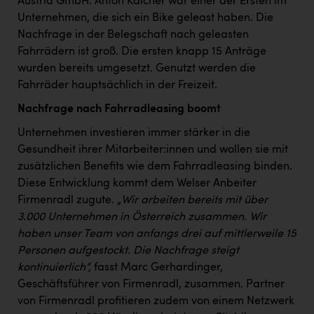
Austria GmbH. Anton Kalcher war einer der Ersten im
TCL
Unternehmen, die sich ein Bike geleast haben. Die
TGW Logistics
Nachfrage in der Belegschaft nach geleasten
Fahrrädern ist groß. Die ersten knapp 15 Anträge
TRAILOMAT & Cycling Austria
wurden bereits umgesetzt. Genutzt werden die
VERITAS
Fahrräder hauptsächlich in der Freizeit.
Vier Diamanten
Nachfrage nach Fahrradleasing boomt
Vorlagenportal
Unternehmen investieren immer stärker in die
Gesundheit ihrer Mitarbeiter:innen und wollen sie mit
Wir besiegen Krebs
zusätzlichen Benefits wie dem Fahrradleasing binden.
Diese Entwicklung kommt dem Welser Anbeiter
Wirtschaftskammer OÖ
Firmenradl zugute. „
Wir arbeiten bereits mit über
ZGONC
3.000 Unternehmen in Österreich zusammen. Wir
haben unser Team von anfangs drei auf mittlerweile 15
ZULuft - Zukunft Luft Austria
Personen aufgestockt. Die Nachfrage steigt
z.l.ö.
kontinuierlich“,
fasst Marc Gerhardinger,
Geschäftsführer von Firmenradl, zusammen. Partner
Österreichisches Hebammengremium
von Firmenradl profitieren zudem von einem Netzwerk