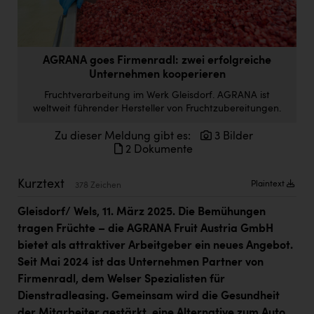
Doppler Gruppe
ERLUS AG
AGRANA goes Firmenradl: zwei erfolgreiche
everfield
Unternehmen kooperieren
Firmenradl
Fruchtverarbeitung im Werk Gleisdorf. AGRANA ist
weltweit führender Hersteller von Fruchtzubereitungen.
Fristads Austria
Zu dieser Meldung gibt es:
3 Bilder
HIG Infomotion Group
2 Dokumente
IFE Austria GmbH
Kurztext
Plaintext
378 Zeichen
Immotech
Gleisdorf/ Wels, 11. März 2025. Die Bemühungen
INTERSPAR
tragen Früchte – die AGRANA Fruit Austria GmbH
INTERSPORT Austria
bietet als attraktiver Arbeitgeber ein neues Angebot.
Seit Mai 2024 ist das Unternehmen Partner von
Jesolo
Firmenradl, dem Welser Spezialisten für
Dienstradleasing. Gemeinsam wird die Gesundheit
Jane Goodall Institute Austria
der Mitarbeiter gestärkt, eine Alternative zum Auto