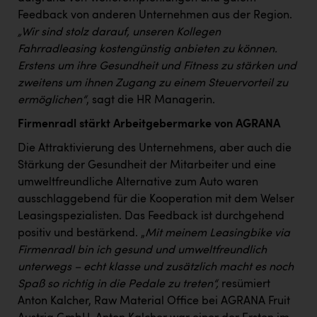
PEZ
Feedback von anderen Unternehmen aus der Region.
PÜSPÖK
„Wir sind stolz darauf, unseren Kollegen
Fahrradleasing kostengünstig anbieten zu können.
REMAX
Erstens um ihre Gesundheit und Fitness zu stärken und
zweitens um ihnen Zugang zu einem Steuervorteil zu
RE/MAX Welcome
ermöglichen“
, sagt die HR Managerin.
Resch&Frisch
Firmenradl stärkt Arbeitgebermarke von AGRANA
RUBBLE MASTER
Die Attraktivierung des Unternehmens, aber auch die
Ruderclub Wels
Stärkung der Gesundheit der Mitarbeiter und eine
umweltfreundliche Alternative zum Auto waren
SCRI - Salzburg Cancer Research Institute
ausschlaggebend für die Kooperation mit dem Welser
SCHMACHTL GmbH
Leasingspezialisten. Das Feedback ist durchgehend
positiv und bestärkend. „
Mit meinem Leasingbike via
Schwingshandl - automation technology gmbh
Firmenradl bin ich gesund und umweltfreundlich
unterwegs – echt klasse und zusätzlich macht es noch
Seher + Partner
Spaß so richtig in die Pedale zu treten“,
resümiert
Smurfit Westrock Nettingsdorf
Anton Kalcher, Raw Material Office bei AGRANA Fruit