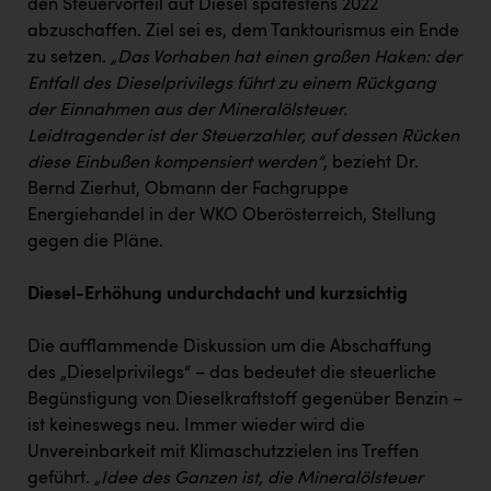
den Steuervorteil auf Diesel spätestens 2022
Kärcher
abzuschaffen. Ziel sei es, dem Tanktourismus ein Ende
Karin Liedl
zu setzen.
„Das Vorhaben hat einen großen Haken: der
Entfall des Dieselprivilegs führt zu einem Rückgang
KEBA
der Einnahmen aus der Mineralölsteuer.
KIWI Kinderwunsch Institut Dr. Loimer
Leidtragender ist der Steuerzahler, auf dessen Rücken
diese Einbußen kompensiert werden“
, bezieht Dr.
KLIPP Frisör
Bernd Zierhut, Obmann der Fachgruppe
Energiehandel in der WKO Oberösterreich, Stellung
Kleider Bauer
gegen die Pläne.
Kremsmüller Anlagenbau GmbH
Diesel-Erhöhung undurchdacht und kurzsichtig
Maximarkt
Oldtimer Raststationen und Motorhotels
Die aufflammende Diskussion um die Abschaffung
des „Dieselprivilegs“ – das bedeutet die steuerliche
Österreichischer Kachelofenverband
Begünstigung von Dieselkraftstoff gegenüber Benzin –
Orlen
ist keineswegs neu. Immer wieder wird die
Unvereinbarkeit mit Klimaschutzzielen ins Treffen
Passage Linz
geführt.
„Idee des Ganzen ist, die Mineralölsteuer