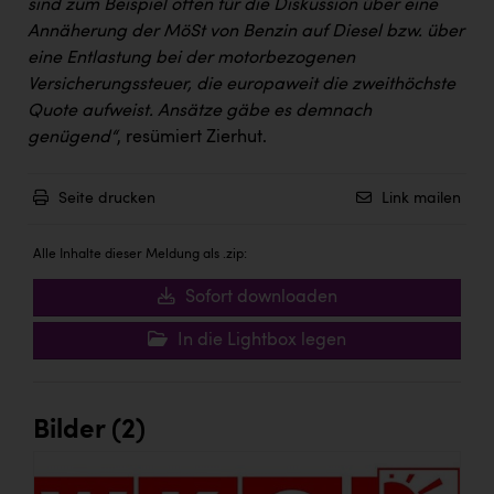
Wirtschaftskammer OÖ Energiehandel
sind zum Beispiel offen für die Diskussion über eine
Annäherung der MöSt von Benzin auf Diesel bzw. über
Dopgas
eine Entlastung bei der motorbezogenen
Versicherungssteuer, die europaweit die zweithöchste
kunden basics
Quote aufweist. Ansätze gäbe es demnach
kontakt
genügend“
, resümiert Zierhut.
Seite drucken
Link mailen
Alle Inhalte dieser Meldung als .zip:
Sofort downloaden
In die Lightbox legen
Bilder (2)