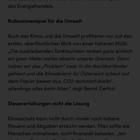
TCL
des Energiehandels.
TGW Logistics
Nullsummenspiel für die Umwelt
TRAILOMAT & Cycling Austria
VERITAS
Auch das Klima und die Umwelt profitieren nur auf den
ersten, oberflächlichen Blick von einer höheren MöSt.
Vier Diamanten
„Die ausbleibenden Tanktouristen tanken ganz einfach
ein paar Meter weiter abseits unserer Grenzen. Dann
Vorlagenportal
haben wir das „Problem“ zwar in die Nachbarländer
Wir besiegen Krebs
gehievt und die Klimabilanz für Österreich schaut auf
dem Papier besser aus, CO2-technisch bleibt
Wirtschaftskammer OÖ
allerdings alles beim Alten“
, sagt Bernd Zierhut.
ZGONC
Steuererhöhungen nicht die Lösung
ZULuft - Zukunft Luft Austria
z.l.ö.
Klimaschutz kann nicht durch immer noch höhere
Steuern und Abgaben erreicht werden. Man sollte die
Österreichisches Hebammengremium
Menschen mitnehmen, nicht finanziell belasten.
„Wir