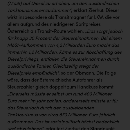
PEZ
(MöSt) auf Diesel zu erhöhen, um den ausländischen
Tanktourismus einzudämmen“
, erklärt Zierhut. Dieser
PÜSPÖK
wirkt insbesondere als Transitmagnet für LKW, die vor
REMAX
allem aufgrund des niedrigeren Spritpreises
Österreich als Transit-Route wählen.
„Das sorgt jedoch
RE/MAX Welcome
für knapp 30 Prozent der Steuereinnahmen. Bei einem
MöSt-Aufkommen von 4,2 Milliarden Euro macht das
Resch&Frisch
immerhin 1,2 Milliarden. Käme es zur Abschaffung des
RUBBLE MASTER
Dieselprivilegs, entfallen die Steuereinnahmen durch
ausländische Tanker. Gleichzeitig steigt der
Ruderclub Wels
Dieselpreis empfindlich“
, so der Obmann. Die Folge
SCRI - Salzburg Cancer Research Institute
wäre, dass der österreichische Autofahrer als
Steuerzahler gleich doppelt zum Handkuss kommt.
SCHMACHTL GmbH
„Einerseits müsste er selbst um rund 400 Millionen
Schwingshandl - automation technology gmbh
Euro mehr im Jahr zahlen, andererseits müsste er für
das Steuerloch durch den ausbleibenden
Seher + Partner
Tanktourismus von circa 870 Millionen Euro jährlich
Smurfit Westrock Nettingsdorf
aufkommen. Das ist sozialpolitisch höchst bedenklich
und abzulehnen“
, erläutert Zierhut den Standpunkt