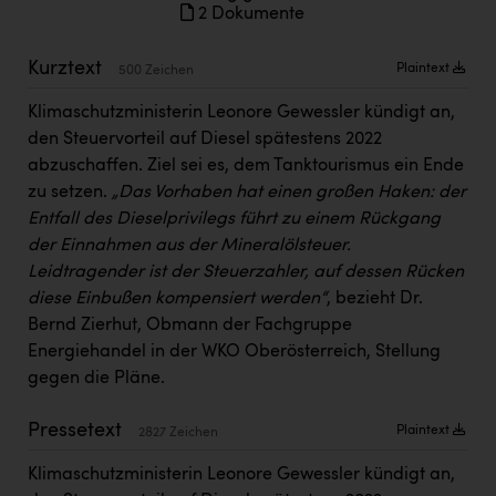
2 Dokumente
Doppler Gruppe
ERLUS AG
Kurztext
Plaintext
500 Zeichen
everfield
Klimaschutzministerin Leonore Gewessler kündigt an,
den Steuervorteil auf Diesel spätestens 2022
Firmenradl
abzuschaffen. Ziel sei es, dem Tanktourismus ein Ende
Fristads Austria
zu setzen.
„Das Vorhaben hat einen großen Haken: der
Entfall des Dieselprivilegs führt zu einem Rückgang
HIG Infomotion Group
der Einnahmen aus der Mineralölsteuer.
IFE Austria GmbH
Leidtragender ist der Steuerzahler, auf dessen Rücken
diese Einbußen kompensiert werden“
, bezieht Dr.
Immotech
Bernd Zierhut, Obmann der Fachgruppe
INTERSPAR
Energiehandel in der WKO Oberösterreich, Stellung
gegen die Pläne.
INTERSPORT Austria
Jesolo
Pressetext
Plaintext
2827 Zeichen
Jane Goodall Institute Austria
Klimaschutzministerin Leonore Gewessler kündigt an,