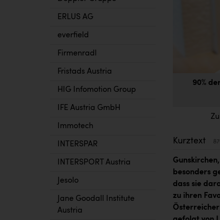
ERLUS AG
everfield
Firmenradl
Fristads Austria
90% der
HIG Infomotion Group
IFE Austria GmbH
Zu
Immotech
Kurztext
87
INTERSPAR
Gunskirchen,
INTERSPORT Austria
besonders ge
Jesolo
dass sie dara
zu ihren Fav
Jane Goodall Institute
Österreicher 
Austria
gefolgt von 