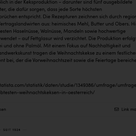
ßlich in der Keksproduktion – darunter sind fünf ausgebildete
er, die dafür sorgen, dass jede Sorte höchsten
prüchen entspricht. Die Rezepturen zeichnen sich durch regio
Vertragslandwirten aus: heimisches Mehl, Butter und Obers. H
esten Haselnüsse, Walnüsse, Mandeln sowie hochwertige
wendet – auf Fettglasur wird verzichtet. Die Produktion erfolg
ei und ohne Palmöl. Mit einem Fokus auf Nachhaltigkeit und
andwerkskunst tragen die Weihnachtskekse zu einem festliche
 bei, der die Vorweihnachtszeit sowie die Feiertage bereiche
.statista.com/statistik/daten/studie/1349386/umfrage/umfrag
btesten-weihnachtskeksen-in-oesterreich/
ken
Link ma