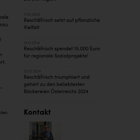
11.02.2025
nale
Resch&Frisch setzt auf pflanzliche
inzu
Vielfalt
t
19.12.2024
Resch&Frisch spendet 15.000 Euro
n
für regionale Sozialprojekte!
rt.
23.10.2024
Resch&Frisch triumphiert und
gehört zu den beliebtesten
e-
Bäckereien Österreichs 2024
Kontakt
ilen