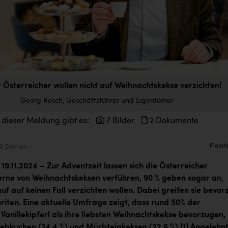
 Österreicher wollen nicht auf Weihnachtskekse verzichten!
Georg Resch, Geschäftsführer und Eigentümer
 dieser Meldung gibt es:
7 Bilder
2 Dokumente
Plaint
0 Zeichen
 19.11.2024 –
Zur Adventzeit lassen sich die Österreicher
rne von Weihnachtskeksen verführen, 90 % geben sogar an,
uf auf keinen Fall verzichten wollen. Dabei greifen sie bevor
oriten.
Eine aktuelle Umfrage zeigt, dass
rund 50% der
Vanillekipferl als ihre liebsten Weihnachtskekse bevorzugen,
Lebkuchen (34,4 %) und Mürbteigkeksen
(22,6 %).
[1]
Angelehnt