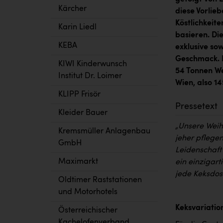
Kärcher
diese Vorlie
Köstlichkeit
Karin Liedl
basieren.
D
i
KEBA
exklusive so
Geschmack. D
KIWI Kinderwunsch
54 Tonnen Wei
Institut Dr. Loimer
Wien, also 1
KLIPP Frisör
Pressetext
Kleider Bauer
„Unsere Weihn
Kremsmüller Anlagenbau
jeher pflegen
GmbH
Leidenschaft
Maximarkt
ein einzigar
jede Keksdos
Oldtimer Raststationen
und Motorhotels
Keksvariatio
Österreichischer
Kachelofenverband