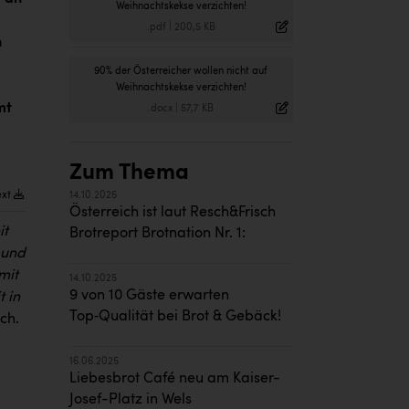
Weihnachtskekse verzichten!
.pdf
|
200,5 KB
n
90% der Österreicher wollen nicht auf
Weihnachtskekse verzichten!
mt
.docx
|
57,7 KB
Zum Thema
ext
14.10.2025
Österreich ist laut Resch&Frisch
it
Brotreport Brotnation Nr. 1:
 und
mit
14.10.2025
9 von 10 Gäste erwarten
 in
Top‑Qualität bei Brot & Gebäck!
ch.
16.06.2025
Liebesbrot Café neu am Kaiser-
Josef-Platz in Wels