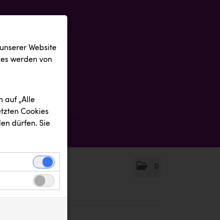
 unserer Website
ies werden von
 auf „Alle
etzten Cookies
en dürfen. Sie
0
einwandfreie
nbezogenen
n uns zu