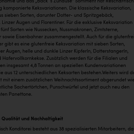
ronomie und das „Back´s Zuhause“ Sortiment hat Resch&Frisch
ig komponierte Keksvariationen. Die klassische Keksvariation,
s sieben Sorten, darunter Dotter- und Spritzgebäck,
l, Linzer Augen und Florentiner. Für die exklusive Keksvariation
 fünf Sorten wie Nussecken, Nussmakronen, Zimtsterne,
 sowie Eisenbahner zusammengestellt. Auch für die glutenfre
 gibt es eine glutenfreie Keksvariation mit sieben Sorten,
er Augen, helle und dunkle Linzer Kipferln, Dotterstangerln,
 Hafervollkornkekse. Zusätzlich werden für die Filialen und
n insgesamt 4,8 Tonnen an speziellen Kundenvariationen
ie aus 12 unterschiedlichen Keksarten bestehen.Weiters wird d
ent mit einem zusätzlichen Weihnachtssortiment abgerundet wi
htliche Sachertörtchen, Punschwürfel und jetzt auch neu den
en Panettone.
 Qualität und Nachhaltigkeit
sch Konditorei besteht aus 38 spezialisierten Mitarbeitern, d