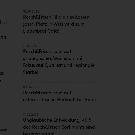
16.06.2025
Resch&Frisch Filiale am Kaiser-
 hat
Josef-Platz in Wels wird zum
Liebesbrot Café!
ien
27.05.2025
Resch&Frisch setzt auf
strategisches Wachstum mit
Fokus auf Qualität und regionale
Stärke!
as
e
03.04.2025
Resch&Frisch setzt auf
österreichische Herkunft bei Eiern
11.02.2025
Unglaubliche Entwicklung: 40 %
des Resch&Frisch Sortiments sind
avon
bereits vegan!