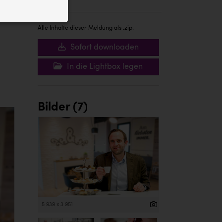
ID auf Ihrem
 der Website
Alle Inhalte dieser Meldung als .zip:
Sofort downloaden
In die Lightbox legen
Bilder (7)
5 939 x 3 951