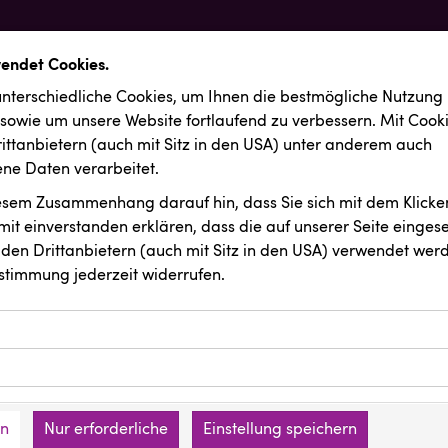
wendet Cookies.
nterschiedliche Cookies, um Ihnen die best­mögliche Nutzung
 sowie um unsere Website fortlaufend zu verbessern. Mit Cook
ittanbietern (auch mit Sitz in den USA) unter anderem auch
e Daten verarbeitet.
iesem Zusammenhang darauf hin, dass Sie sich mit dem Klicken
it ein­ver­standen erklären, dass die auf unserer Seite einges
den Drittanbietern (auch mit Sitz in den USA) verwendet werd
stimmung jederzeit widerrufen.
ookies ermöglichen grundlegende Funktionen und sind für die 
Website erforderlich. Diese Cookies speichern keine persone
ussendungen
Resch&Frisch
ies erfassen Informationen anonym. Diese Informationen helfe
den an keine Dritten übermittelt.
e unsere Besucher unsere Website nutzen.
en
Nur erforderliche
Einstellung speichern
mer der Website (Erstanbieter)