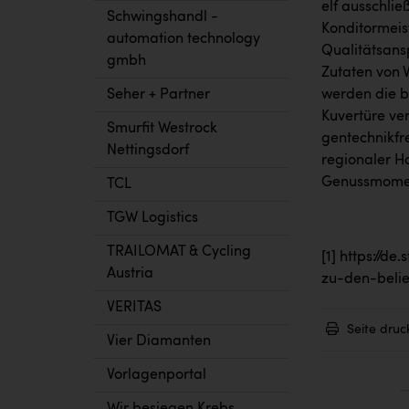
elf ausschlie
Schwingshandl -
Konditormeist
automation technology
Qualitätsans
gmbh
Zutaten von 
werden die b
Seher + Partner
Kuvertüre ver
Smurfit Westrock
gentechnikfr
Nettingsdorf
regionaler H
Genussmoment
TCL
TGW Logistics
TRAILOMAT & Cycling
[1]
https://de
Austria
zu-den-belie
VERITAS
Seite druc
Vier Diamanten
Vorlagenportal