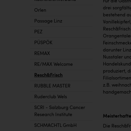
Für die Gast
drei sorgfält
Orlen
bestehend au
Passage Linz
Vanillekipfer
Resch&Frisch
PEZ
Orangentaler
PÜSPÖK
Feinschmecker
darunter Linz
REMAX
Nusstaler und
Handelskunde
RE/MAX Welcome
produziert, d
Resch&Frisch
Filialsortim
z.B. weihnac
RUBBLE MASTER
handgemacht
Ruderclub Wels
SCRI - Salzburg Cancer
Research Institute
Meisterhafte
SCHMACHTL GmbH
Die Resch&Fri