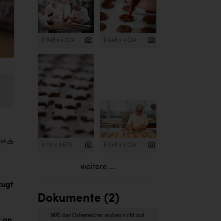
6 048 x 4 024
6 048 x 4 024
ext
3 113 x 4 679
6 048 x 4 024
weitere ...
zugt
Dokumente (2)
90% der Österreicher wollen nicht auf
 an