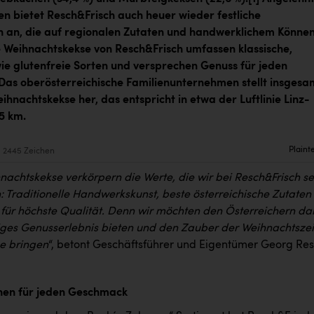
ben
bietet
Resch&Frisch auch
heuer wieder festliche
en an, die auf regionalen Zutaten und handwerklichem Könne
e Weihnachtskekse von Resch&Frisch umfassen klassische,
wie glutenfreie Sorten und versprechen Genuss für jeden
as oberösterreichische Familienunternehmen stellt insgesa
hnachtskekse her, das entspricht in etwa der Luftlinie Linz-
45 km.
Plaint
2445 Zeichen
achtskekse verkörpern die Werte, die wir bei Resch&Frisch se
: Traditionelle Handwerkskunst, beste österreichische Zutaten
 für höchste Qualität. Denn wir möchten den Österreichern da
tiges Genusserlebnis bieten und den Zauber der Weihnachtszeit
e bringen
“, betont Geschäftsführer und Eigentümer Georg Res
nen für jeden Geschmack