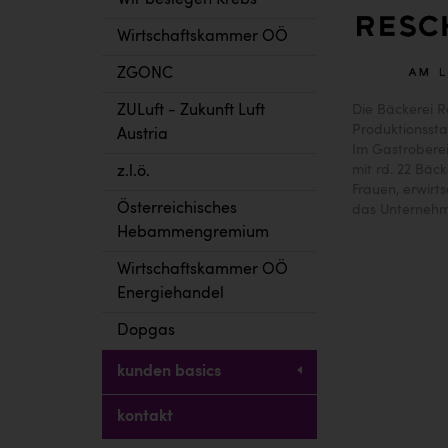
Wir besiegen Krebs
Wirtschaftskammer OÖ
ZGONC
Die Bäckerei R
ZULuft - Zukunft Luft
Produktionssta
Austria
Im Gastroberei
mit rd. 22 Bäc
z.l.ö.
Frauen, erwirt
Österreichisches
das Unternehm
Hebammengremium
Wirtschaftskammer OÖ
Energiehandel
Dopgas
kunden basics
kontakt