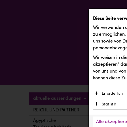
Diese Seite ver
Wir verwenden u
zu ermöglichen,
uns sowie von Dr
personenbezogen
Wir weisen in d
akzeptieren“ dam
von uns und von 
können diese Zu
Erforderlich
aktuelle aussendungen
Essenzielle C
Statistik
Funktion der 
REICHL UND PARTNER
aktuelle a
Statistik Cook
Daten und wer
verstehen, wi
Ägyptische
Alle akzeptier
Anbieter: Eigentü