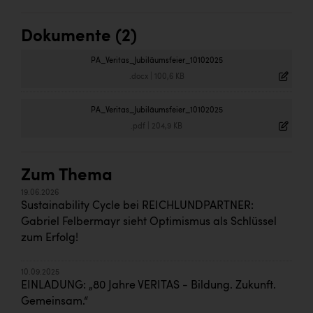
Dokumente (2)
PA_Veritas_Jubiläumsfeier_10102025
.docx
|
100,6 KB
PA_Veritas_Jubiläumsfeier_10102025
.pdf
|
204,9 KB
Zum Thema
19.06.2026
Sustainability Cycle bei REICHLUNDPARTNER:
Gabriel Felbermayr sieht Optimismus als Schlüssel
zum Erfolg!
10.09.2025
EINLADUNG: „80 Jahre VERITAS - Bildung. Zukunft.
Gemeinsam.“