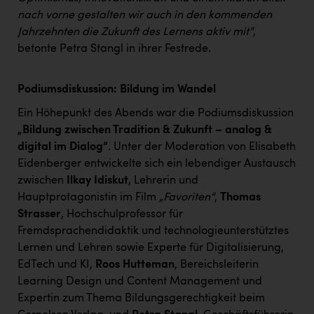
PEZ
nach vorne gestalten wir auch in den kommenden
PÜSPÖK
Jahrzehnten die Zukunft des Lernens aktiv mit“
,
betonte Petra Stangl in ihrer Festrede.
REMAX
RE/MAX Welcome
Podiumsdiskussion: Bildung im Wandel
Resch&Frisch
Ein Höhepunkt des Abends war die Podiumsdiskussion
„Bildung zwischen Tradition & Zukunft – analog &
RUBBLE MASTER
digital im Dialog“
. Unter der Moderation von Elisabeth
Ruderclub Wels
Eidenberger entwickelte sich ein lebendiger Austausch
zwischen
Ilkay Idiskut
, Lehrerin und
SCRI - Salzburg Cancer Research Institute
Hauptprotagonistin im Film
„Favoriten“
,
Thomas
SCHMACHTL GmbH
Strasser
, Hochschulprofessor für
Fremdsprachendidaktik und technologieunterstütztes
Schwingshandl - automation technology gmbh
Lernen und Lehren sowie Experte für Digitalisierung,
EdTech und KI,
Roos Hutteman
, Bereichsleiterin
Seher + Partner
Learning Design und Content Management und
Smurfit Westrock Nettingsdorf
Expertin zum Thema Bildungsgerechtigkeit beim