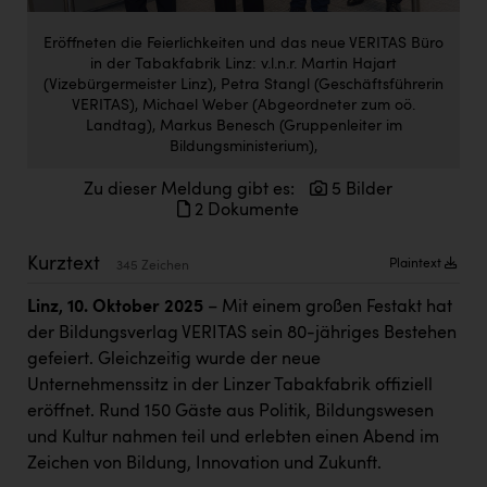
Doppler Gruppe
Eröffneten die Feierlichkeiten und das neue VERITAS Büro
ERLUS AG
in der Tabakfabrik Linz: v.l.n.r. Martin Hajart
(Vizebürgermeister Linz), Petra Stangl (Geschäftsführerin
everfield
VERITAS), Michael Weber (Abgeordneter zum oö.
Landtag), Markus Benesch (Gruppenleiter im
Firmenradl
Bildungsministerium),
Fristads Austria
Zu dieser Meldung gibt es:
5 Bilder
2 Dokumente
HIG Infomotion Group
IFE Austria GmbH
Kurztext
Plaintext
345 Zeichen
Immotech
Linz, 10. Oktober 2025
– Mit einem großen Festakt hat
der Bildungsverlag VERITAS sein 80-jähriges Bestehen
INTERSPAR
gefeiert. Gleichzeitig wurde der neue
INTERSPORT Austria
Unternehmenssitz in der Linzer Tabakfabrik offiziell
eröffnet. Rund 150 Gäste aus Politik, Bildungswesen
Jesolo
und Kultur nahmen teil und erlebten einen Abend im
Jane Goodall Institute Austria
Zeichen von Bildung, Innovation und Zukunft.