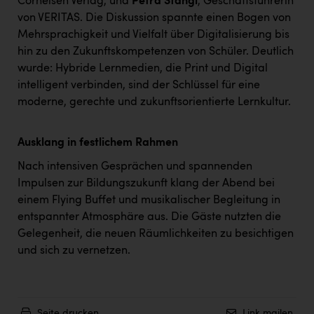
Cornelsen Verlag, und
Petra Stangl
, Geschäftsführerin
TCL
von VERITAS. Die Diskussion spannte einen Bogen von
TGW Logistics
Mehrsprachigkeit und Vielfalt über Digitalisierung bis
hin zu den Zukunftskompetenzen von Schüler. Deutlich
TRAILOMAT & Cycling Austria
wurde: Hybride Lernmedien, die Print und Digital
VERITAS
intelligent verbinden, sind der Schlüssel für eine
moderne, gerechte und zukunftsorientierte Lernkultur.
Vier Diamanten
Vorlagenportal
Ausklang in festlichem Rahmen
Wir besiegen Krebs
Nach intensiven Gesprächen und spannenden
Impulsen zur Bildungszukunft klang der Abend bei
Wirtschaftskammer OÖ
einem Flying Buffet und musikalischer Begleitung in
ZGONC
entspannter Atmosphäre aus. Die Gäste nutzten die
Gelegenheit, die neuen Räumlichkeiten zu besichtigen
ZULuft - Zukunft Luft Austria
und sich zu vernetzen.
z.l.ö.
Österreichisches Hebammengremium
Seite drucken
Link mailen