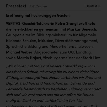
Kärcher
Pressetext
Plaintext
2322 Zeichen
Karin Liedl
Eröffnung mit hochrangigen Gästen
KEBA
VERITAS-Geschäftsführerin Petra Stangl eröffnete
KIWI Kinderwunsch Institut Dr. Loimer
die Feierlichkeiten gemeinsam mit
Markus Benesch
,
Gruppenleiter im Bildungsministerium für Allgemein
KLIPP Frisör
bildende Schulen, Inklusion, Diversitätsmanagement,
Sprachliche Bildung und Minderheitenschulwesen,
Kleider Bauer
Michael Weber
, Abgeordneter zum OÖ. Landtag,
Kremsmüller Anlagenbau GmbH
sowie
Martin Hajart
, Vizebürgermeister der Stadt Linz.
Maximarkt
„Wir blicken mit Stolz auf unsere Entwicklung – vom
klassischen Schulbuchverlag hin zu einem vielseitigen
Oldtimer Raststationen und Motorhotels
Bildungsmedienpartner. Heute verbinden wir Print und
Österreichischer Kachelofenverband
Digital, Tradition und Innovation, um Lehrende und
Lernende bestmöglich zu begleiten. Bildung verändert
Orlen
sich und wir verändern uns mit ihr: offen für Neues,
Passage Linz
mutig im Denken und verlässlich im Tun. Mit
Optimismus, Innovationskraft und einem klaren Blick