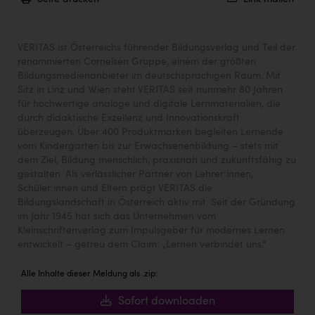
Wirtschaftskammer OÖ Energiehandel
Dopgas
VERITAS ist Österreichs führender Bildungsverlag und Teil der
kunden basics
renommierten Cornelsen Gruppe, einem der größten
Bildungsmedienanbieter im deutschsprachigen Raum. Mit
kontakt
Sitz in Linz und Wien steht VERITAS seit nunmehr 80 Jahren
für hochwertige analoge und digitale Lernmaterialien, die
durch didaktische Exzellenz und Innovationskraft
überzeugen. Über 400 Produktmarken begleiten Lernende
vom Kindergarten bis zur Erwachsenenbildung – stets mit
dem Ziel, Bildung menschlich, praxisnah und zukunftsfähig zu
gestalten. Als verlässlicher Partner von Lehrer:innen,
Schüler:innen und Eltern prägt VERITAS die
Bildungslandschaft in Österreich aktiv mit. Seit der Gründung
im Jahr 1945 hat sich das Unternehmen vom
Kleinschriftenverlag zum Impulsgeber für modernes Lernen
entwickelt – getreu dem Claim: „Lernen verbindet uns.“
Alle Inhalte dieser Meldung als .zip:
Sofort downloaden