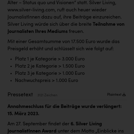
Alter – Status quo und Visionen“ statt. Silver Living,
Kärcher
www.silver-living.com, ruft auch heuer wieder
Karin Liedl
JournalistInnen dazu auf, ihre Beiträge einzureichen.
Silver Living würde sich über die breite
Teilnahme von
KEBA
Journalisten Ihres Mediums
freuen.
KIWI Kinderwunsch Institut Dr. Loimer
Mit einer Gesamtsumme von 17.500 Euro wurde das
KLIPP Frisör
Preisgeld erhöht und schlüsselt sich wie folgt auf:
Kleider Bauer
Platz 1 je Kategorie > 3.000 Euro
Platz 2 je Kategorie > 1.500 Euro
Kremsmüller Anlagenbau GmbH
Platz 3 je Kategorie > 1.000 Euro
Nachwuchspreis > 1.000 Euro
Maximarkt
Oldtimer Raststationen und Motorhotels
Pressetext
Plaintext
3121 Zeichen
Österreichischer Kachelofenverband
Annahmeschluss für die Beiträge wurde verlängert:
15. März 2023.
Orlen
Am 27. September findet der
6. Silver Living
Passage Linz
JournalistInnen Award
unter dem Motto „Einblicke ins