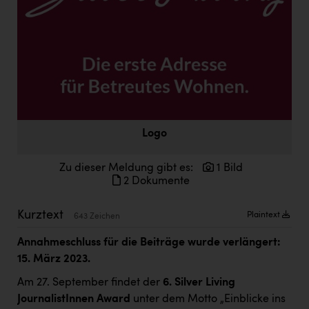
Doppler Gruppe
ERLUS AG
everfield
Firmenradl
Fristads Austria
Logo
HIG Infomotion Group
IFE Austria GmbH
Zu dieser Meldung gibt es:
1 Bild
2 Dokumente
Immotech
Kurztext
INTERSPAR
Plaintext
643 Zeichen
INTERSPORT Austria
Annahmeschluss für die Beiträge wurde verlängert:
15. März 2023.
Jesolo
Am 27. September findet der
6. Silver Living
Jane Goodall Institute Austria
JournalistInnen Award
unter dem Motto „Einblicke ins