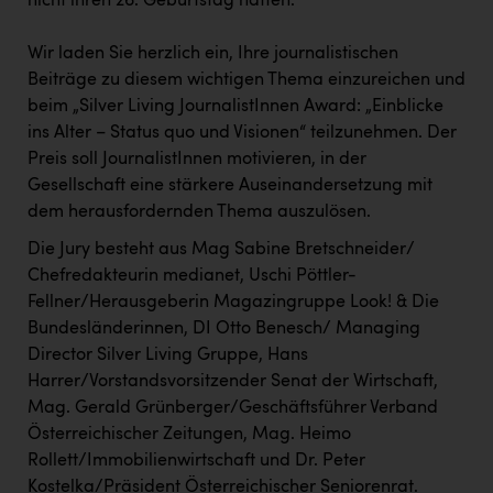
nicht ihren 26. Geburtstag hatten.
TCL
TGW Logistics
Wir laden Sie herzlich ein, Ihre journalistischen
Beiträge zu diesem wichtigen Thema einzureichen und
TRAILOMAT & Cycling Austria
beim „Silver Living JournalistInnen Award: „Einblicke
VERITAS
ins Alter – Status quo und Visionen“ teilzunehmen. Der
Preis soll JournalistInnen motivieren, in der
Vier Diamanten
Gesellschaft eine stärkere Auseinandersetzung mit
Vorlagenportal
dem herausfordernden Thema auszulösen.
Wir besiegen Krebs
Die Jury besteht aus Mag Sabine Bretschneider/
Chefredakteurin medianet, Uschi Pöttler-
Wirtschaftskammer OÖ
Fellner/Herausgeberin Magazingruppe Look! & Die
Bundesländerinnen, DI Otto Benesch/ Managing
ZGONC
Director Silver Living Gruppe, Hans
ZULuft - Zukunft Luft Austria
Harrer/Vorstandsvorsitzender Senat der Wirtschaft,
Mag. Gerald Grünberger/Geschäftsführer Verband
z.l.ö.
Österreichischer Zeitungen, Mag. Heimo
Österreichisches Hebammengremium
Rollett/Immobilienwirtschaft und Dr. Peter
Kostelka/Präsident Österreichischer Seniorenrat.