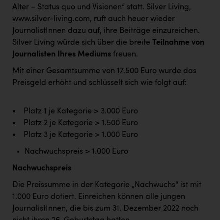
PEZ
Alter – Status quo und Visionen“ statt. Silver Living,
www.silver-living.com, ruft auch heuer wieder
PÜSPÖK
JournalistInnen dazu auf, ihre Beiträge einzureichen.
REMAX
Silver Living würde sich über die breite
Teilnahme von
Journalisten Ihres Mediums
freuen.
RE/MAX Welcome
Mit einer Gesamtsumme von 17.500 Euro wurde das
Resch&Frisch
Preisgeld erhöht und schlüsselt sich wie folgt auf:
RUBBLE MASTER
• Platz 1 je Kategorie > 3.000 Euro
Ruderclub Wels
• Platz 2 je Kategorie > 1.500 Euro
SCRI - Salzburg Cancer Research Institute
• Platz 3 je Kategorie > 1.000 Euro
SCHMACHTL GmbH
Nachwuchspreis > 1.000 Euro
Schwingshandl - automation technology gmbh
Nachwuchspreis
Die Preissumme in der Kategorie „Nachwuchs“ ist mit
Seher + Partner
1.000 Euro dotiert. Einreichen können alle jungen
Smurfit Westrock Nettingsdorf
JournalistInnen, die bis zum 31. Dezember 2022 noch