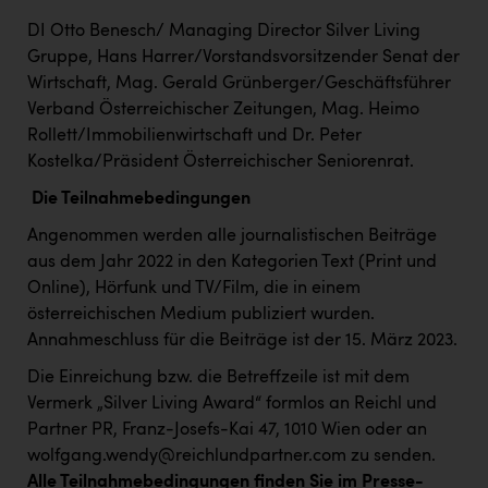
Wirtschaftskammer OÖ Energiehandel
DI Otto Benesch/ Managing Director Silver Living
Dopgas
Gruppe, Hans Harrer/Vorstandsvorsitzender Senat der
Wirtschaft, Mag. Gerald Grünberger/Geschäftsführer
kunden basics
Verband Österreichischer Zeitungen, Mag. Heimo
kontakt
Rollett/Immobilienwirtschaft und Dr. Peter
Kostelka/Präsident Österreichischer Seniorenrat.
Die Teilnahmebedingungen
Angenommen werden alle journalistischen Beiträge
aus dem Jahr 2022 in den Kategorien Text (Print und
Online), Hörfunk und TV/Film, die in einem
österreichischen Medium publiziert wurden.
Annahmeschluss für die Beiträge ist der 15. März 2023.
Die Einreichung bzw. die Betreffzeile ist mit dem
Vermerk „Silver Living Award“ formlos an Reichl und
Partner PR, Franz-Josefs-Kai 47, 1010 Wien oder an
wolfgang.wendy@reichlundpartner.com zu senden.
Alle Teilnahmebedingungen finden Sie im Presse-