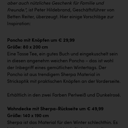
PEZ
aber auch nützliches Geschenk für Familie und
Freunde.“
, ist Peter Hildebrand, Geschäftsführer von
PÜSPÖK
Betten Reiter, überzeugt. Hier einige Vorschläge zur
REMAX
Inspiration:
RE/MAX Welcome
Poncho mit Knöpfen um € 29,99
Resch&Frisch
Größe: 80 x 200 cm
Eine Tasse Tee, ein gutes Buch und eingekuschelt sein
RUBBLE MASTER
in diesen angenehm weichen Poncho – das ist wohl
Ruderclub Wels
der Inbegriff eines gemütlichen Wintertags. Der
Poncho ist aus trendigem Sherpa Material in
SCRI - Salzburg Cancer Research Institute
Strickoptik mit praktischen Knöpfen an der Vorderseite.
SCHMACHTL GmbH
Erhältlich in den zwei Farben Perlweiß und Dunkelrosé.
Schwingshandl - automation technology gmbh
Seher + Partner
Wohndecke mit Sherpa-Rückseite um € 49,99
Größe: 140 x 190 cm
Smurfit Westrock Nettingsdorf
Sherpa ist das Material für den Winter schlechthin. Es