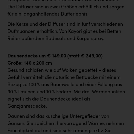
kompakter Größe eine Brenndauer von 40 Stunden.
Wirtschaftskammer OÖ Energiehandel
Die Diffuser sind in zwei Größen erhältlich und sorgen
Dopgas
für ein langanhaltendes Dufterlebnis.
kunden basics
Die Kerze und der Diffuser sind in fünf verschiedenen
Duftnuancen erhältlich. Von Kayori gibt es bei Betten
kontakt
Reiter außerdem Badesalz und Körperspray.
Daunendecke um € 149,00 (statt € 249,00)
Größe: 140 x 200 cm
Gesund schlafen wie auf Wolken gebettet – dieses
Gefühl vermittelt die natürliche Bettdecke mit einem
Bezug zu 100 % aus Baumwolle und einer Füllung aus
90 % Daunen und 10 % Federn. Mit drei Wärmepunkten
eignet sich die Daunendecke ideal als
Ganzjahresdecke.
Daunen sind das kuschelige Untergefieder von
Gänsen. Sie speichern hervorragend Wärme, nehmen
Feuchtigkeit auf und sind sehr atmungsaktiv. Sie