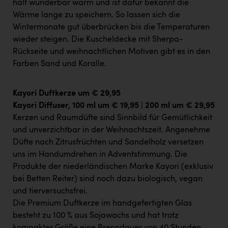
TCL
hält wunderbar warm und ist dafür bekannt die
Wärme lange zu speichern. So lassen sich die
TGW Logistics
Wintermonate gut überbrücken bis die Temperaturen
wieder steigen. Die Kuscheldecke mit Sherpa-
TRAILOMAT & Cycling Austria
Rückseite und weihnachtlichen Motiven gibt es in den
VERITAS
Farben Sand und Koralle.
Vier Diamanten
Kayori Duftkerze um € 29,95
Vorlagenportal
Kayori Diffuser, 100 ml um € 19,95 | 200 ml um € 29,95
Wir besiegen Krebs
Kerzen und Raumdüfte sind Sinnbild für Gemütlichkeit
und unverzichtbar in der Weihnachtszeit. Angenehme
Wirtschaftskammer OÖ
Düfte nach Zitrusfrüchten und Sandelholz versetzen
ZGONC
uns im Handumdrehen in Adventstimmung. Die
Produkte der niederländischen Marke Kayori (exklusiv
ZULuft - Zukunft Luft Austria
bei Betten Reiter) sind noch dazu biologisch, vegan
z.l.ö.
und tierversuchsfrei.
Die Premium Duftkerze im handgefertigten Glas
Österreichisches Hebammengremium
besteht zu 100 % aus Sojawachs und hat trotz