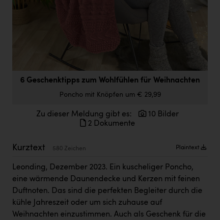
Doppler Gruppe
ERLUS AG
everfield
Firmenradl
6 Geschenktipps zum Wohlfühlen für Weihnachten
Fristads Austria
Poncho mit Knöpfen um € 29,99
HIG Infomotion Group
Zu dieser Meldung gibt es:
10 Bilder
IFE Austria GmbH
2 Dokumente
Immotech
Kurztext
Plaintext
580 Zeichen
INTERSPAR
Leonding, Dezember 2023. Ein kuscheliger Poncho,
INTERSPORT Austria
eine wärmende Daunendecke und Kerzen mit feinen
Jesolo
Duftnoten. Das sind die perfekten Begleiter durch die
kühle Jahreszeit oder um sich zuhause auf
Jane Goodall Institute Austria
Weihnachten einzustimmen. Auch als Geschenk für die