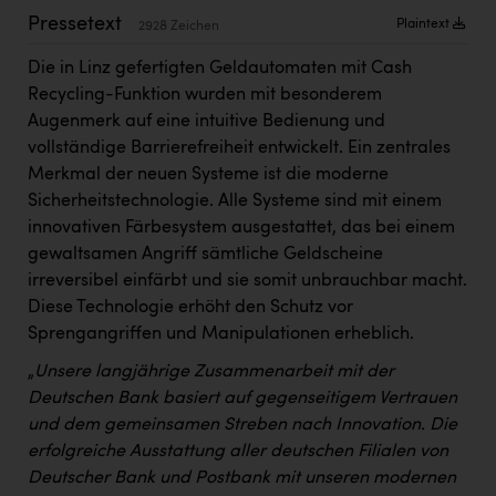
Kärcher
Pressetext
Plaintext
2928 Zeichen
Karin Liedl
Die in Linz gefertigten Geldautomaten mit Cash
Recycling-Funktion wurden mit besonderem
KEBA
Augenmerk auf eine intuitive Bedienung und
KIWI Kinderwunsch Institut Dr. Loimer
vollständige Barrierefreiheit entwickelt. Ein zentrales
Merkmal der neuen Systeme ist die moderne
KLIPP Frisör
Sicherheitstechnologie. Alle Systeme sind mit einem
Kleider Bauer
innovativen Färbesystem ausgestattet, das bei einem
gewaltsamen Angriff sämtliche Geldscheine
Kremsmüller Anlagenbau GmbH
irreversibel einfärbt und sie somit unbrauchbar macht.
Maximarkt
Diese Technologie erhöht den Schutz vor
Sprengangriffen und Manipulationen erheblich.
Oldtimer Raststationen und Motorhotels
„
Unsere langjährige Zusammenarbeit mit der
Österreichischer Kachelofenverband
Deutschen Bank basiert auf gegenseitigem Vertrauen
Orlen
und dem gemeinsamen Streben nach Innovation. Die
erfolgreiche Ausstattung aller deutschen Filialen von
Passage Linz
Deutscher Bank und Postbank mit unseren modernen