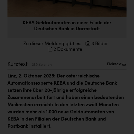
Doppler Gruppe
ERLUS AG
KEBA Geldautomaten in einer Filiale der
everfield
Deutschen Bank in Darmstadt
Firmenradl
Zu dieser Meldung gibt es:
3 Bilder
Fristads Austria
2 Dokumente
HIG Infomotion Group
Kurztext
Plaintext
339 Zeichen
IFE Austria GmbH
Linz, 2. Oktober 2025: Der österreichische
Immotech
Automationsexperte KEBA und die Deutsche Bank
setzen ihre über 20-jährige erfolgreiche
INTERSPAR
Zusammenarbeit fort und haben einen bedeutenden
INTERSPORT Austria
Meilenstein erreicht: In den letzten zwölf Monaten
wurden mehr als 1.000 neue Geldautomaten von
Jesolo
KEBA in den Filialen der Deutschen Bank und
Postbank installiert.
Jane Goodall Institute Austria