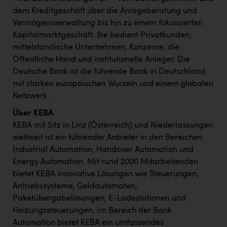
TCL
dem Kreditgeschäft über die Anlageberatung und
TGW Logistics
Vermögensverwaltung bis hin zu einem fokussierten
Kapitalmarktgeschäft. Sie bedient Privatkunden,
TRAILOMAT & Cycling Austria
mittelständische Unternehmen, Konzerne, die
VERITAS
Öffentliche Hand und institutionelle Anleger. Die
Deutsche Bank ist die führende Bank in Deutschland
Vier Diamanten
mit starken europäischen Wurzeln und einem globalen
Netzwerk.
Vorlagenportal
Über KEBA
Wir besiegen Krebs
KEBA mit Sitz in Linz (Österreich) und Niederlassungen
Wirtschaftskammer OÖ
weltweit ist ein führender Anbieter in den Bereichen
Industrial Automation, Handover Automation und
ZGONC
Energy Automation. Mit rund 2000 Mitarbeitenden
ZULuft - Zukunft Luft Austria
bietet KEBA innovative Lösungen wie Steuerungen,
Antriebssysteme, Geldautomaten,
z.l.ö.
Paketübergabelösungen, E-Ladestationen und
Österreichisches Hebammengremium
Heizungssteuerungen. Im Bereich der Bank
Automation bietet KEBA ein umfassendes