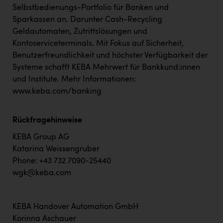
Wirtschaftskammer OÖ Energiehandel
Selbstbedienungs-Portfolio für Banken und
Dopgas
Sparkassen an. Darunter Cash-Recycling
Geldautomaten, Zutrittslösungen und
kunden basics
Kontoserviceterminals. Mit Fokus auf Sicherheit,
Benutzerfreundlichkeit und höchster Verfügbarkeit der
kontakt
Systeme schafft KEBA Mehrwert für Bankkund:innen
und Institute. Mehr Informationen:
www.keba.com/banking
Rückfragehinweise
KEBA Group AG
Katarina Weissengruber
Phone: +43 732 7090-25440
wgk@keba.com
KEBA Handover Automation GmbH
Korinna Aschauer